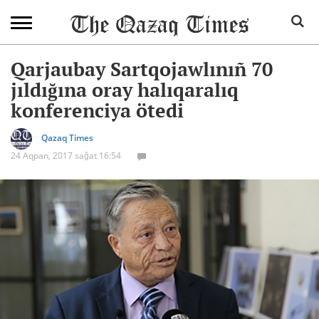
Qarjaubay Sartqojawlınıñ 70
jıldığına oray halıqaralıq
konferenciya ötedi
Qazaq Times
24 Aqpan, 2017 sağat 16:54