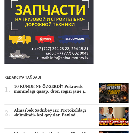
REDAKCIYA TAÑDAUI
10 KÜNDE NE ÖZGERDİ? Pokrovsk
mañındağı qasap, dron soğısı jäne j..
Almasbek Sadırbay isi: Protokoldağı
«kümändi» kol qoyular, Pavlod..