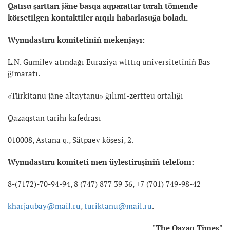
Qatısu şarttarı jäne basqa aqparattar turalı tömende
körsetilgen kontaktiler arqılı habarlasuğa boladı.
Wyımdastıru komitetiniñ mekenjayı:
L.N. Gumilev atındağı Euraziya wlttıq universitetiniñ Bas
ğimaratı.
«Türkitanu jäne altaytanu» ğılımi-zertteu ortalığı
Qazaqstan tarihı kafedrası
010008, Astana q., Sätpaev köşesi, 2.
Wyımdastıru komiteti men üylestiruşiniñ telefonı:
8-(7172)-70-94-94, 8 (747) 877 39 36, +7 (701) 749-98-42
kharjaubay@mail.ru
,
turiktanu@mail.ru
.
"The Qazaq Times"