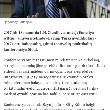
Qarjaubay Sartqojawlı
2017 j
ılı 18 mamırda L.N. Gumilev atındağı Euraziya
wlttıq universitetinde «Bayırğı Türki qwndılıqtarı -
2017» attı halıqaralıq, ğılımi teoriyalıq-praktikalıq
konferenciya ötedi.
Konferenciyanıñ maqsatı men mindetterine keler bolsaq,
birinşiden, otandıq jäne şeteldik türkitanuşılardı türki tildes
elderdiñ sayasi, mädeni qarım-qatınasqa negizdelgen
integraciya jağdayına wyıstıru; türiktanudıñ özekti
mäseleleri men bolaşaq damu bağıttarın talqılau;
türkitanudıñ ejelgi däuirden HİH ğasırğa deyingi tarihi-
mädeni qwndılıqtarına basımdılıq bere otırıp qarastıru.
Konferenciya ayasında Bayırğı Türik Bitig Künin belgili
türkolog-ğalım f.ğ.d., professor Qarjaubay Sartqojawlınıñ 70