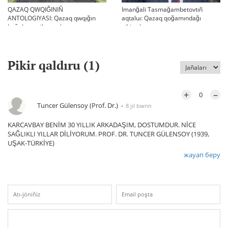
QAZAQ QWQIĞINIÑ
Imanğali Tasmağambetovtıñ
ANTOLOGIYASI: Qazaq qwqığın
aqtaluı: Qazaq qoğamındağı
bağalau tarihı turalı
pikirtalastar
Pikir qaldıru (
1
)
+
–
0
Tuncer Gülensoy (Prof. Dr.)
8 jıl bwrın
KARCAVBAY BENİM 30 YILLIK ARKADAŞIM, DOSTUMDUR. NİCE
SAĞLIKLI YILLAR DİLİYORUM. PROF. DR. TUNCER GÜLENSOY (1939,
UŞAK-TÜRKİYE)
жауап беру