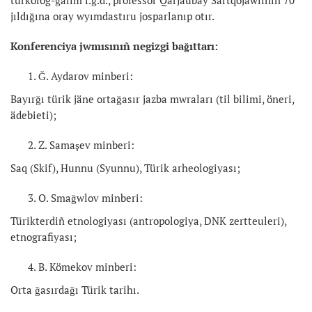
jıldığına oray wyımdastıru josparlanıp otır.
Konferenciya jwmısınıñ negizgi bağıttarı:
Ğ. Aydarov minberi:
Bayırğı türik jäne ortağasır jazba mwraları (til bilimi, öneri,
ädebieti);
Z. Samaşev minberi:
Saq (Skif), Hunnu (Syunnu), Türik arheologiyası;
O. Smağwlov minberi:
Türikterdiñ etnologiyası (antropologiya, DNK zertteuleri),
etnografiyası;
B. Kömekov minberi:
Orta ğasırdağı Türik tarihı.