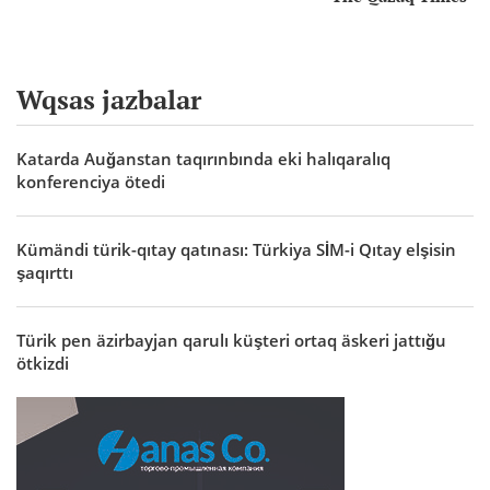
Wqsas jazbalar
Katarda Auğanstan taqırınbında eki halıqaralıq
konferenciya ötedi
Kümändi türik-qıtay qatınası: Türkiya SİM-i Qıtay elşisin
şaqırttı
Türik pen äzirbayjan qarulı küşteri ortaq äskeri jattığu
ötkizdi