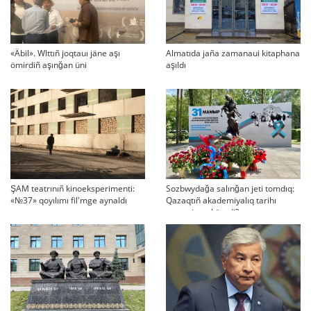
«Äbil». Wlttıñ joqtauı jäne aşı
Almatıda jaña zamanaui kitaphana
ömirdiñ aşınğan üni
aşıldı
ŞAM teatrınıñ kinoeksperimenti:
Sozbwydağa salınğan jeti tomdıq:
«№37» qoyılımı fil'mge aynaldı
Qazaqtıñ akademiyalıq tarihı
qaşan jarıq köredi?