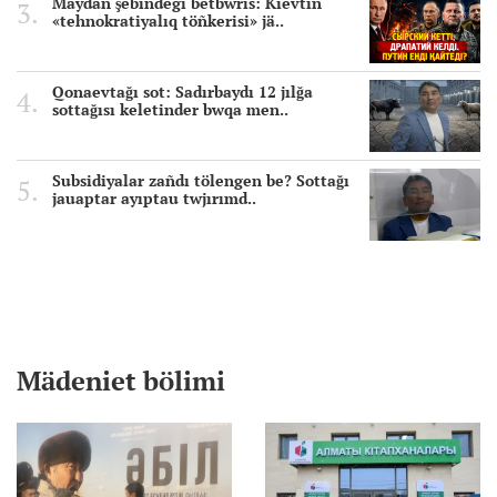
Maydan şebindegi betbwrıs: Kievtiñ
«tehnokratiyalıq töñkerisi» jä..
Qonaevtağı sot: Sadırbaydı 12 jılğa
sottağısı keletinder bwqa men..
Subsidiyalar zañdı tölengen be? Sottağı
jauaptar ayıptau twjırımd..
Mädeniet bölimi