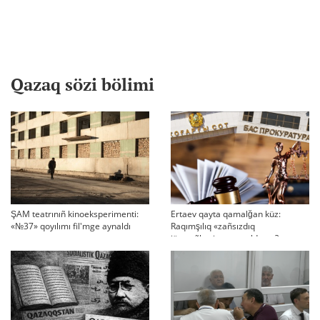
Qazaq sözi bölimi
ŞAM teatrınıñ kinoeksperimenti:
Ertaev qayta qamalğan küz:
«№37» qoyılımı fil'mge aynaldı
Raqımşılıq «zañsızdıq
järmeñkesine» aynaldı ma?