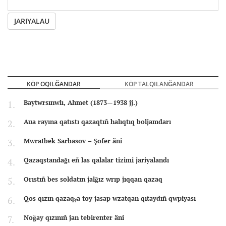
JARIYALAU
KÖP OQILĞANDAR
KÖP TALQILANĞANDAR
Baytwrsınwlı, Ahmet (1873—1938 jj.)
Aua rayına qatıstı qazaqtıñ halıqtıq boljamdarı
Mwratbek Sarbasov – Şofer äni
Qazaqstandağı eñ las qalalar tizimi jariyalandı
Orıstıñ bes soldatın jalğız wrıp jıqqan qazaq
Qos qızın qazaqşa toy jasap wzatqan qıtaydıñ qwpiyası
Noğay qızınıñ jan tebirenter äni