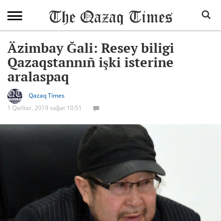
Äzimbay Ğali: Resey biligi
Qazaqstannıñ işki isterine
aralaspaq
Qazaq Times
1 Qañtar, 2019 sağat 10:51