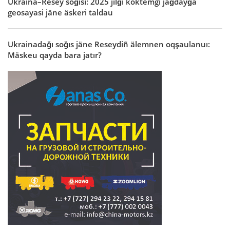
Ukraina–Resey soğısı: 2025 jılğı köktemgi jağdayğa
geosayasi jäne äskeri taldau
Ukrainadağı soğıs jäne Reseydiñ älemnen oqşaulanuı:
Mäskeu qayda bara jatır?