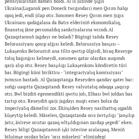
pensiyalarınan dämeli boldı. Al is jüzinde Şığıs
Ukraina(Lugansk pen Doneck twrğındarı) men Qırım halqı
opıq jedi, endi jılap otır. Sonımen Resey Qırım men Şığıs
Ukrainanı qadağalasa da Batıs elderiniñ ekonomikalıq,
finanstıq jäne personaldıq sankciyalarına wrındı.Al
Qazaqstannıñ jağdayı ne boladı? Bügingi tañda Resey
Belorussiyanı qosıp alğısı keledi. Belorussiya basşısı –
Lukaşenko Belorustıñ ana tilin qwrtıp ülgirdi, biraq Reseyge
tolıq bağınğısı kelmeydi, sonımen qatar olardan auqımdı
qarjı alıp otır. Resey basşılığı Lukaşenkonı köndiretin türi
bar. Bügingi küni biriktiru - "integraciyalıq komissiyası"
jwmısın bastadı. Al Qazaqstanğa Reseyden qanday qater bar:
soñğı uaqıtta Qazaqstandı Resey valyutalıq odaqqa şaqırıp
otır. Bwl bizdiñ egemendikti qwrtu jolı, Elbası bwl joldan bas
tartıp otır. Reseydiñ qarjı jağdayı mıqtı emes bolsa da
imperiyalıq dämelisi zor. Ekinşiden Resey nasihattıq ıqpaldı
küşeytip keledi. Mäselen, Qazaqstanda orıs jwrtşılığı "janşılıp
jatır, äsirese orıstar qazaq wltşıldığınan zardap şegedi" eken.
Resey biligi Qazaqstannıñ işki isterine aralaspaq. Meniñ
biluimşe osıdan bılay "orıs mäselesi" elimizdegi