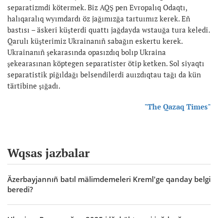
separatizmdi kötermek. Biz AQŞ pen Evropalıq Odaqtı,
halıqaralıq wyımdardı öz jağımızğa tartuımız kerek. Eñ
bastısı – äskeri küşterdi quattı jağdayda wstauğa tura keledi.
Qarulı küşterimiz Ukrainanıñ sabağın eskertu kerek.
Ukrainanıñ şekarasında opasızdıq bolıp Ukraina
şekearasınan köptegen separatister ötip ketken. Sol siyaqtı
separatistik piğıldağı belsendilerdi auızdıqtau tağı da kün
tärtibine şığadı.
"The Qazaq Times"
Wqsas jazbalar
Äzerbayjannıñ batıl mälimdemeleri Kreml'ge qanday belgi
beredi?