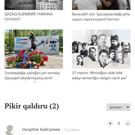
QAZAQ ÄLİPBIİNİÑ TARIHINA
Beseudiñ sotı: Qazaqstandağı jaña
SAYAHAT
sayasi repressiyanıñ körinisi
Sozbwydağa salınğan jeti tomdıq:
31 mamır: Wmıtılğan älde bilik
Qazaqtıñ akademiyalıq tarihı
ädeyi wmıttırğısı kelgen tarih pa?
qaşan jarıq köredi?
Pikir qaldıru (
2
)
+
–
0
Омарбек Бейсалиев
7 jıl bwrın