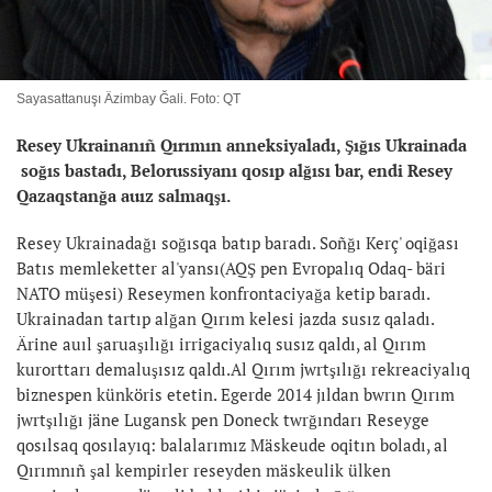
Sayasattanuşı Äzimbay Ğali. Foto: QT
Resey Ukrainanıñ Qırımın anneksiyaladı, Şığıs Ukrainada
soğıs bastadı, Belorussiyanı qosıp alğısı bar, endi Resey
Qazaqstanğa auız salmaqşı.
Resey Ukrainadağı soğısqa batıp baradı. Soñğı Kerç' oqiğası
Batıs memleketter al'yansı(AQŞ pen Evropalıq Odaq- bäri
NATO müşesi) Reseymen konfrontaciyağa ketip baradı.
Ukrainadan tartıp alğan Qırım kelesi jazda susız qaladı.
Ärine auıl şaruaşılığı irrigaciyalıq susız qaldı, al Qırım
kurorttarı demaluşısız qaldı.Al Qırım jwrtşılığı rekreaciyalıq
biznespen künköris etetin. Egerde 2014 jıldan bwrın Qırım
jwrtşılığı jäne Lugansk pen Doneck twrğındarı Reseyge
qosılsaq qosılayıq: balalarımız Mäskeude oqitın boladı, al
Qırımnıñ şal kempirler reseyden mäskeulik ülken