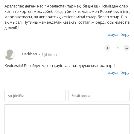
Араласпақ дегені несі? Араласпақ тұрмақ, біздің ішкі ісімізден олар
кетіп те көрген жоқ, себебі біздің билік толығымен Рессей билігінің
марионеткасы, ал ақпараттық кеңістігімізді солар билеп отыр. Бір-
ақ мысал: Путинді жамандаған қазақты соттап жіберді, осы емес пе
дәлелі?!
жауап беру
+
–
+1
Darkhan
7 jıl bwrın
Келісемін! Ресейден үлкен қауіп, алапат дауыл келе жатыр!!!
жауап беру