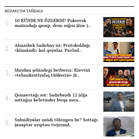
REDAKCIYA TAÑDAUI
10 KÜNDE NE ÖZGERDİ? Pokrovsk
mañındağı qasap, dron soğısı jäne j..
Almasbek Sadırbay isi: Protokoldağı
«kümändi» kol qoyular, Pavlod..
Maydan şebindegi betbwrıs: Kievtiñ
«tehnokratiyalıq töñkerisi» jä..
Qonaevtağı sot: Sadırbaydı 12 jılğa
sottağısı keletinder bwqa men..
Subsidiyalar zañdı tölengen be? Sottağı
jauaptar ayıptau twjırımd..