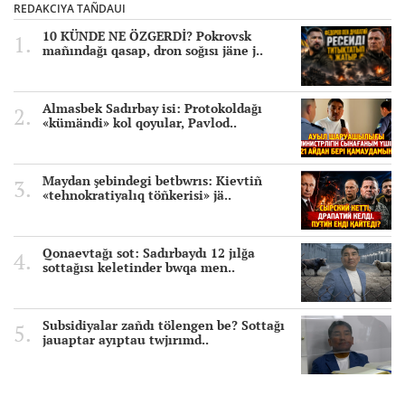
REDAKCIYA TAÑDAUI
10 KÜNDE NE ÖZGERDİ? Pokrovsk
mañındağı qasap, dron soğısı jäne j..
Almasbek Sadırbay isi: Protokoldağı
«kümändi» kol qoyular, Pavlod..
Maydan şebindegi betbwrıs: Kievtiñ
«tehnokratiyalıq töñkerisi» jä..
Qonaevtağı sot: Sadırbaydı 12 jılğa
sottağısı keletinder bwqa men..
Subsidiyalar zañdı tölengen be? Sottağı
jauaptar ayıptau twjırımd..