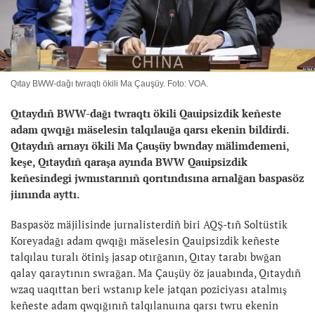
Qıtay BWW-dağı twraqtı ökili Ma Çauşüy. Foto: VOA.
Qıtaydıñ BWW-dağı twraqtı ökili Qauipsizdik keñeste
adam qwqığı mäselesin talqılauğa qarsı ekenin bildirdi.
Qıtaydıñ arnayı ökili Ma Çauşüy bwnday mälimdemeni,
keşe, Qıtaydıñ qaraşa ayında BWW Qauipsizdik
keñesindegi jwmıstarınıñ qorıtındısına arnalğan baspasöz
jiınında ayttı.
Baspasöz mäjilisinde jurnalisterdiñ biri AQŞ-tıñ Soltüstik
Koreyadağı adam qwqığı mäselesin Qauipsizdik keñeste
talqılau turalı ötiniş jasap otırğanın, Qıtay tarabı bwğan
qalay qaraytının swrağan. Ma Çauşüy öz jauabında, Qıtaydıñ
wzaq uaqıttan beri wstanıp kele jatqan poziciyası atalmış
keñeste adam qwqığınıñ talqılanuına qarsı twru ekenin