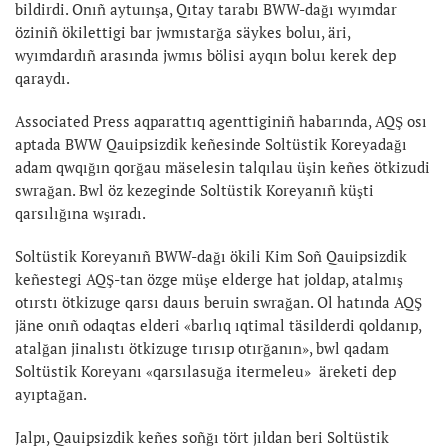
bildirdi. Onıñ aytuınşa, Qıtay tarabı BWW-dağı wyımdar
öziniñ ökilettigi bar jwmıstarğa säykes boluı, äri,
wyımdardıñ arasında jwmıs bölisi ayqın boluı kerek dep
qaraydı.
Associated Press aqparattıq agenttiginiñ habarında, AQŞ osı
aptada BWW Qauipsizdik keñesinde Soltüstik Koreyadağı
adam qwqığın qorğau mäselesin talqılau üşin keñes ötkizudi
swrağan. Bwl öz kezeginde Soltüstik Koreyanıñ küşti
qarsılığına wşıradı.
Soltüstik Koreyanıñ BWW-dağı ökili Kim Soñ Qauipsizdik
keñestegi AQŞ-tan özge müşe elderge hat joldap, atalmış
otırstı ötkizuge qarsı dauıs beruin swrağan. Ol hatında AQŞ
jäne onıñ odaqtas elderi «barlıq ıqtimal täsilderdi qoldanıp,
atalğan jinalıstı ötkizuge tırısıp otırğanın», bwl qadam
Soltüstik Koreyanı «qarsılasuğa itermeleu» äreketi dep
ayıptağan.
Jalpı, Qauipsizdik keñes soñğı tört jıldan beri Soltüstik