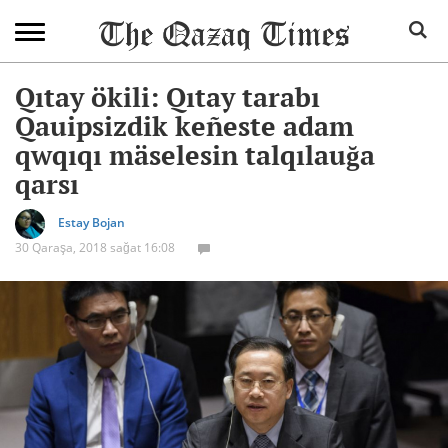
Qıtay ökili: Qıtay tarabı
Qauipsizdik keñeste adam
qwqıqı mäselesin talqılauğa
qarsı
Estay Bojan
30 Qaraşa, 2018 sağat 16:08