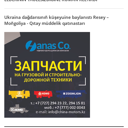
Ukraina dağdarısınıñ küşeyuine baylanıstı Resey –
Moñgoliya - Qıtay müddelik qatınastarı