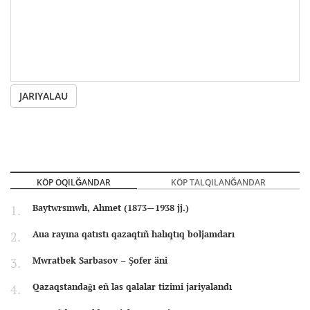
JARIYALAU
KÖP OQILĞANDAR
KÖP TALQILANĞANDAR
Baytwrsınwlı, Ahmet (1873—1938 jj.)
Aua rayına qatıstı qazaqtıñ halıqtıq boljamdarı
Mwratbek Sarbasov – Şofer äni
Qazaqstandağı eñ las qalalar tizimi jariyalandı