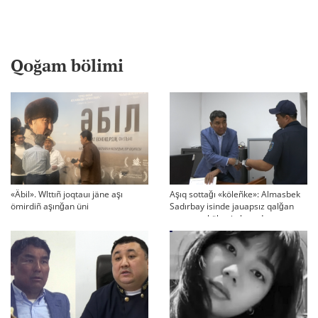
Qoğam bölimi
«Äbil». Wlttıñ joqtauı jäne aşı
Aşıq sottağı «köleñke»: Almasbek
ömirdiñ aşınğan üni
Sadırbay isinde jauapsız qalğan
swraqtar köbeyip baradı