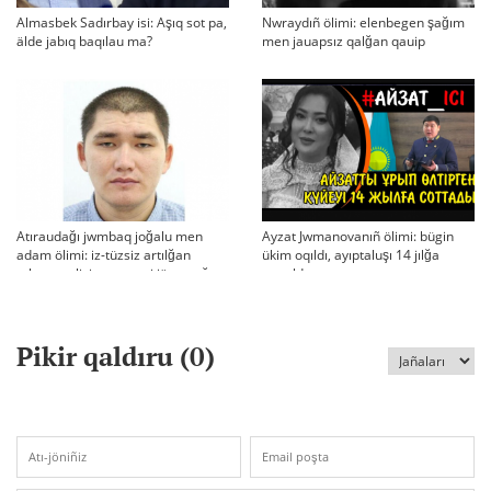
Almasbek Sadırbay isi: Aşıq sot pa,
Nwraydıñ ölimi: elenbegen şağım
älde jabıq baqılau ma?
men jauapsız qalğan qauip
Atıraudağı jwmbaq joğalu men
Ayzat Jwmanovanıñ ölimi: bügin
adam ölimi: iz-tüzsiz artılğan
ükim oqıldı, ayıptaluşı 14 jılğa
otbası, policiya tergeui jäne qoğam
sottaldı
reakciyası
Pikir qaldıru (
0
)