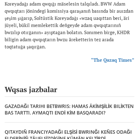
Koreyadağı adam qwqığı mäselesin talqıladı. BWW Adam
qwqıqtarı jönindegi komissiya qaraşanıñ basında bir auızdan
şeşim şığarıp, Soltüstik Koreyadağı «wzaq uaqıttan beri, äri
jüyeli, bükil memlekettik deñgeyde adam qwqıqtarınıñ
bwzılıp otırğanın» ayıptağan bolatın. Sonımen birge, KHDR
biligin adam qwqıqtarın bwzu äreketterin tez arada
toqtatuğa şaqırğan.
“The Qazaq Times”
Wqsas jazbalar
GAZADAĞI TARIHI BETBWRIS: HAMAS ÄKİMŞİLİK BILİKTEN
BAS TARTTI. AYMAQTI ENDİ KİM BASQARADI?
QITAYDIÑ FRANCIYADAĞI ELŞİSİ BWRINĞI KEÑES ODAĞI
ELDERİNİÑ TÄUELSİZDİGİNE KÜMÄN KELTİRDİ