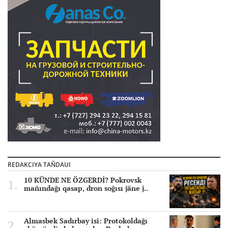
REDAKCIYA TAÑDAUI
10 KÜNDE NE ÖZGERDİ? Pokrovsk
mañındağı qasap, dron soğısı jäne j..
Almasbek Sadırbay isi: Protokoldağı