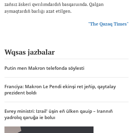
zañsız äskeri qwrılımdardıñ basqaruında. Qalğan
aymaqtardıñ barlığı azat etilgen.
"The Qazaq Times"
Wqsas jazbalar
Putin men Makron telefonda söylesti
Franciya: Makron Le Pendi ekinşi ret jeñip, qaytalay
prezident boldı
Evrey ministri: Izrail' üşin eñ ülken qauip – Irannıñ
yadrolıq qaruğa ie boluı