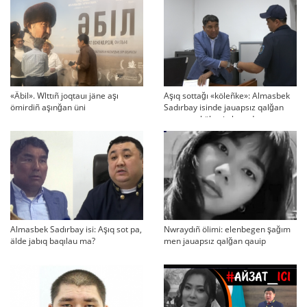
«Äbil». Wlttıñ joqtauı jäne aşı
Aşıq sottağı «köleñke»: Almasbek
ömirdiñ aşınğan üni
Sadırbay isinde jauapsız qalğan
swraqtar köbeyip baradı
Almasbek Sadırbay isi: Aşıq sot pa,
Nwraydıñ ölimi: elenbegen şağım
älde jabıq baqılau ma?
men jauapsız qalğan qauip