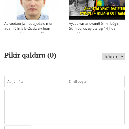
Atıraudağı jwmbaq joğalu men
Ayzat Jwmanovanıñ ölimi: bügin
adam ölimi: iz-tüzsiz artılğan
ükim oqıldı, ayıptaluşı 14 jılğa
otbası, policiya tergeui jäne qoğam
sottaldı
reakciyası
Pikir qaldıru (
0
)