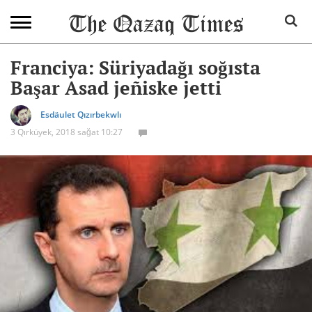
Franciya: Süriyadağı soğısta
Başar Asad jeñiske jetti
Esdäulet Qızırbekwlı
3 Qırküyek, 2018 sağat 10:27