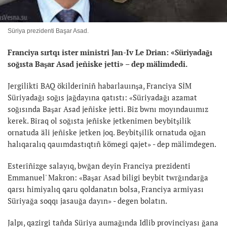
Süriya prezidenti Başar Asad.
Franciya sırtqı ister ministri Jan-Iv Le Drian: «Süriyadağı
soğısta Başar Asad jeñiske jetti» – dep mälimdedi.
Jergilikti BAQ ökilderiniñ habarlauınşa, Franciya SİM
Süriyadağı soğıs jağdayına qatıstı: «Süriyadağı azamat
soğısında Başar Asad jeñiske jetti. Biz bwnı moyındauımız
kerek. Biraq ol soğısta jeñiske jetkenimen beybitşilik
ornatuda äli jeñiske jetken joq. Beybitşilik ornatuda oğan
halıqaralıq qauımdastıqtıñ kömegi qajet» - dep mälimdegen.
Esteriñizge salayıq, bwğan deyin Franciya prezidenti
Emmanuel' Makron: «Başar Asad biligi beybit twrğındarğa
qarsı himiyalıq qaru qoldanatın bolsa, Franciya armiyası
Süriyağa soqqı jasauğa dayın» - degen bolatın.
Jalpı, qazirgi tañda Süriya aumağında Idlib provinciyası ğana