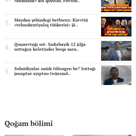
«kümändi» kol qoyular, Pavlod..
Maydan şebindegi betbwrıs: Kievtiñ
«tehnokratiyalıq töñkerisi» jä..
Qonaevtağı sot: Sadırbaydı 12 jılğa
sottağısı keletinder bwqa men..
Subsidiyalar zañdı tölengen be? Sottağı
jauaptar ayıptau twjırımd..
Qoğam bölimi