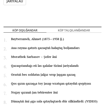
JARIYALAU
KÖP OQILĞANDAR
KÖP TALQILANĞANDAR
Baytwrsınwlı, Ahmet (1873—1938 jj.)
Aua rayına qatıstı qazaqtıñ halıqtıq boljamdarı
Mwratbek Sarbasov – Şofer äni
Qazaqstandağı eñ las qalalar tizimi jariyalandı
Orıstıñ bes soldatın jalğız wrıp jıqqan qazaq
Qos qızın qazaqşa toy jasap wzatqan qıtaydıñ qwpiyası
Noğay qızınıñ jan tebirenter äni
Dimaştıñ äni şığa sala qıtaylıqtardı dür silkindirdi: (VIDEO)