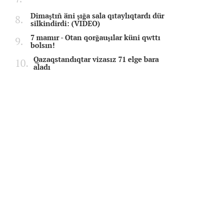
Dimaştıñ äni şığa sala qıtaylıqtardı dür
silkindirdi: (VIDEO)
7 mamır - Otan qorğauşılar küni qwttı
bolsın!
Qazaqstandıqtar vizasız 71 elge bara
aladı