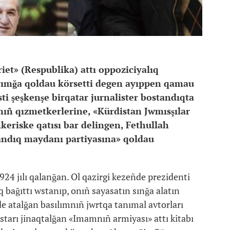
iet» (Respublika) attı oppoziciyalıq
wyımğa qoldau körsetti degen ayıppen qamau
ti şeşkenşe birqatar jurnalister bostandıqta
nıñ qızmetkerlerine, «Kürdistan Jwmısşılar
ñkeriske qatısı bar delingen, Fethullah
andıq maydanı partiyasına» qoldau
924 jılı qalanğan. Ol qazirgi kezeñde prezidenti
 bağıttı wstanıp, onıñ sayasatın sınğa alatın
de atalğan basılımnıñ jwrtqa tanımal avtorları
ıstarı jinaqtalğan «Imamnıñ armiyası» attı kitabı