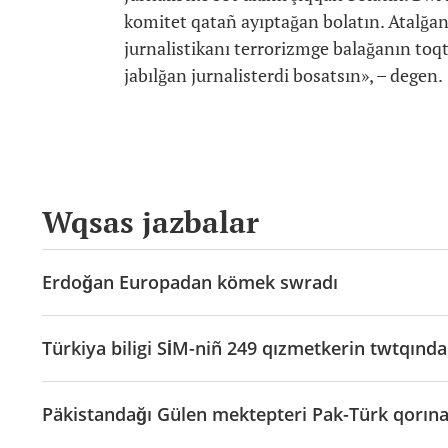
komitet qatañ ayıptağan bolatın. Atalğa
jurnalistikanı terrorizmge balağanın toq
jabılğan jurnalisterdi bosatsın», – degen.
Wqsas jazbalar
Erdoğan Europadan kömek swradı
Türkiya biligi SİM-niñ 249 qızmetkerin twtqın
Päkistandağı Gülen mektepteri Pak-Türk qorına 