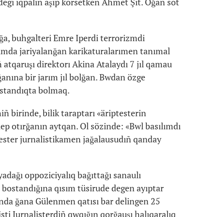
ndegi ıqpalın aşıp körsetken Ahmet Şit. Oğan sot
lğa, buhgalteri Emre Iperdi terrorizmdi
lımda jariyalanğan karikaturalarımen tanımal
 atqaruşı direktorı Akina Atalaydı 7 jıl qamau
anına bir jarım jıl bolğan. Bwdan özge
ostandıqta bolmaq.
ñ birinde, bilik taraptarı «äriptesterin
lep otırğanın aytqan. Ol sözinde: «Bwl basılımdı
tester jurnalistikamen jağalausudıñ qanday
adağı oppoziciyalıq bağıttağı sanaulı
z bostandığına qısım tüsirude degen ayıptar
yında ğana Gülenmen qatısı bar delingen 25
isti Jurnalisterdiñ qwqığın qorğauşı halıqaralıq