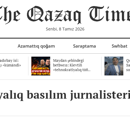
Senbi, 8 Tamız 2026
Azamattıq qoğam
Saraptama
Swhbat
dırbay isi:
Maydan şebindegi
Qo
ğı «kümändi»
betbwrıs: Kievtiñ
Sa
«tehnokratiyalıq töñ..
so
yalıq basılım jurnaliste