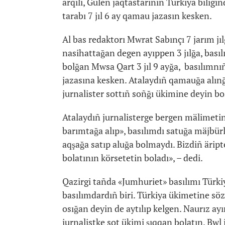
arqılı, Gülen jaqtastarınıñ Türkiya biligi
tarabı 7 jıl 6 ay qamau jazasın kesken.
Al bas redaktorı Mwrat Sabınçı 7 jarım jı
nasihattağan degen ayıppen 3 jılğa, bası
bolğan Mwsa Qart 3 jıl 9 ayğa, basılımnıñ
jazasına kesken. Atalaydıñ qamauğa alınğ
jurnalister sottıñ soñğı ükimine deyin b
Atalaydıñ jurnalisterge bergen mälimetini
barımtağa alıp», basılımdı satuğa mäjbür
aqşağa satıp aluğa bolmaydı. Bizdiñ ärip
bolatının körsetetin boladı», – dedi.
Qazirgi tañda «Jumhuriet» basılımı Türkiy
basılımdardıñ biri. Türkiya ükimetine sö
osığan deyin de aytılıp kelgen. Naurız a
jurnalistke sot ükimi şıqqan bolatın. Bwl 