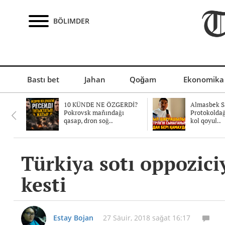
BÖLIMDER
Bastı bet
Jahan
Qoğam
Ekonomika
10 KÜNDE NE ÖZGERDİ?
Almasbek Sa
Pokrovsk mañındağı
Protokolda
qasap, dron soğ..
kol qoyul..
Türkiya sotı oppozici
kesti
Estay Bojan
27 Säuir, 2018 sağat 16:17