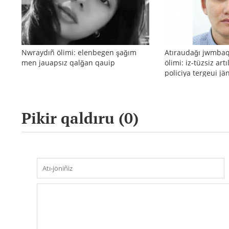
Nwraydıñ ölimi: elenbegen şağım
Atıraudağı jwmba
men jauapsız qalğan qauip
ölimi: iz-tüzsiz art
policiya tergeui j
reakciyası
Pikir qaldıru (
0
)