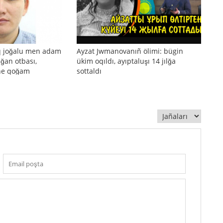
q joğalu men adam
Ayzat Jwmanovanıñ ölimi: bügin
ılğan otbası,
ükim oqıldı, ayıptaluşı 14 jılğa
äne qoğam
sottaldı