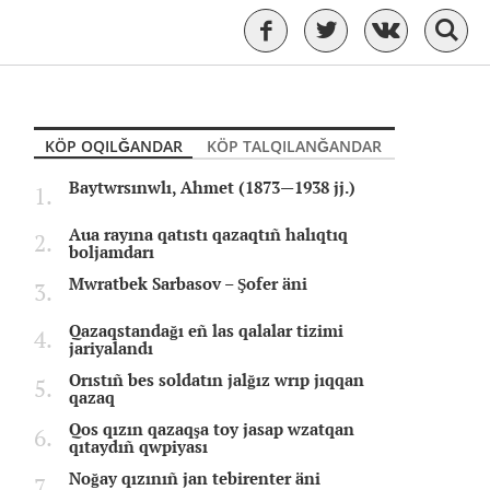
KÖP OQILĞANDAR
KÖP TALQILANĞANDAR
Baytwrsınwlı, Ahmet (1873—1938 jj.)
Aua rayına qatıstı qazaqtıñ halıqtıq
boljamdarı
Mwratbek Sarbasov – Şofer äni
Qazaqstandağı eñ las qalalar tizimi
jariyalandı
Orıstıñ bes soldatın jalğız wrıp jıqqan
qazaq
Qos qızın qazaqşa toy jasap wzatqan
qıtaydıñ qwpiyası
Noğay qızınıñ jan tebirenter äni