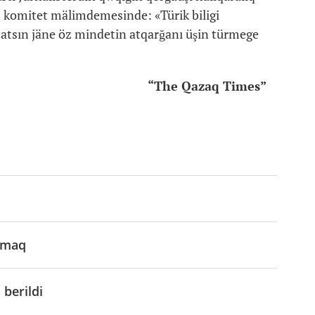
n komitet mälimdemesinde: «Türik biligi
tatsın jäne öz mindetin atqarğanı üşin türmege
“The Qazaq Times”
damaq
berildi