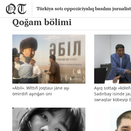
Türkiya sotı oppoziciyalıq basılım jurnalis
Qoğam bölimi
«Äbil». Wlttıñ joqtauı jäne aşı
Aşıq sottağı «köle
ömirdiñ aşınğan üni
Sadırbay isinde ja
swraqtar köbeyip 