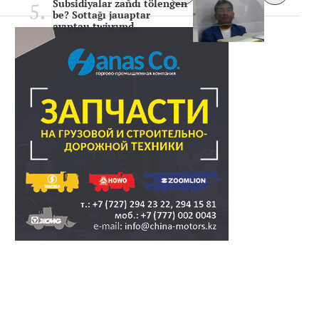
Subsidiyalar zañdı tölengen
be? Sottağı jauaptar
ayıptau twjırımd..