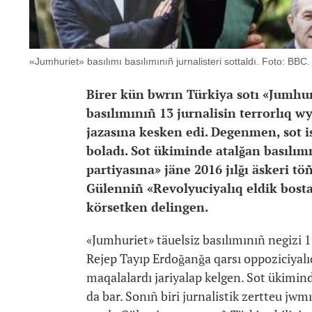
«Jumhuriet» basılımı basılımınıñ jurnalisteri sottaldı. Foto: BBC.
Birer kün bwrın Türkiya sotı «Jumhur
basılımınıñ 13 jurnalisin terrorlıq 
jazasına kesken edi. Degenmen, sot is
boladı. Sot ükiminde atalğan basılım
partiyasına» jäne 2016 jılğı äskeri tö
Gülenniñ «Revolyuciyalıq eldik bost
körsetken delingen.
«Jumhuriet» täuelsiz basılımınıñ negizi 1
Rejep Tayıp Erdoğanğa qarsı oppoziciyalıq
maqalalardı jariyalap kelgen. Sot ükimin
da bar. Sonıñ biri jurnalistik zertteu jwm