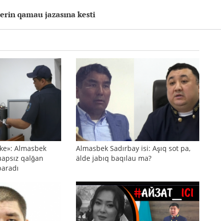
terin qamau jazasına kesti
ñke»: Almasbek
Almasbek Sadırbay isi: Aşıq sot pa,
uapsız qalğan
älde jabıq baqılau ma?
baradı