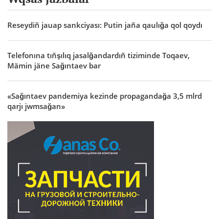
Reseydiñ jauap sankciyası: Putin jaña qaulığa qol qoydı
Telefonına tıñşılıq jasalğandardıñ tiziminde Toqaev,
Mämin jäne Sağıntaev bar
«Sağıntaev pandemiya kezinde propagandağa 3,5 mlrd
qarjı jwmsağan»