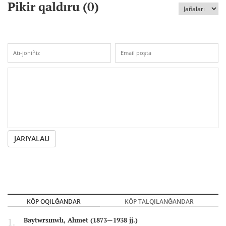
Pikir qaldıru (
0
)
JARIYALAU
KÖP OQILĞANDAR
KÖP TALQILANĞANDAR
Baytwrsınwlı, Ahmet (1873—1938 jj.)