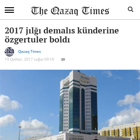
2017 jılğı demalıs künderine
özgertuler boldı
Qazaq Times
19 Qañtar, 2017 sağat 09:16