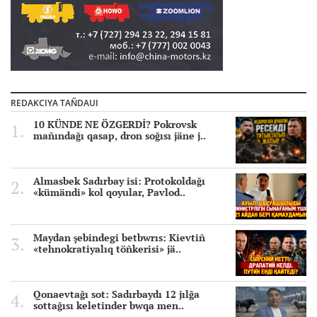
REDAKCIYA TAÑDAUI
10 KÜNDE NE ÖZGERDİ? Pokrovsk
mañındağı qasap, dron soğısı jäne j..
Almasbek Sadırbay isi: Protokoldağı
«kümändi» kol qoyular, Pavlod..
Maydan şebindegi betbwrıs: Kievtiñ
«tehnokratiyalıq töñkerisi» jä..
Qonaevtağı sot: Sadırbaydı 12 jılğa
sottağısı keletinder bwqa men..