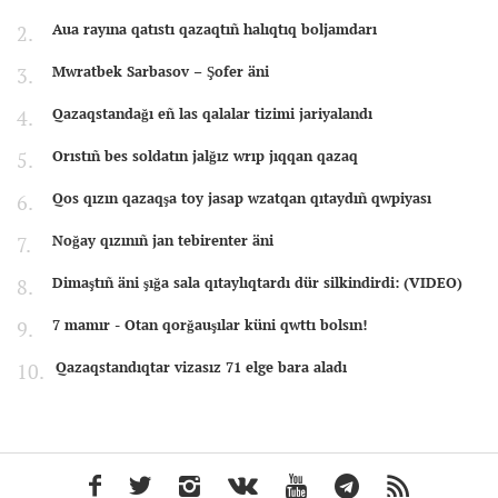
Aua rayına qatıstı qazaqtıñ halıqtıq boljamdarı
Mwratbek Sarbasov – Şofer äni
Qazaqstandağı eñ las qalalar tizimi jariyalandı
Orıstıñ bes soldatın jalğız wrıp jıqqan qazaq
Qos qızın qazaqşa toy jasap wzatqan qıtaydıñ qwpiyası
Noğay qızınıñ jan tebirenter äni
Dimaştıñ äni şığa sala qıtaylıqtardı dür silkindirdi: (VIDEO)
7 mamır - Otan qorğauşılar küni qwttı bolsın!
Qazaqstandıqtar vizasız 71 elge bara aladı