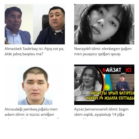
Almasbek Sadırbay isi: Aşıq sot pa,
Nwraydıñ ölimi: elenbegen şağım
älde jabıq baqılau ma?
men jauapsız qalğan qauip
Atıraudağı jwmbaq joğalu men
Ayzat Jwmanovanıñ ölimi: bügin
adam ölimi: iz-tüzsiz artılğan
ükim oqıldı, ayıptaluşı 14 jılğa
otbası, policiya tergeui jäne qoğam
sottaldı
reakciyası