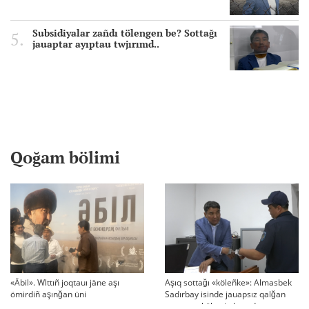
Subsidiyalar zañdı tölengen be? Sottağı
jauaptar ayıptau twjırımd..
Qoğam bölimi
«Äbil». Wlttıñ joqtauı jäne aşı
Aşıq sottağı «köleñke»: Almasbek
ömirdiñ aşınğan üni
Sadırbay isinde jauapsız qalğan
swraqtar köbeyip baradı