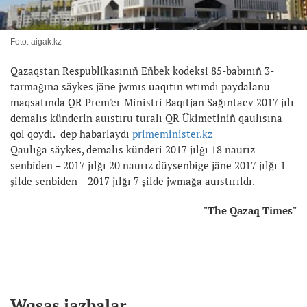
Foto: aigak.kz
Qazaqstan Respublikasınıñ Eñbek kodeksi 85-babınıñ 3-
tarmağına säykes jäne jwmıs uaqıtın wtımdı paydalanu
maqsatında QR Prem'er-Ministri Baqıtjan Sağıntaev 2017 jılı
demalıs künderin auıstıru turalı QR Ükimetiniñ qaulısına
qol qoydı. dep habarlaydı
primeminister.kz
Qaulığa säykes, demalıs künderi 2017 jılğı 18 naurız
senbiden – 2017 jılğı 20 naurız düysenbige jäne 2017 jılğı 1
şilde senbiden – 2017 jılğı 7 şilde jwmağa auıstırıldı.
"The Qazaq Times"
Wqsas jazbalar