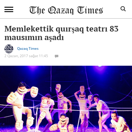
Memlekettik quırşaq teatrı 83
mausımın aşadı
Qazaq Times
2 Qazan, 2017 sağat 11:45