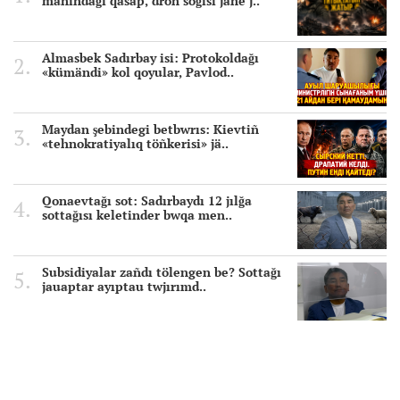
mañındağı qasap, dron soğısı jäne j..
Almasbek Sadırbay isi: Protokoldağı
«kümändi» kol qoyular, Pavlod..
Maydan şebindegi betbwrıs: Kievtiñ
«tehnokratiyalıq töñkerisi» jä..
Qonaevtağı sot: Sadırbaydı 12 jılğa
sottağısı keletinder bwqa men..
Subsidiyalar zañdı tölengen be? Sottağı
jauaptar ayıptau twjırımd..