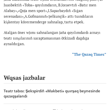
Juasbektiñ «Toba» qoyılımdarın, B.Joraevtıñ «Batır men
Alabay»,«Qoja men sport»,I.Saparbaydıñ «Sığan
serenadası»,A.Gofmannıñ«Şelkunçik» attı tuındıların
kişkentay körermenderge sahnalap, tartu etpek.
Atalğan öner wjımı sahnalanğan jaña qoyılımdardı arnayı
teatr sınşılarınıñ saraptamasınan ötkizudi dağdığa
aynaldırğan.
“The Qazaq Times”
Wqsas jazbalar
Teatr tabısı: Şekspirdiñ «Makbeti» quırşaq beynesinde
qazaqşalandı