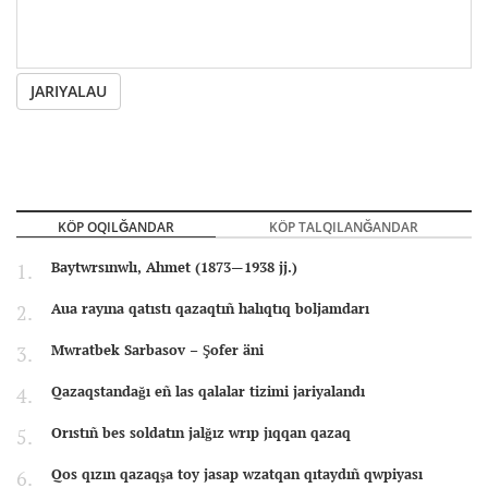
JARIYALAU
KÖP OQILĞANDAR
KÖP TALQILANĞANDAR
Baytwrsınwlı, Ahmet (1873—1938 jj.)
Aua rayına qatıstı qazaqtıñ halıqtıq boljamdarı
Mwratbek Sarbasov – Şofer äni
Qazaqstandağı eñ las qalalar tizimi jariyalandı
Orıstıñ bes soldatın jalğız wrıp jıqqan qazaq
Qos qızın qazaqşa toy jasap wzatqan qıtaydıñ qwpiyası