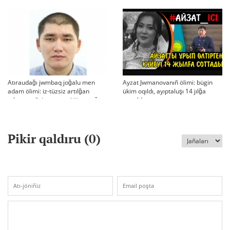
Atıraudağı jwmbaq joğalu men
Ayzat Jwmanovanıñ ölimi: bügin
adam ölimi: iz-tüzsiz artılğan
ükim oqıldı, ayıptaluşı 14 jılğa
otbası, policiya tergeui jäne qoğam
sottaldı
reakciyası
Pikir qaldıru (
0
)