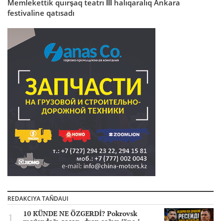
Memlekettik quırşaq teatrı İİİ halıqaralıq Ankara
festivaline qatısadı
REDAKCIYA TAÑDAUI
10 KÜNDE NE ÖZGERDİ? Pokrovsk