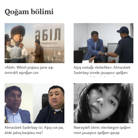
Qoğam bölimi
«Äbil». Wlttıñ joqtauı jäne aşı
Aşıq sottağı «köleñke»: Almasbek
ömirdiñ aşınğan üni
Sadırbay isinde jauapsız qalğan
swraqtar köbeyip baradı
Almasbek Sadırbay isi: Aşıq sot pa,
Nwraydıñ ölimi: elenbegen şağım
älde jabıq baqılau ma?
men jauapsız qalğan qauip