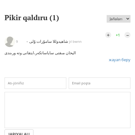
Pikir qaldıru (
1
)
+
–
+1
شاھيدوللا سامۇرات ۇلى
9 jıl bwrın
اليحان مىقتى ساياساتكەر،ايتقانى وتە ورىندى
жауап беру
JARIYALAU