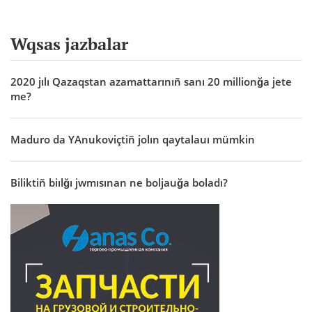
Wqsas jazbalar
2020 jılı Qazaqstan azamattarınıñ sanı 20 millionğa jete
me?
Maduro da YAnukoviçtiñ jolın qaytalauı mümkin
Biliktiñ biılğı jwmısınan ne boljauğa boladı?