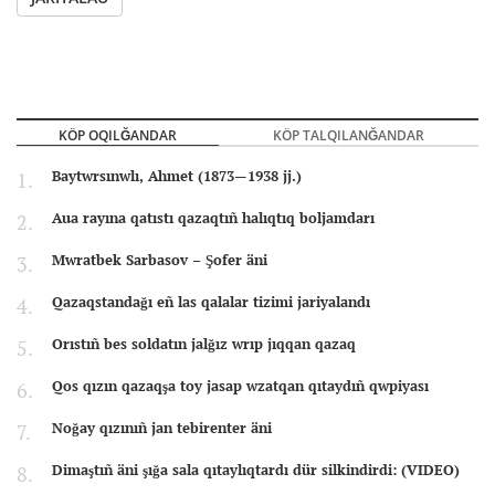
KÖP OQILĞANDAR
KÖP TALQILANĞANDAR
Baytwrsınwlı, Ahmet (1873—1938 jj.)
Aua rayına qatıstı qazaqtıñ halıqtıq boljamdarı
Mwratbek Sarbasov – Şofer äni
Qazaqstandağı eñ las qalalar tizimi jariyalandı
Orıstıñ bes soldatın jalğız wrıp jıqqan qazaq
Qos qızın qazaqşa toy jasap wzatqan qıtaydıñ qwpiyası
Noğay qızınıñ jan tebirenter äni
Dimaştıñ äni şığa sala qıtaylıqtardı dür silkindirdi: (VIDEO)