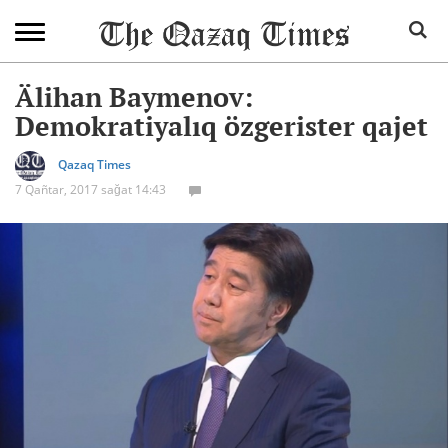
Älihan Baymenov:
Demokratiyalıq özgerister qajet
Qazaq Times
7 Qañtar, 2017 sağat 14:43