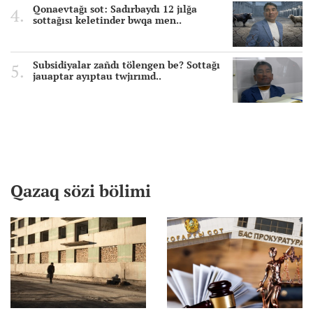
Qonaevtağı sot: Sadırbaydı 12 jılğa
sottağısı keletinder bwqa men..
Subsidiyalar zañdı tölengen be? Sottağı
jauaptar ayıptau twjırımd..
Qazaq sözi bölimi