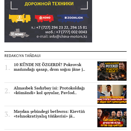
REDAKCIYA TAÑDAUI
10 KÜNDE NE ÖZGERDİ? Pokrovsk
mañındağı qasap, dron soğısı jäne j..
Almasbek Sadırbay isi: Protokoldağı
«kümändi» kol qoyular, Pavlod..
Maydan şebindegi betbwrıs: Kievtiñ
«tehnokratiyalıq töñkerisi» jä..