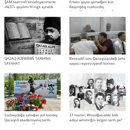
ŞAM teatrınıñ kinoeksperimenti:
Ertaev qayta qamalğan küz:
«№37» qoyılımı fil'mge aynaldı
Raqımşılıq «zañsızdıq
järmeñkesine» aynaldı ma?
QAZAQ ÄLİPBIİNİÑ TARIHINA
Beseudiñ sotı: Qazaqstandağı jaña
SAYAHAT
sayasi repressiyanıñ körinisi
Sozbwydağa salınğan jeti tomdıq:
31 mamır: Wmıtılğan älde bilik
Qazaqtıñ akademiyalıq tarihı
ädeyi wmıttırğısı kelgen tarih pa?
qaşan jarıq köredi?