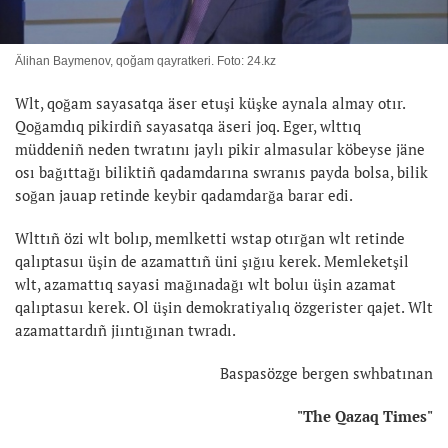
Älihan Baymenov, qoğam qayratkeri. Foto: 24.kz
Wlt, qoğam sayasatqa äser etuşi küşke aynala almay otır.
Qoğamdıq pikirdiñ sayasatqa äseri joq. Eger, wlttıq
müddeniñ neden twratını jaylı pikir almasular köbeyse jäne
osı bağıttağı biliktiñ qadamdarına swranıs payda bolsa, bilik
soğan jauap retinde keybir qadamdarğa barar edi.
Wlttıñ özi wlt bolıp, memlketti wstap otırğan wlt retinde
qalıptasuı üşin de azamattıñ üni şığıu kerek. Memleketşil
wlt, azamattıq sayasi mağınadağı wlt boluı üşin azamat
qalıptasuı kerek. Ol üşin demokratiyalıq özgerister qajet. Wlt
azamattardıñ jiıntığınan twradı.
Baspasözge bergen swhbatınan
"The Qazaq Times"