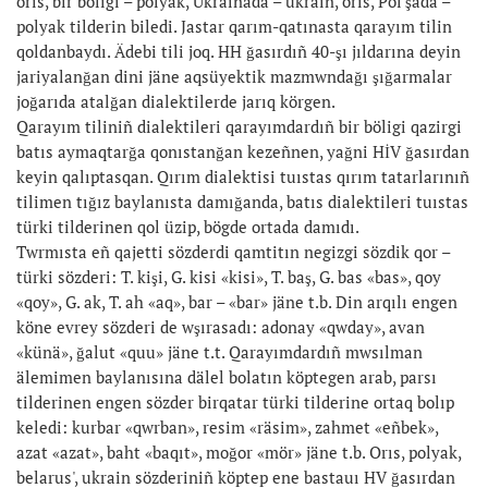
orıs, bir böligi – polyak, Ukrainada – ukrain, orıs, Pol'şada –
polyak tilderin biledi. Jastar qarım-qatınasta qarayım tilin
qoldanbaydı. Ädebi tili joq. HH ğasırdıñ 40-şı jıldarına deyin
jariyalanğan dini jäne aqsüyektik mazmwndağı şığarmalar
joğarıda atalğan dialektilerde jarıq körgen.
Qarayım tiliniñ dialektileri qarayım­dardıñ bir böligi qazirgi
batıs aymaqtarğa qonıstanğan kezeñnen, yağni HİV ğasırdan
keyin qalıptasqan. Qırım dialektisi tuıstas qırım tatarlarınıñ
tilimen tığız baylanısta damığanda, batıs dialektileri tuıstas
türki tilderinen qol üzip, bögde ortada damıdı.
Twrmısta eñ qajetti sözderdi qamtitın negizgi sözdik qor –
türki sözderi: T. kişi, G. kisi «kisi», T. baş, G. bas «bas», qoy
«qoy», G. ak, T. ah «aq», bar – «bar» jäne t.b. Din arqılı engen
köne evrey sözderi de wşırasadı: adonay «qwday», avan
«künä», ğalut «quu» jäne t.t. Qarayımdardıñ mwsılman
älemimen baylanısına dälel bolatın köptegen arab, parsı
tilderinen engen sözder birqatar türki tilderine ortaq bolıp
keledi: kurbar «qwrban», resim «räsim», zahmet «eñbek»,
azat «azat», baht «baqıt», moğor «mör» jäne t.b. Orıs, polyak,
belarus', ukrain sözderiniñ köptep ene bastauı HV ğasırdan