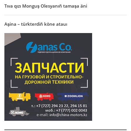
Tıva qızı Monguş Olesyanıñ tamaşa äni
Aşina – türkterdiñ köne atauı