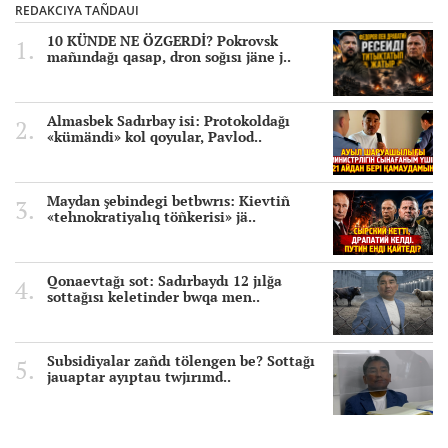
REDAKCIYA TAÑDAUI
10 KÜNDE NE ÖZGERDİ? Pokrovsk
mañındağı qasap, dron soğısı jäne j..
Almasbek Sadırbay isi: Protokoldağı
«kümändi» kol qoyular, Pavlod..
Maydan şebindegi betbwrıs: Kievtiñ
«tehnokratiyalıq töñkerisi» jä..
Qonaevtağı sot: Sadırbaydı 12 jılğa
sottağısı keletinder bwqa men..
Subsidiyalar zañdı tölengen be? Sottağı
jauaptar ayıptau twjırımd..