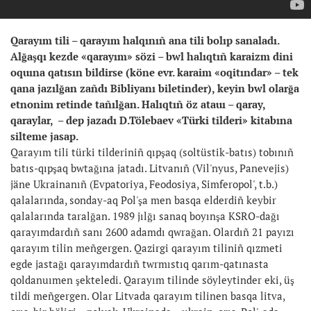
Qarayım tili – qarayım halqınıñ ana tili bolıp sanaladı.
Alğaşqı kezde «qarayım» sözi – bwl halıqtıñ karaizm dini
oquına qatısın bildirse (köne evr. karaim «oqitındar» – tek
qana jazılğan zañdı Bibliyanı biletinder), keyin bwl olarğa
etnonim retinde tañılğan. Halıqtıñ öz atauı – qaray,
qaraylar, – dep jazadı D.Tölebaev «Türki tilderi» kitabına
silteme jasap.
Qarayım tili türki tilderiniñ qıpşaq (soltüstik-batıs) tobınıñ
batıs-qıpşaq bwtağına jatadı. Litvanıñ (Vil'nyus, Panevejis)
jäne Ukrainanıñ (Evpatoriya, Feodosiya, Simferopol', t.b.)
qalalarında, sonday-aq Pol'şa men basqa elderdiñ keybir
qalalarında taralğan. 1989 jılğı sanaq boyınşa KSRO-dağı
qarayımdardıñ sanı 2600 adamdı qwrağan. Olardıñ 21 payızı
qarayım tilin meñgergen. Qazirgi qarayım tiliniñ qızmeti
egde jastağı qarayımdardıñ twrmıstıq qarım-qatınasta
qoldanuımen şekteledi. Qarayım tilinde söyleytinder eki, üş
tildi meñgergen. Olar Litvada qarayım tilinen basqa litva,