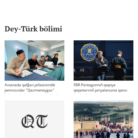
Dey-Türk bölimi
Astanada qalğan jañaözendik
FBR Pentagonnıñ qwpiya
jwmıssızdar "Qazmwnaygaz"
qwjattarınıñ jariyalanuına qatısı
kelissözdi toqtatıp tastadı deydi
bar küdiktini qamadı