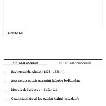
JARIYALAU
KÖP OQILĞANDAR
KÖP TALQILANĞANDAR
Baytwrsınwlı, Ahmet (1873—1938 jj.)
Aua rayına qatıstı qazaqtıñ halıqtıq boljamdarı
Mwratbek Sarbasov – Şofer äni
Qazaqstandağı eñ las qalalar tizimi jariyalandı