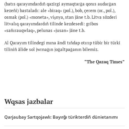
(batıs qarayımdardıñ qazirgi aymaqtarğa qonıs audarğan
kezeñi) bastaladı: ale «biraq» (pol.), bob, çerem (or., pol.),
osmak (pol.) «moneta», vişnya, stan jäne t.b. Litva sözderi
litvalıq qarayımdardıñ tilinde kezdesedi: gribos
«sañırauqwlaq», pelunas «jusan» jäne t.b.
Al Qarayım tilindegi mına ändi tıñdap otırıp tübir bir türki
tiliniñ älide sol jwrnağın joğaltpağanın bilemiz.
“The Qazaq Times”
Wqsas jazbalar
Qarjaubay Sartqojawlı: Bayırğı türikterdiñ dünietanımı