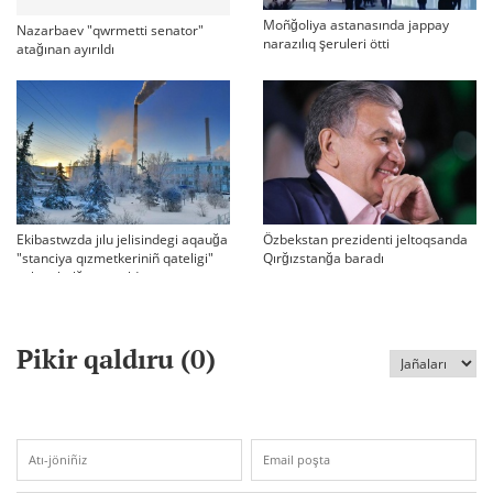
Moñğoliya astanasında jappay
Nazarbaev "qwrmetti senator"
narazılıq şeruleri ötti
atağınan ayırıldı
Ekibastwzda jılu jelisindegi aqauğa
Özbekstan prezidenti jeltoqsanda
"stanciya qızmetkeriniñ qateligi"
Qırğızstanğa baradı
sebep bolğanı aytıldı
Pikir qaldıru (
0
)