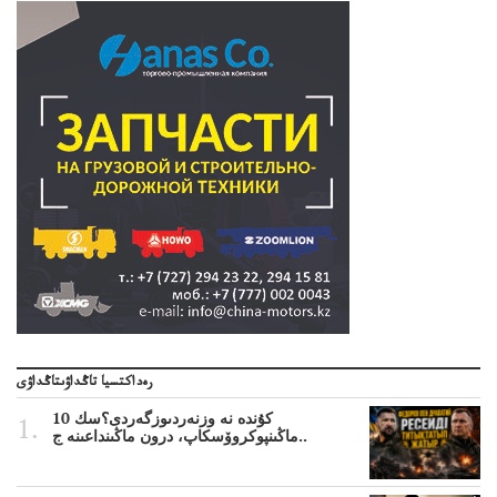
رەداكتسيا تاڭداۋىتاڭداۋى
10 كۇندە نە وزنەردىوزگەردى؟سك
ماڭىنپوكروۆسكاپ، درون ماڭىنداعىنە ج..