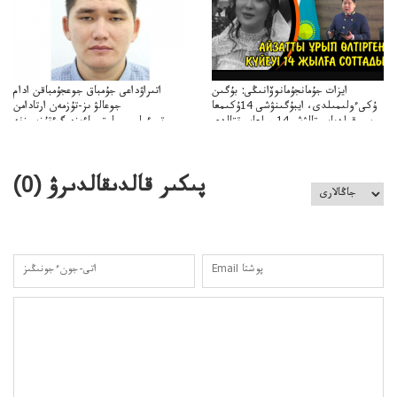
ايزات جۇمانجۇمانوۆانىڭى: بۇگىن
اتىراۋداعى جۇمباق جوعجۇمباقن ادام
ۇكىءولىمىلدى، ايبۇگىنۋشى 14ۇكىمعا
جوعالۋ ىز-تۇزمەن ارتادامن
سووقىلدىايىپتالۋشى14جىلعاسوتتالدى
وتبءولىمىپوليتسياءىزەرگءتۇزسىزنە
قوعاارتىلعانياسىوتباسىپوليتسياتەرگەۋىجانەقوعامرەاكتسياسى
پىكىر قالدىقالدىرۋ (
0
)