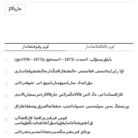
جاريالاۋ
كوپ تالتالقىلانعاندار
كوپ وقىوقىلعاندار
بايتۇرسىنۇلى، احمەت (1873—احمەتجج.)(1873—1938جج)
اۋا رايرايىناتىستى ققاتىستى حالىقتىقازاقتىڭدارىحالىقتىقبولجامدارى
مۇراتبەك سارباسوۆسارباسوۆ انى–شوفەرءانى
قازاقستانداعى ەڭ لاس قالالاەڭتىزلاس جارقالالارءتىزىمىجاريالاندى
ورىستىڭ بەس سولبەسىن جسولداتىنىپ جىققانجالعىزۇرىپجىققانقازاق
قوس قىزقىزىنزاقشا قازاقشااپ
ۇزاتقتويقىتاجاساپقۇپياسۇزاتقانقىتايدىڭقۇپياسى
نوعاي قىزىنقىزىنىڭتەبىرەنتجانانىتەبىرەنتەرءانى