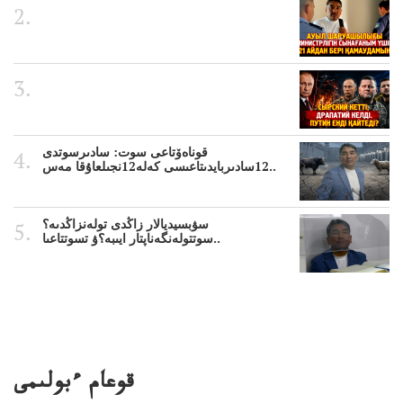
قوناەۆتاعى سوت: سادىرسوتدى
12سادىربايدىتاعىسى كەلە12نجىلعاۇقا مەس..
سۋبسيديالار زاڭدى تولەنزاڭدىە؟
سوتتولەنگەناپتار ايىبە؟ۋ تسوتتاعىا..
قوعام ءبولىمى