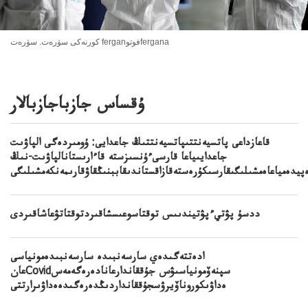
كورنەكى سۋرەت. سۋرەت ferganفوتوfergana
ۇقساس جازباجازبالار
قاعازداعى پاتسيەنتتىپاتسيەنتتىڭ جاعدايى: ۇومىردەگى الپاۋىت
جاعدايىياعا قارسىءۇنسىزستە قاءارىستانالپاۋىت-نىڭ
پيدەمياعاەمشىلىگىقارسىكۇرەستەقازاقستاندىقاببنىڭقاۋقارىمەنكەمشىلىگى
ددسۇ پۋتيءپۋتيندىىس توقتاسوعىسشاقىردتوقتاتۋعاشاقىردى
ادەتتەگىدەي سارسەنبىدە سارسەنبىدەمونياسى
عانCovidسپنەۆمونياسىۋس جۇققاندارعانادەرەگەمەس
ەداۋىكوروناۆيرۋسجۇققانداردىڭدەرەگىدەەداۋىرارتتى