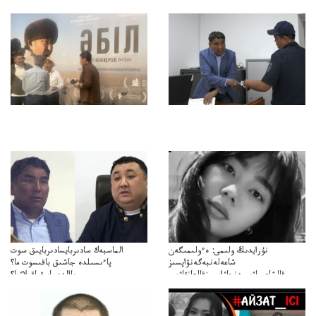
نۇرايدىڭ ولىمى: ەءولىمىگەن
الماسبەك سادىربايسادىربايىق سوت
شاعەلەنبەگەنۋاپسىز
پاءىسىلدە جاشىق باقىسوت ما؟
قالشاعىماۋىپمەنجاۋاپسىزقالعانقاۋىپ
پاالدەجابىقباقىلاۋما؟