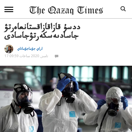
ددسۇ قازاقازاقستانعاەرتۋ
جاسادىەسكەرتۋجاسادى
اراي جۇماجۇماتاي
17 تامىز, 2020 ساعات 09:59