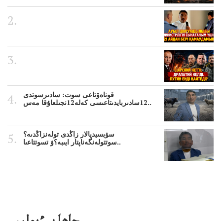
قوناەۆتاعى سوت: سادىرسوتدى
12سادىربايدىتاعىسى كەلە12نجىلعاۇقا مەس..
سۋبسيديالار زاڭدى تولەنزاڭدىە؟
سوتتولەنگەناپتار ايىبە؟ۋ تسوتتاعىا..