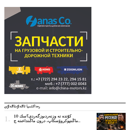
رەداكتسيا تاڭداۋىتاڭداۋى
10 كۇندە نە وزنەردىوزگەردى؟سك
ماڭىنپوكروۆسكاپ، درون ماڭىنداعىنە ج..