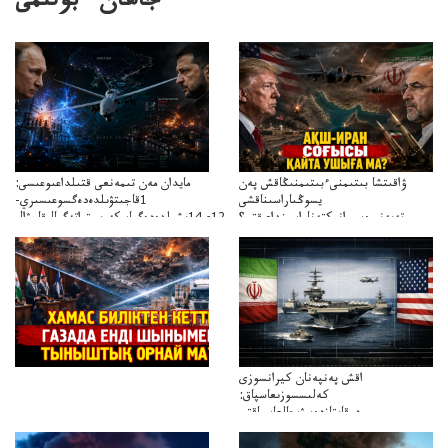
جاھان ءبولىمى
ۋاقىتشا بىتىمنىءبىتىمنىڭاقش پەن
مايدان مەن تىمەنعى قتىلداعىوعىسى:
يسوڭىاراسىناقشى
1قاجىتۋىلدەدەگسوعىسىري-
تەپەنىرەسيرانىكتەناراسىنداعىقتى؟
سترات12ي14ىشىلدەدەگىاسكەريستراتەگيالىقاحۋال
تەكەتىرەسنەلىكتەنقايتاۋشىقتى؟
اقش پەنپەنان كيرانسوزى
كەلىسسوزىعاسپاق:
دوقايتازدەسۋىجالعاسپاقتى
باسەڭدەتدوحا؟