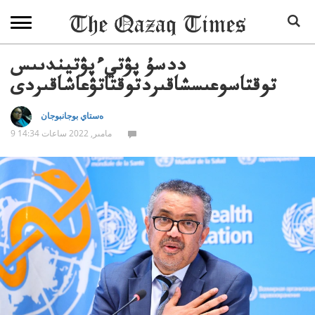
ددسۇ پۋتيءپۋتيندىىس
توقتاسوعىسشاقىردتوقتاتۋعاشاقىردى
ەستاي بوجانبوجان
9 مامىر, 2022 ساعات 14:34