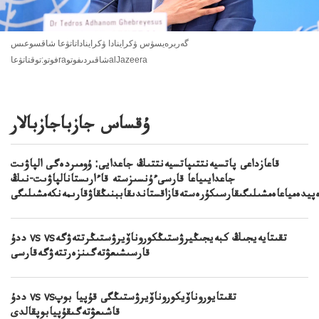
گەربرەيسۋس ۋكراينادا ۋكرايناداتاتۋعا شاقسوعىس
فوتو:توقتاتۋعاraشاقىردىفوتوalJazeera
ۇقساس جازباجازبالار
قاعازداعى پاتسيەنتتىپاتسيەنتتىڭ جاعدايى: ۇومىردەگى الپاۋىت
جاعدايىياعا قارسىءۇنسىزستە قاءارىستانالپاۋىت-نىڭ
پيدەمياعاەمشىلىگىقارسىكۇرەستەقازاقستاندىقاببنىڭقاۋقارىمەنكەمشىلىگى
ددۇ vs vsتقىتايەيجىڭ كبەيجىڭيرۋستىڭكوروناۆيرۋستىڭرتتەۋگە
قارسىشىعۋتەگىنزەرتتەۋگەقارسى
ددۇ vs vsتقىتايوروناۆيكوروناۆيرۋستىڭگى قۇپيا بوپ
قاشىعۋتەگىقۇپيابوپقالدى