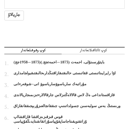
جاريالاۋ
كوپ تالتالقىلانعاندار
كوپ وقىوقىلعاندار
بايتۇرسىنۇلى، احمەت (1873—احمەتجج.)(1873—1938جج)
اۋا رايرايىناتىستى ققاتىستى حالىقتىقازاقتىڭدارىحالىقتىقبولجامدارى
مۇراتبەك سارباسوۆسارباسوۆ انى–شوفەرءانى
قازاقستانداعى ەڭ لاس قالالاەڭتىزلاس جارقالالارءتىزىمىجاريالاندى
ورىستىڭ بەس سولبەسىن جسولداتىنىپ جىققانجالعىزۇرىپجىققانقازاق
قوس قىزقىزىنزاقشا قازاقشااپ
ۇزاتقتويقىتاجاساپقۇپياسۇزاتقانقىتايدىڭقۇپياسى