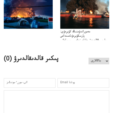
كەزدەسۋىشيەلەنىستىباسەڭدەتەمە؟
مەموراندۋمنىڭ كۇيرەۋى:
پارسكۇيرەۋىاعىنداعى
پارسى&الەمدشىعاناعىنداعىسىن ساعاتى
ۋىل&الەمدىكءتارتىپتىڭسىنساعاتىسوعىپتۇر
پىكىر قالدىقالدىرۋ (
0
)