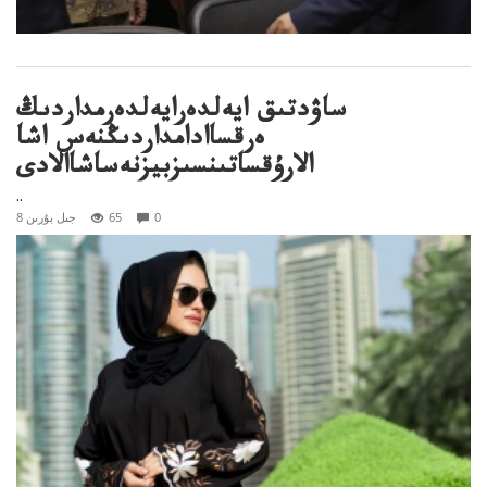
ساۋدتىق ايەلدەرايەلدەرمداردىڭ
ەرقساادامداردىڭنەس اشا
الارۇقساتىنسىزبيزنەساشاالادى
..
0
65
8 جىل بۇرىن