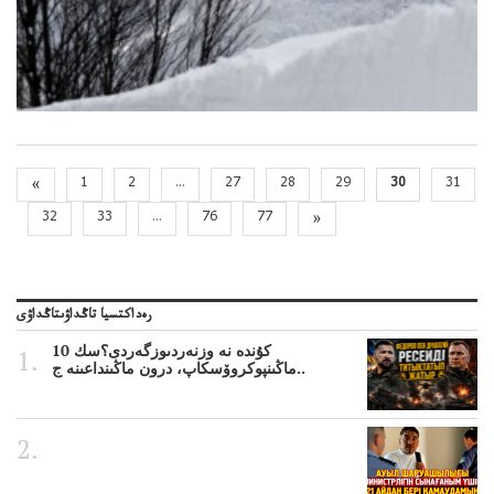
«
1
2
...
27
28
29
30
31
32
33
...
76
77
»
رەداكتسيا تاڭداۋىتاڭداۋى
10 كۇندە نە وزنەردىوزگەردى؟سك
ماڭىنپوكروۆسكاپ، درون ماڭىنداعىنە ج..