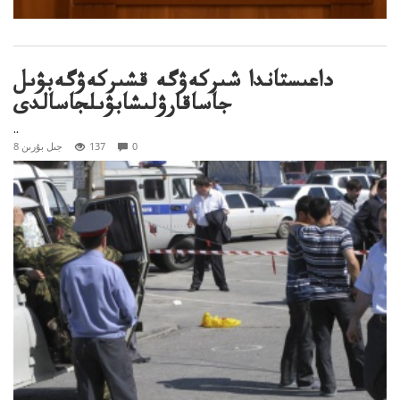
داعىستاندا شىركەۋگە قشىركەۋگەبۋىل
جاساقارۋلىشابۋىلجاسالدى
..
0
137
8 جىل بۇرىن