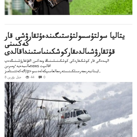
يتاليا سولتۇسسولتۇستىگىندەۇتقارۋشى قار
كەكىىنى
قۇتقارۋشىالدىقاركوشكىنىاستىنداقالدى
الپىدەگى قار كوشكىقارەكى كوشكىنىشىنىڭ ومەكىن القۇتقارۋشىنىڭدەپ
مالىمدەيدءومىرىنnews اقالىپت
اگەكەتتىىتامىز/p>ايىنانبەرىجەرسىلكىنىستەرىجالعاسىپكەلەدىسو..
0
44
8 جىل بۇرىن