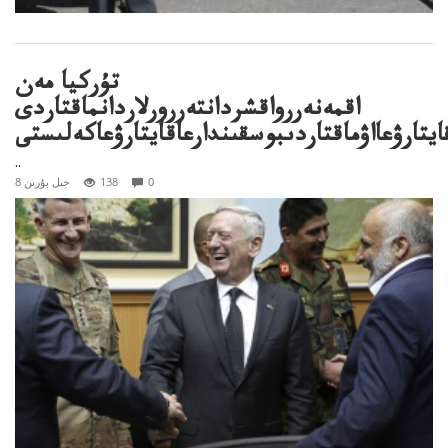
تۇركيا مەن
اقمەنەررواقشردانتەررورلاردانماقتاردى
يتارۋعااۋماقتاردىبوسقىندارعاقايتارۋعاكەلىستى
..
0
138
8 جىل بۇرىن