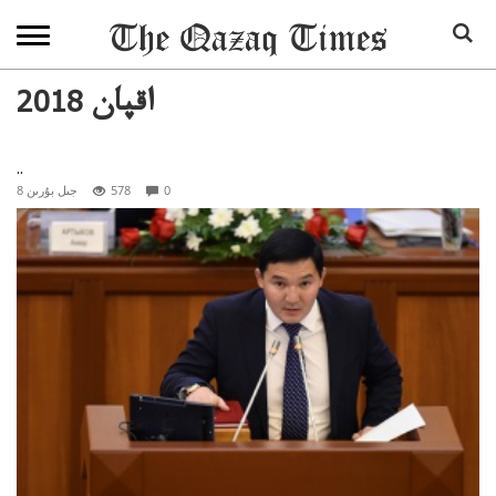
2018 اقپان
..
0
578
8 جىل بۇرىن