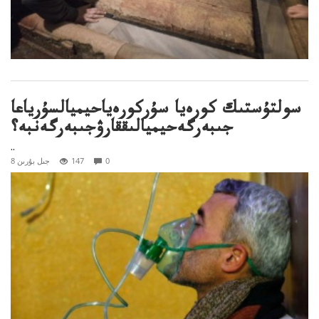
سولتۇستىك كورەيا سۇركورەياحيميالسۇرياعا
جىبەرگەحيميالىققارۋجىبەرگەنبە؟
..
0
147
8 جىل بۇرىن