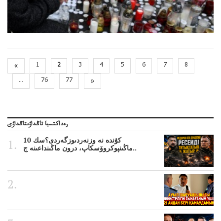
«
1
2
3
4
5
6
7
8
...
76
77
»
رەداكتسيا تاڭداۋىتاڭداۋى
10 كۇندە نە وزنەردىوزگەردى؟سك
ماڭىنپوكروۆسكاپ، درون ماڭىنداعىنە ج..