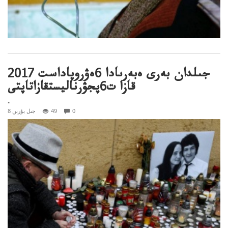
2017 جىلدان بەرى ەبەرىادا 6ەۋروپاداست
قازا ت6پجۋرناليستقازاتاپتى
..
0
49
8 جىل بۇرىن