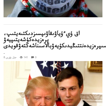
اق ۇيءۇياۋىقاۋىپسىزدىكتىەيتىپ،
پرەزيدەكۇشەيتىپيەۋ
سىپرەزيدەنتتىڭيدىكۇيەۋبالاسىناشەكتەۋقويدى
..
0
141
8 جىل بۇرىن