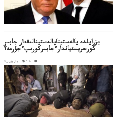
يزرايلدە پالەستيناپالەستينالىقدار جابىر
كورحريستياندارءجابىركورىپءجۇرمە؟
..
0
106
8 جىل بۇرىن