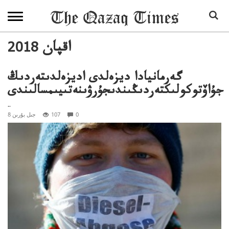
2018 اقپان
گەرمانيادا ديزەلدى اديزەلدىتەردىڭ
جۇاۆتوكولىكتەردىڭىندىجۇرۋىنەتىيىمسالىندى
..
0
107
8 جىل بۇرىن