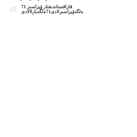
قازاقستاندىقتار ۆيزاسىز 71
ەلگەۆيزاسىزلادى71ەلگەباراالادى