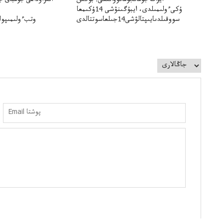
ايزات جۇمانجۇمانوۆانىڭى: بۇگىن
اتىراۋداعى جۇمباق ج
ۇكىءولىمىلدى، ايبۇگىنۋشى 14ۇكىمعا
سووقىلدىايىپتالۋشى14جىلعاسوتتالدى
وتبءولىمىپول
قوعاارتىلعانياسىوتباسىپوليتسياتەرگە