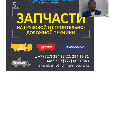
سۋبسيديالار زاڭدى تولەنزاڭدىە؟
سوتتولەنگەناپتار ايىبە؟ۋ
تسوتتاعىا..