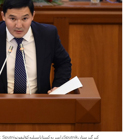
قىرعىزستان جوعارى كەڭجوعارى دەپۋتاكەڭەسىنىڭەك اسىلبەكدەپۋتاتىو: SputniدامىربەكستاناسىلبەكۇلىفوتوSputnikكىرگىزستان