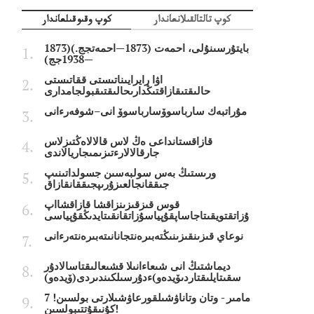
كوپ تالتالقىلانعاندار
كوپ وقىوقىلعاندار
بايتۇرسىنۇلى، احمەت (1873—احمەتجج.)(1873
—1938جج)
اۋا رايرايىناتىستى ققاتىستى
حالىقتىقازاقتىڭدارىحالىقتىقبولجامدارى
مۇراتبەك سارباسوۆسارباسوۆ انى–شوفەرءانى
قازاقستانداعى ەڭ لاس قالالاەڭتىزلاس
جارقالالارءتىزىمىجاريالاندى
ورىستىڭ بەس سولبەسىن جسولداتىنىپ
جىققانجالعىزۇرىپجىققانقازاق
قوس قىزقىزىنزاقشا قازاقشااپ
ۇزاتقتويقىتاجاساپقۇپياسۇزاتقانقىتايدىڭقۇپياسى
نوعاي قىزىنقىزىنىڭتەبىرەنتجانانىتەبىرەنتەرءانى
ديماشتىڭ انى شىعاءانىلا قشىعالىقتاسالادۇر
سقىتايلىقتاردىۆيدەو)ءدۇرسىلكىندىردى(ۆيدەو)
7 مامىر - وتان وتاناۋشىلقورعاۋشىلارتى بولسىن!
كۇنىقۇتتىبولسىن!