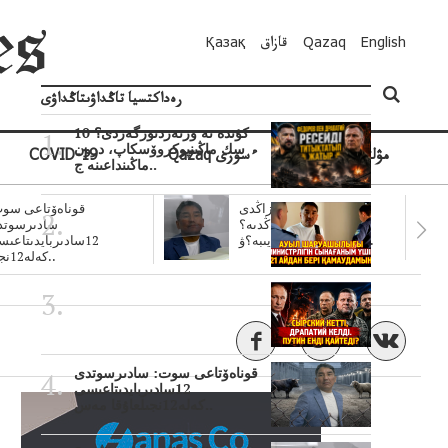
English
Qazaq
قازاق
Қазақ
رەداكتسيا تاڭداۋىتاڭداۋى
10 كۇندە نە وزنەردىوزگەردى؟
سك ماڭىنپوكروۆسكاپ، درون
مۋلتيمەديا
Qazaq ءسوزى
COVID-19
ماڭىنداعىنە ج..
سۋبسيديالار زاڭدى
قوناەۆتاعى سوت
تولەنزاڭدىە؟
سادىرسوتد
سوتتولەنگەناپتار ايىبە؟ۋ..
12سادىربايدىتاعى
كەلە12نجى..
قوناەۆتاعى سوت: سادىرسوتدى
12سادىربايدىتاعىسى
كەلە12نجىلعاۇقا مەس..