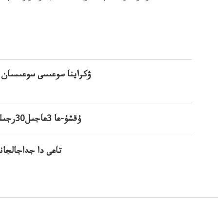
ۋكراينا سوعىسى سوعىسىان 
ۇقشۇ-عا 3عاجىل30رجىلي جەڭرەسەياستاعاجەڭىلەكەن سامباستاعانداوتكەنسامميت
تاعى دا جداجالجان