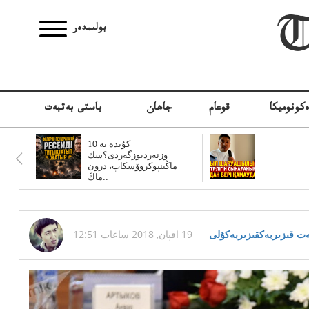
بولىمدەر
كونوميكا
قوعام
جاھان
باستى بەتبەت
10 كۇندە نە
وزنەردىوزگەردى؟سك
ماڭىنپوكروۆسكاپ، درون
ماڭ..
ت قىزىربەكقىزىربەكۇلى
19 اقپان, 2018 ساعات 12:51