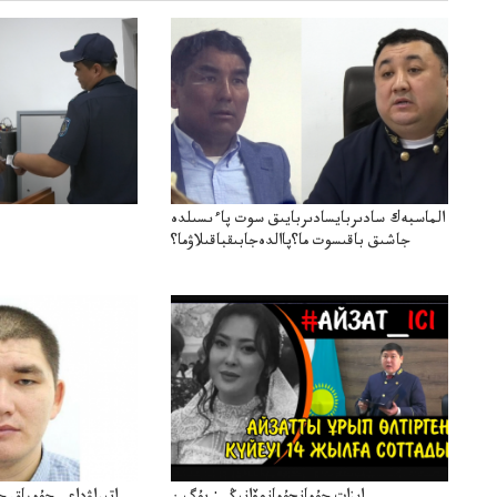
الماسبەك سادىربايسادىربايىق سوت پاءىسىلدە
جاشىق باقىسوت ما؟پاالدەجابىقباقىلاۋما؟