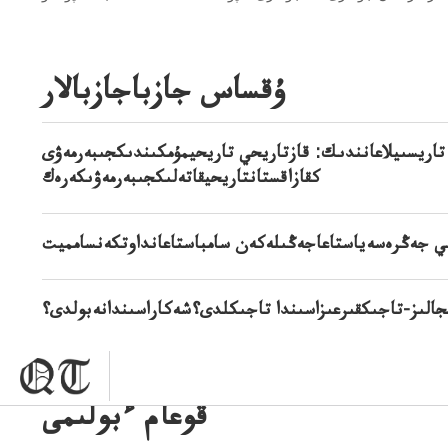
ۇقساس جازباجازبالار
تاريسىيلاعانندىك: قازتاريحي تاريحيمۇمكىندىكجىبەرمەۋى
كقازاقستانتاريحيقاتەلىكجىبەرمەۋىكەرەك
جالىز-تاجىكقىرعىزاسىندا تاجىكلدى؟شەكاراسىندانەبولدى؟
قوعام ءبولىمى