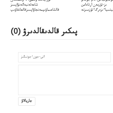
وعجۇمباقن ادام جوعالۋ
نۇرايدىڭ ولىمى: ەءولىمىگەن
ىز-تۇزمەن ارتادامن
شاعەلەنبەگەنۋاپسىز
يتسياءىزەرگءتۇزسىزنە
قالشاعىماۋىپمەنجاۋاپسىزقالعانقاۋىپ
ۋىجانەقوعامرەاكتسياسى
پىكىر قالدىقالدىرۋ (
0
)
جاريالاۋ