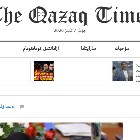
جۇما, 7 تامىز 2026
سۇحبات
ساراپتاما
ازاماتتىق قوعامقوعام
ە
:
ى
سى
ەسداۋلە