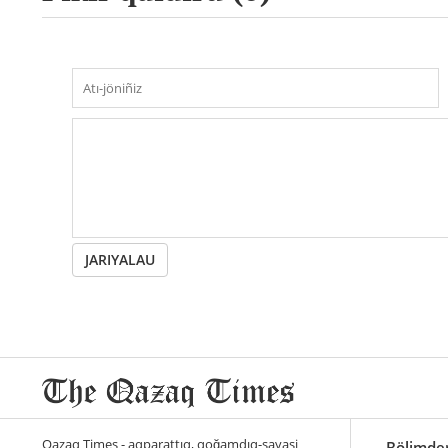
JARIYALAU
Qazaq Times - aqparattıq, qoğamdıq-sayasi
Bölimde