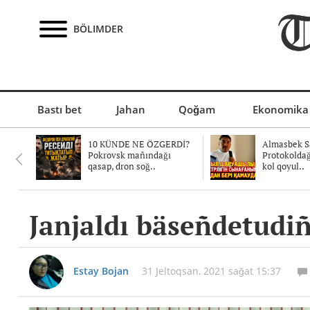
BÖLIMDER
Bastı bet
Jahan
Qoğam
Ekonomika
10 KÜNDE NE ÖZGERDİ?
Almasbek Sa
Pokrovsk mañındağı
Protokolda
qasap, dron soğ..
kol qoyul..
Janjaldı bäseñdetudiñ
Estay Bojan
31 Jeltoqsan, 2021 sağat 15:37