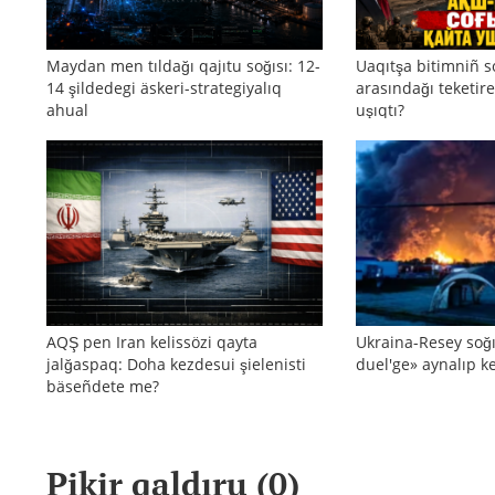
Maydan men tıldağı qajıtu soğısı: 12-
Uaqıtşa bitimniñ s
14 şildedegi äskeri-strategiyalıq
arasındağı teketire
ahual
uşıqtı?
AQŞ pen Iran kelissözi qayta
Ukraina-Resey soğı
jalğaspaq: Doha kezdesui şielenisti
duel'ge» aynalıp ke
bäseñdete me?
Pikir qaldıru (
0
)