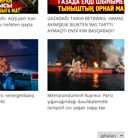
oñı: AQŞ pen Iran
GAZADAĞI TARIHI BETBWRIS: HAMAS
s nelikten qayta
ÄKİMŞİLİK BILİKTEN BAS TARTTI.
AYMAQTI ENDİ KİM BASQARADI?
sı «energetikalıq
Memorandumnıñ küyreui: Parsı
tti
şığanağındağı dauıl&älemdik
tärtiptiñ sın sağatı soğıp twr