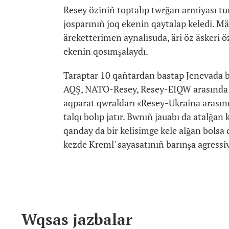
Resey öziniñ toptalıp twrğan armiyası tur
josparınıñ joq ekenin qaytalap keledi. Mä
äreketterimen aynalısuda, äri öz äskeri ö
ekenin qosımşalaydı.
Taraptar 10 qañtardan bastap Jenevada be
AQŞ, NATO-Resey, Resey-EIQW arasında bö
aqparat qwraldarı «Resey-Ukraina arasın
talqı bolıp jatır. Bwnıñ jauabı da atalğan
qanday da bir kelisimge kele alğan bolsa 
kezde Kreml' sayasatınıñ barınşa agressiv
Wqsas jazbalar