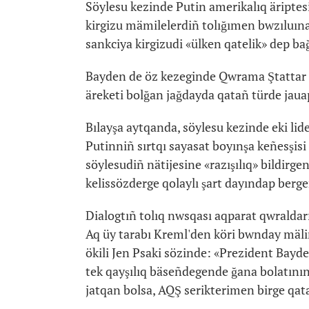
Söylesu kezinde Putin amerikalıq äriptes
kirgizu mämilelerdiñ tolığımen bwzıluına a
sankciya kirgizudi «ülken qatelik» dep ba
Bayden de öz kezeginde Qwrama Ştattar m
äreketi bolğan jağdayda qatañ türde jauap
Bılayşa aytqanda, söylesu kezinde eki lide
Putinniñ sırtqı sayasat boyınşa keñesşis
söylesudiñ nätijesine «razışılıq» bildirge
kelissözderge qolaylı şart dayındap berg
Dialogtıñ tolıq nwsqası aqparat qwralda
Aq üy tarabı Kreml'den köri bwnday mäli
ökili Jen Psaki sözinde: «Prezident Bayde
tek qayşılıq bäseñdegende ğana bolatının 
jatqan bolsa, AQŞ serikterimen birge qatañ