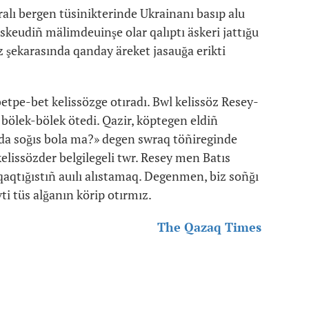
alı bergen tüsinikterinde Ukrainanı basıp alu
skeudiñ mälimdeuinşe olar qalıptı äskeri jattığu
z şekarasında qanday äreket jasauğa erikti
tpe-bet kelissözge otıradı. Bwl kelissöz Resey-
lek-bölek ötedi. Qazir, köptegen eldiñ
da soğıs bola ma?» degen swraq töñireginde
 kelissözder belgilegeli twr. Resey men Batıs
qaqtığıstıñ auılı alıstamaq. Degenmen, biz soñğı
ti tüs alğanın körip otırmız.
The Qazaq Times