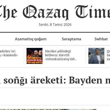
Senbi, 8 Tamız 2026
Azamattıq qoğam
Saraptama
Swhbat
dırbay isi:
Maydan şebindegi
Qo
ğı «kümändi»
betbwrıs: Kievtiñ
Sa
«tehnokratiyalıq töñ..
so
 soñğı äreketi: Bayden 