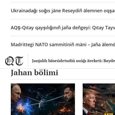
Ukrainadağı soğıs jäne Reseydiñ älemnen oqşau
AQŞ-Qıtay qayşılığınıñ jaña deñgeyi: Qıtay Tay
Madrittegi NATO sammitiniñ mäni – Jaña älemdi
Janjaldı bäseñdetudiñ soñğı äreketi: Bayd
Jahan bölimi