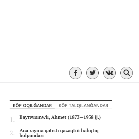
KÖP OQILĞANDAR
KÖP TALQILANĞANDAR
Baytwrsınwlı, Ahmet (1873—1938 jj.)
Aua rayına qatıstı qazaqtıñ halıqtıq
boljamdarı