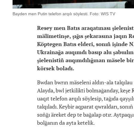
Bayden men Putin telefon arqılı söylesti. Foto: WIS TV
Resey men Batıs araqatınası şielenist
mälimetinşe, şığıs şekarasına jaqın R
Köptegen Batıs elderi, sonıñ işinde
Ukrainağa auqımdı basıp alu şabuılın 
şielenistiñ auqımdılığınan mäsele bi
körsek boladı.
Bwdan bwrın mäseleni aldın-ala talqılau
Alayda, bwl jetkilikti bolmağanday, keşe
uaqıt telefon arqılı söylesip, tağıda qayşı
talqıladı. Keybir aqparat qwraldarı, sonıñ
soñğı äreket dep te bağalap otır. Aytpaqş
bolğanın da ayta ketelik.