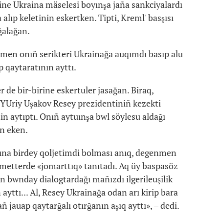
ine Ukraina mäselesi boyınşa jaña sankciyalardı
lıp keletinin eskertken. Tipti, Kreml' basşısı
ğalağan.
en onıñ serikteri Ukrainağa auqımdı basıp alu
 qaytaratının ayttı.
r de bir-birine eskertuler jasağan. Biraq,
i YUriy Uşakov Resey prezidentiniñ kezekti
nin aytıptı. Onıñ aytuınşa bwl söylesu aldağı
en eken.
rına birdey qoljetimdi bolması anıq, degenmen
metterde «jomarttıq» tanıtadı. Aq üy baspasöz
n bwnday dialogtardağı mañızdı ilgerileuşilik
ayttı... Al, Resey Ukrainağa odan arı kirip bara
 jauap qaytarğalı otırğanın aşıq ayttı», – dedi.