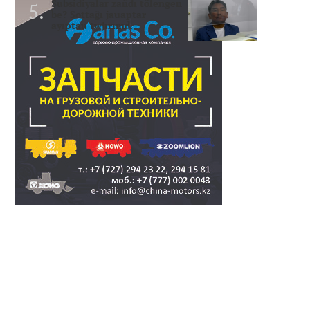
Subsidiyalar zañdı tölengen
be? Sottağı jauaptar
ayıptau twjırımd..