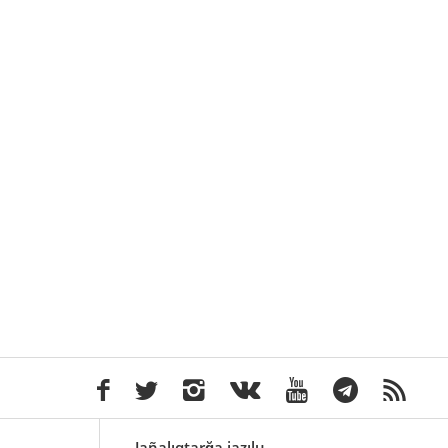
Jañalıqtarğa jazılu