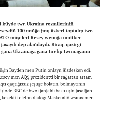
i küyde twr. Ukraina resmileriniñ
eseydiñ 100 mıñğa juıq äskeri toptalıp twr.
 NATO müşeleri Resey wyımğa ümitker
jasaydı dep alañdaydı. Biraq, qazirgi
r ğana Ukrainağa ğana tirelip twrmağanın
 üşin Bayden men Putin onlayn jüzdesken edi.
 Resey men AQŞ prezidentti bir sağattan astam
lıqtı qaqtığıssız şeşuge bolatın, bolmaytının
 işinde BBC de bwnı janjaldı basu üşin jasalğan
ı, kezekti telefon dialogı Mäskeudiñ wsınısımen