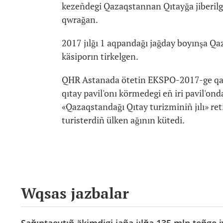
kezeñdegi Qazaqstannan Qıtayğa jiberilg
qwrağan.
2017 jılğı 1 aqpandağı jağday boyınşa Qa
käsiporın tirkelgen.
QHR Astanada ötetin EKSPO-2017-ge qatıs
qıtay pavil'onı körmedegi eñ iri pavil'ond
«Qazaqstandağı Qıtay turizminiñ jılı» re
turisterdiñ ülken ağının kütedi.
Wqsas jazbalar