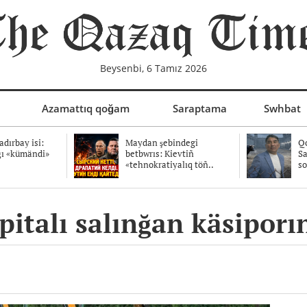
Beysenbi, 6 Tamız 2026
Azamattıq qoğam
Saraptama
Swhbat
dırbay isi:
Maydan şebindegi
Qo
ğı «kümändi»
betbwrıs: Kievtiñ
Sa
«tehnokratiyalıq töñ..
so
italı salınğan käsiporı