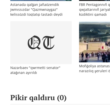
Astanada qalğan jañaözendik
FBR Pentagonnıñ 
jwmıssızdar "Qazmwnaygaz"
qwjattarınıñ jariya
kelissözdi toqtatıp tastadı deydi
küdiktini qamadı
Moñğoliya astanas
Nazarbaev "qwrmetti senator"
narazılıq şeruleri ö
atağınan ayırıldı
Pikir qaldıru (
0
)