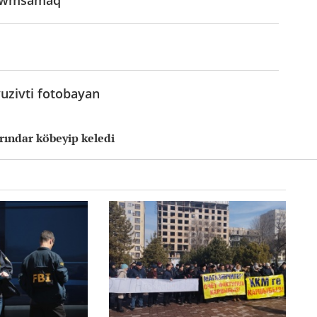
e jwmsamaq
uzivti fotobayan
orındar köbeyip keledi