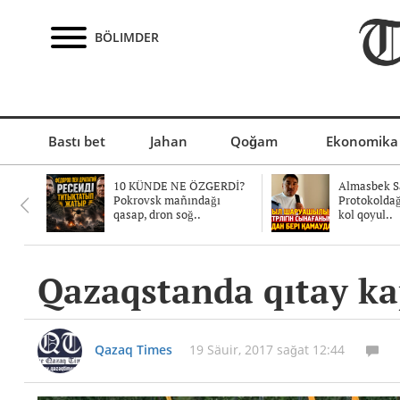
BÖLIMDER
Bastı bet
Jahan
Qoğam
Ekonomika
10 KÜNDE NE ÖZGERDİ?
Almasbek Sa
Pokrovsk mañındağı
Protokolda
qasap, dron soğ..
kol qoyul..
Qazaqstanda qıtay kap
Qazaq Times
19 Säuir, 2017 sağat 12:44