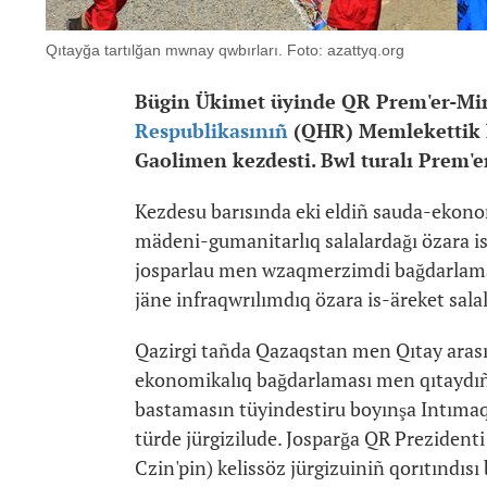
Qıtayğa tartılğan mwnay qwbırları. Foto: azattyq.org
Bügin Ükimet üyinde QR Prem'er-Min
Respublikasınıñ
(QHR) Memlekettik k
Gaolimen kezdesti. Bwl turalı Prem'e
Kezdesu barısında eki eldiñ sauda-ekonomi
mädeni-gumanitarlıq salalardağı özara is-
josparlau men wzaqmerzimdi bağdarlamala
jäne infraqwrılımdıq özara is-äreket salal
Qazirgi tañda Qazaqstan men Qıtay arası
ekonomikalıq bağdarlaması men qıtaydıñ 
bastamasın tüyindestiru boyınşa Intımaqt
türde jürgizilude. Josparğa QR Prezident
Czin'pin) kelissöz jürgizuiniñ qorıtındısı