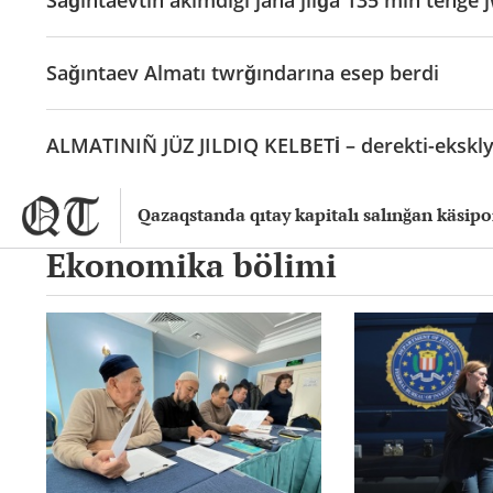
Sağıntaevtıñ äkimdigi jaña jılğa 135 mln teñg
Sağıntaev Almatı twrğındarına esep berdi
ALMATINIÑ JÜZ JILDIQ KELBETİ – derekti-ekskly
Qazaqstanda qıtay kapitalı salınğan käsip
Ekonomika bölimi