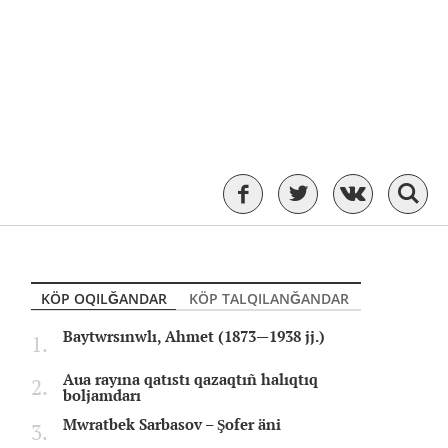
KÖP OQILĞANDAR
KÖP TALQILANĞANDAR
Baytwrsınwlı, Ahmet (1873—1938 jj.)
Aua rayına qatıstı qazaqtıñ halıqtıq
boljamdarı
Mwratbek Sarbasov – Şofer äni