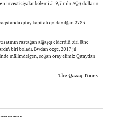
en investiciyalar kölemi 519,7 mln AQŞ dolların
zaqstanda qıtay kapitalı qoldanılğan 2783
atının rastağan alğaşqı elderdiñ biri jäne
ardıñ biri boladı. Bwdan özge, 2017 jıl
tinde mälimdelgen, soğan oray elimiz Qıtaydan
The Qazaq Times