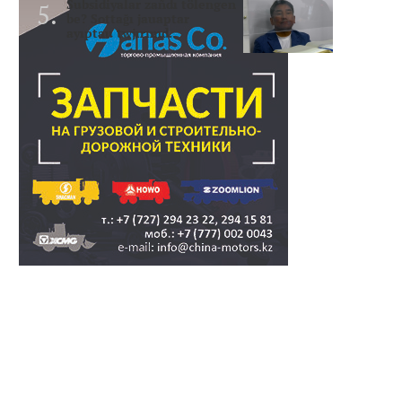
Subsidiyalar zañdı tölengen
be? Sottağı jauaptar
ayıptau twjırımd..