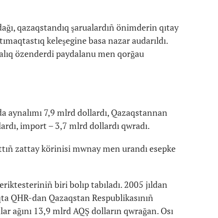
ndağı, qazaqstandıq şarualardıñ önimderin qıtay
ntımaqtastıq keleşegine basa nazar audarıldı.
ralıq özenderdi paydalanu men qorğau
a aynalımı 7,9 mlrd dollardı, Qazaqstannan
ardı, import – 3,7 mlrd dollardı qwradı.
ttıñ zattay körinisi mwnay men urandı esepke
riktesteriniñ biri bolıp tabıladı. 2005 jıldan
lıqta QHR-dan Qazaqstan Respublikasınıñ
lar ağını 13,9 mlrd AQŞ dolların qwrağan. Osı