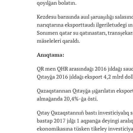
qoyılğan bolatın.
Kezdesu barısında auıl şaruaşılığı salası
narıqtarına eksporttaudı ilgeriletudegi ı
Sonımen qatar su qatınastarı, transşeka
mäseleleri qaraldı.
Anıqtama:
QR men QHR arasındağı 2016 jıldağı saud
Qıtayğa 2016 jıldağı eksport 4,2 mlrd doll
Qazaqstannan Qıtayğa şığarılatın ekspor
almağanda 20,4%-ğa östi.
Qıtay Qazaqstannıñ bastı investiciyalıq se
bastap 2017 jılğı 1 aqpanğa deyingi ara
ekonomikasına tüsken tikeley investiciya