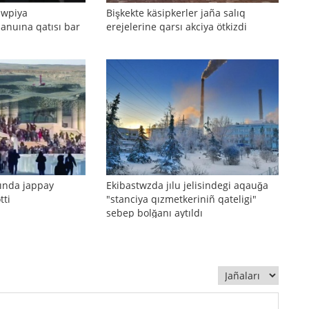
qwpiya
Bişkekte käsipkerler jaña salıq
lanuına qatısı bar
erejelerine qarsı akciya ötkizdi
ında jappay
Ekibastwzda jılu jelisindegi aqauğa
tti
"stanciya qızmetkeriniñ qateligi"
sebep bolğanı aytıldı