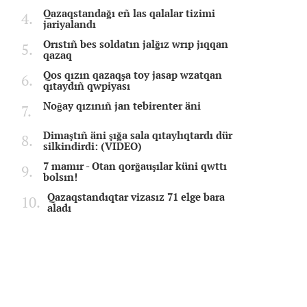
Qazaqstandağı eñ las qalalar tizimi
jariyalandı
Orıstıñ bes soldatın jalğız wrıp jıqqan
qazaq
Qos qızın qazaqşa toy jasap wzatqan
qıtaydıñ qwpiyası
Noğay qızınıñ jan tebirenter äni
Dimaştıñ äni şığa sala qıtaylıqtardı dür
silkindirdi: (VIDEO)
7 mamır - Otan qorğauşılar küni qwttı
bolsın!
Qazaqstandıqtar vizasız 71 elge bara
aladı