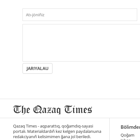
JARIYALAU
Qazaq Times - aqparattıq, qoğamdıq-sayasi
Bölimde
portalı. Materialdardıñ kez kelgen paydalanuına
Qoğam
redakciyanıñ kelisimimen ğana jol beriledi.