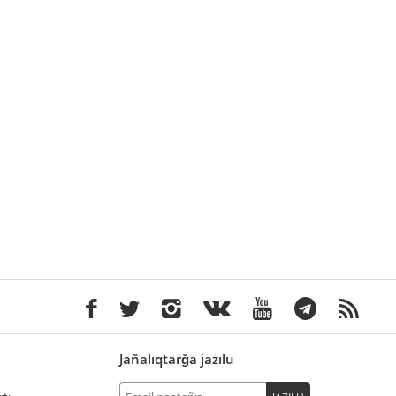
Jañalıqtarğa jazılu