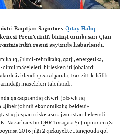
istri Baqıtjan Sağıntaev
Qıtay Halıq
eñesi Prem'eriniñ birinşi orınbasarı Çjan
r-ministrdiñ resmi saytında habarlandı.
kalıq, ğılımi-tehnikalıq, qarjı, energetika,
qimıl mäseleleri, birlesken iri jobalardı
rdı äzirleudi qosa alğanda, tranzittik-kölik
arındağı mäseleleri talqılandı.
nda qazaqstandıq «Nwrlı jol» wlttıq
«Jibek jolınıñ ekonomikalıq beldeui»
astıq josparın iske asıru jwmıstarı belsendi
i N. Nazarbaevtıñ QHR Törağası Şi Jinpiñmen (Si
 boyınşa 2016 jılğı 2 qırküyekte Hançjouda qol