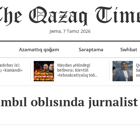
Jwma, 7 Tamız 2026
Azamattıq qoğam
Saraptama
Swhbat
dırbay isi:
Maydan şebindegi
Qo
ğı «kümändi»
betbwrıs: Kievtiñ
Sa
«tehnokratiyalıq töñ..
so
mbıl oblısında jurnalis