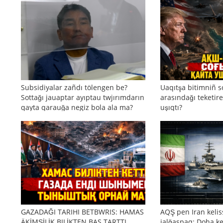
Subsidiyalar zañdı tölengen be?
Uaqıtşa bitimniñ s
Sottağı jauaptar ayıptau twjırımdarın
arasındağı teketire
qayta qarauğa negiz bola ala ma?
uşıqtı?
GAZADAĞI TARIHI BETBWRIS: HAMAS
AQŞ pen Iran kelis
ÄKİMŞİLİK BILİKTEN BAS TARTTI.
jalğaspaq: Doha ke