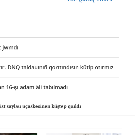
öz jwmdı
atır. DNQ taldauınıñ qorıtındısın kütip otırmız
an 16-şı adam äli tabılmadı
ist saylau uçaskesinen küştep quıldı