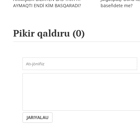
AYMAQTI ENDİ KİM BASQARADI?
bäseñdete me?
Pikir qaldıru (
0
)
JARIYALAU