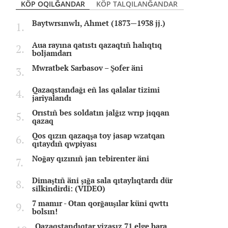
KÖP OQILĞANDAR
KÖP TALQILANĞANDAR
Baytwrsınwlı, Ahmet (1873—1938 jj.)
Aua rayına qatıstı qazaqtıñ halıqtıq
boljamdarı
Mwratbek Sarbasov – Şofer äni
Qazaqstandağı eñ las qalalar tizimi
jariyalandı
Orıstıñ bes soldatın jalğız wrıp jıqqan
qazaq
Qos qızın qazaqşa toy jasap wzatqan
qıtaydıñ qwpiyası
Noğay qızınıñ jan tebirenter äni
Dimaştıñ äni şığa sala qıtaylıqtardı dür
silkindirdi: (VIDEO)
7 mamır - Otan qorğauşılar küni qwttı
bolsın!
Qazaqstandıqtar vizasız 71 elge bara