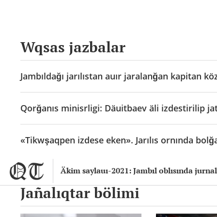
Wqsas jazbalar
Jambıldağı jarılıstan auır jaralanğan kapitan k
Qorğanıs minisrligi: Däuitbaev äli izdestirilip j
«Tikwşaqpen izdese eken». Jarılıs ornında bolğ
Äkim saylauı-2021: Jambıl oblısında jurnal
Jañalıqtar bölimi