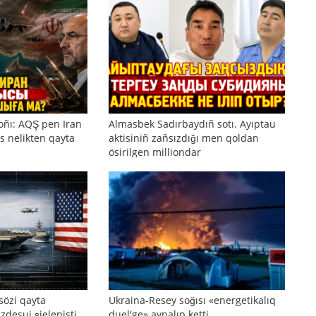
oñı: AQŞ pen Iran
Almasbek Sadırbaydıñ sotı. Ayıptau
s nelikten qayta
aktisiniñ zañsızdığı men qoldan
ösirilgen milliondar
sözi qayta
Ukraina-Resey soğısı «energetikalıq
zdesui şielenisti
duel'ge» aynalıp ketti