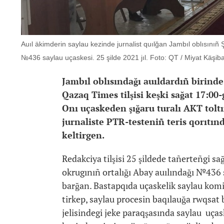
Auıl äkimderin saylau kezinde jurnalist quılğan Jambıl oblısınıñ 
№436 saylau uçaskesi. 25 şilde 2021 jıl. Foto: QT / Miyat Käşib
Jambıl oblısındağı auıldardıñ birind
Qazaq Times tilşisi keşki sağat 17:0
Onı uçaskeden şığaru turalı AKT tol
jurnaliste PTR-testeniñ teris qorıtınd
keltirgen.
Redakciya tilşisi 25 şildede tañerteñgi s
okrugınıñ ortalığı Abay auılındağı №436 
barğan. Bastapqıda uçaskelik saylau komis
tirkep, saylau procesin baqılauğa rwqsat
jelisindegi jeke paraqşasında saylau uç