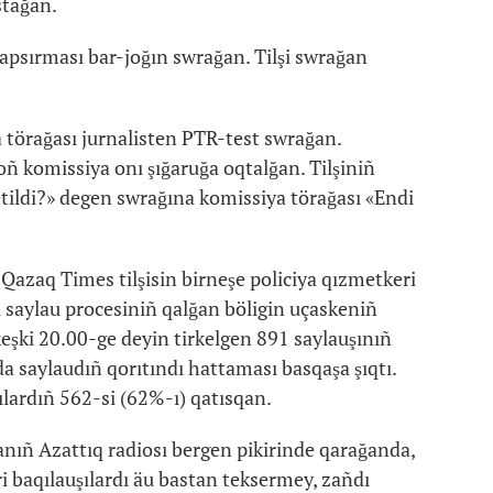
stağan.
apsırması bar-joğın swrağan. Tilşi swrağan
 törağası jurnalisten PTR-test swrağan.
oñ komissiya onı şığaruğa oqtalğan. Tilşiniñ
etildi?» degen swrağına komissiya törağası «Endi
Qazaq Times tilşisin birneşe policiya qızmetkeri
i saylau procesiniñ qalğan böligin uçaskeniñ
 keşki 20.00-ge deyin tirkelgen 891 saylauşınıñ
a saylaudıñ qorıtındı hattaması basqaşa şıqtı.
ılardıñ 562-si (62%-ı) qatısqan.
anıñ Azattıq radiosı bergen pikirinde qarağanda,
i baqılauşılardı äu bastan teksermey, zañdı