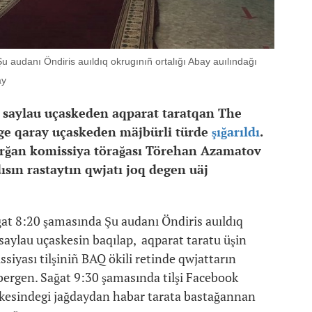
Şu audanı Öndiris auıldıq okrugınıñ ortalığı Abay auılındağı
ay
e saylau uçaskeden aqparat taratqan The
0-ge qaray uçaskeden mäjbürli türde
şığarıldı
.
tırğan komissiya törağası Törehan Azamatov
ısın rastaytın qwjatı joq degen uäj
ağat 8:20 şamasında Şu audanı Öndiris auıldıq
saylau uçaskesin baqılap, aqparat taratu üşin
siyası tilşiniñ BAQ ökili retinde qwjattarın
 bergen. Sağat 9:30 şamasında tilşi Facebook
askesindegi jağdaydan habar tarata bastağannan