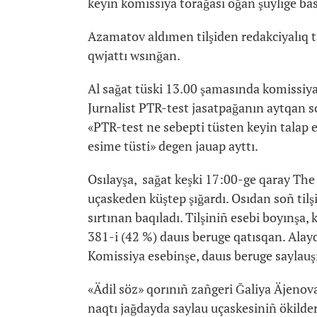
keyin komissiya törağası oğan şüylige ba
Azamatov aldımen tilşiden redakciyalıq t
qwjattı wsınğan.
Al sağat tüski 13.00 şamasında komissiya
Jurnalist PTR-test jasatpağanın aytqan s
«PTR-test ne sebepti tüsten keyin talap 
esime tüsti» degen jauap ayttı.
Osılayşa, sağat keşki 17:00-ge qaray The 
uçaskeden küştep şığardı. Osıdan soñ tilş
sırtınan baqıladı. Tilşiniñ esebi boyınşa,
381-i (42 %) dauıs beruge qatısqan. Alayd
Komissiya esebinşe, dauıs beruge saylauş
«Ädil söz» qorınıñ zañgeri Ğaliya Äjenov
naqtı jağdayda saylau uçaskesiniñ ökilder