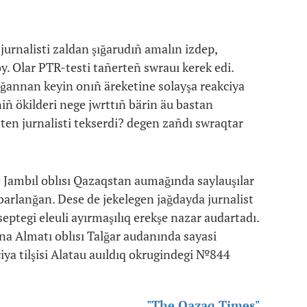
 jurnalisti zaldan şığarudıñ amalın izdep,
oy. Olar PTR-testi tañerteñ swrauı kerek edi.
ağannan keyin onıñ äreketine solayşa reakciya
niñ ökilderi nege jwrttıñ bärin äu bastan
en jurnalisti tekserdi? degen zañdı swraqtar
 Jambıl oblısı Qazaqstan aumağında saylauşılar
barlanğan. Dese de jekelegen jağdayda jurnalist
eptegi eleuli ayırmaşılıq erekşe nazar audartadı.
na Almatı oblısı Talğar audanında sayasi
ya tilşisi Alatau auıldıq okrugindegi №844
"The Qazaq Times"