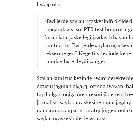
bwzıp otır.
«Bwl jerde saylau uçaskesiniñ ökilderi
tapqandağısı sol PTR test bolıp otır ğ
Jurnalist uçaskedegi jağdaydı bayand
tanıtıp otır. Bwl jerde saylau uçaskesi
teksermegen? Nege tüs kezinde kenett
tuındaydı», – deydi zañger.
Saylau küni tüs kezinde resmi derekterde
qatısuı jağınan alğaşqı orında twrğanı ha
tap bolğan oqiğa men resmi jäne realdı es
Jurnalisti saylau uçaskesinen quu jağdayı
nauqannan aqparat taratıp jürgen redakci
saylau uçaskesinde de wşırastı.