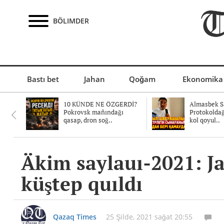
BÖLIMDER
Bastı bet
Jahan
Qoğam
Ekonomika
10 KÜNDE NE ÖZGERDİ?
Almasbek Sa
Pokrovsk mañındağı
Protokolda
qasap, dron soğ..
kol qoyul..
Äkim saylauı-2021: Ja
küştep quıldı
Qazaq Times
25 Şilde, 2021 sağat 20:55