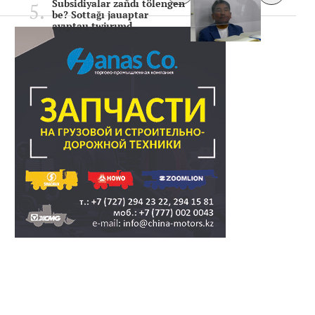
Subsidiyalar zañdı tölengen
be? Sottağı jauaptar
ayıptau twjırımd..