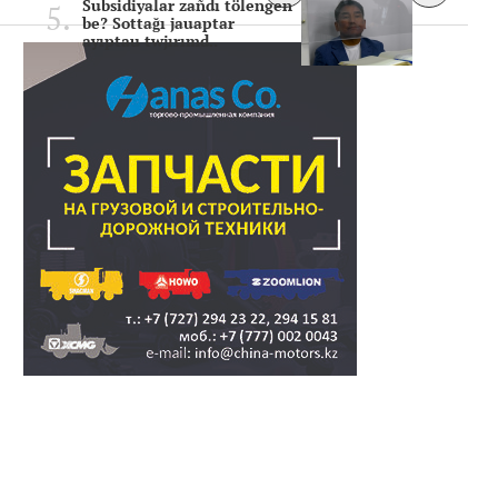
Subsidiyalar zañdı tölengen
be? Sottağı jauaptar
ayıptau twjırımd..