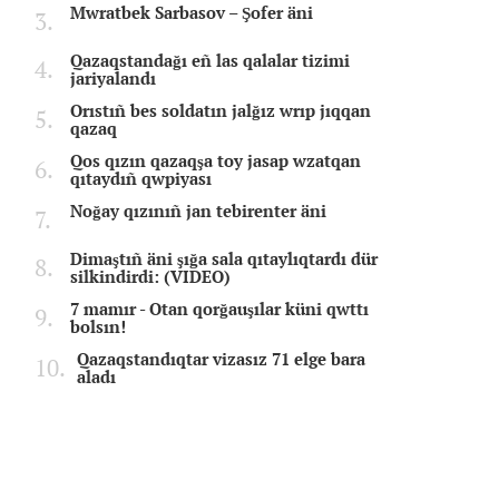
Mwratbek Sarbasov – Şofer äni
Qazaqstandağı eñ las qalalar tizimi
jariyalandı
Orıstıñ bes soldatın jalğız wrıp jıqqan
qazaq
Qos qızın qazaqşa toy jasap wzatqan
qıtaydıñ qwpiyası
Noğay qızınıñ jan tebirenter äni
Dimaştıñ äni şığa sala qıtaylıqtardı dür
silkindirdi: (VIDEO)
7 mamır - Otan qorğauşılar küni qwttı
bolsın!
Qazaqstandıqtar vizasız 71 elge bara
aladı