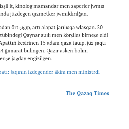
iisşil it, kinolog mamandar men saperler jwmıs
atında jüzdegen qızmetker jwmıldırılğan.
an ört şığıp, artı alapat jarılısqa wlasqan. 20
tübindegi Qaynar auılı men körşiles birneşe eldi
pattıñ kesirinen 15 adam qaza tauıp, jüz şaqtı
24 ğimarat bülingen. Qazir äskeri bölim
nşe jağday engizilgen.
atı: Jaqının izdegender äkim men ministrdi
The Qazaq Times