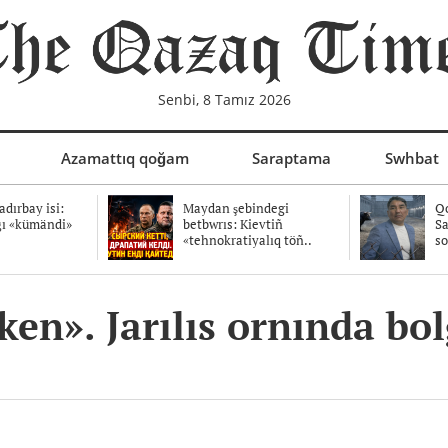
Senbi, 8 Tamız 2026
Azamattıq qoğam
Saraptama
Swhbat
dırbay isi:
Maydan şebindegi
Qo
ğı «kümändi»
betbwrıs: Kievtiñ
Sa
«tehnokratiyalıq töñ..
so
en». Jarılıs ornında bol