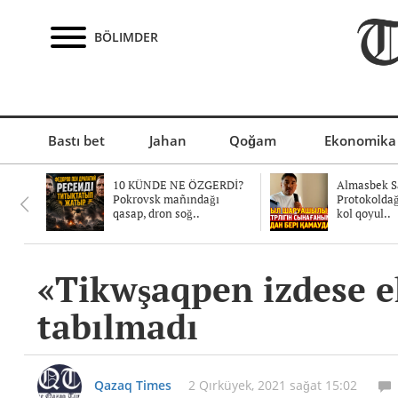
BÖLIMDER
Bastı bet
Jahan
Qoğam
Ekonomika
10 KÜNDE NE ÖZGERDİ?
Almasbek Sa
Pokrovsk mañındağı
Protokolda
qasap, dron soğ..
kol qoyul..
«Tikwşaqpen izdese ek
tabılmadı
Qazaq Times
2 Qırküyek, 2021 sağat 15:02