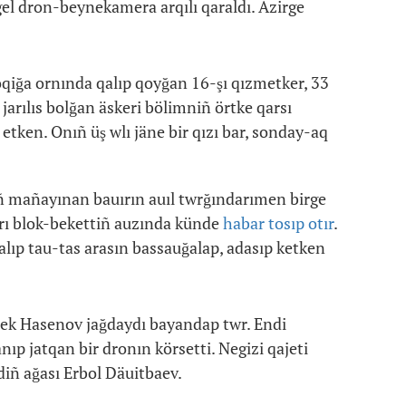
gel dron-beynekamera arqılı qaraldı. Äzirge
oqiğa ornında qalıp qoyğan 16-şı qızmetker, 33
 jarılıs bolğan äskeri bölimniñ örtke qarsı
etken. Onıñ üş wlı jäne bir qızı bar, sonday-aq
ñ mañayınan bauırın auıl twrğındarımen birge
arı blok-bekettiñ auzında künde
habar tosıp otır
.
 alıp tau-tas arasın bassauğalap, adasıp ketken
abek Hasenov jağdaydı bayandap twr. Endi
anıp jatqan bir dronın körsetti. Negizi qajeti
diñ ağası Erbol Däuitbaev.