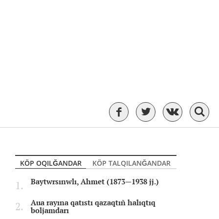
KÖP OQILĞANDAR
KÖP TALQILANĞANDAR
Baytwrsınwlı, Ahmet (1873—1938 jj.)
Aua rayına qatıstı qazaqtıñ halıqtıq
boljamdarı