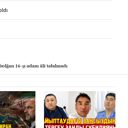
oldı
bolğan 16-şı adam äli tabılmadı