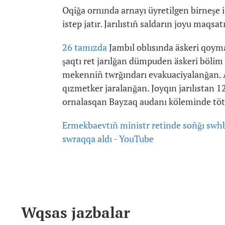
Oqiğa ornında arnayı üyretilgen birneşe 
istep jatır. Jarılıstıñ saldarın joyu maqs
26 tamızda
Jambıl oblısında äskeri qoymad
şaqtı ret jarılğan dümpuden äskeri bölim 
mekenniñ twrğındarı evakuaciyalanğan. A
qızmetker jaralanğan. Joyqın jarılıstan 1
ornalasqan Bayzaq audanı köleminde töte
Ermekbaevtıñ ministr retinde soñğı swhb
swraqqa aldı - YouTube
Wqsas jazbalar