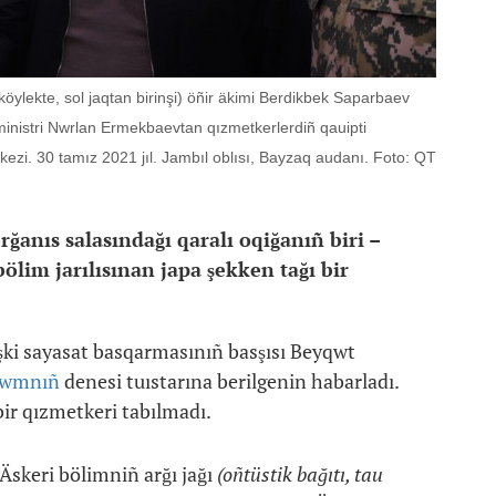
öylekte, sol jaqtan birinşi) öñir äkimi Berdikbek Saparbaev
ministri Nwrlan Ermekbaevtan qızmetkerlerdiñ qauipti
zi. 30 tamız 2021 jıl. Jambıl oblısı, Bayzaq audanı. Foto: QT
anıs salasındağı qaralı oqiğanıñ biri –
ölim jarılısınan japa şekken tağı bir
İşki sayasat basqarmasınıñ basşısı Beyqwt
qwmnıñ
denesi tuıstarına berilgenin habarladı.
bir qızmetkeri tabılmadı.
Äskeri bölimniñ arğı jağı
(oñtüstik bağıtı, tau