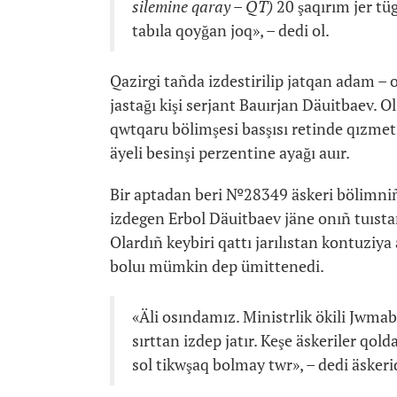
silemine qaray – QT)
20 şaqırım jer tü
tabıla qoyğan joq», – dedi ol.
Qazirgi tañda izdestirilip jatqan adam – 
jastağı kişi serjant Bauırjan Däuitbaev. Ol
qwtqaru bölimşesi basşısı retinde qızmet 
äyeli besinşi perzentine ayağı auır.
Bir aptadan beri №28349 äskeri bölimni
izdegen Erbol Däuitbaev jäne onıñ tuıst
Olardıñ keybiri qattı jarılıstan kontuziya
boluı mümkin dep ümittenedi.
«Äli osındamız. Ministrlik ökili Jwm
sırttan izdep jatır. Keşe äskeriler qold
sol tikwşaq bolmay twr», – dedi äskeri