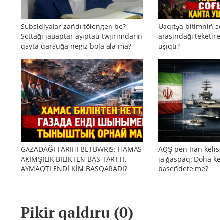
Subsidiyalar zañdı tölengen be?
Uaqıtşa bitimniñ s
Sottağı jauaptar ayıptau twjırımdarın
arasındağı teketire
qayta qarauğa negiz bola ala ma?
uşıqtı?
GAZADAĞI TARIHI BETBWRIS: HAMAS
AQŞ pen Iran kelis
ÄKİMŞİLİK BILİKTEN BAS TARTTI.
jalğaspaq: Doha ke
AYMAQTI ENDİ KİM BASQARADI?
bäseñdete me?
Pikir qaldıru (
0
)