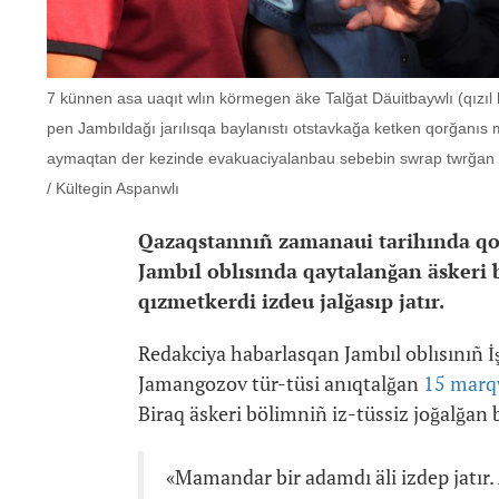
7 künnen asa uaqıt wlın körmegen äke Talğat Däuitbaywlı (qızıl k
pen Jambıldağı jarılısqa baylanıstı otstavkağa ketken qorğanıs 
aymaqtan der kezinde evakuaciyalanbau sebebin swrap twrğan ke
/ Kültegin Aspanwlı
Qazaqstannıñ zamanaui tarihında qorğ
Jambıl oblısında qaytalanğan äskeri b
qızmetkerdi izdeu jalğasıp jatır.
Redakciya habarlasqan Jambıl oblısınıñ 
Jamangozov tür-tüsi anıqtalğan
15 mar
Biraq äskeri bölimniñ iz-tüssiz joğalğan 
«Mamandar bir adamdı äli izdep jatır. 