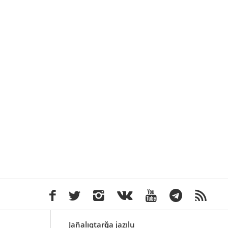
Jañalıqtarğa jazılu