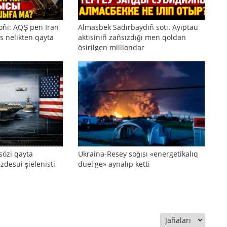
oñı: AQŞ pen Iran
Almasbek Sadırbaydıñ sotı. Ayıptau
s nelikten qayta
aktisiniñ zañsızdığı men qoldan
ösirilgen milliondar
sözi qayta
Ukraina-Resey soğısı «energetikalıq
zdesui şielenisti
duel'ge» aynalıp ketti