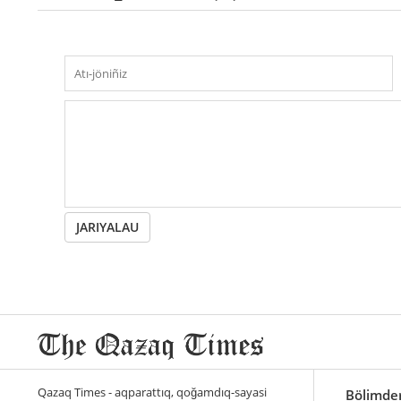
JARIYALAU
Qazaq Times - aqparattıq, qoğamdıq-sayasi
Bölimde