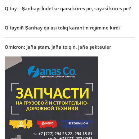
Qıtay – Şanhay: İndetke qarsı küres pe, sayasi küres pe?
Qıtaydıñ Şanhay qalası tolıq karantin rejimine kirdi
Omicron: Jaña ştam, jaña tolqın, jaña şekteuler