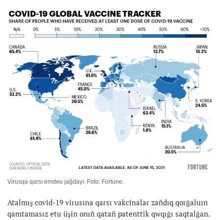
Virusqa qarsı emdeu jağdayı. Foto: Fortune.
Atalmış covid-19 virusına qarsı vakcinalar zañdıq qorğaluın
qamtamasız etu üşin onıñ qatañ patenttik qwqığı saqtalğan.