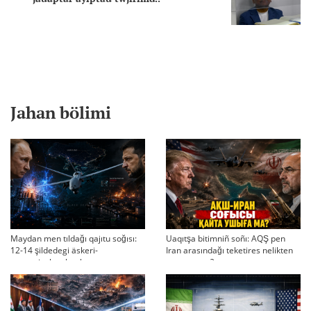
Jahan bölimi
Maydan men tıldağı qajıtu soğısı:
Uaqıtşa bitimniñ soñı: AQŞ pen
12-14 şildedegi äskeri-
Iran arasındağı teketires nelikten
strategiyalıq ahual
qayta uşıqtı?