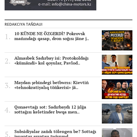
REDAKCIYA TAÑDAUI
10 KÜNDE NE ÖZGERDİ? Pokrovsk
mañındağı qasap, dron soğısı jäne j..
Almasbek Sadırbay isi: Protokoldağı
«kümändi» kol qoyular, Pavlod..
Maydan şebindegi betbwrıs: Kievtiñ
«tehnokratiyalıq töñkerisi» jä..
Qonaevtağı sot: Sadırbaydı 12 jılğa
sottağısı keletinder bwqa men..
Subsidiyalar zañdı tölengen be? Sottağı
jauaptar ayıptau twjırımd..