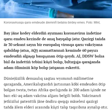
Koronavirusqa qarsı emdeude älemniñ betalısı birdey emes. Foto: MInt,
Bay jäne kedey elderdiñ ayırması koronavirus indetine
qarsı emdeu kezinde de anıq bayqalıp jatır. Qazirgi tañda
är 30 sekunt sayın bir europalıq virusqa qarsı vakciyana
qabıldap jatsa, AQŞ azamattarınıñ keminde 60 payızı
emdeudiñ alğaşqı basqışınan ötip qoydı. Al, DDSW bolsa
biıl da indettiñ tebini küşti bolıp, bıltırğığa qarağanda
adam öliminiñ köp bolıp jatqanın eskertti.
Düniejüzilik densaulıq saqtau wyımınıñ mälimetine
qarağanda, Amerikalıqtardıñ jartısınan köbi emdeuden ötip
bolğan twsta, twtas Afrika qwrlığında är 200 adam işinde ne
barı eki-aq adam vakcina alğanı belgili boldı. Vakcinanıñ
jetkizilui patenttik jäne öndiru qwqığı mäselesi qazirgi
tañda älem elderi arasında küşti talqı taqırıbına aynalıp otır.