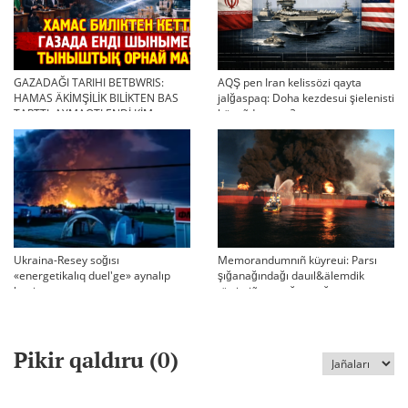
GAZADAĞI TARIHI BETBWRIS:
AQŞ pen Iran kelissözi qayta
HAMAS ÄKİMŞİLİK BILİKTEN BAS
jalğaspaq: Doha kezdesui şielenisti
TARTTI. AYMAQTI ENDİ KİM
bäseñdete me?
BASQARADI?
Ukraina-Resey soğısı
Memorandumnıñ küyreui: Parsı
«energetikalıq duel'ge» aynalıp
şığanağındağı dauıl&älemdik
ketti
tärtiptiñ sın sağatı soğıp twr
Pikir qaldıru (
0
)