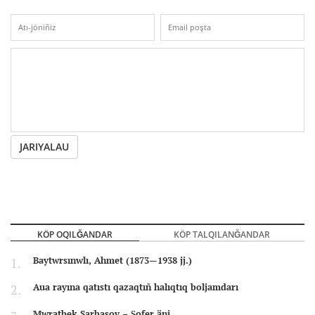
JARIYALAU
KÖP OQILĞANDAR
KÖP TALQILANĞANDAR
Baytwrsınwlı, Ahmet (1873—1938 jj.)
Aua rayına qatıstı qazaqtıñ halıqtıq boljamdarı
Mwratbek Sarbasov – Şofer äni