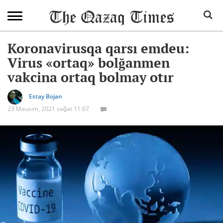
Koronavirusqa qarsı emdeu:
Virus «ortaq» bolğanmen
vakcina ortaq bolmay otır
Estay Bojan
23 Mausım, 2021 sağat 11:07