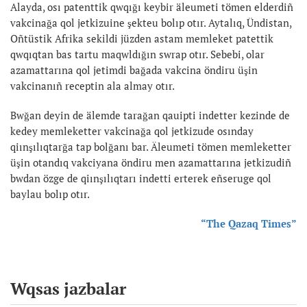
Alayda, osı patenttik qwqığı keybir äleumeti tömen elderdiñ
vakcinağa qol jetkizuine şekteu bolıp otır. Aytalıq, Ündistan,
Oñtüstik Afrika sekildi jüzden astam memleket patettik
qwqıqtan bas tartu maqwldığın swrap otır. Sebebi, olar
azamattarına qol jetimdi bağada vakcina öndiru üşin
vakcinanıñ receptin ala almay otır.
Bwğan deyin de älemde tarağan qauipti indetter kezinde de
kedey memleketter vakcinağa qol jetkizude osınday
qiınşılıqtarğa tap bolğanı bar. Äleumeti tömen memleketter
üşin otandıq vakciyana öndiru men azamattarına jetkizudiñ
bwdan özge de qiınşılıqtarı indetti erterek eñseruge qol
baylau bolıp otır.
“The Qazaq Times”
Wqsas jazbalar