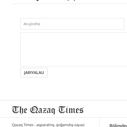
JARIYALAU
Qazaq Times - aqparattıq, qoğamdıq-sayasi
Bölimde