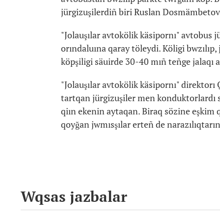
jürgizuşilerdiñ biri Ruslan Dosmämbetov
"Jolauşılar avtokölik käsipornı" avtobus 
orındaluına qaray töleydi. Köligi bwzılıp
köpşiligi säuirde 30-40 mıñ teñge jalaqı a
"Jolauşılar avtokölik käsipornı" direktor
tartqan jürgizuşiler men konduktorlardı s
qiın ekenin aytaqan. Biraq sözine eşkim 
qoyğan jwmısşılar erteñ de narazılıqtarın 
Wqsas jazbalar