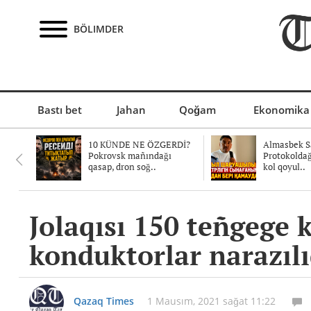
BÖLIMDER
Bastı bet
Jahan
Qoğam
Ekonomika
10 KÜNDE NE ÖZGERDİ?
Almasbek Sa
Pokrovsk mañındağı
Protokolda
qasap, dron soğ..
kol qoyul..
Jolaqısı 150 teñgege 
konduktorlar narazılı
Qazaq Times
1 Mausım, 2021 sağat 11:22