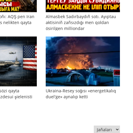
oñı: AQŞ pen Iran
Almasbek Sadırbaydıñ sotı. Ayıptau
s nelikten qayta
aktisiniñ zañsızdığı men qoldan
ösirilgen milliondar
sözi qayta
Ukraina-Resey soğısı «energetikalıq
zdesui şielenisti
duel'ge» aynalıp ketti