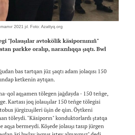
 mamır 2021 jıl. Foto: Azattyq.org
i "Jolauşılar avtokölik käsipornınıñ"
tan parkke oralıp, narazılıqqa şıqtı. Bwl
ğudan bas tartqan jüz şaqtı adam jolaqısı 150
qiındap ketkenin aytqan.
ma-qol aqşamen tölegen jağdayda - 150 teñge,
ge. Kartası joq jolauşılar 150 teñge tölegisi
bus jürgizuşileri üşin de qiın. Öytkeni
nan töleydi. "Käsiporın" konduktorlardı ştatqa
e aqşa bermeydi. Köşede jolauşı tasıp jürgen
Bwdan äri bwlay jwmıs istey almaymız" dedi