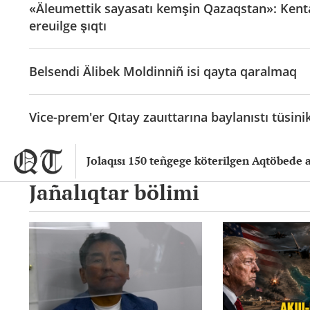
«Äleumettik sayasatı kemşin Qazaqstan»: Kenta
ereuilge şıqtı
Belsendi Älibek Moldinniñ isi qayta qaralmaq
Vice-prem'er Qıtay zauıttarına baylanıstı tüsin
Jolaqısı 150 teñgege köterilgen Aqtöbede a
Jañalıqtar bölimi