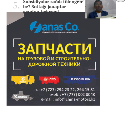
Subsidiyalar zañdı tölengen
be? Sottağı jauaptar
ayıptau twjırımd..