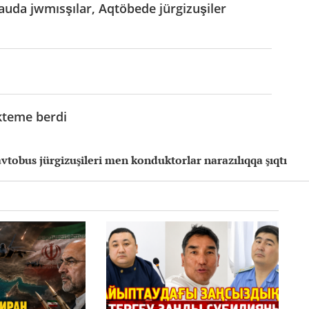
uda jwmısşılar, Aqtöbede jürgizuşiler
ikteme berdi
vtobus jürgizuşileri men konduktorlar narazılıqqa şıqtı