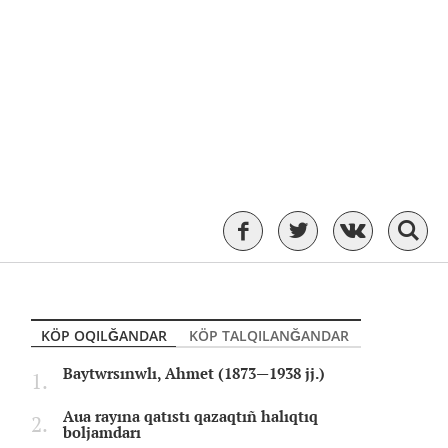
KÖP OQILĞANDAR
KÖP TALQILANĞANDAR
Baytwrsınwlı, Ahmet (1873—1938 jj.)
Aua rayına qatıstı qazaqtıñ halıqtıq
boljamdarı