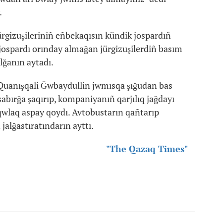
.
jürgizuşileriniñ eñbekaqısın kündik jospardıñ
, jospardı orınday almağan jürgizuşilerdiñ basım
lğanın aytadı.
ı Quanışqali Ğwbaydullin jwmısqa şığudan bas
abırğa şaqırıp, kompaniyanıñ qarjılıq jağdayı
qwlaq aspay qoydı. Avtobustarın qañtarıp
jalğastıratındarın ayttı.
"The Qazaq Times"