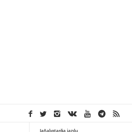
Jañalıqtarğa jazılu