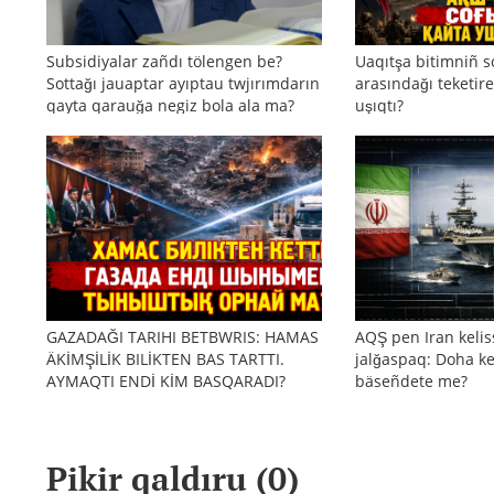
Subsidiyalar zañdı tölengen be?
Uaqıtşa bitimniñ s
Sottağı jauaptar ayıptau twjırımdarın
arasındağı teketire
qayta qarauğa negiz bola ala ma?
uşıqtı?
GAZADAĞI TARIHI BETBWRIS: HAMAS
AQŞ pen Iran kelis
ÄKİMŞİLİK BILİKTEN BAS TARTTI.
jalğaspaq: Doha ke
AYMAQTI ENDİ KİM BASQARADI?
bäseñdete me?
Pikir qaldıru (
0
)