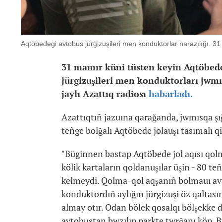
Aqtöbedegi avtobus jürgizuşileri men konduktorlar narazılığı. 31
31 mamır küni tüsten keyin Aqtöbedeg
jürgizuşileri men konduktorları jwmıs
jaylı Azattıq radiosı
habarladı.
Azattıqtıñ jazuına qarağanda, jwmısqa şı
teñge bolğalı Aqtöbede jolauşı tasımalı 
"Büginnen bastap Aqtöbede jol aqısı qol
kölik kartaların qoldanuşılar üşin - 80 teñ
kelmeydi. Qolma-qol aqşanıñ bolmauı avto
konduktordıñ aylığın jürgizuşi öz qaltası
almay otır. Odan bölek qosalqı bölşekke d
avtobustan bwzılıp parkte twrğanı köp. 