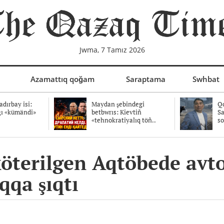
Jwma, 7 Tamız 2026
Azamattıq qoğam
Saraptama
Swhbat
dırbay isi:
Maydan şebindegi
Qo
ğı «kümändi»
betbwrıs: Kievtiñ
Sa
«tehnokratiyalıq töñ..
so
köterilgen Aqtöbede avt
qqa şıqtı