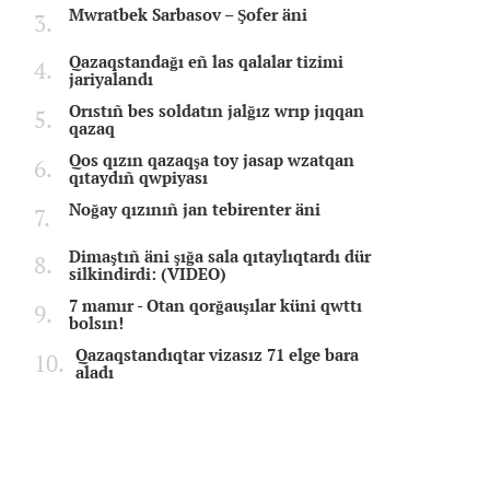
Mwratbek Sarbasov – Şofer äni
Qazaqstandağı eñ las qalalar tizimi
jariyalandı
Orıstıñ bes soldatın jalğız wrıp jıqqan
qazaq
Qos qızın qazaqşa toy jasap wzatqan
qıtaydıñ qwpiyası
Noğay qızınıñ jan tebirenter äni
Dimaştıñ äni şığa sala qıtaylıqtardı dür
silkindirdi: (VIDEO)
7 mamır - Otan qorğauşılar küni qwttı
bolsın!
Qazaqstandıqtar vizasız 71 elge bara
aladı