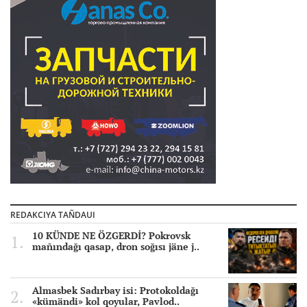
REDAKCIYA TAÑDAUI
10 KÜNDE NE ÖZGERDİ? Pokrovsk
mañındağı qasap, dron soğısı jäne j..
Almasbek Sadırbay isi: Protokoldağı
«kümändi» kol qoyular, Pavlod..