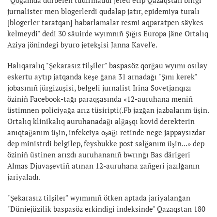
jurnalister men blogerlerdi qudalap jatır, epidemiya turalı
[blogerler taratqan] habarlamalar resmi aqparatpen säykes
kelmeydi" dedi 30 säuirde wyımnıñ Şığıs Europa jäne Ortalıq
Aziya jönindegi byuro jetekşisi Janna Kavel'e.
Halıqaralıq "Şekarasız tilşiler" baspasöz qorğau wyımı osılay
eskertu aytıp jatqanda keşe ğana 31 arnadağı "Şını kerek"
jobasınıñ jürgizuşisi, belgeli jurnalist Irina Sovetjanqızı
öziniñ Facebook-tağı paraqşasında «12-auruhana meniñ
üstimnen policiyağa arız tüsiripti(.Fb jazğan jazbalarım üşin.
Ortalıq klinikalıq auruhanadağı alğaşqı kovid derekterin
anıqtağanım üşin, infekciya oşağı retinde nege jappaysızdar
dep ministrdi belgilep, feysbukke post salğanım üşin...» dep
öziniñ üstinen arızdı auruhananıñ bwrınğı Bas därigeri
Almas Djuvaşevtiñ atınan 12-auruhana zañgeri jazılğanın
jariyaladı.
"Şekarasız tilşiler" wyımınıñ ötken aptada jariyalanğan
"Düniejüzilik baspasöz erkindigi indeksinde" Qazaqstan 180