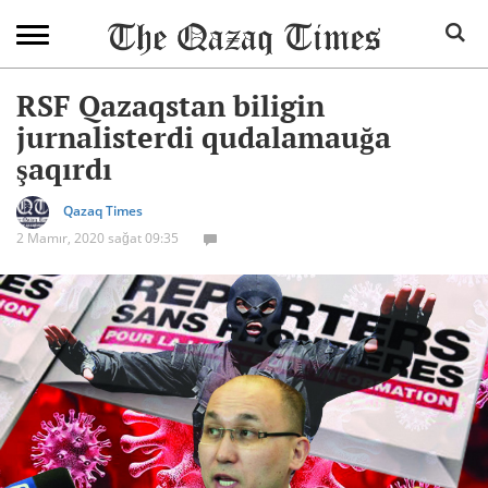
RSF Qazaqstan biligin
jurnalisterdi qudalamauğa
şaqırdı
Qazaq Times
2 Mamır, 2020 sağat 09:35