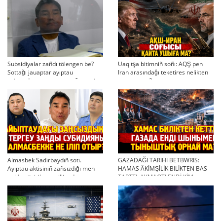
Subsidiyalar zañdı tölengen be?
Uaqıtşa bitimniñ soñı: AQŞ pen
Sottağı jauaptar ayıptau
Iran arasındağı teketires nelikten
twjırımdarın qayta qarauğa negiz
qayta uşıqtı?
bola ala ma?
Almasbek Sadırbaydıñ sotı.
GAZADAĞI TARIHI BETBWRIS:
Ayıptau aktisiniñ zañsızdığı men
HAMAS ÄKİMŞİLİK BILİKTEN BAS
qoldan ösirilgen milliondar
TARTTI. AYMAQTI ENDİ KİM
BASQARADI?