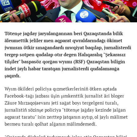
Tötenşe jağday jaryalanğannan beri Qazaqstanda bilik
äleumettik jeliler men aqparat qwraldarındağı ökimet
jwmısın ötkir sınağandardı mwqiyat baqılap, jurnalisterdi
tergep sotpen qudalap otır degen Halıqaralıq "Şekarasız
tilşiler" baspasöz qorğau wyımı (RSF) Qazaqstan biligin
indet jaylı habar taratqan jurnalisterdi qudalamauğa
şaqırdı.
Wyım ökilderi policiya qızmetkerleriniñ ötken aptada
Facebook-tağı jazbası üşin şımkenttik jurnalist äri bloger
Zäure Mırzaqojaevanı jeti sağat boyı tergelgeni turalı,
jurnalistiñ sözinşe policiya "tötenşe jağday kezinde jalğan
aqparat taratu" isin zerttep jatqanın aytıp, ol jaylı mälimet
bermeu turalı qolhat alğanın mälimdemedi.
"Qoğamda dürbeleñ tudırmaudı jeleu etip Qazaqstan biligi