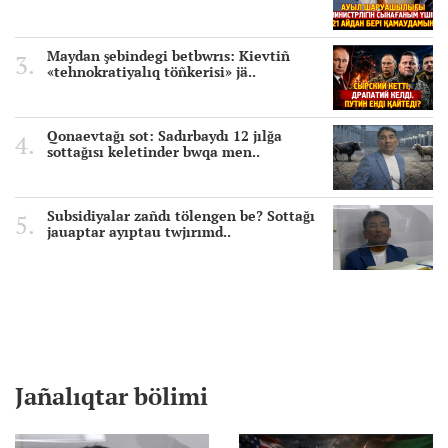
Maydan şebindegi betbwrıs: Kievtiñ
«tehnokratiyalıq töñkerisi» jä..
Qonaevtağı sot: Sadırbaydı 12 jılğa
sottağısı keletinder bwqa men..
Subsidiyalar zañdı tölengen be? Sottağı
jauaptar ayıptau twjırımd..
Jañalıqtar bölimi