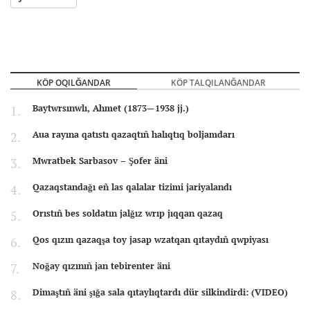
KÖP OQILĞANDAR
KÖP TALQILANĞANDAR
Baytwrsınwlı, Ahmet (1873—1938 jj.)
Aua rayına qatıstı qazaqtıñ halıqtıq boljamdarı
Mwratbek Sarbasov – Şofer äni
Qazaqstandağı eñ las qalalar tizimi jariyalandı
Orıstıñ bes soldatın jalğız wrıp jıqqan qazaq
Qos qızın qazaqşa toy jasap wzatqan qıtaydıñ qwpiyası
Noğay qızınıñ jan tebirenter äni
Dimaştıñ äni şığa sala qıtaylıqtardı dür silkindirdi: (VIDEO)