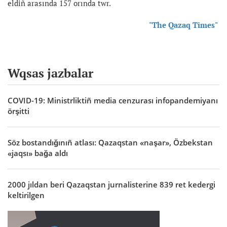
eldiñ arasında 157 orında twr.
"The Qazaq Times"
Wqsas jazbalar
COVID-19: Ministrliktiñ media cenzurası infopandemiyanı
örşitti
Söz bostandığınıñ atlası: Qazaqstan «naşar», Özbekstan
«jaqsı» bağa aldı
2000 jıldan beri Qazaqstan jurnalisterine 839 ret kedergi
keltirilgen