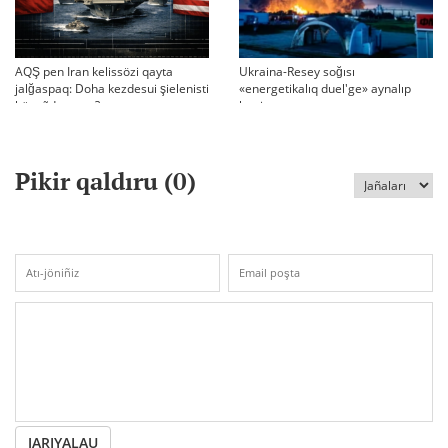
AQŞ pen Iran kelissözi qayta
Ukraina-Resey soğısı
jalğaspaq: Doha kezdesui şielenisti
«energetikalıq duel'ge» aynalıp
bäseñdete me?
ketti
Pikir qaldıru (
0
)
JARIYALAU