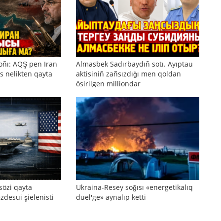
oñı: AQŞ pen Iran
Almasbek Sadırbaydıñ sotı. Ayıptau
s nelikten qayta
aktisiniñ zañsızdığı men qoldan
ösirilgen milliondar
sözi qayta
Ukraina-Resey soğısı «energetikalıq
zdesui şielenisti
duel'ge» aynalıp ketti