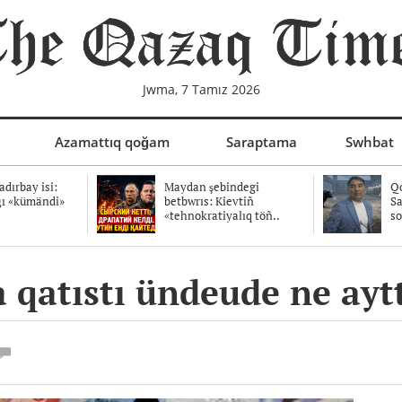
Jwma, 7 Tamız 2026
Azamattıq qoğam
Saraptama
Swhbat
dırbay isi:
Maydan şebindegi
Qo
ğı «kümändi»
betbwrıs: Kievtiñ
Sa
«tehnokratiyalıq töñ..
so
 qatıstı ündeude ne ayt