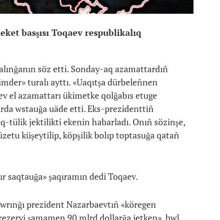
eket basşısı Toqaev respublikalıq
a alınğanın söz etti. Sonday-aq azamattardıñ
imder» turalı ayttı. «Uaqıtşa dürbeleñnen
v el azamattarı ükimetke qolğabıs etuge
arda wstauğa uäde etti. Eks-prezidenttiñ
q-tülik jektilikti ekenin habarladı. Onıñ sözinşe,
üzetu küşeytilip, köpşilik bolıp toptasuğa qatañ
bır saqtauğa» şaqıramın dedi Toqaev.
bwrınğı prezident Nazarbaevtıñ «köregen
q rezervi şamamen 90 mlrd dollarğa jetken», bwl