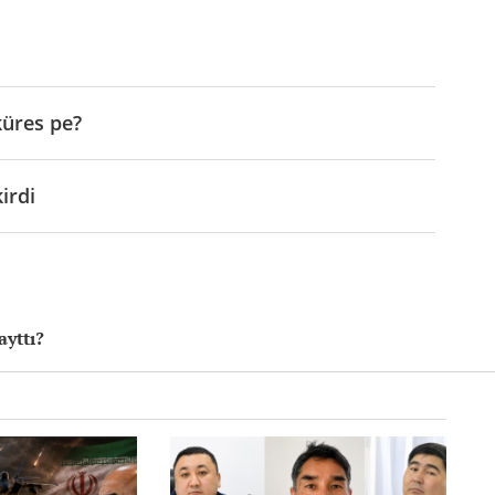
küres pe?
irdi
ayttı?