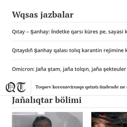
Wqsas jazbalar
Qıtay – Şanhay: İndetke qarsı küres pe, sayasi 
Qıtaydıñ Şanhay qalası tolıq karantin rejimine k
Omicron: Jaña ştam, jaña tolqın, jaña şekteuler
Toqaev koronavirusqa qatıstı ündeude ne 
Jañalıqtar bölimi