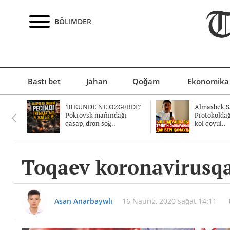
BÖLIMDER
Bastı bet
Jahan
Qoğam
Ekonomika
10 KÜNDE NE ÖZGERDİ?
Almasbek Sa
Pokrovsk mañındağı
Protokolda
qasap, dron soğ..
kol qoyul..
Toqaev koronavirusqa
Asan Anarbaywlı
16 Naurız, 2020 sağat 14:11