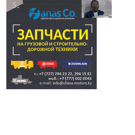
Subsidiyalar zañdı tölengen
be? Sottağı jauaptar
ayıptau twjırımd..