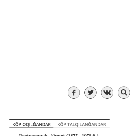
KÖP OQILĞANDAR
KÖP TALQILANĞANDAR
Baytwrsınwlı, Ahmet (1873—1938 jj.)