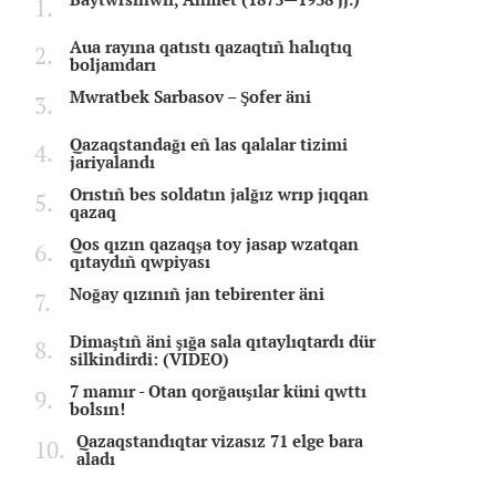
Aua rayına qatıstı qazaqtıñ halıqtıq
boljamdarı
Mwratbek Sarbasov – Şofer äni
Qazaqstandağı eñ las qalalar tizimi
jariyalandı
Orıstıñ bes soldatın jalğız wrıp jıqqan
qazaq
Qos qızın qazaqşa toy jasap wzatqan
qıtaydıñ qwpiyası
Noğay qızınıñ jan tebirenter äni
Dimaştıñ äni şığa sala qıtaylıqtardı dür
silkindirdi: (VIDEO)
7 mamır - Otan qorğauşılar küni qwttı
bolsın!
Qazaqstandıqtar vizasız 71 elge bara
aladı