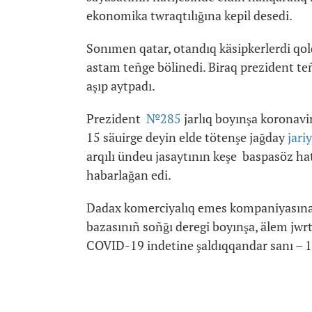
ekonomika twraqtılığına kepil desedi.
Sonımen qatar, otandıq käsipkerlerdi qo
astam teñge bölinedi. Biraq prezident te
aşıp aytpadı.
Prezident
№285
jarlıq boyınşa koronav
15 säuirge deyin elde tötenşe jağday
jari
arqılı ündeu jasaytının keşe baspasöz hat
habarlağan edi.
Dadax komerciyalıq emes kompaniyasına
bazasınıñ soñğı deregi boyınşa, älem jwr
COVID-19 indetine şaldıqqandar sanı – 1