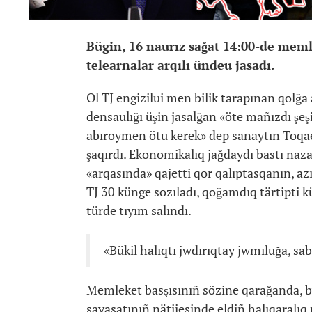
Bügin, 16 naurız sağat 14:00-de meml
telearnalar arqılı ündeu jasadı.
Ol TJ engizilui men bilik tarapınan qolğ
densaulığı üşin jasalğan «öte mañızdı şeş
abıroymen ötu kerek» dep sanaytın Toqae
şaqırdı. Ekonomikalıq jağdaydı bastı naz
«arqasında» qajetti qor qalıptasqanın, azı
TJ 30 künge sozıladı, qoğamdıq tärtipti k
türde tıyım salındı.
«Bükil halıqtı jwdırıqtay jwmıluğa, sa
Memleket basşısınıñ sözine qarağanda, 
sayasatınıñ nätijesinde eldiñ halıqaralı