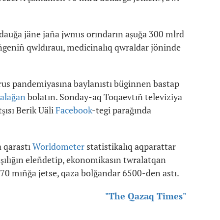
ldauğa jäne jaña jwmıs orındarın aşuğa 300 mlrd
ñgeniñ qwldırauı, medicinalıq qwraldar jöninde
irus pandemiyasına baylanıstı büginnen bastap
yalağan
bolatın. Sonday-aq Toqaevtıñ televiziya
şısı Berik Uäli
Facebook
-tegi parağında
 qarastı
Worldometer
statistikalıq aqparattar
tşılığın eleñdetip, ekonomikasın twralatqan
70 mıñğa jetse, qaza bolğandar 6500-den astı.
"The Qazaq Times"