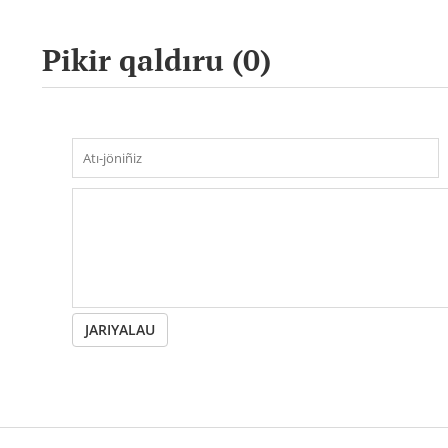
Pikir qaldıru (
0
)
JARIYALAU