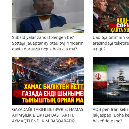
Subsidiyalar zañdı tölengen be?
Uaqıtşa bitimniñ s
Sottağı jauaptar ayıptau twjırımdarın
arasındağı teketire
qayta qarauğa negiz bola ala ma?
uşıqtı?
GAZADAĞI TARIHI BETBWRIS: HAMAS
AQŞ pen Iran kelis
ÄKİMŞİLİK BILİKTEN BAS TARTTI.
jalğaspaq: Doha ke
AYMAQTI ENDİ KİM BASQARADI?
bäseñdete me?