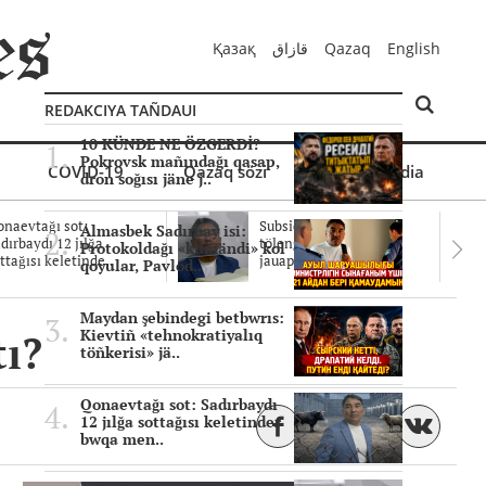
Қазақ
قازاق
Qazaq
English
REDAKCIYA TAÑDAUI
10 KÜNDE NE ÖZGERDİ?
Pokrovsk mañındağı qasap,
COVID-19
Qazaq sözi
Mul'timedia
dron soğısı jäne j..
naevtağı sot:
Subsidiyalar zañdı
Almasbek Sadırbay isi:
dırbaydı 12 jılğa
tölengen be? Sottağı
Protokoldağı «kümändi» kol
ttağısı keletinde..
jauaptar ayıpta..
qoyular, Pavlod..
Maydan şebindegi betbwrıs:
tı?
Kievtiñ «tehnokratiyalıq
töñkerisi» jä..
Qonaevtağı sot: Sadırbaydı
12 jılğa sottağısı keletinder
bwqa men..