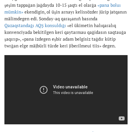
şeşim tappağan jağdayda 10-15 şaqtı el olarğa
«pana boluı
mümkin»
ekendigin, ol üşin arnayı kelissözder jürip jatqanın
mälimdegen edi. Sonday-aq qaraşanıñ basında
Qazaqstandağı AQŞ konsuldığı
«el ükimetin halıqaralıq
konvenciyada bekitilgen keri qaytarmau qağidasın saqtauğa
şaqırıp», «pana izdegen eşbir adam belgisiz tağdır kütip
twrğan elge mäjbürli türde keri jiberilmeui tiis» degen.