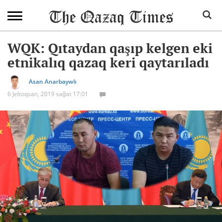
WQK: Qıtaydan qaşıp kelgen eki
etnikalıq qazaq keri qaytarıladı
Asan Anarbaywlı
6 Jeltoqsan, 2019 sağat 17:01