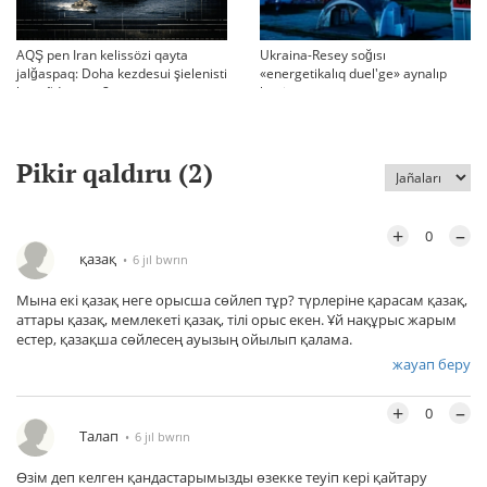
AQŞ pen Iran kelissözi qayta
Ukraina-Resey soğısı
jalğaspaq: Doha kezdesui şielenisti
«energetikalıq duel'ge» aynalıp
bäseñdete me?
ketti
Pikir qaldıru (
2
)
+
–
0
қазақ
6 jıl bwrın
Мына екі қазақ неге орысша сөйлеп тұр? түрлеріне қарасам қазақ,
аттары қазақ, мемлекеті қазақ, тілі орыс екен. Ұй нақұрыс жарым
естер, қазақша сөйлесең ауызың ойылып қалама.
жауап беру
+
–
0
Талап
6 jıl bwrın
Өзім деп келген қандастарымызды өзекке теуіп кері қайтару