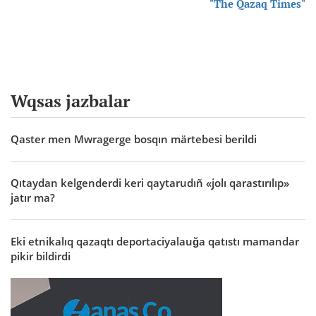
"The Qazaq Times"
Wqsas jazbalar
Qaster men Mwragerge bosqın märtebesi berildi
Qıtaydan kelgenderdi keri qaytarudıñ «jolı qarastırılıp»
jatır ma?
Eki etnikalıq qazaqtı deportaciyalauğa qatıstı mamandar
pikir bildirdi