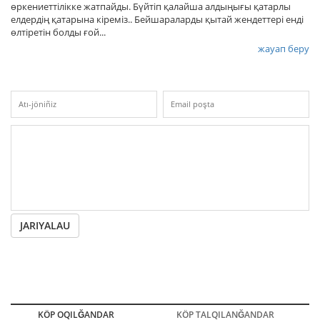
өркениеттілікке жатпайды. Бүйтіп қалайша алдыңығы қатарлы
елдердің қатарына кіреміз.. Бейшараларды қытай жендеттері енді
өлтіретін болды ғой...
жауап беру
JARIYALAU
KÖP OQILĞANDAR
KÖP TALQILANĞANDAR