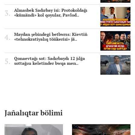
Almasbek Sadırbay isi: Protokoldağı
«kümändi» kol qoyular, Pavlod..
Maydan şebindegi betbwrıs: Kievtiñ
«tehnokratiyalıq töñkerisi» jä..
Qonaevtağı sot: Sadırbaydı 12 jılğa
sottağısı keletinder bwqa men..
Jañalıqtar bölimi