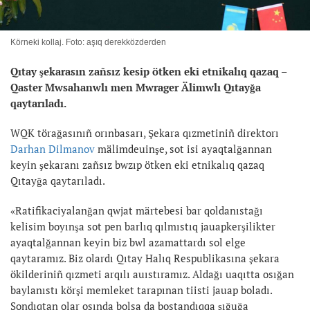
Körneki kollaj. Foto: aşıq derekközderden
Qıtay şekarasın zañsız kesip ötken eki etnikalıq qazaq –
Qaster Mwsahanwlı men Mwrager Älimwlı Qıtayğa
qaytarıladı.
WQK törağasınıñ orınbasarı, Şekara qızmetiniñ direktorı
Darhan Dilmanov
mälimdeuinşe, sot isi ayaqtalğannan
keyin şekaranı zañsız bwzıp ötken eki etnikalıq qazaq
Qıtayğa qaytarıladı.
«Ratifikaciyalanğan qwjat märtebesi bar qoldanıstağı
kelisim boyınşa sot pen barlıq qılmıstıq jauapkerşilikter
ayaqtalğannan keyin biz bwl azamattardı sol elge
qaytaramız. Biz olardı Qıtay Halıq Respublikasına şekara
ökilderiniñ qızmeti arqılı auıstıramız. Aldağı uaqıtta osığan
baylanıstı körşi memleket tarapınan tiisti jauap boladı.
Sondıqtan olar osında bolsa da bostandıqqa şığuğa