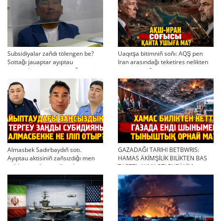
Subsidiyalar zañdı tölengen be?
Uaqıtşa bitimniñ soñı: AQŞ pen
Sottağı jauaptar ayıptau
Iran arasındağı teketires nelikten
twjırımdarın qayta qarauğa negiz
qayta uşıqtı?
bola ala ma?
Almasbek Sadırbaydıñ sotı.
GAZADAĞI TARIHI BETBWRIS:
Ayıptau aktisiniñ zañsızdığı men
HAMAS ÄKİMŞİLİK BILİKTEN BAS
qoldan ösirilgen milliondar
TARTTI. AYMAQTI ENDİ KİM
BASQARADI?