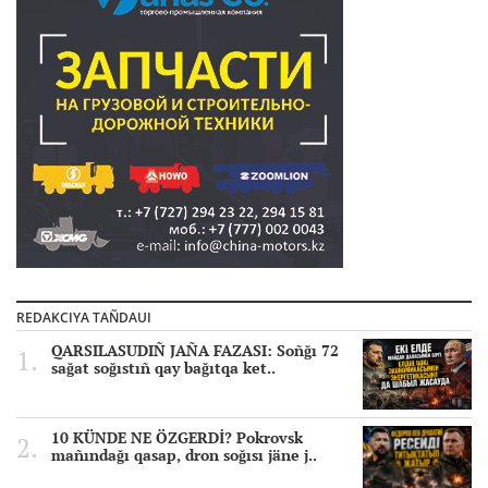
REDAKCIYA TAÑDAUI
QARSILASUDIÑ JAÑA FAZASI: Soñğı 72
sağat soğıstıñ qay bağıtqa ket..
10 KÜNDE NE ÖZGERDİ? Pokrovsk
mañındağı qasap, dron soğısı jäne j..