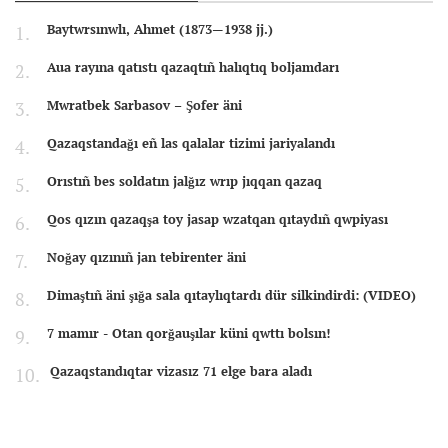
Baytwrsınwlı, Ahmet (1873—1938 jj.)
Aua rayına qatıstı qazaqtıñ halıqtıq boljamdarı
Mwratbek Sarbasov – Şofer äni
Qazaqstandağı eñ las qalalar tizimi jariyalandı
Orıstıñ bes soldatın jalğız wrıp jıqqan qazaq
Qos qızın qazaqşa toy jasap wzatqan qıtaydıñ qwpiyası
Noğay qızınıñ jan tebirenter äni
Dimaştıñ äni şığa sala qıtaylıqtardı dür silkindirdi: (VIDEO)
7 mamır - Otan qorğauşılar küni qwttı bolsın!
Qazaqstandıqtar vizasız 71 elge bara aladı