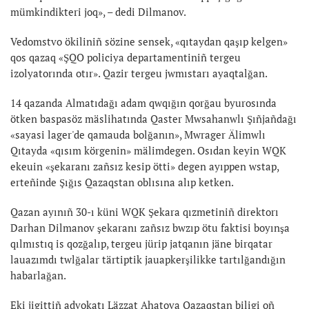
mümkindikteri joq», – dedi Dilmanov.
Vedomstvo ökiliniñ sözine sensek, «qıtaydan qaşıp kelgen»
qos qazaq «ŞQO policiya departamentiniñ tergeu
izolyatorında otır». Qazir tergeu jwmıstarı ayaqtalğan.
14 qazanda Almatıdağı adam qwqığın qorğau byurosında
ötken baspasöz mäslihatında Qaster Mwsahanwlı Şıñjañdağı
«sayasi lager'de qamauda bolğanın», Mwrager Älimwlı
Qıtayda «qısım körgenin» mälimdegen. Osıdan keyin WQK
ekeuin «şekaranı zañsız kesip ötti» degen ayıppen wstap,
erteñinde Şığıs Qazaqstan oblısına alıp ketken.
Qazan ayınıñ 30-ı küni WQK Şekara qızmetiniñ direktorı
Darhan Dilmanov şekaranı zañsız bwzıp ötu faktisi boyınşa
qılmıstıq is qozğalıp, tergeu jürip jatqanın jäne birqatar
lauazımdı twlğalar tärtiptik jauapkerşilikke tartılğandığın
habarlağan.
Eki jigittiñ advokatı Läzzat Ahatova Qazaqstan biligi oñ