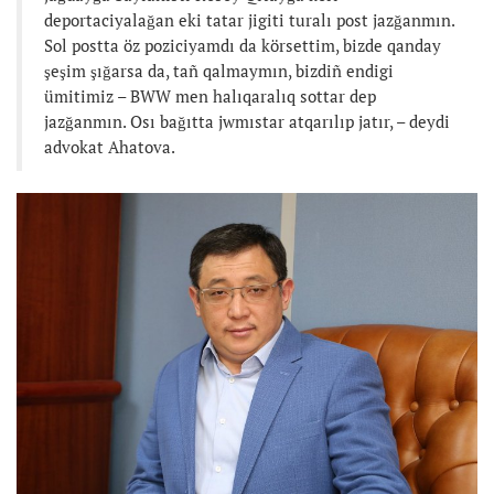
deportaciyalağan eki tatar jigiti turalı post jazğanmın.
Sol postta öz poziciyamdı da körsettim, bizde qanday
şeşim şığarsa da, tañ qalmaymın, bizdiñ endigi
ümitimiz – BWW men halıqaralıq sottar dep
jazğanmın. Osı bağıtta jwmıstar atqarılıp jatır, – deydi
advokat Ahatova.