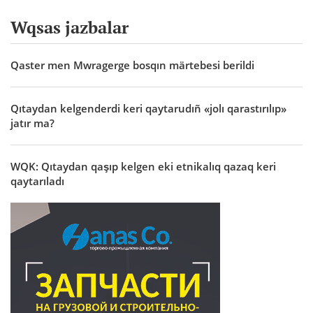
Wqsas jazbalar
Qaster men Mwragerge bosqın märtebesi berildi
Qıtaydan kelgenderdi keri qaytarudıñ «jolı qarastırılıp»
jatır ma?
WQK: Qıtaydan qaşıp kelgen eki etnikalıq qazaq keri
qaytarıladı