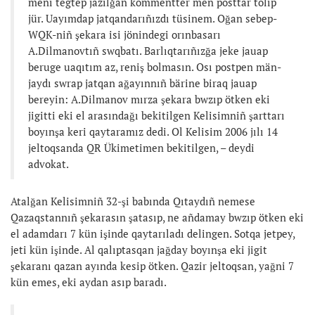
meni tegtep jazılğan kommentter men posttar tolıp
jür. Uayımdap jatqandarıñızdı tüsinem. Oğan sebep-
WQK-niñ şekara isi jönindegi orınbasarı
A.Dilmanovtıñ swqbatı. Barlıqtarıñızğa jeke jauap
beruge uaqıtım az, reniş bolmasın. Osı postpen män-
jaydı swrap jatqan ağayınnıñ bärine biraq jauap
bereyin: A.Dilmanov mırza şekara bwzıp ötken eki
jigitti eki el arasındağı bekitilgen Kelisimniñ şarttarı
boyınşa keri qaytaramız dedi. Ol Kelisim 2006 jılı 14
jeltoqsanda QR Ükimetimen bekitilgen, – deydi
advokat.
Atalğan Kelisimniñ 32-şi babında Qıtaydıñ nemese
Qazaqstannıñ şekarasın şatasıp, ne añdamay bwzıp ötken eki
el adamdarı 7 kün işinde qaytarıladı delingen. Sotqa jetpey,
jeti kün işinde. Al qalıptasqan jağday boyınşa eki jigit
şekaranı qazan ayında kesip ötken. Qazir jeltoqsan, yağni 7
kün emes, eki aydan asıp baradı.