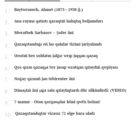
Baytwrsınwlı, Ahmet (1873—1938 jj.)
Aua rayına qatıstı qazaqtıñ halıqtıq boljamdarı
Mwratbek Sarbasov – Şofer äni
Qazaqstandağı eñ las qalalar tizimi jariyalandı
Orıstıñ bes soldatın jalğız wrıp jıqqan qazaq
Qos qızın qazaqşa toy jasap wzatqan qıtaydıñ qwpiyası
Noğay qızınıñ jan tebirenter äni
Dimaştıñ äni şığa sala qıtaylıqtardı dür silkindirdi: (VIDEO)
7 mamır - Otan qorğauşılar küni qwttı bolsın!
Qazaqstandıqtar vizasız 71 elge bara aladı