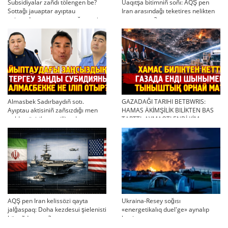
Subsidiyalar zañdı tölengen be?
Uaqıtşa bitimniñ soñı: AQŞ pen
Sottağı jauaptar ayıptau
Iran arasındağı teketires nelikten
twjırımdarın qayta qarauğa negiz
qayta uşıqtı?
bola ala ma?
Almasbek Sadırbaydıñ sotı.
GAZADAĞI TARIHI BETBWRIS:
Ayıptau aktisiniñ zañsızdığı men
HAMAS ÄKİMŞİLİK BILİKTEN BAS
qoldan ösirilgen milliondar
TARTTI. AYMAQTI ENDİ KİM
BASQARADI?
AQŞ pen Iran kelissözi qayta
Ukraina-Resey soğısı
jalğaspaq: Doha kezdesui şielenisti
«energetikalıq duel'ge» aynalıp
bäseñdete me?
ketti