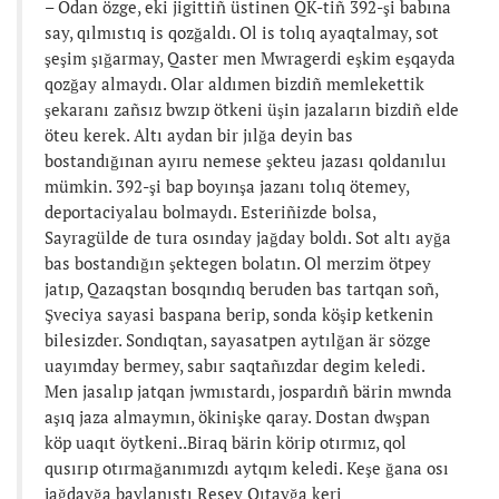
– Odan özge, eki jigittiñ üstinen QK-tiñ 392-şi babına
say, qılmıstıq is qozğaldı. Ol is tolıq ayaqtalmay, sot
şeşim şığarmay, Qaster men Mwragerdi eşkim eşqayda
qozğay almaydı. Olar aldımen bizdiñ memlekettik
şekaranı zañsız bwzıp ötkeni üşin jazaların bizdiñ elde
öteu kerek. Altı aydan bir jılğa deyin bas
bostandığınan ayıru nemese şekteu jazası qoldanıluı
mümkin. 392-şi bap boyınşa jazanı tolıq ötemey,
deportaciyalau bolmaydı. Esteriñizde bolsa,
Sayragülde de tura osınday jağday boldı. Sot altı ayğa
bas bostandığın şektegen bolatın. Ol merzim ötpey
jatıp, Qazaqstan bosqındıq beruden bas tartqan soñ,
Şveciya sayasi baspana berip, sonda köşip ketkenin
bilesizder. Sondıqtan, sayasatpen aytılğan är sözge
uayımday bermey, sabır saqtañızdar degim keledi.
Men jasalıp jatqan jwmıstardı, jospardıñ bärin mwnda
aşıq jaza almaymın, ökinişke qaray. Dostan dwşpan
köp uaqıt öytkeni..Biraq bärin körip otırmız, qol
qusırıp otırmağanımızdı aytqım keledi. Keşe ğana osı
jağdayğa baylanıstı Resey Qıtayğa keri