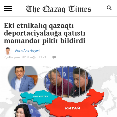
Eki etnikalıq qazaqtı
deportaciyalauğa qatıstı
mamandar pikir bildirdi
Asan Anarbaywlı
7 Jeltoqsan, 2019 sağat 13:21