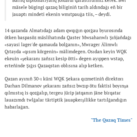
Barlıq diplomatiyalıq joldardı qarastıruımız kerek. Bwl
mäsele bügingi qazaq biliginiñ tarih aldındağı eñ bir
jauaptı mindeti ekenin wmıtpauğa tiis, – deydi.
14 qazanda Almatıdağı adam qwqığın qorğau byurosında
ötken baspasöz mäslihatında Qaster Mwsahanwlı Şıñjañdağı
«sayasi lager'de qamauda bolğanın», Mwrager Älimwlı
Qıtayda «qısım körgenin» mälimdegen. Osıdan keyin WQK
ekeuin «şekaranı zañsız kesip ötti» degen ayıppen wstap,
erteñinde Şığıs Qazaqstan oblısına alıp ketken.
Qazan ayınıñ 30-ı küni WQK Şekara qızmetiniñ direktorı
Darhan Dilmanov şekaranı zañsız bwzıp ötu faktisi boyınşa
qılmıstıq is qozğalıp, tergeu jürip jatqanın jäne birqatar
lauazımdı twlğalar tärtiptik jauapkerşilikke tartılğandığın
habarlağan.
"The Qazaq Times"