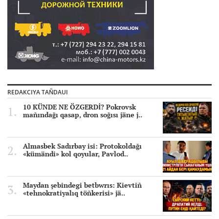
REDAKCIYA TAÑDAUI
10 KÜNDE NE ÖZGERDİ? Pokrovsk
mañındağı qasap, dron soğısı jäne j..
Almasbek Sadırbay isi: Protokoldağı
«kümändi» kol qoyular, Pavlod..
Maydan şebindegi betbwrıs: Kievtiñ
«tehnokratiyalıq töñkerisi» jä..