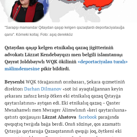
"Sarapşı mamandar Qıtaydan qaşıp kelgen qazaqtardı deportaciyalauğa
qarsı". Körneki kollaj. Foto: aşıq derekköz
Qıtaydan qaşıp kelgen etnikalıq qazaq jigitteriniñ
advokat
ı Läzzat Kendebayqızı
men belgili islamtanuşı
Qayrat Joldıbaywlı WQK ökiliniñ
«deportaciyalau turalı»
mälimdemesine
pikir bildirdi.
Beysenbi
WQK törağasınıñ orınbasarı, Şekara qızmetiniñ
direktorı
Darhan Dilmanov
«sot isi ayaqtalğannan keyin
şekaranı zañsız kesip ötken eki etnikalıq qazaq Qıtayğa
qaytarılatının» aytqan edi. Eki etnikalıq qazaq – Qaster
Mwsahanwlı men Mwrager Älimwlınıñ «keri qaytarıluına»
qatıstı qorğauşısı
Läzzat Ahatova
facebook
parağında
qwqıqtıq twrğıda bağa berdi. Onıñ sözinşe, qos azamattı
Qıtayğa qaytaruğa Qazaqstannıñ qwqığı joq, öytkeni eki