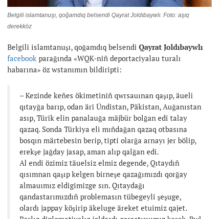
Belgili islamtanuşı, qoğamdıq belsendi Qayrat Joldıbaywlı. Foto: aşıq
derekköz
Belgili islamtanuşı, qoğamdıq belsendi
Qayrat Joldıbaywlı
facebook
parağında «WQK-niñ deportaciyalau turalı
habarına» öz wstanımın bildiripti:
– Kezinde keñes ökimetiniñ qwrsauınan qaşıp, äueli
qıtayğa barıp, odan äri Ündistan, Päkistan, Auğanıstan
asıp, Türik elin panalauğa mäjbür bolğan edi talay
qazaq. Sonda Türkiya eli mıñdağan qazaq otbasına
bosqın märtebesin berip, tipti olarğa arnayı jer bölip,
erekşe jağday jasap, aman alıp qalğan edi.
Al endi özimiz täuelsiz elmiz degende, Qıtaydıñ
qısımnan qaşıp kelgen birneşe qazağımızdı qorğay
almauımız eldigimizge sın. Qıtaydağı
qandastarımızdıñ problemasın tübegeyli şeşuge,
olardı jappay köşirip äkeluge äreket etuimiz qajet.