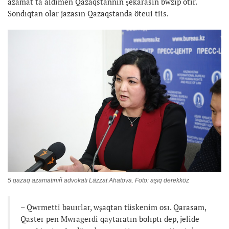
azamat ta aldımen Qazaqstannıñ şekarasın bwzıp otır.
Sondıqtan olar jazasın Qazaqstanda öteui tiis.
5 qazaq azamatınıñ advokatı Läzzat Ahatova. Foto: aşıq derekköz
– Qwrmetti bauırlar, wşaqtan tüskenim osı. Qarasam,
Qaster pen Mwragerdi qaytaratın bolıptı dep, jelide