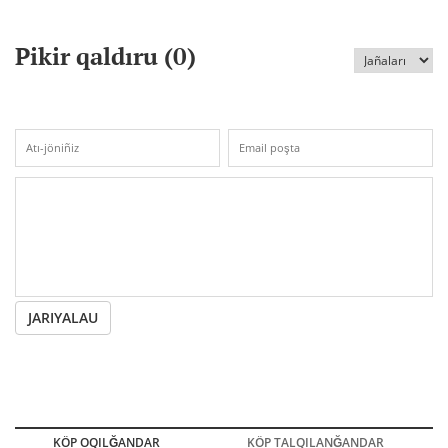
Pikir qaldıru (
0
)
JARIYALAU
KÖP OQILĞANDAR
KÖP TALQILANĞANDAR