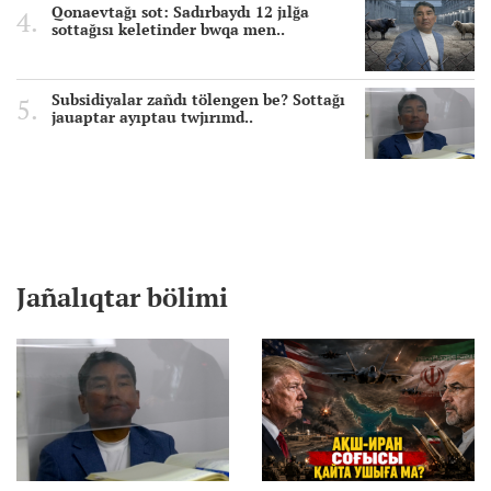
Qonaevtağı sot: Sadırbaydı 12 jılğa
sottağısı keletinder bwqa men..
Subsidiyalar zañdı tölengen be? Sottağı
jauaptar ayıptau twjırımd..
Jañalıqtar bölimi