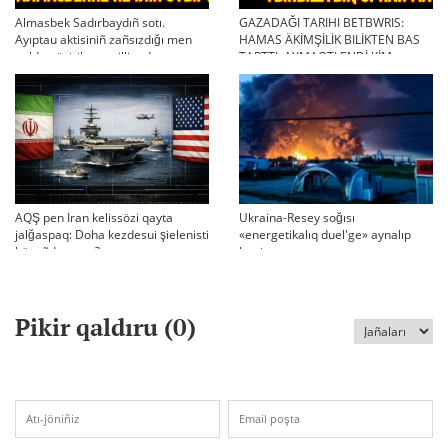
Almasbek Sadırbaydıñ sotı.
GAZADAĞI TARIHI BETBWRIS:
Ayıptau aktisiniñ zañsızdığı men
HAMAS ÄKİMŞİLİK BILİKTEN BAS
qoldan ösirilgen milliondar
TARTTI. AYMAQTI ENDİ KİM
BASQARADI?
AQŞ pen Iran kelissözi qayta
Ukraina-Resey soğısı
jalğaspaq: Doha kezdesui şielenisti
«energetikalıq duel'ge» aynalıp
bäseñdete me?
ketti
Pikir qaldıru (
0
)