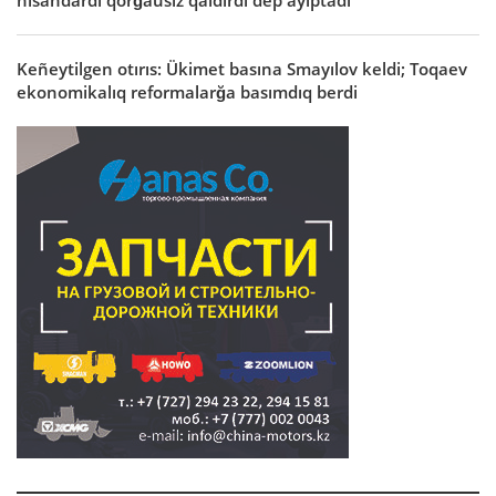
Keñeytilgen otırıs: Ükimet basına Smayılov keldi; Toqaev
ekonomikalıq reformalarğa basımdıq berdi