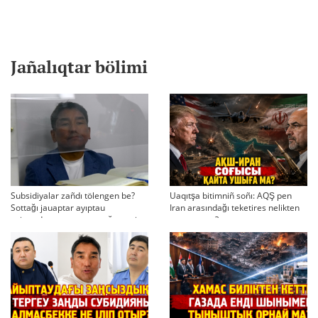
Jañalıqtar bölimi
Subsidiyalar zañdı tölengen be?
Uaqıtşa bitimniñ soñı: AQŞ pen
Sottağı jauaptar ayıptau
Iran arasındağı teketires nelikten
twjırımdarın qayta qarauğa negiz
qayta uşıqtı?
bola ala ma?