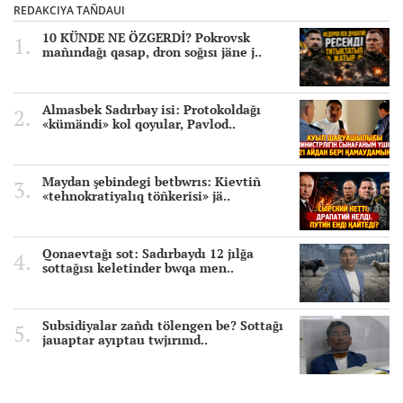
REDAKCIYA TAÑDAUI
10 KÜNDE NE ÖZGERDİ? Pokrovsk
mañındağı qasap, dron soğısı jäne j..
Almasbek Sadırbay isi: Protokoldağı
«kümändi» kol qoyular, Pavlod..
Maydan şebindegi betbwrıs: Kievtiñ
«tehnokratiyalıq töñkerisi» jä..
Qonaevtağı sot: Sadırbaydı 12 jılğa
sottağısı keletinder bwqa men..
Subsidiyalar zañdı tölengen be? Sottağı
jauaptar ayıptau twjırımd..