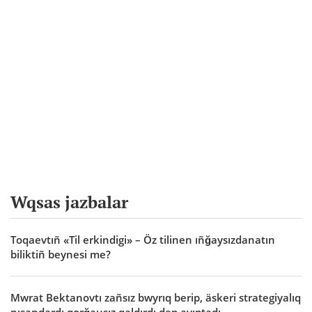
Wqsas jazbalar
Toqaevtıñ «Til erkindigi» – Öz tilinen ıñğaysızdanatın
biliktiñ beynesi me?
Mwrat Bektanovtı zañsız bwyrıq berip, äskeri strategiyalıq
nısandardı qorğausız qaldırdı dep ayıptadı