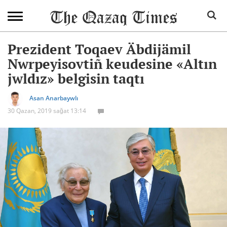
Prezident Toqaev Äbdijämil
Nwrpeyisovtiñ keudesine «Altın
jwldız» belgisin taqtı
Asan Anarbaywlı
30 Qazan, 2019 sağat 13:14