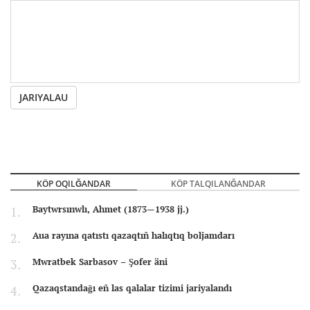
JARIYALAU
KÖP OQILĞANDAR
KÖP TALQILANĞANDAR
Baytwrsınwlı, Ahmet (1873—1938 jj.)
Aua rayına qatıstı qazaqtıñ halıqtıq boljamdarı
Mwratbek Sarbasov – Şofer äni
Qazaqstandağı eñ las qalalar tizimi jariyalandı