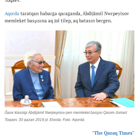
Aqorda
taratqan habarğa qarağanda, Äbdijämil Nwrpeyisov
memleket basşısına aq jol tilep, aq batasın bergen.
Ğasır klassigi Äbdijämil Nwrpeyisov pen memleket basşısı Qasım-Jomart
Toqaev. 30 qazan 2019 jıl. Elorda. Foto: Aqorda
"The Qazaq Times"