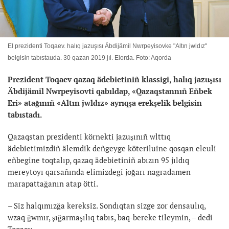
El prezidenti Toqaev. halıq jazuşısı Äbdijämil Nwrpeyisovke "Altın jwldız"
belgisin tabıstauda. 30 qazan 2019 jıl. Elorda. Foto: Aqorda
Prezident Toqaev qazaq ädebietiniñ klassigi, halıq jazuşısı
Äbdijämil Nwrpeyisovti qabıldap, «Qazaqstannıñ Eñbek
Eri» atağınıñ «Altın jwldız» ayrıqşa erekşelik belgisin
tabıstadı.
Qazaqstan prezidenti körnekti jazuşınıñ wlttıq
ädebietimizdiñ älemdik deñgeyge köteriluine qosqan eleuli
eñbegine toqtalıp, qazaq ädebietiniñ abızın 95 jıldıq
mereytoyı qarsañında elimizdegi joğarı nagradamen
marapattağanın atap ötti.
– Siz halqımızğa kereksiz. Sondıqtan sizge zor densaulıq,
wzaq ğwmır, şığarmaşılıq tabıs, baq-bereke tileymin, – dedi
Toqaev.