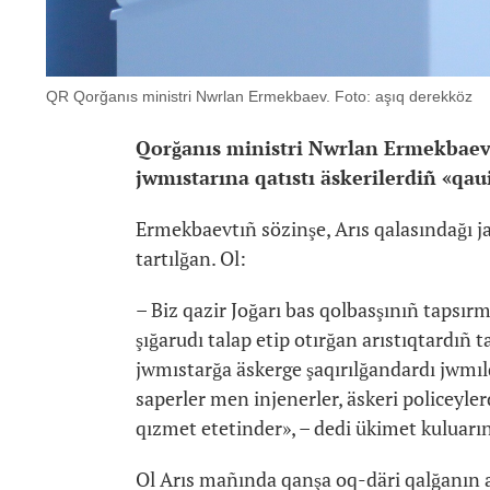
QR Qorğanıs ministri Nwrlan Ermekbaev. Foto: aşıq derekköz
Qorğanıs ministri Nwrlan Ermekbaev 
jwmıstarına qatıstı äskerilerdiñ «qau
Ermekbaevtıñ sözinşe, Arıs qalasındağı
tartılğan. Ol:
– Biz qazir Joğarı bas qolbasşınıñ tapsır
şığarudı talap etip otırğan arıstıqtardıñ t
jwmıstarğa äskerge şaqırılğandardı jwmıld
saperler men injenerler, äskeri policeyler
qızmet etetinder», – dedi ükimet kuluarı
Ol Arıs mañında qanşa oq-däri qalğanın ay