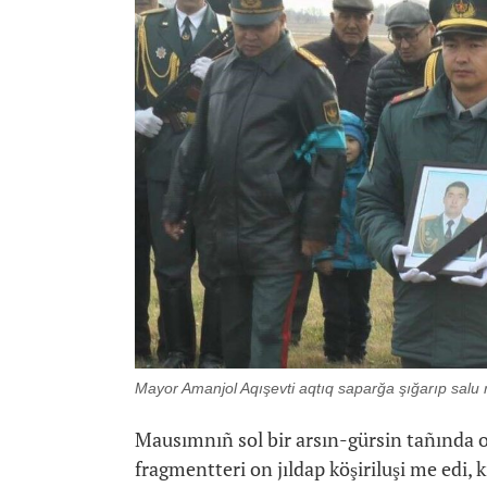
Mayor Amanjol Aqışevti aqtıq saparğa şığarıp salu r
Mausımnıñ sol bir arsın-gürsin tañında o
fragmentteri on jıldap köşiriluşi me edi, 