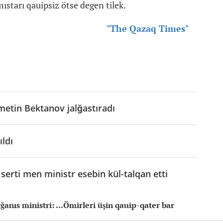
ıstarı qauipsiz ötse degen tilek.
"The Qazaq Times"
metin Bektanov jalğastıradı
ldı
 serti men ministr esebin kül-talqan etti
nıs ministri: ...Ömirleri üşin qauip-qater bar