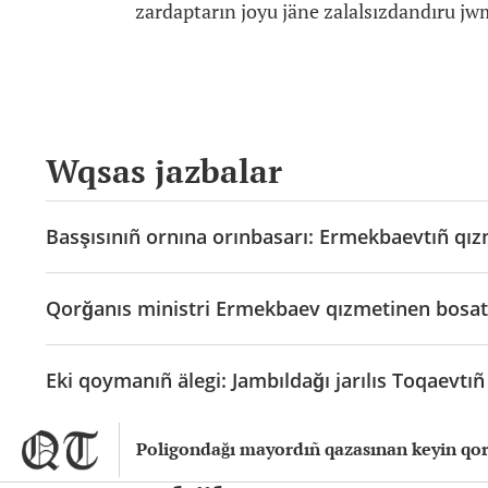
zardaptarın joyu jäne zalalsızdandıru jwm
Wqsas jazbalar
Basşısınıñ ornına orınbasarı: Ermekbaevtıñ qız
Qorğanıs ministri Ermekbaev qızmetinen bosatı
Eki qoymanıñ älegi: Jambıldağı jarılıs Toqaevtıñ
Poligondağı mayordıñ qazasınan keyin qorğa