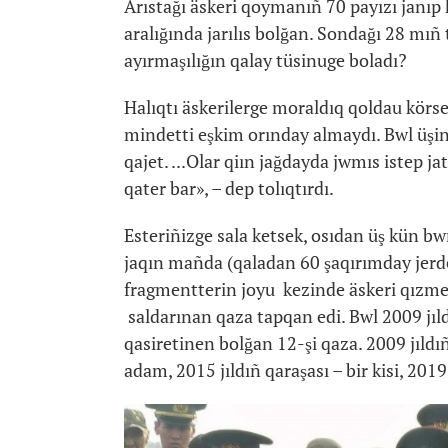
Arıstağı äskeri qoymanıñ 70 payızı janı
aralığında jarılıs bolğan. Sondağı 28 mı
ayırmaşılığın qalay tüsinuge boladı?
Halıqtı äskerilerge moraldıq qoldau körs
mindetti eşkim orınday almaydı. Bwl üşin 
qajet. ...Olar qiın jağdayda jwmıs istep ja
qater bar», – dep tolıqtırdı.
Esteriñizge sala ketsek, osıdan üş kün bw
jaqın mañda (qaladan 60 şaqırımday jerd
fragmentterin joyu kezinde äskeri qızmet
saldarınan qaza tapqan edi. Bwl 2009 jılda
qasiretinen bolğan 12-şi qaza. 2009 jıldıñ
adam, 2015 jıldıñ qaraşası – bir kisi, 20