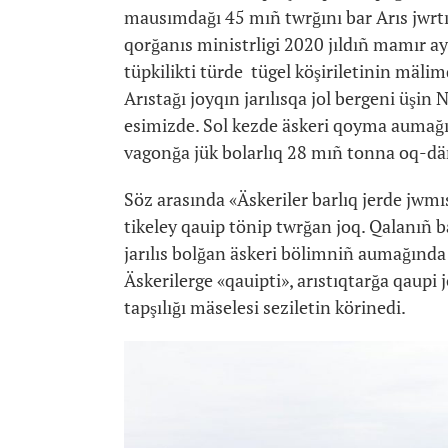
mausımdağı 45 mıñ twrğını bar Arıs jwrtın
qorğanıs ministrligi 2020 jıldıñ mamır a
tüpkilikti türde tügel köşiriletinin mäli
Arıstağı joyqın jarılısqa jol bergeni üşi
esimizde. Sol kezde äskeri qoyma aumağ
vagonğa jük bolarlıq 28 mıñ tonna oq-däri
Söz arasında «Äskeriler barlıq jerde jwmıs
tikeley qauip tönip twrğan joq. Qalanıñ b
jarılıs bolğan äskeri bölimniñ aumağında jü
Äskerilerge «qauipti», arıstıqtarğa qaupi 
tapşılığı mäselesi seziletin körinedi.