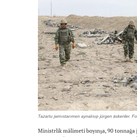
Tazartu jwmıstarımen aynalısıp jürgen äskeriler. 
Ministrlik mälimeti boyınşa, 90 tonnağa j