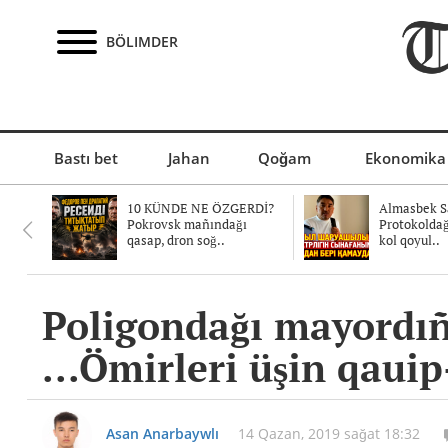
BÖLIMDER
Bastı bet
Jahan
Qoğam
Ekonomika
10 KÜNDE NE ÖZGERDİ?
Almasbek Sa
Pokrovsk mañındağı
Protokolda
qasap, dron soğ..
kol qoyul..
Poligondağı mayordıñ
...Ömirleri üşin qauip
Asan Anarbaywlı
14 Qazan, 2019 sağat 18:32