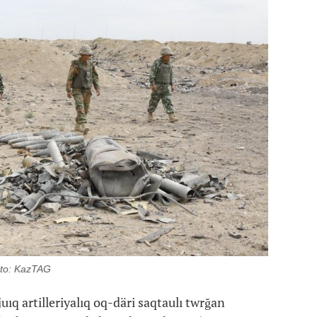
Foto: KazTAG
uıq artilleriyalıq oq-däri saqtaulı twrğan