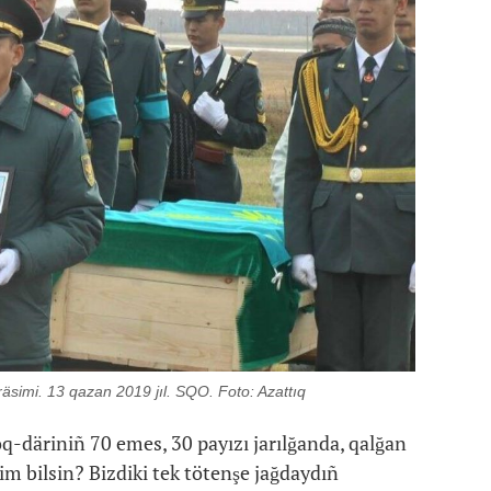
äsimi. 13 qazan 2019 jıl. SQO. Foto: Azattıq
q-däriniñ 70 emes, 30 payızı jarılğanda, qalğan
kim bilsin? Bizdiki tek tötenşe jağdaydıñ