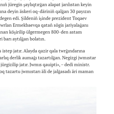
ıñ jüregin şaylıqtırğan alapat jarılıstan keyin
yına deyin äskeri oq-däriniñ qalğan 30 payızın
mdegen edi. Şildeniñ işinde prezident Toqaev
n Nwrlan Ermekbaevqa qatañ sögis jariyalağanı
ınan köşirilip ülgermegen 800-den astam
 barı aytılğan bolatın.
 istep jatır. Alayda qazir qala twrğındarına
arlıq derlik aumağı tazartılğan. Negizgi jwmıstar
rgizilip jatır. Jwmıs qauipti», – dedi ministr.
joq tazartu jwmıstarı äli de jalğasadı äri maman