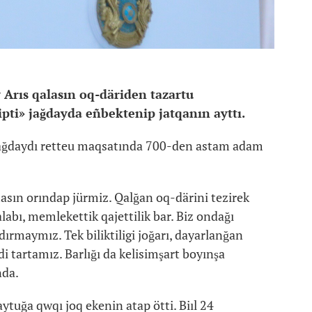
Arıs qalasın oq-däriden tazartu
ipti» jağdayda eñbektenip jatqanın ayttı.
 jağdaydı retteu maqsatında 700-den astam adam
masın orındap jürmiz. Qalğan oq-därini tezirek
alabı, memlekettik qajettilik bar. Biz ondağı
ırmaymız. Tek biliktiligi joğarı, dayarlanğan
di tartamız. Barlığı da kelisimşart boyınşa
nda.
tuğa qwqı joq ekenin atap ötti. Biıl 24