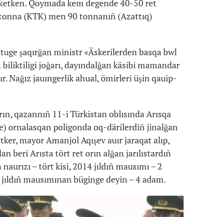
p ketken. Qoymada kem degende 40-50 ret
ñ tonna (KTK) men 90 tonnanıñ (Azattıq)
etuge şaqırğan ministr «Äskerilerden basqa bwl
biliktiligi joğarı, dayındalğan käsibi mamandar
tır. Nağız jauıngerlik ahual, ömirleri üşin qauip-
rın, qazannıñ 11-i Türkistan oblısında Arısqa
e) ornalasqan poligonda oq-därilerdiñ jinalğan
ker, mayor Amanjol Aqışev auır jaraqat alıp,
n beri Arısta tört ret orın alğan jarılıstardıñ
 naurızı – tört kisi, 2014 jıldıñ mausımı – 2
19 jıldıñ mausımınan büginge deyin – 4 adam.