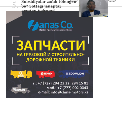
Subsidiyalar zañdı tölengen
be? Sottağı jauaptar
ayıptau twjırımd..