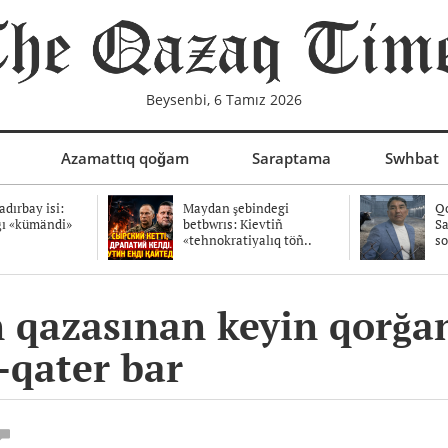
Beysenbi, 6 Tamız 2026
Azamattıq qoğam
Saraptama
Swhbat
dırbay isi:
Maydan şebindegi
Qo
ğı «kümändi»
betbwrıs: Kievtiñ
Sa
«tehnokratiyalıq töñ..
so
 qazasınan keyin qorğan
-qater bar