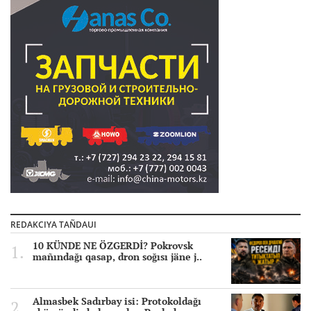
REDAKCIYA TAÑDAUI
10 KÜNDE NE ÖZGERDİ? Pokrovsk
mañındağı qasap, dron soğısı jäne j..
Almasbek Sadırbay isi: Protokoldağı