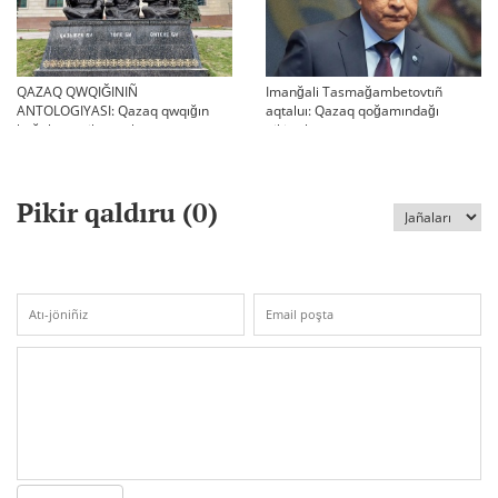
QAZAQ QWQIĞINIÑ
Imanğali Tasmağambetovtıñ
ANTOLOGIYASI: Qazaq qwqığın
aqtaluı: Qazaq qoğamındağı
bağalau tarihı turalı
pikirtalastar
Pikir qaldıru (
0
)