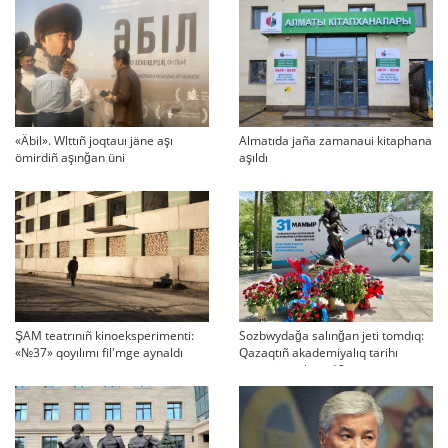
«Äbil». Wlttıñ joqtauı jäne aşı
Almatıda jaña zamanaui kitaphana
ömirdiñ aşınğan üni
aşıldı
ŞAM teatrınıñ kinoeksperimenti:
Sozbwydağa salınğan jeti tomdıq:
«№37» qoyılımı fil'mge aynaldı
Qazaqtıñ akademiyalıq tarihı
qaşan jarıq köredi?