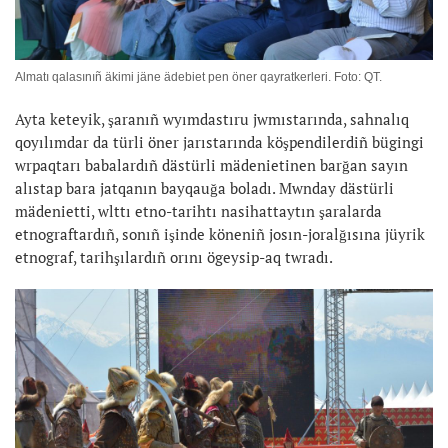
Almatı qalasınıñ äkimi jäne ädebiet pen öner qayratkerleri. Foto: QT.
Ayta keteyik, şaranıñ wyımdastıru jwmıstarında, sahnalıq
qoyılımdar da türli öner jarıstarında köşpendilerdiñ bügingi
wrpaqtarı babalardıñ dästürli mädenietinen barğan sayın
alıstap bara jatqanın bayqauğa boladı. Mwnday dästürli
mädenietti, wlttı etno-tarihtı nasihattaytın şaralarda
etnograftardıñ, sonıñ işinde köneniñ josın-joralğısına jüyrik
etnograf, tarihşılardıñ orını ögeysip-aq twradı.