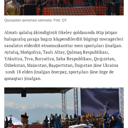
Qazaqstan qwraması sahnada. Foto: QT.
Almatı qalalıq äkimdiginiñ tikeley qoldauında ötip jatqan
halıqaralıq şarağa bağızı köşpendilerdiñ bügingi mwragerleri
sanalatın elderdiñ etnomuzkanttar men sportşıları jinalğan.
Aytalıq, Moñğoliya, Taulı Altay, Qalmaq Respublikası,
YAkutiya, Tıva, Buryatiya, Saha Respublikası, Qırğızstan,
Özbekstan, Majarstan, Başqwrtstan, Dağıstan jäne Ukraina
sındı 18 elden jinalğan önerpaz, sportşıları jäne özge de
qonaqtarı jinalğan.