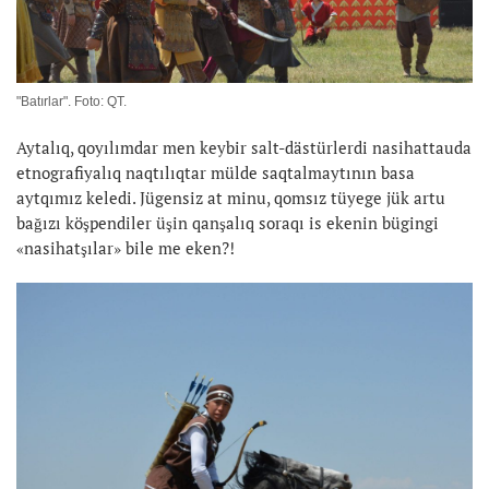
"Batırlar". Foto: QT.
Aytalıq, qoyılımdar men keybir salt-dästürlerdi nasihattauda
etnografiyalıq naqtılıqtar mülde saqtalmaytının basa
aytqımız keledi. Jügensiz at minu, qomsız tüyege jük artu
bağızı köşpendiler üşin qanşalıq soraqı is ekenin bügingi
«nasihatşılar» bile me eken?!