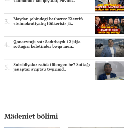
«kümändi» kol qoyular, Pavlod..
Maydan şebindegi betbwrıs: Kievtiñ
«tehnokratiyalıq töñkerisi» jä..
Qonaevtağı sot: Sadırbaydı 12 jılğa
sottağısı keletinder bwqa men..
Subsidiyalar zañdı tölengen be? Sottağı
jauaptar ayıptau twjırımd..
Mädeniet bölimi