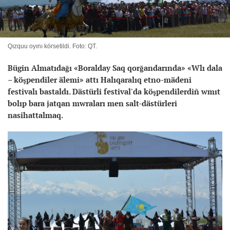
Qızquu oyını körsetildi. Foto: QT.
Bügin Almatıdağı «Boralday Saq qorğandarında» «Wlı dala
– köşpendiler älemi» attı Halıqaralıq etno-mädeni
festivalı bastaldı. Dästürli festival'da köşpendilerdiñ wmıt
bolıp bara jatqan mwraları men salt-dästürleri
nasihattalmaq.