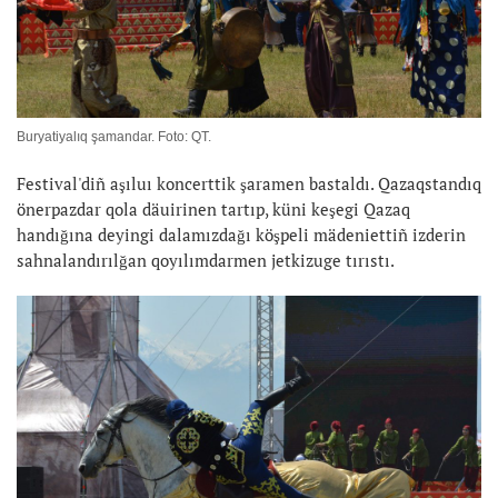
Buryatiyalıq şamandar. Foto: QT.
Festival'diñ aşıluı koncerttik şaramen bastaldı. Qazaqstandıq
önerpazdar qola däuirinen tartıp, küni keşegi Qazaq
handığına deyingi dalamızdağı köşpeli mädeniettiñ izderin
sahnalandırılğan qoyılımdarmen jetkizuge tırıstı.