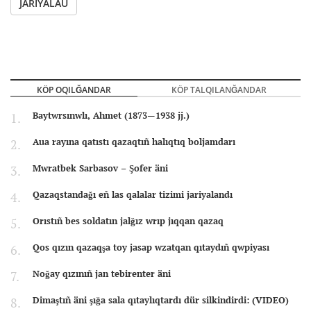
JARIYALAU
KÖP OQILĞANDAR
KÖP TALQILANĞANDAR
Baytwrsınwlı, Ahmet (1873—1938 jj.)
Aua rayına qatıstı qazaqtıñ halıqtıq boljamdarı
Mwratbek Sarbasov – Şofer äni
Qazaqstandağı eñ las qalalar tizimi jariyalandı
Orıstıñ bes soldatın jalğız wrıp jıqqan qazaq
Qos qızın qazaqşa toy jasap wzatqan qıtaydıñ qwpiyası
Noğay qızınıñ jan tebirenter äni
Dimaştıñ äni şığa sala qıtaylıqtardı dür silkindirdi: (VIDEO)