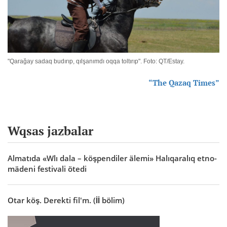
"Qarağay sadaq budırıp, qılşanımdı oqqa toltırıp". Foto: QT/Estay.
“The Qazaq Times”
Wqsas jazbalar
Almatıda «Wlı dala – köşpendiler älemi» Halıqaralıq etno-
mädeni festivali ötedi
Otar köş. Derekti fil'm. (İİ bölim)