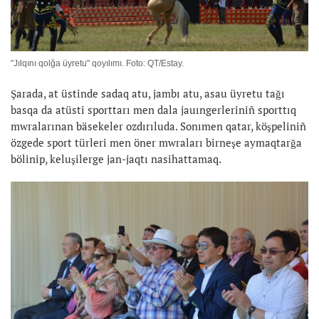
"Jılqını qolğa üyretu" qoyılımı. Foto: QT/Estay.
Şarada, at üstinde sadaq atu, jambı atu, asau üyretu tağı
basqa da atüsti sporttarı men dala jauıngerleriniñ sporttıq
mwralarınan bäsekeler ozdırıluda. Sonımen qatar, köşpeliniñ
özgede sport türleri men öner mwraları birneşe aymaqtarğa
bölinip, keluşilerge jan-jaqtı nasihattamaq.