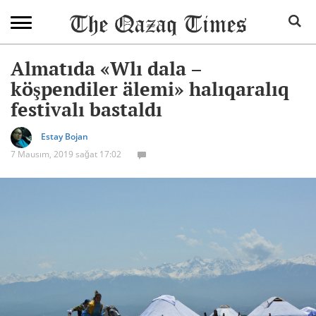
Almatıda «Wlı dala –
köşpendiler älemi» halıqaralıq
festivalı bastaldı
Estay Bojan
7 Mausım, 2019 sağat 17:02