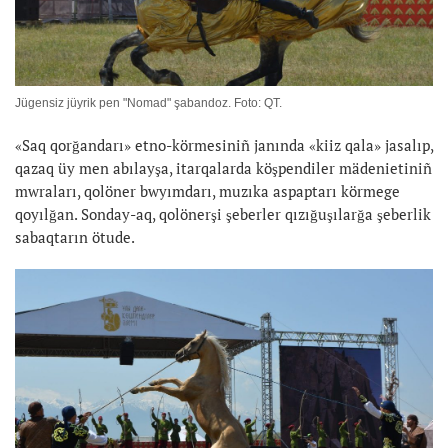
Jügensiz jüyrik pen "Nomad" şabandoz. Foto: QT.
«Saq qorğandarı» etno-körmesiniñ janında «kiiz qala» jasalıp,
qazaq üy men abılayşa, itarqalarda köşpendiler mädenietiniñ
mwraları, qolöner bwyımdarı, muzıka aspaptarı körmege
qoyılğan. Sonday-aq, qolönerşi şeberler qızığuşılarğa şeberlik
sabaqtarın ötude.