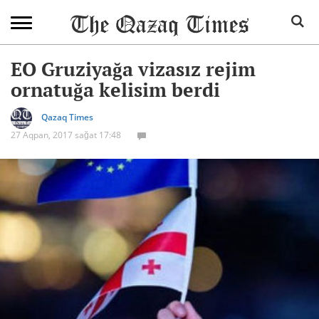
EO Gruziyağa vizasız rejim
ornatuğa kelisim berdi
Qazaq Times
27 Aqpan, 2017 sağat 17:48