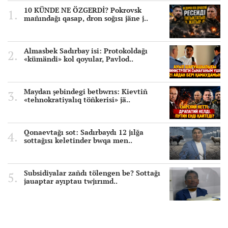
10 KÜNDE NE ÖZGERDİ? Pokrovsk
mañındağı qasap, dron soğısı jäne j..
Almasbek Sadırbay isi: Protokoldağı
«kümändi» kol qoyular, Pavlod..
Maydan şebindegi betbwrıs: Kievtiñ
«tehnokratiyalıq töñkerisi» jä..
Qonaevtağı sot: Sadırbaydı 12 jılğa
sottağısı keletinder bwqa men..
Subsidiyalar zañdı tölengen be? Sottağı
jauaptar ayıptau twjırımd..