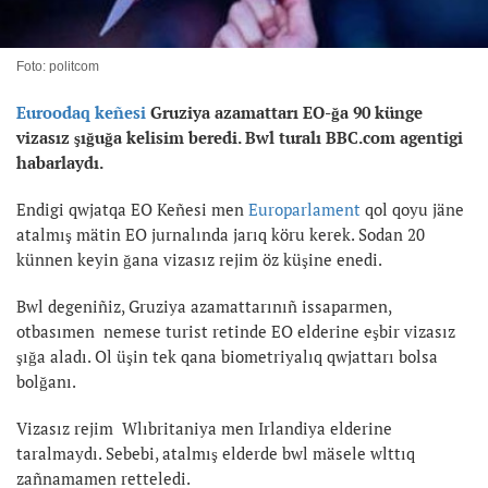
Foto: politcom
Euroodaq keñesi
Gruziya azamattarı EO-ğa 90 künge
vizasız şığuğa kelisim beredi. Bwl turalı BBC.com agentigi
habarlaydı.
Endigi qwjatqa EO Keñesi men
Europarlament
qol qoyu jäne
atalmış mätin EO jurnalında jarıq köru kerek. Sodan 20
künnen keyin ğana vizasız rejim öz küşine enedi.
Bwl degeniñiz, Gruziya azamattarınıñ issaparmen,
otbasımen nemese turist retinde EO elderine eşbir vizasız
şığa aladı. Ol üşin tek qana biometriyalıq qwjattarı bolsa
bolğanı.
Vizasız rejim Wlıbritaniya men Irlandiya elderine
taralmaydı. Sebebi, atalmış elderde bwl mäsele wlttıq
zañnamamen retteledi.