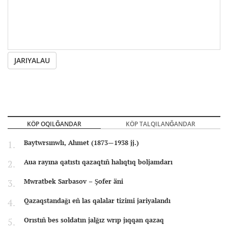
JARIYALAU
KÖP OQILĞANDAR
KÖP TALQILANĞANDAR
Baytwrsınwlı, Ahmet (1873—1938 jj.)
Aua rayına qatıstı qazaqtıñ halıqtıq boljamdarı
Mwratbek Sarbasov – Şofer äni
Qazaqstandağı eñ las qalalar tizimi jariyalandı
Orıstıñ bes soldatın jalğız wrıp jıqqan qazaq