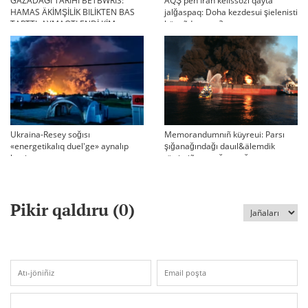
GAZADAĞI TARIHI BETBWRIS:
AQŞ pen Iran kelissözi qayta
HAMAS ÄKİMŞİLİK BILİKTEN BAS
jalğaspaq: Doha kezdesui şielenisti
TARTTI. AYMAQTI ENDİ KİM
bäseñdete me?
BASQARADI?
Ukraina-Resey soğısı
Memorandumnıñ küyreui: Parsı
«energetikalıq duel'ge» aynalıp
şığanağındağı dauıl&älemdik
ketti
tärtiptiñ sın sağatı soğıp twr
Pikir qaldıru (
0
)