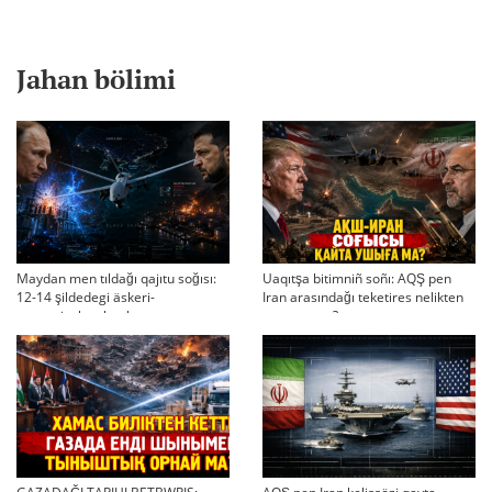
Jahan bölimi
Maydan men tıldağı qajıtu soğısı:
Uaqıtşa bitimniñ soñı: AQŞ pen
12-14 şildedegi äskeri-
Iran arasındağı teketires nelikten
strategiyalıq ahual
qayta uşıqtı?