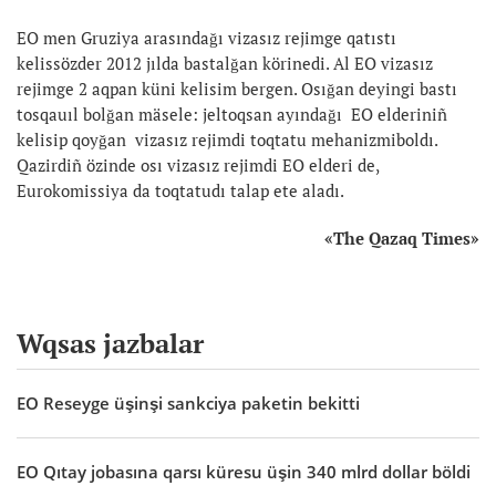
EO men Gruziya arasındağı vizasız rejimge qatıstı
kelissözder 2012 jılda bastalğan körinedi. Al EO vizasız
rejimge 2 aqpan küni kelisim bergen. Osığan deyingi bastı
tosqauıl bolğan mäsele: jeltoqsan ayındağı EO elderiniñ
kelisip qoyğan vizasız rejimdi toqtatu mehanizmiboldı.
Qazirdiñ özinde osı vizasız rejimdi EO elderi de,
Eurokomissiya da toqtatudı talap ete aladı.
«
The Qazaq Times
»
Wqsas jazbalar
EO Reseyge üşinşi sankciya paketin bekitti
EO Qıtay jobasına qarsı küresu üşin 340 mlrd dollar böldi