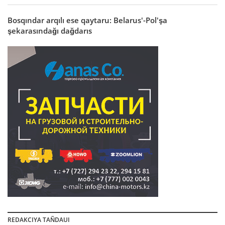
Bosqındar arqılı ese qaytaru: Belarus'-Pol'şa
şekarasındağı dağdarıs
REDAKCIYA TAÑDAUI