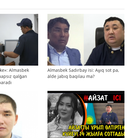
ñke»: Almasbek
Almasbek Sadırbay isi: Aşıq sot pa,
uapsız qalğan
älde jabıq baqılau ma?
baradı