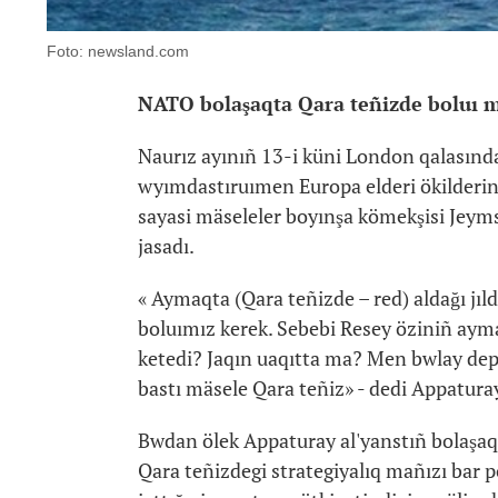
Foto: newsland.com
NATO bolaşaqta Qara teñizde boluı 
Naurız ayınıñ 13-i küni London qalasında 
wyımdastıruımen Europa elderi ökilderin
sayasi mäseleler boyınşa kömekşisi Jey
jasadı.
« Aymaqta (Qara teñizde – red) aldağı jıl
boluımız kerek. Sebebi Resey öziniñ ayma
ketedi? Jaqın uaqıtta ma? Men bwlay de
bastı mäsele Qara teñiz» - dedi Appatura
Bwdan ölek Appaturay al'yanstıñ bolaşa
Qara teñizdegi strategiyalıq mañızı bar p