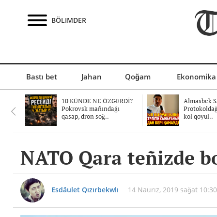
BÖLIMDER
Bastı bet
Jahan
Qoğam
Ekonomika
10 KÜNDE NE ÖZGERDİ?
Almasbek Sa
Pokrovsk mañındağı
Protokolda
qasap, dron soğ..
kol qoyul..
NATO Qara teñizde b
Esdäulet Qızırbekwlı
14 Naurız, 2019 sağat 10:30