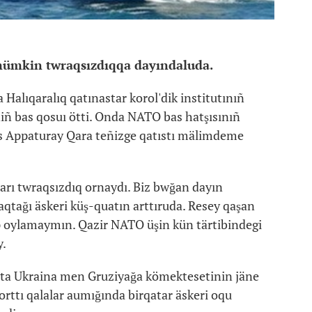
mümkin twraqsızdıqqa dayındaluda.
Halıqaralıq qatınastar korol'dik institutınıñ
iñ bas qosuı ötti. Onda NATO bas hatşısınıñ
ms Appaturay Qara teñizge qatıstı mälimdeme
darı twraqsızdıq ornaydı. Biz bwğan dayın
qtağı äskeri küş-quatın arttıruda. Resey qaşan
p oylamaymın. Qazir NATO üşin kün tärtibindegi
y.
qta Ukraina men Gruziyağa kömektesetinin jäne
orttı qalalar aumığında birqatar äskeri oqu