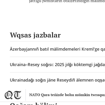
jattığu jwmıstarın ötkizetindigin mälimd
Wqsas jazbalar
Äzerbayjannıñ batıl mälimdemeleri Kreml'ge qa
Ukraina–Resey soğısı: 2025 jılğı köktemgi jağda
Ukrainadağı soğıs jäne Reseydiñ älemnen oqşau
NATO Qara teñizde boluı mümkin twraqsı