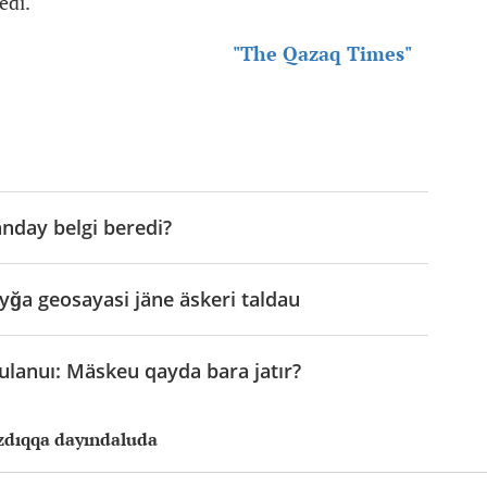
edi.
"The Qazaq Times"
nday belgi beredi?
yğa geosayasi jäne äskeri taldau
lanuı: Mäskeu qayda bara jatır?
zdıqqa dayındaluda