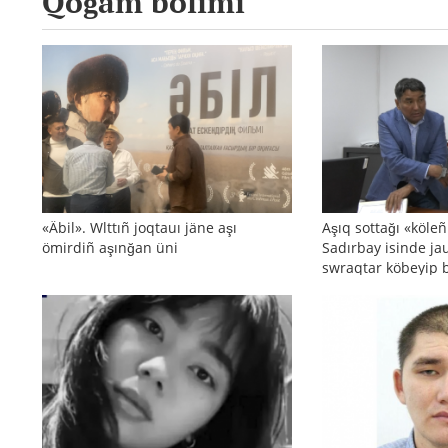
Qoğam bölimi
«Äbil». Wlttıñ joqtauı jäne aşı
Aşıq sottağı «köle
ömirdiñ aşınğan üni
Sadırbay isinde ja
swraqtar köbeyip 