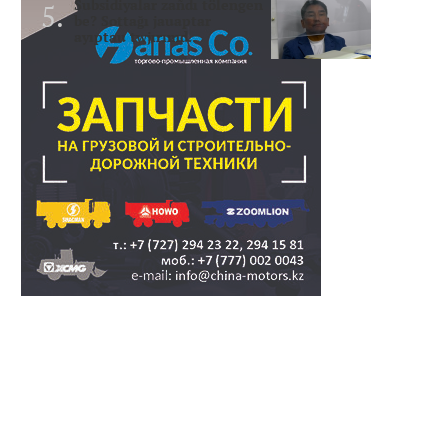
Subsidiyalar zañdı tölengen
be? Sottağı jauaptar
ayıptau twjırımd..