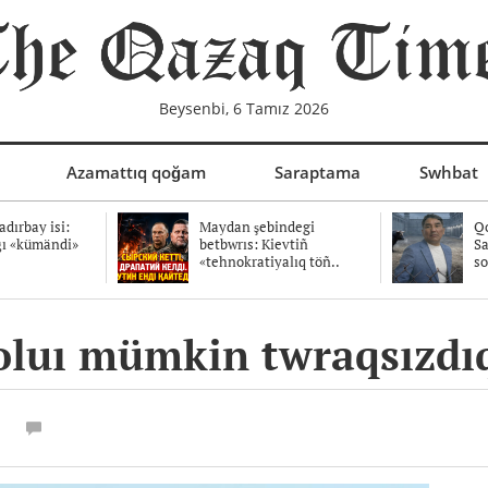
Beysenbi, 6 Tamız 2026
Azamattıq qoğam
Saraptama
Swhbat
dırbay isi:
Maydan şebindegi
Qo
ğı «kümändi»
betbwrıs: Kievtiñ
Sa
«tehnokratiyalıq töñ..
so
oluı mümkin twraqsızdı