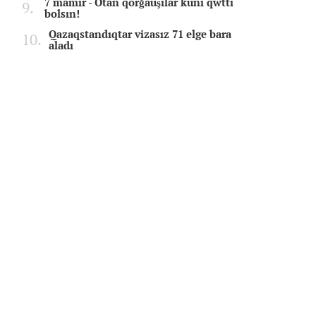
7 mamır - Otan qorğauşılar küni qwttı
bolsın!
Qazaqstandıqtar vizasız 71 elge bara
aladı