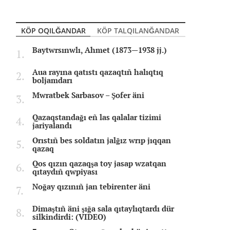
KÖP OQILĞANDAR
KÖP TALQILANĞANDAR
Baytwrsınwlı, Ahmet (1873—1938 jj.)
Aua rayına qatıstı qazaqtıñ halıqtıq
boljamdarı
Mwratbek Sarbasov – Şofer äni
Qazaqstandağı eñ las qalalar tizimi
jariyalandı
Orıstıñ bes soldatın jalğız wrıp jıqqan
qazaq
Qos qızın qazaqşa toy jasap wzatqan
qıtaydıñ qwpiyası
Noğay qızınıñ jan tebirenter äni
Dimaştıñ äni şığa sala qıtaylıqtardı dür
silkindirdi: (VIDEO)