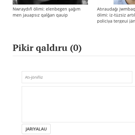
Nwraydıñ ölimi: elenbegen şağım
Atıraudağı jwmba
men jauapsız qalğan qauip
ölimi: iz-tüzsiz art
policiya tergeui j
reakciyası
Pikir qaldıru (
0
)
JARIYALAU