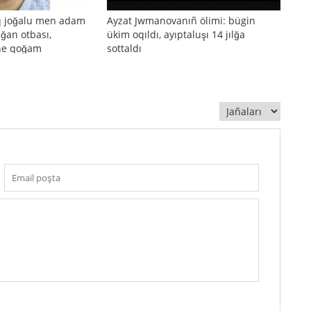
q joğalu men adam
Ayzat Jwmanovanıñ ölimi: bügin
ılğan otbası,
ükim oqıldı, ayıptaluşı 14 jılğa
äne qoğam
sottaldı