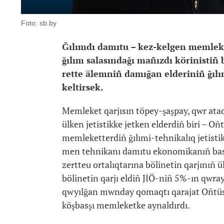
Foto: sb.by
Ğılımdı damıtu – kez-kelgen memleket
ğılım salasındağı mañızdı körinistiñ b
rette älemniñ damığan elderiniñ ğılı
keltirsek.
Memleket qarjısın töpey-şaşpay, qwr ata
ülken jetistikke jetken elderdiñ biri – Oñ
memleketterdiñ ğılımi-tehnikalıq jetisti
men tehnikanı damıtu ekonomikanıñ bastı 
zertteu ortalıqtarına bölinetin qarjınıñ ül
bölinetin qarjı eldiñ JİÖ-niñ 5%-ın qwray
qwyılğan mwnday qomaqtı qarajat Oñtüst
köşbasşı memleketke aynaldırdı.