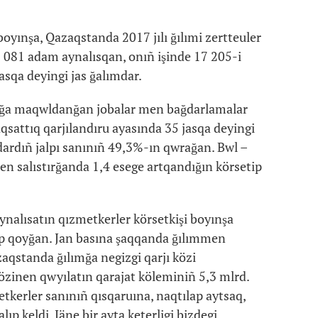
boyınşa, Qazaqstanda 2017 jılı ğılımi zertteuler
081 adam aynalısqan, onıñ işinde 17 205-i
asqa deyingi jas ğalımdar.
ruğa maqwldanğan jobalar men bağdarlamalar
sattıq qarjılandıru ayasında 35 jasqa deyingi
dardıñ jalpı sanınıñ 49,3%-ın qwrağan. Bwl –
n salıstırğanda 1,4 esege artqandığın körsetip
ynalısatın qızmetkerler körsetkişi boyınşa
ıp qoyğan. Jan basına şaqqanda ğılımmen
aqstanda ğılımğa negizgi qarjı közi
özinen qwyılatın qarajat köleminiñ 5,3 mlrd.
tkerler sanınıñ qısqaruına, naqtılap aytsaq,
ıp keldi. Jäne bir ayta keterligi bizdegi