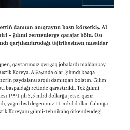
tiñ damuın anıqtaytın bastı körsetkiş. Al
iri – ğılımi zertteulerge qarajat bölu. Osı
mdı qarjılandırudağı täjiribesinen mısaldar
qpen, qaytarımsız qwrğaq jobalardı maldanbay
tüstik Koreya. Alğaşında olar ğılımdı basqa
kterin paydalanu arqılı damıtqan bolatın. Ğılım
baspaldağı retinde qarastırıldı. Tek ğılımi
esi 1991 jılı 5,5 mlrd dollarğa jetse, qazir
dı, yağni bwl degenimiz 11 mlrd dollar. Ğılımğa
ik Koreyanı ğılımi-tehnikalıq örkendeudegi