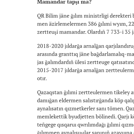
Mamandar tapşı ma?
QR Bilim jäne ğılım ministrligi derekteri 
men äzirlemelermen 386 ğılımi wyım, 22 
zertteuşi mamandar. Olardıñ 7 733-i 35 j
2018-2020 jıldarğa arnalğan qarjılandı
arasında granttıq jäne bağdarlamalıq-maq
jas ğalımdardıñ ülesi zertteuge qatısatın
2015-2017 jıldarğa arnalğan zertteulerme
otır.
Qazaqstan ğılımi zertteulermen tikeley a
damığan eldermen salıstırğanda köp qal
aynalısatın qızmetkerler sanı tömen. Qaz
memlekettik byudjetten bölinedi. Qarjı k
teñgege qısqaruı qwrılımdağı ğılımi qızme
ğılımmen aynalısuşılar sanınıñ azayuına al