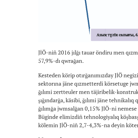
JİÖ-niñ 2016 jılğı tauar öndiru men qızme
57,9%-dı qwrağan.
Kesteden körip otırğanımızday JİÖ negiz
sektorına jäne qızmetterdi körsetuge jw
ğılımi zertteuler men täjiribelik-konstr
şığındarğa, käsibi, ğılımi jäne tehnikalıq
ğılımğa jwmsalğan 0,15% JİÖ-ni nemese ğı
Büginde elimizdiñ tehnologiyalıq köşbasşı
kölemin JİÖ-niñ 2,7-4,3%-na deyin köteru 