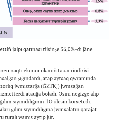
ttiñ jalpı qatınası tiisinşe 36,0%-dı jäne
inen naqtı ekonomikanıñ tauar öndirisi
msalğan şığındardı, atap aytsaq qwramında
uktorlıq jwmıstarğa (ĞZTKJ) jwmsağan
 qızmetterdi atauğa boladı. Osını negizge alıp
lım sıyımdılığınıñ JİÖ ülesin körsetedi.
ları ğılım sıyımdılığına jwmsalatın qarajat
turalı wsınıs aytıp jür.