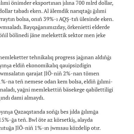
ımi önimder eksportınan jılına 700 mlrd dollar,
llar tabadı eken. Al älemdik narıqtağı ğılımi
raytın bolsa, onıñ 39%-ı AQŞ-tıñ ülesinde eken.
jwmsaladı. Bayqağanımızday, örkenietti elderde
köñil bölinedi jäne melekettik sektor men jeke
memleketter tehnikalıq progress jağınan aldıñğı
boyınşa eldiñ ekonomikalıq qauipsizdigin
 jwmsalatın qarajat JİÖ-niñ 2%-nan tömen
 1%-na teñ nemese odan kem bolsa, eldiñ ğılımi-
analadı, yağni memlekettiñ bäsekege qabilettiligi
qındı dami almaydı.
yınşa Qazaqstanda soñğı bes jılda ğılımğa
15%-ğa teñ. Bwl öte az körsetkiş, alayda
mıtuğa JİÖ-niñ 1%-ın jwmsau közdelip otır.