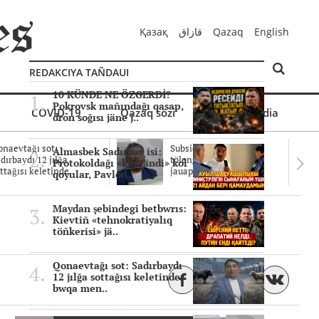
Қазақ
قازاق
Qazaq
English
REDAKCIYA TAÑDAUI
10 KÜNDE NE ÖZGERDİ?
Pokrovsk mañındağı qasap,
COVID-19
Qazaq sözi
Mul'timedia
dron soğısı jäne j..
naevtağı sot:
Subsidiyalar zañdı
Almasbek Sadırbay isi:
dırbaydı 12 jılğa
tölengen be? Sottağı
Protokoldağı «kümändi» kol
ttağısı keletinde..
jauaptar ayıpta..
qoyular, Pavlod..
Maydan şebindegi betbwrıs:
Kievtiñ «tehnokratiyalıq
töñkerisi» jä..
Qonaevtağı sot: Sadırbaydı
12 jılğa sottağısı keletinder
bwqa men..