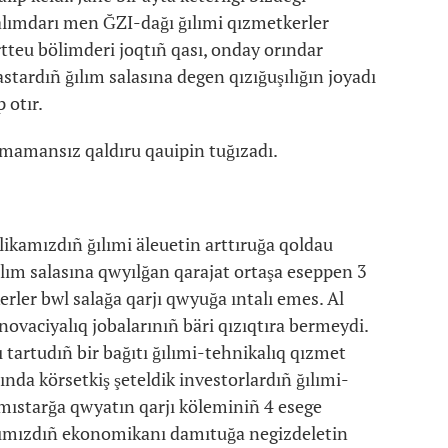
alımdarı men ĞZI-dağı ğılımi qızmetkerler
rtteu bölimderi joqtıñ qası, onday orındar
stardıñ ğılım salasına degen qızığuşılığın joyadı
 otır.
 mamansız qaldıru qauipin tuğızadı.
likamızdıñ ğılımi äleuetin arttıruğa qoldau
ılım salasına qwyılğan qarajat ortaşa eseppen 3
erler bwl salağa qarjı qwyuğa ıntalı emes. Al
novaciyalıq jobalarınıñ bäri qızıqtıra bermeydi.
tartudıñ bir bağıtı ğılımi-tehnikalıq qızmet
ğında körsetkiş şeteldik investorlardıñ ğılımi-
wmıstarğa qwyatın qarjı köleminiñ 4 esege
arımızdıñ ekonomikanı damıtuğa negizdeletin