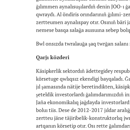
ğılımmen aynalısuşılardıñ denin JOO-ı ğ
qwraydı. Al öndiris orındarınıñ ğılımi-ze
zertteumen aynalıspay otır. Osınıñ bäri ja
nemese basqa salağa auısuına sebep bolıp
Bwl onsızda twralauğa şaq twrğan salanı
Qarjı közderi
Käsipkerlik sektordıñ ädettegidey respub
körsetuge qwlıqsız ekendigi bayqaladı. Ğ
jıl şamasında nätije beretindikten, käsipk
şeteldik investorlardı ğalımdarımızdıñ in
Jaña ekonomikalıq jağdayda investorlardı 
boluı tiis. Dese de 2012-2017 jıldar aralı
zertteu jäne täjiribelik-konstruktorlıq j
artqanın körsetip otır. Osı rette ğalımd