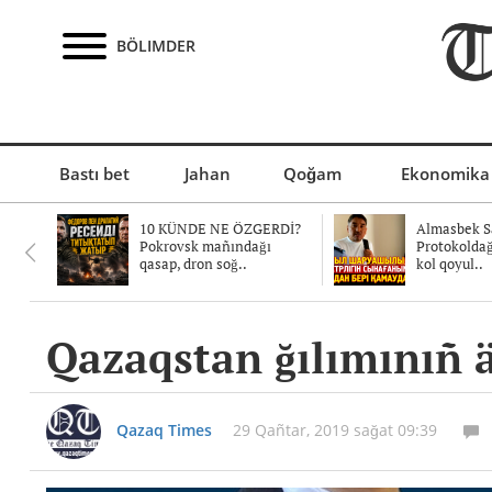
BÖLIMDER
Bastı bet
Jahan
Qoğam
Ekonomika
10 KÜNDE NE ÖZGERDİ?
Almasbek Sa
Pokrovsk mañındağı
Protokolda
qasap, dron soğ..
kol qoyul..
Qazaqstan ğılımınıñ 
Qazaq Times
29 Qañtar, 2019 sağat 09:39