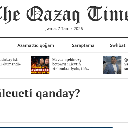
Jwma, 7 Tamız 2026
Azamattıq qoğam
Saraptama
Swhbat
dırbay isi:
Maydan şebindegi
Qo
ğı «kümändi»
betbwrıs: Kievtiñ
Sa
«tehnokratiyalıq töñ..
so
äleueti qanday?