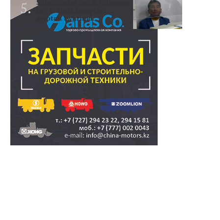
Subsidiyalar zañdı tölengen
be? Sottağı jauaptar
ayıptau twjırımd..