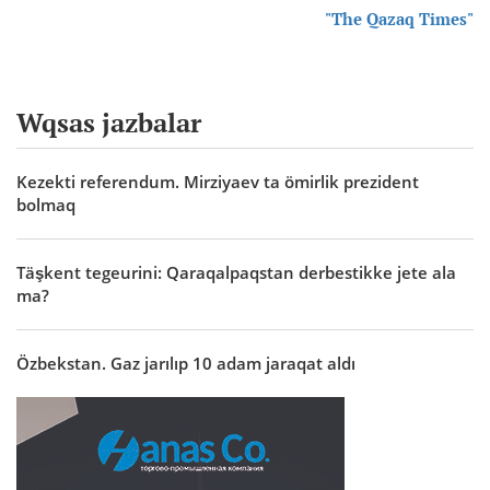
"The Qazaq Times"
Wqsas jazbalar
Kezekti referendum. Mirziyaev ta ömirlik prezident
bolmaq
Täşkent tegeurini: Qaraqalpaqstan derbestikke jete ala
ma?
Özbekstan. Gaz jarılıp 10 adam jaraqat aldı