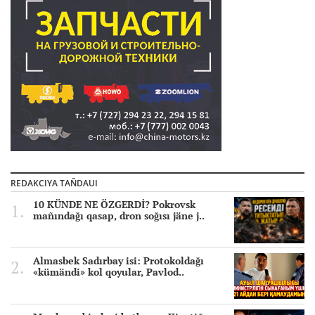
REDAKCIYA TAÑDAUI
10 KÜNDE NE ÖZGERDİ? Pokrovsk
mañındağı qasap, dron soğısı jäne j..
Almasbek Sadırbay isi: Protokoldağı
«kümändi» kol qoyular, Pavlod..