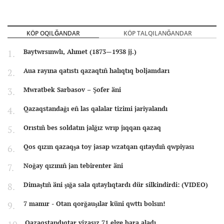
KÖP OQILĞANDAR
KÖP TALQILANĞANDAR
Baytwrsınwlı, Ahmet (1873—1938 jj.)
Aua rayına qatıstı qazaqtıñ halıqtıq boljamdarı
Mwratbek Sarbasov – Şofer äni
Qazaqstandağı eñ las qalalar tizimi jariyalandı
Orıstıñ bes soldatın jalğız wrıp jıqqan qazaq
Qos qızın qazaqşa toy jasap wzatqan qıtaydıñ qwpiyası
Noğay qızınıñ jan tebirenter äni
Dimaştıñ äni şığa sala qıtaylıqtardı dür silkindirdi: (VIDEO)
7 mamır - Otan qorğauşılar küni qwttı bolsın!
Qazaqstandıqtar vizasız 71 elge bara aladı