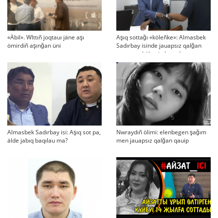
«Äbil». Wlttıñ joqtauı jäne aşı
Aşıq sottağı «köleñke»: Almasbek
ömirdiñ aşınğan üni
Sadırbay isinde jauapsız qalğan
swraqtar köbeyip baradı
Almasbek Sadırbay isi: Aşıq sot pa,
Nwraydıñ ölimi: elenbegen şağım
älde jabıq baqılau ma?
men jauapsız qalğan qauip