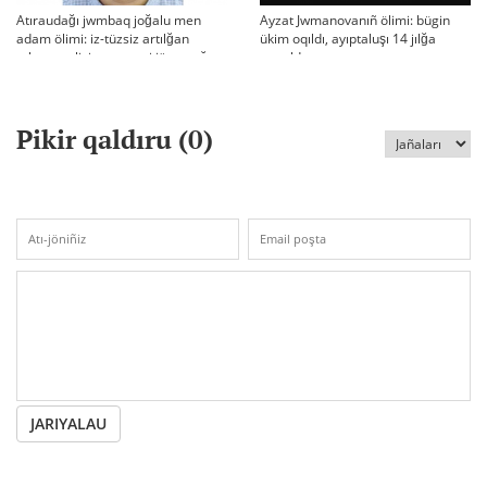
Atıraudağı jwmbaq joğalu men
Ayzat Jwmanovanıñ ölimi: bügin
adam ölimi: iz-tüzsiz artılğan
ükim oqıldı, ayıptaluşı 14 jılğa
otbası, policiya tergeui jäne qoğam
sottaldı
reakciyası
Pikir qaldıru (
0
)
JARIYALAU