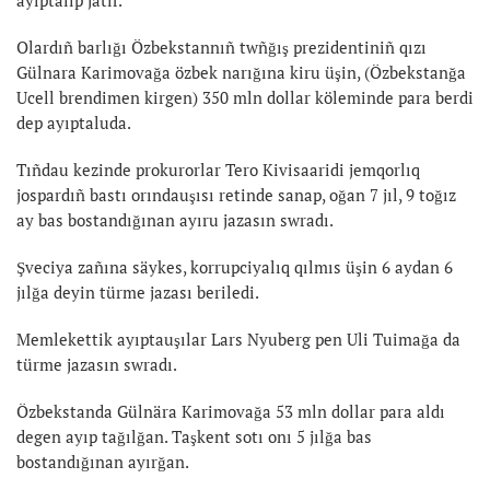
Olardıñ barlığı Özbekstannıñ twñğış prezidentiniñ qızı
Gülnara Karimovağa özbek narığına kiru üşin, (Özbekstanğa
Ucell brendimen kirgen) 350 mln dollar köleminde para berdi
dep ayıptaluda.
Tıñdau kezinde prokurorlar Tero Kivisaaridi jemqorlıq
jospardıñ bastı orındauşısı retinde sanap, oğan 7 jıl, 9 toğız
ay bas bostandığınan ayıru jazasın swradı.
​Şveciya zañına säykes, korrupciyalıq qılmıs üşin 6 aydan 6
jılğa deyin türme jazası beriledi.
Memlekettik ayıptauşılar Lars Nyuberg pen Uli Tuimağa da
türme jazasın swradı.
Özbekstanda Gülnära Karimovağa 53 mln dollar para aldı
degen ayıp tağılğan. Taşkent sotı onı 5 jılğa bas
bostandığınan ayırğan.