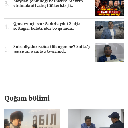
Maydan şebindegi betbwrıs: Kievtiñ
«tehnokratiyalıq töñkerisi» jä..
Qonaevtağı sot: Sadırbaydı 12 jılğa
sottağısı keletinder bwqa men..
Subsidiyalar zañdı tölengen be? Sottağı
jauaptar ayıptau twjırımd..
Qoğam bölimi