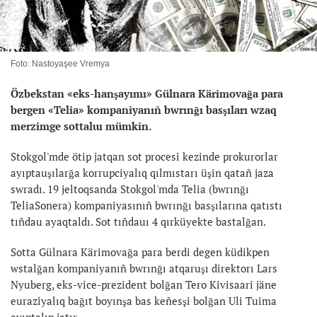
Foto: Nastoyaşee Vremya
Özbekstan «eks-hanşayımı» Gülnara Kärimovağa para
bergen «
Telia
»
kompaniyanıñ bwrınğı basşıları
wzaq
merzimge sottaluı mümkin.
Stokgol'mde ötip jatqan sot procesi kezinde prokurorlar
ayıptauşılarğa korrupciyalıq qılmıstarı üşin qatañ jaza
swradı. 19 jeltoqsanda Stokgol'mda Telia (bwrınğı
TeliaSonera) kompaniyasınıñ bwrınğı basşılarına qatıstı
tıñdau ayaqtaldı. Sot tıñdauı 4 qırküyekte bastalğan.
Sotta Gülnara Kärimovağa para berdi degen küdikpen
wstalğan kompaniyanıñ bwrınğı atqaruşı direktorı Lars
Nyuberg, eks-vice-prezident bolğan Tero Kivisaari jäne
euraziyalıq bağıt boyınşa bas keñesşi bolğan Uli Tuima
ayıptalıp jatır.