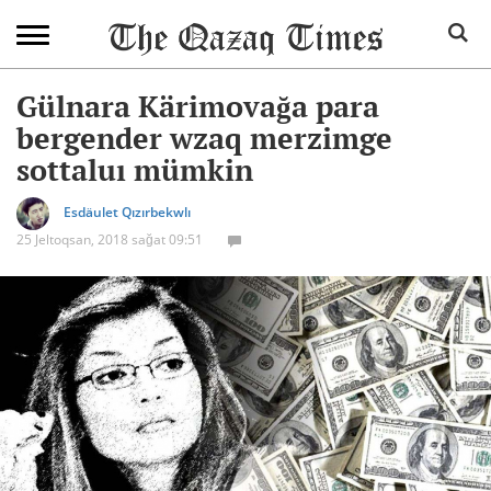
Gülnara Kärimovağa para
bergender wzaq merzimge
sottaluı mümkin
Esdäulet Qızırbekwlı
25 Jeltoqsan, 2018 sağat 09:51