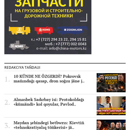
REDAKCIYA TAÑDAUI
10 KÜNDE NE ÖZGERDİ? Pokrovsk
mañındağı qasap, dron soğısı jäne j..
Almasbek Sadırbay isi: Protokoldağı
«kümändi» kol qoyular, Pavlod..
Maydan şebindegi betbwrıs: Kievtiñ
«tehnokratiyalıq töñkerisi» jä..