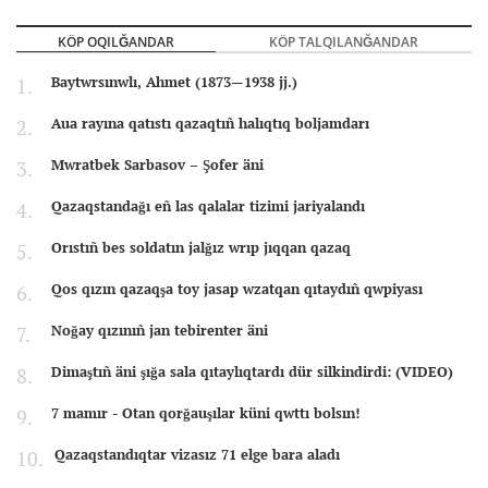
KÖP OQILĞANDAR
KÖP TALQILANĞANDAR
Baytwrsınwlı, Ahmet (1873—1938 jj.)
Aua rayına qatıstı qazaqtıñ halıqtıq boljamdarı
Mwratbek Sarbasov – Şofer äni
Qazaqstandağı eñ las qalalar tizimi jariyalandı
Orıstıñ bes soldatın jalğız wrıp jıqqan qazaq
Qos qızın qazaqşa toy jasap wzatqan qıtaydıñ qwpiyası
Noğay qızınıñ jan tebirenter äni
Dimaştıñ äni şığa sala qıtaylıqtardı dür silkindirdi: (VIDEO)
7 mamır - Otan qorğauşılar küni qwttı bolsın!
Qazaqstandıqtar vizasız 71 elge bara aladı