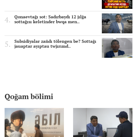
Qonaevtağı sot: Sadırbaydı 12 jılğa
sottağısı keletinder bwqa men..
Subsidiyalar zañdı tölengen be? Sottağı
jauaptar ayıptau twjırımd..
Qoğam bölimi