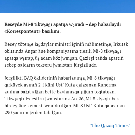
Reseyde Mi-8 tikwşağı apatqa wşıradı – dep habarlaydı
«Korrespontent» basılımı.
Resey tötenşe jağdaylar ministrliginiñ mälimetinşe, Irkutsk
oblısında Angar äue kompaniyasına tiesili Mi-8 tikwşağı
apatqa wşırap, üş adam köz jwmğan. Qazirgi tañda apattıñ
sebep-saldarın tekseru jwmıstarı jürgizilude.
Jergilikti BAQ ökilderiniñ habarlauınşa, Mi-8 tikwşağı
qırküyek ayınıñ 2-i küni Ust'-Kuta qalasınan Kunerma
auılına bağıt alğan bette baylanısqa şığuın toqtatqan.
Tikwşaqtı izdestiru jwmıstarına An-26, Mi-8 siyaqtı bes
birdey äue kemesi jwmıldırılğan. Mi-8 Ust'-Kuta qalasınan
290 şaqırım jerden tabılğan.
"The Qazaq Times"