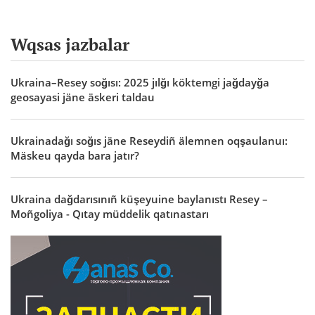
Wqsas jazbalar
Ukraina–Resey soğısı: 2025 jılğı köktemgi jağdayğa
geosayasi jäne äskeri taldau
Ukrainadağı soğıs jäne Reseydiñ älemnen oqşaulanuı:
Mäskeu qayda bara jatır?
Ukraina dağdarısınıñ küşeyuine baylanıstı Resey –
Moñgoliya - Qıtay müddelik qatınastarı