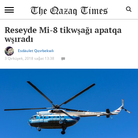
Reseyde Mi-8 tikwşağı apatqa
wşıradı
Esdäulet Qızırbekwlı
3 Qırküyek, 2018 sağat 13:38