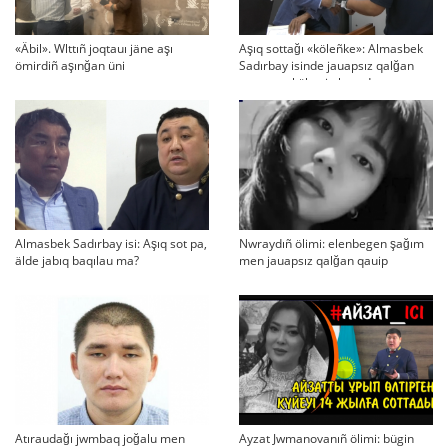
«Äbil». Wlttıñ joqtauı jäne aşı
Aşıq sottağı «köleñke»: Almasbek
ömirdiñ aşınğan üni
Sadırbay isinde jauapsız qalğan
swraqtar köbeyip baradı
Almasbek Sadırbay isi: Aşıq sot pa,
Nwraydıñ ölimi: elenbegen şağım
älde jabıq baqılau ma?
men jauapsız qalğan qauip
Atıraudağı jwmbaq joğalu men
Ayzat Jwmanovanıñ ölimi: bügin