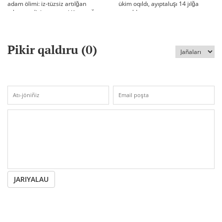
adam ölimi: iz-tüzsiz artılğan
ükim oqıldı, ayıptaluşı 14 jılğa
otbası, policiya tergeui jäne qoğam
sottaldı
reakciyası
Pikir qaldıru (
0
)
JARIYALAU