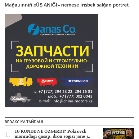
Mağauinniñ «ÜŞ ANIĞI» nemese Irısbek salğan portret
REDAKCIYA TAÑDAUI
10 KÜNDE NE ÖZGERDİ? Pokrovsk
mañındağı qasap, dron soğısı jäne j..