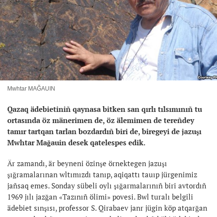
Mwhtar MAĞAUIN
Qazaq ädebietiniñ qaynasa bitken san qırlı tılsımınıñ tu
ortasında öz mänerimen de, öz älemimen de tereñdey
tamır tartqan tarlan bozdardıñ biri de, biregeyi de jazuşı
Mwhtar Mağauin desek qatelespes edik.
Är zamandı, är beyneni özinşe örnektegen jazuşı
şığramalarınan wltımızdı tanıp, aqiqattı tauıp jürgenimiz
jañsaq emes. Sonday sübeli oylı şığarmalarınıñ biri avtordıñ
1969 jılı jazğan «Tazınıñ ölimi» povesi. Bwl turalı belgili
ädebiet sınşısı, professor S. Qirabaev janr jügin köp atqarğan