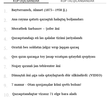
KÖP OQILĞANDAR
KÖP TALQILANĞANDAR
Baytwrsınwlı, Ahmet (1873—1938 jj.)
Aua rayına qatıstı qazaqtıñ halıqtıq boljamdarı
Mwratbek Sarbasov – Şofer äni
Qazaqstandağı eñ las qalalar tizimi jariyalandı
Orıstıñ bes soldatın jalğız wrıp jıqqan qazaq
Qos qızın qazaqşa toy jasap wzatqan qıtaydıñ qwpiyası
Noğay qızınıñ jan tebirenter äni
Dimaştıñ äni şığa sala qıtaylıqtardı dür silkindirdi: (VIDEO)
7 mamır - Otan qorğauşılar küni qwttı bolsın!
Qazaqstandıqtar vizasız 71 elge bara aladı