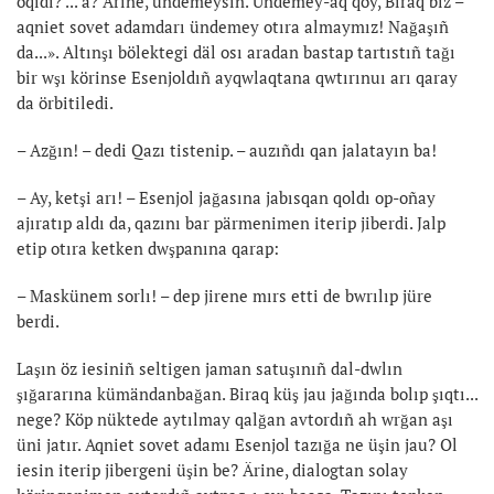
oqıdı? ... a? Ärine, ündemeysiñ. Ündemey-aq qoy, Biraq biz –
aqniet sovet adamdarı ündemey otıra almaymız! Nağaşıñ
da...». Altınşı bölektegi däl osı aradan bastap tartıstıñ tağı
bir wşı körinse Esenjoldıñ ayqwlaqtana qwtırınuı arı qaray
da örbitiledi.
– Azğın! – dedi Qazı tistenip. – auzıñdı qan jalatayın ba!
– Ay, ketşi arı! – Esenjol jağasına jabısqan qoldı op-oñay
ajıratıp aldı da, qazını bar pärmenimen iterip jiberdi. Jalp
etip otıra ketken dwşpanına qarap:
– Maskünem sorlı! – dep jirene mırs etti de bwrılıp jüre
berdi.
Laşın öz iesiniñ seltigen jaman satuşınıñ dal-dwlın
şığararına kümändanbağan. Biraq küş jau jağında bolıp şıqtı...
nege? Köp nüktede aytılmay qalğan avtordıñ ah wrğan aşı
üni jatır. Aqniet sovet adamı Esenjol tazığa ne üşin jau? Ol
iesin iterip jibergeni üşin be? Ärine, dialogtan solay