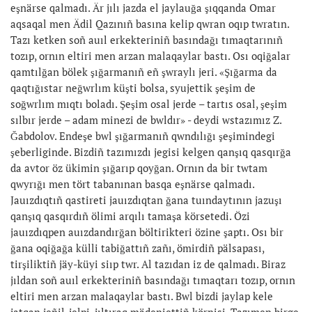
eşnärse qalmadı. Är jılı jazda el jaylauğa şıqqanda Omar
aqsaqal men Ädil Qazınıñ basına kelip qwran oqıp twratın.
Tazı ketken soñ auıl erkekteriniñ basındağı tımaqtarınıñ
tozıp, ornın eltiri men arzan malaqaylar bastı. Osı oqiğalar
qamtılğan bölek şığarmanıñ eñ şwraylı jeri. «Şığarma da
qaqtığıstar neğwrlım küşti bolsa, syujettik şeşim de
soğwrlım mıqtı boladı. Şeşim osal jerde – tartıs osal, şeşim
sılbır jerde – adam minezi de bwldır» - deydi wstazımız Z.
Ğabdolov. Endeşe bwl şığarmanıñ qwndılığı şeşimindegi
şeberliginde. Bizdiñ tazımızdı jegisi kelgen qanşıq qasqırğa
da avtor öz ükimin şığarıp qoyğan. Ornın da bir twtam
qwyrığı men tört tabanınan basqa eşnärse qalmadı.
Jauızdıqtıñ qastireti jauızdıqtan ğana tuındaytının jazuşı
qanşıq qasqırdıñ ölimi arqılı tamaşa körsetedi. Özi
jauızdıqpen auızdandırğan böltirikteri özine şaptı. Osı bir
ğana oqiğağa külli tabiğattıñ zañı, ömirdiñ pälsapası,
tirşiliktiñ jäy-küyi siıp twr. Al tazıdan iz de qalmadı. Biraz
jıldan soñ auıl erkekteriniñ basındağı tımaqtarı tozıp, ornın
eltiri men arzan malaqaylar bastı. Bwl bizdi jaylap kele