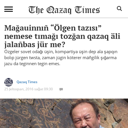
Mağauinnıñ “Ölgen tazısı”
nemese tımağı tozğan qazaq äli
jalañbas jür me?
Özgeler sovet odağı üşin, kompartiya üşin dep ala şapqın
bolıp jürgen twsta, zaman jügin köterer mäñgilik şığarma
jazu da teginnen tegin emes.
Qazaq Times
25 Jeltoqsan, 2016 sağat 09:30