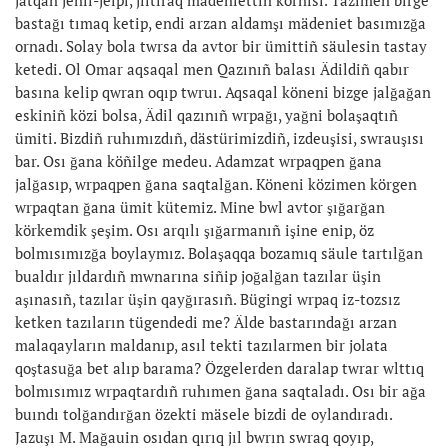
jatqan jeñil-jelpi, jıltıraq mädeniettiñ körnisi. Tazımen birge
bastağı tımaq ketip, endi arzan aldamşı mädeniet basımızğa
ornadı. Solay bola twrsa da avtor bir ümittiñ säulesin tastay
ketedi. Ol Omar aqsaqal men Qazınıñ balası Ädildiñ qabır
basına kelip qwran oqıp twruı. Aqsaqal köneni bizge jalğağan
eskiniñ közi bolsa, Ädil qazınıñ wrpağı, yağni bolaşaqtıñ
ümiti. Bizdiñ ruhımızdıñ, dästürimizdiñ, izdeuşisi, swrauşısı
bar. Osı ğana köñilge medeu. Adamzat wrpaqpen ğana
jalğasıp, wrpaqpen ğana saqtalğan. Köneni közimen körgen
wrpaqtan ğana ümit kütemiz. Mine bwl avtor şığarğan
körkemdik şeşim. Osı arqılı şığarmanıñ işine enip, öz
bolmısımızğa boylaymız. Bolaşaqqa bozamıq säule tartılğan
bualdır jıldardıñ mwnarına siñip joğalğan tazılar üşin
aşınasıñ, tazılar üşin qayğırasıñ. Bügingi wrpaq iz-tozsız
ketken tazıların tügendedi me? Älde bastarındağı arzan
malaqayların maldanıp, asıl tekti tazılarmen bir jolata
qoştasuğa bet alıp barama? Özgelerden daralap twrar wlttıq
bolmısımız wrpaqtardıñ ruhımen ğana saqtaladı. Osı bir ağa
buındı tolğandırğan özekti mäsele bizdi de oylandıradı.
Jazuşı M. Mağauin osıdan qırıq jıl bwrın swraq qoyıp,