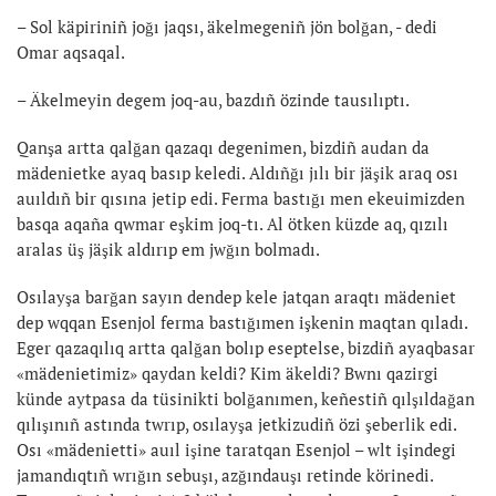
– Sol käpiriniñ joğı jaqsı, äkelmegeniñ jön bolğan, - dedi
Omar aqsaqal.
– Äkelmeyin degem joq-au, bazdıñ özinde tausılıptı.
Qanşa artta qalğan qazaqı degenimen, bizdiñ audan da
mädenietke ayaq basıp keledi. Aldıñğı jılı bir jäşik araq osı
auıldıñ bir qısına jetip edi. Ferma bastığı men ekeuimizden
basqa aqaña qwmar eşkim joq-tı. Al ötken küzde aq, qızılı
aralas üş jäşik aldırıp em jwğın bolmadı.
Osılayşa barğan sayın dendep kele jatqan araqtı mädeniet
dep wqqan Esenjol ferma bastığımen işkenin maqtan qıladı.
Eger qazaqılıq artta qalğan bolıp eseptelse, bizdiñ ayaqbasar
«mädenietimiz» qaydan keldi? Kim äkeldi? Bwnı qazirgi
künde aytpasa da tüsinikti bolğanımen, keñestiñ qılşıldağan
qılışınıñ astında twrıp, osılayşa jetkizudiñ özi şeberlik edi.
Osı «mädenietti» auıl işine taratqan Esenjol – wlt işindegi
jamandıqtıñ wrığın sebuşı, azğındauşı retinde körinedi.