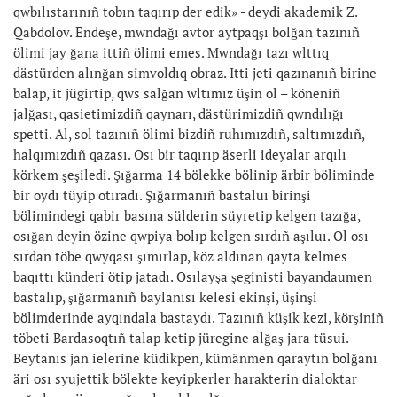
qwbılıstarınıñ tobın taqırıp der edik» - deydi akademik Z.
Qabdolov. Endeşe, mwndağı avtor aytpaqşı bolğan tazınıñ
ölimi jay ğana ittiñ ölimi emes. Mwndağı tazı wlttıq
dästürden alınğan simvoldıq obraz. Itti jeti qazınanıñ birine
balap, it jügirtip, qws salğan wltımız üşin ol – köneniñ
jalğası, qasietimizdiñ qaynarı, dästürimizdiñ qwndılığı
spetti. Al, sol tazınıñ ölimi bizdiñ ruhımızdıñ, saltımızdıñ,
halqımızdıñ qazası. Osı bir taqırıp äserli ideyalar arqılı
körkem şeşiledi. Şığarma 14 bölekke bölinip ärbir böliminde
bir oydı tüyip otıradı. Şığarmanıñ bastaluı birinşi
bölimindegi qabir basına sülderin süyretip kelgen tazığa,
osığan deyin özine qwpiya bolıp kelgen sırdıñ aşıluı. Ol osı
sırdan töbe qwyqası şımırlap, köz aldınan qayta kelmes
baqıttı künderi ötip jatadı. Osılayşa şeginisti bayandaumen
bastalıp, şığarmanıñ baylanısı kelesi ekinşi, üşinşi
bölimderinde ayqındala bastaydı. Tazınıñ küşik kezi, körşiniñ
töbeti Bardasoqtıñ talap ketip jüregine alğaş jara tüsui.
Beytanıs jan ielerine küdikpen, kümänmen qaraytın bolğanı
äri osı syujettik bölekte keyipkerler harakterin dialoktar