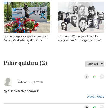
Sozbwydağa salınğan jeti tomdıq:
31 mamır: Wmıtılğan älde bilik
Qazaqtıñ akademiyalıq tarihı
ädeyi wmıttırğısı kelgen tarih pa?
qaşan jarıq köredi?
Pikir qaldıru (
2
)
+
–
+1
Самал
9 jıl bwrın
Дұрыс айтасыз Ағажай!
жауап беру
+
–
+2