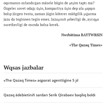
oqırmanın oylandırğan mäsele bügin de şeşim taptı ma?
Özgeler sovet odağı üşin, kompartiya üşin dep ala şapqın
bolıp jürgen twsta, zaman jügin köterer mäñgilik şığarma
jazu da teginnen tegin emes. Jazuşınıñ şeberligi de, ayrıqşa
suretkerligi de osında bolsa kerek.
Nwrbätima BAYTWRSIN
«
The Qazaq Times
»
Wqsas jazbalar
«The Qazaq Times» aqparat agenttigine 5 jıl
Qazaq ädebietiniñ sardarı Serik Qirabaev baqilıq boldı