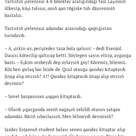
Tartıstıñ şielenisui 4-8 bölekter aralığındağı tazı Laşınnıñ
ülkeyip, küşi tolısuı, onıñ qan tögiske tolı däureniniñ
bastaluı.
Tartıstıñ şielenisui adamdar arasındağı qaqtığıstan
tuındaydı.
– A, şirkin-ay, periştedey taza bola qaluın! – dedi Esenjol.
Dauısı köterilip qaltırap ketti. Söylegen sayın elirip, ayğayğa
bastı. – Eşkim sezbeydi dep oylaysıñ ğoy! Köremiz, bilemiz.
Köz ben qwlaq bar bizde de. Qızıl otauğa qanday kitaptardı
jinap alıp otırsıñ? A!? Qanday kitaptardı jinap alıp otırsıñ
deyimin?
– Sovet baspasınan şıqqan kitaptardı.
– Olardı şığarğanda seniñ nağaşıñ sekildi otanın satqan
adamdar. Bäriñ sıbaylassıñ. Men bilmeydi deymisiñ?
Jazday Esjannıñ student balası senen qanday kitaptar alıp