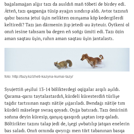
bağalamağan alğır tazı da auıldıñ mañ töbeti de birdey edi.
Ätteñ, tazı qaqpanğa tüsip ayağın sındırıp aldı. Avtor tazınıñ
qabır basına jetui üşin nelikten osınşama köp kedergilerdi
keltiredi? Tazı jan därmenin jiıp jetedi-au äyteuir. Öytkeni ol
onıñ iesine tabısam ba degen eñ soñğı ümiti edi. Tazı özin
aman saqtau üşin, ruhın aman saqtau üşin jantalastı.
foto: http://tazy.kz/zheti-kazyna-kumai-tazy/
Syujettiñ şeşilui 13-14 bölikterdegi oqiğalar arqılı aşıldı.
Qarama-qarsı taytalastardıñ, kürdeli küresterdiñ türlişe
tağdır tartısınan naqtı nätije şığarıladı. Bwndağı nätije tım
kürdeli mäselege swraq qoyadı. Oyğa batıradı. Tazı ömiriniñ
soñına deyin küresip, qanşıq qasqırdı şaptan irep qaladı.
Böltirikter tazını talap jedi de, işegi şwbatılıp jatqan enelerin
bas saladı. Onıñ ornında qwyrığı men tört tabanınan basqa