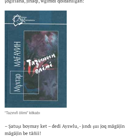
şoğırlana, jinaqı, wğımdı qoldanılğan:
“Tazınıñ ölimi” kitkabı
– Şatuşı boymay ket – dedi Ayswlu, - jındı şuı joq mägäjin
mägäjin be täñii!