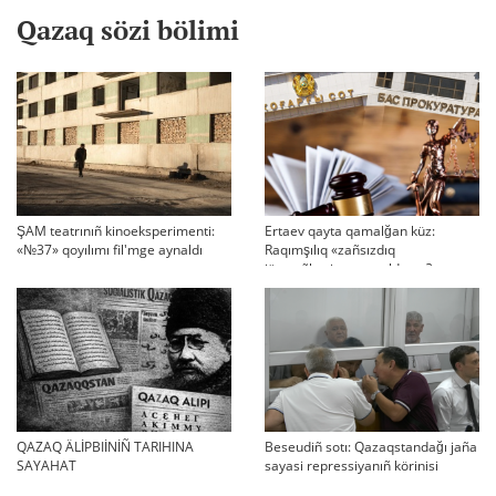
Qazaq sözi bölimi
ŞAM teatrınıñ kinoeksperimenti:
Ertaev qayta qamalğan küz:
«№37» qoyılımı fil'mge aynaldı
Raqımşılıq «zañsızdıq
järmeñkesine» aynaldı ma?
QAZAQ ÄLİPBIİNİÑ TARIHINA
Beseudiñ sotı: Qazaqstandağı jaña
SAYAHAT
sayasi repressiyanıñ körinisi