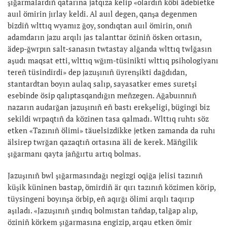
şığarmalardıñ qatarına jatqıza kelip «olardıñ köbi ädebietke
auıl ömirin jırlay keldi. Al auıl degen, qanşa degenmen
bizdiñ wlttıq wyamız ğoy, sondıqtan auıl ömirin, onıñ
adamdarın jazu arqılı jas talanttar öziniñ ösken ortasın,
ädep-ğwrpın salt-sanasın twtastay alğanda wlttıq twlğasın
aşudı maqsat etti, wlttıq wğım-tüsinikti wlttıq psihologiyanı
tereñ tüsindirdi» dep jazuşınıñ üyrenşikti dağdıdan,
stantardtan boyın aulaq salıp, sayasatker emes suretşi
esebinde ösip qalıptasqandığın meñzegen. Ağabuınnıñ
nazarın audarğan jazuşınıñ eñ bastı erekşeligi, bügingi biz
sekildi wrpaqtıñ da közinen tasa qalmadı. Wlttıq ruhtı söz
etken «Tazınıñ ölimi» täuelsizdikke jetken zamanda da ruhı
älsirep twrğan qazaqtıñ ortasına äli de kerek. Mäñgilik
şığarmanı qayta jañğırtu artıq bolmas.
Jazuşınıñ bwl şığarmasındağı negizgi oqiğa jelisi tazınıñ
küşik küninen bastap, ömirdiñ är qırı tazınıñ közimen körip,
tüysingeni boyınşa örbip, eñ aqırğı ölimi arqılı taqırıp
aşıladı. «Jazuşınıñ şındıq bolmıstan tañdap, talğap alıp,
öziniñ körkem şığarmasına engizip, arqau etken ömir