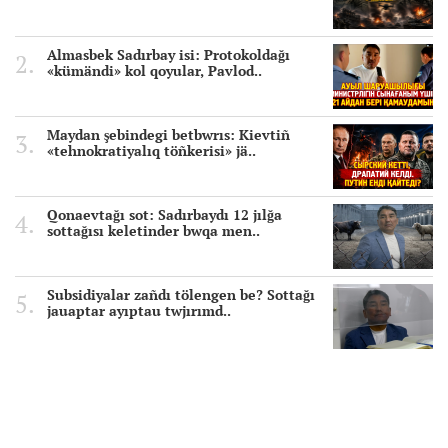
Almasbek Sadırbay isi: Protokoldağı
«kümändi» kol qoyular, Pavlod..
Maydan şebindegi betbwrıs: Kievtiñ
«tehnokratiyalıq töñkerisi» jä..
Qonaevtağı sot: Sadırbaydı 12 jılğa
sottağısı keletinder bwqa men..
Subsidiyalar zañdı tölengen be? Sottağı
jauaptar ayıptau twjırımd..