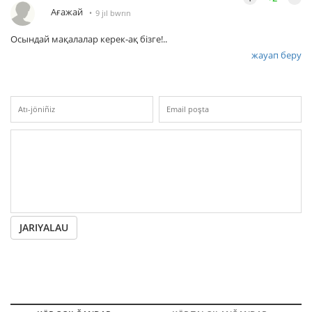
Ағажай
9 jıl bwrın
Осындай мақалалар керек-ақ бізге!..
жауап беру
JARIYALAU