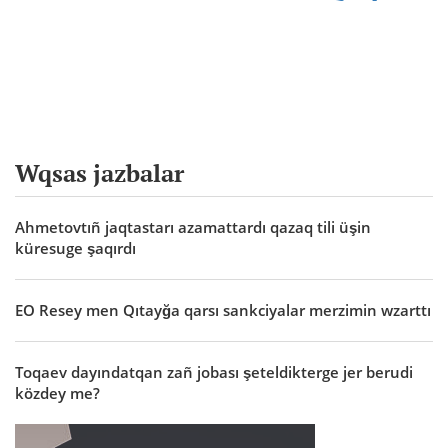
Wqsas jazbalar
Ahmetovtıñ jaqtastarı azamattardı qazaq tili üşin
küresuge şaqırdı
EO Resey men Qıtayğa qarsı sankciyalar merzimin wzarttı
Toqaev dayındatqan zañ jobası şeteldikterge jer berudi
közdey me?