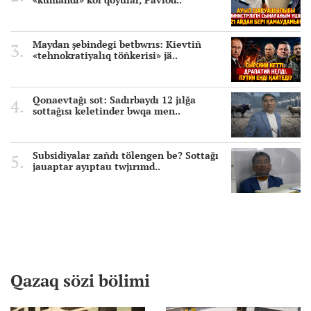
Maydan şebindegi betbwrıs: Kievtiñ
«tehnokratiyalıq töñkerisi» jä..
Qonaevtağı sot: Sadırbaydı 12 jılğa
sottağısı keletinder bwqa men..
Subsidiyalar zañdı tölengen be? Sottağı
jauaptar ayıptau twjırımd..
Qazaq sözi bölimi