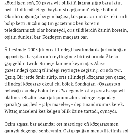
köterilgen soñ, 30 payız wlt biliktiñ jağına şığıp bara jatır,
bwl –tildik mäselege baylanıstı qoğamnıñ ekige bölinui.
Olardıñ qoğamğa bergen bağası, közqarastarınıñ özi eki türli
bolıp ketti. Bizdiñ oqitın gazetimiz ben köretin
teledidarımızdı olar körmeydi, orıs tildilerdiñ öziniñ köretin,
oqitın düniesi bar. Közdegen maqsatı bar.
Äli esimde, 2005 jılı orıs tilindegi basılımdarda jariyalanğan
oppoziciya basşılarınıñ reytinginde birinşi orında Äkejan
Qajıgeldin twrdı. Birneşe künnen keyin «Jas Alaş»
gazetindegi qazaq tilindegi reytingte segizinşi orında twr.
Qızıq. Bir jerde ömir sürip, orıs tilindegi közqaras pen qazaq
tilindegi közqaras ekeui eki bölek. Sondıqtan «Qazaqstan
bolaşağı qanday boluı kerek?» degende, otız payız basqa wlt
ökiline: «Bizdiñ jasap jatqanımızdıñ sizderge eşqanday
qarsılığı joq, bwl – jalpı mäsele», – dep tüsindiruimiz kerek.
Wlttıq mäseleni kez kelgen bilik özine tartadı, oynaydı.
Özim aqşası bar adamdar osı mäselege oñ közqarasımen
qaraydı degenge senbeymin. Qatıp qalğan mentalitetimiz sol