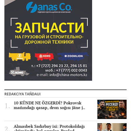
REDAKCIYA TAÑDAUI
10 KÜNDE NE ÖZGERDİ? Pokrovsk
mañındağı qasap, dron soğısı jäne j..
Almasbek Sadırbay isi: Protokoldağı
«kümändi» kol qoyular, Pavlod..