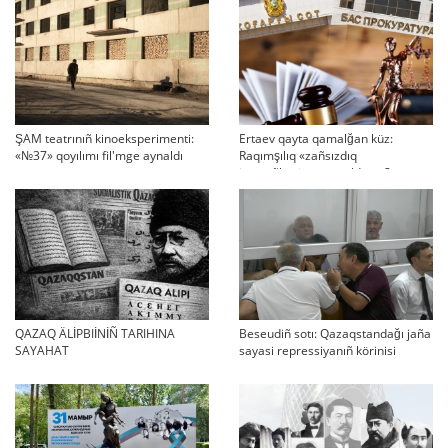
ŞAM teatrınıñ kinoeksperimenti:
Ertaev qayta qamalğan küz:
«№37» qoyılımı fil'mge aynaldı
Raqımşılıq «zañsızdıq
järmeñkesine» aynaldı ma?
QAZAQ ÄLİPBIİNİÑ TARIHINA
Beseudiñ sotı: Qazaqstandağı jaña
SAYAHAT
sayasi repressiyanıñ körinisi