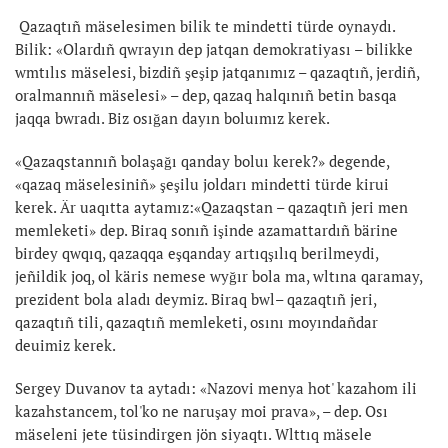
Qazaqtıñ mäselesimen bilik te mindetti türde oynaydı.
Bilik: «Olardıñ qwrayın dep jatqan demokratiyası – bilikke
wmtılıs mäselesi, bizdiñ şeşip jatqanımız – qazaqtıñ, jerdiñ,
oralmannıñ mäselesi» – dep, qazaq halqınıñ betin basqa
jaqqa bwradı. Biz osığan dayın boluımız kerek.
«Qazaqstannıñ bolaşağı qanday boluı kerek?» degende,
«qazaq mäselesiniñ» şeşilu joldarı mindetti türde kirui
kerek. Är uaqıtta aytamız:«Qazaqstan – qazaqtıñ jeri men
memleketi» dep. Biraq sonıñ işinde azamattardıñ bärine
birdey qwqıq, qazaqqa eşqanday artıqşılıq berilmeydi,
jeñildik joq, ol käris nemese wyğır bola ma, wltına qaramay,
prezident bola aladı deymiz. Biraq bwl– qazaqtıñ jeri,
qazaqtıñ tili, qazaqtıñ memleketi, osını moyındañdar
deuimiz kerek.
Sergey Duvanov ta aytadı: «Nazovi menya hot' kazahom ili
kazahstancem, tol'ko ne naruşay moi prava», – dep. Osı
mäseleni jete tüsindirgen jön siyaqtı. Wlttıq mäsele