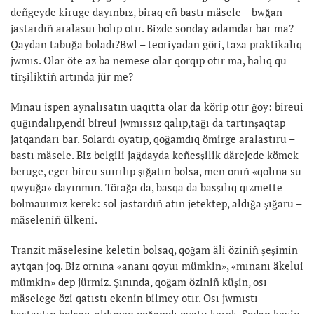
deñgeyde kiruge dayınbız, biraq eñ bastı mäsele – bwğan
jastardıñ aralasuı bolıp otır. Bizde sonday adamdar bar ma?
Qaydan tabuğa boladı?Bwl – teoriyadan göri, taza praktikalıq
jwmıs. Olar öte az ba nemese olar qorqıp otır ma, halıq qu
tirşiliktiñ artında jür me?
Mınau ispen aynalısatın uaqıtta olar da körip otır ğoy: bireui
quğındalıp,endi bireui jwmıssız qalıp,tağı da tartınşaqtap
jatqandarı bar. Solardı oyatıp, qoğamdıq ömirge aralastıru –
bastı mäsele. Biz belgili jağdayda keñesşilik därejede kömek
beruge, eger bireu suırılıp şığatın bolsa, men onıñ «qolına su
qwyuğa» dayınmın. Törağa da, basqa da basşılıq qızmette
bolmauımız kerek: sol jastardıñ atın jetektep, aldığa şığaru –
mäseleniñ ülkeni.
Tranzit mäselesine keletin bolsaq, qoğam äli öziniñ şeşimin
aytqan joq. Biz ornına «ananı qoyuı mümkin», «mınanı äkelui
mümkin» dep jürmiz. Şınında, qoğam öziniñ küşin, osı
mäselege özi qatıstı ekenin bilmey otır. Osı jwmıstı