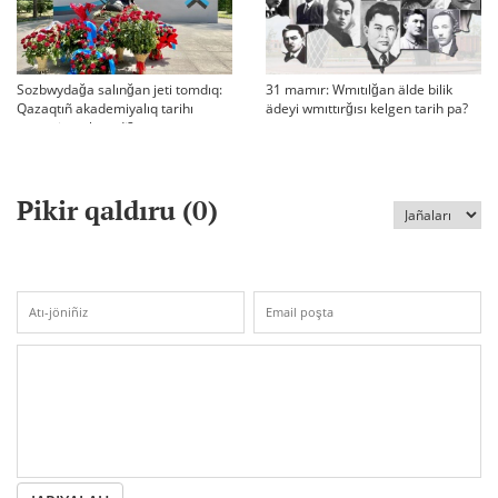
Sozbwydağa salınğan jeti tomdıq:
31 mamır: Wmıtılğan älde bilik
Qazaqtıñ akademiyalıq tarihı
ädeyi wmıttırğısı kelgen tarih pa?
qaşan jarıq köredi?
Pikir qaldıru (
0
)