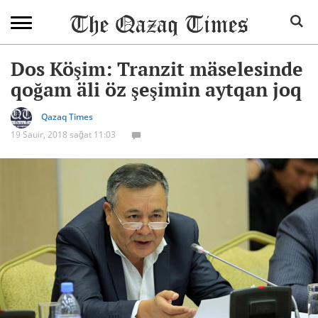
Dos Köşim: Tranzit mäselesinde
qoğam äli öz şeşimin aytqan joq
Qazaq Times
19 Säuir, 2018 sağat 11:03