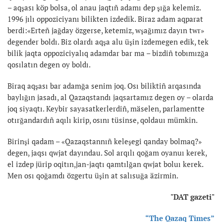
– aqşası köp bolsa, ol anau jaqtıñ adamı dep şığa kelemiz.
1996 jılı oppoziciyanı bilikten izdedik. Biraz adam aqparat
berdi:«Erteñ jağday özgerse, ketemiz, wşağımız dayın twr»
degender boldı. Biz olardı aqşa alu üşin izdemegen edik, tek
bilik jaqta oppoziciyalıq adamdar bar ma – bizdiñ tobımızğa
qosılatın degen oy boldı.
Biraq aqşası bar adamğa senim joq. Osı biliktiñ arqasında
baylığın jasadı, al Qazaqstandı jaqsartamız degen oy – olarda
joq siyaqtı. Keybir sayasatkerlerdiñ, mäselen, parlamentte
otırğandardıñ aqılı kirip, osını tüsinse, qoldauı mümkin.
Birinşi qadam – «Qazaqstannıñ keleşegi qanday bolmaq?»
degen, jaqsı qwjat dayındau. Sol arqılı qoğam oyanuı kerek,
el izdep jürip oqitın,jan-jaqtı qamtılğan qwjat boluı kerek.
Men osı qoğamdı özgertu üşin at salısuğa äzirmin.
"DAT gazeti"
“The Qazaq Times”