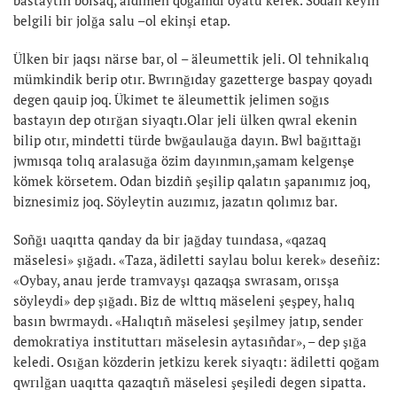
bastaytın bolsaq, aldımen qoğamdı oyatu kerek. Sodan keyin
belgili bir jolğa salu –ol ekinşi etap.
Ülken bir jaqsı närse bar, ol – äleumettik jeli. Ol tehnikalıq
mümkindik berip otır. Bwrınğıday gazetterge baspay qoyadı
degen qauip joq. Ükimet te äleumettik jelimen soğıs
bastayın dep otırğan siyaqtı.Olar jeli ülken qwral ekenin
bilip otır, mindetti türde bwğaulauğa dayın. Bwl bağıttağı
jwmısqa tolıq aralasuğa özim dayınmın,şamam kelgenşe
kömek körsetem. Odan bizdiñ şeşilip qalatın şapanımız joq,
biznesimiz joq. Söyleytin auzımız, jazatın qolımız bar.
Soñğı uaqıtta qanday da bir jağday tuındasa, «qazaq
mäselesi» şığadı. «Taza, ädiletti saylau boluı kerek» deseñiz:
«Oybay, anau jerde tramvayşı qazaqşa swrasam, orısşa
söyleydi» dep şığadı. Biz de wlttıq mäseleni şeşpey, halıq
basın bwrmaydı. «Halıqtıñ mäselesi şeşilmey jatıp, sender
demokratiya instituttarı mäselesin aytasıñdar», – dep şığa
keledi. Osığan közderin jetkizu kerek siyaqtı: ädiletti qoğam
qwrılğan uaqıtta qazaqtıñ mäselesi şeşiledi degen sipatta.