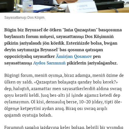
Sayasattanuşı Dos Köşim.
Bügin biz Bryussel'de ötken "Jaña Qazaqstan" basqosuına
baylanıstı forum müşesi, sayasattanuşı Dos Köşimniñ
pikirin jariyalaudı jön kördik. Esteriñizde bolsa, bwğan
deyin saytımızğa Bryussel' bas qosuına qatısqan
oppoziciyalıq sayasatker
Ämirjan Qosanov
pen
sayasattanuşı
Aydos Sarımnıñ
pikirlerin jariyalağanbız.
Bügingi forum, meniñ oyımşa, biraz adamğa, meniñ özime de
ülken oy saldı. «Qazaqstan bolaşaqta qanday bolu kerek?»
dep, halıqtıñ, azamattar men sayasatkerlerdiñ aldına swraq
qoyu kezeñi keldi. Juıq bes-altı jıl işinde ağamız ketedi dep
oylamaymın. Ol kisi, densaulıq berse, 10–20 jılday, tipti öle-
ölgenşe ketpeytini aydan anıq. Biraq osı swraq arqılı
qoğamdı oyatuğa boladı.
Forumnıñ sapalıq jağdayına keler bolsaq, belgili bir wyımdıq