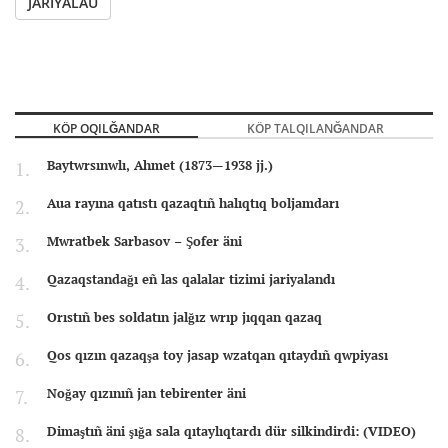
JARIYALAU
KÖP OQILĞANDAR
KÖP TALQILANĞANDAR
Baytwrsınwlı, Ahmet (1873—1938 jj.)
Aua rayına qatıstı qazaqtıñ halıqtıq boljamdarı
Mwratbek Sarbasov – Şofer äni
Qazaqstandağı eñ las qalalar tizimi jariyalandı
Orıstıñ bes soldatın jalğız wrıp jıqqan qazaq
Qos qızın qazaqşa toy jasap wzatqan qıtaydıñ qwpiyası
Noğay qızınıñ jan tebirenter äni
Dimaştıñ äni şığa sala qıtaylıqtardı dür silkindirdi: (VIDEO)