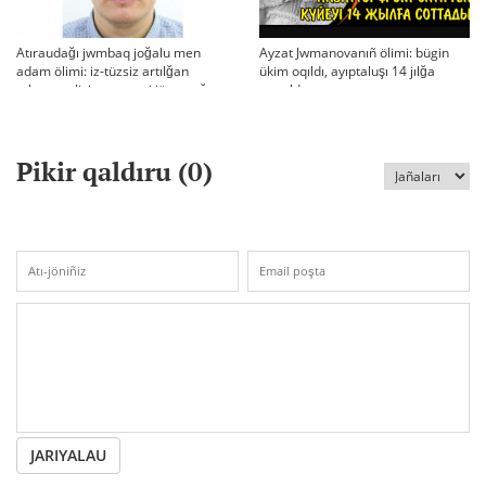
Atıraudağı jwmbaq joğalu men
Ayzat Jwmanovanıñ ölimi: bügin
adam ölimi: iz-tüzsiz artılğan
ükim oqıldı, ayıptaluşı 14 jılğa
otbası, policiya tergeui jäne qoğam
sottaldı
reakciyası
Pikir qaldıru (
0
)
JARIYALAU