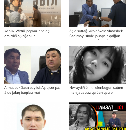
«Äbil». Wlttıñ joqtauı jäne aşı
Aşıq sottağı «köleñke»: Almasbek
ömirdiñ aşınğan üni
Sadırbay isinde jauapsız qalğan
swraqtar köbeyip baradı
Almasbek Sadırbay isi: Aşıq sot pa,
Nwraydıñ ölimi: elenbegen şağım
älde jabıq baqılau ma?
men jauapsız qalğan qauip