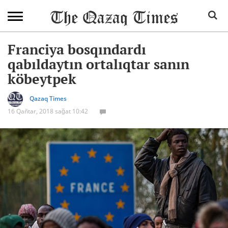
Franciya bosqındardı
qabıldaytın ortalıqtar sanın
köbeytpek
Qazaq Times
16 Qañtar, 2018 sağat 10:42