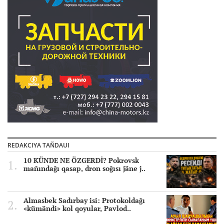
REDAKCIYA TAÑDAUI
10 KÜNDE NE ÖZGERDİ? Pokrovsk
mañındağı qasap, dron soğısı jäne j..
Almasbek Sadırbay isi: Protokoldağı
«kümändi» kol qoyular, Pavlod..