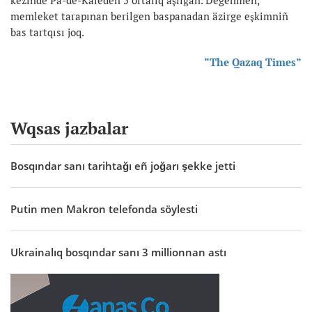
memleket tarapınan berilgen baspanadan äzirge eşkimniñ
bas tartqısı joq.
“The Qazaq Times”
Wqsas jazbalar
Bosqındar sanı tarihtağı eñ joğarı şekke jetti
Putin men Makron telefonda söylesti
Ukrainalıq bosqındar sanı 3 millionnan astı