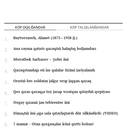
KÖP OQILĞANDAR
KÖP TALQILANĞANDAR
Baytwrsınwlı, Ahmet (1873—1938 jj.)
Aua rayına qatıstı qazaqtıñ halıqtıq boljamdarı
Mwratbek Sarbasov – Şofer äni
Qazaqstandağı eñ las qalalar tizimi jariyalandı
Orıstıñ bes soldatın jalğız wrıp jıqqan qazaq
Qos qızın qazaqşa toy jasap wzatqan qıtaydıñ qwpiyası
Noğay qızınıñ jan tebirenter äni
Dimaştıñ äni şığa sala qıtaylıqtardı dür silkindirdi: (VIDEO)
7 mamır - Otan qorğauşılar küni qwttı bolsın!