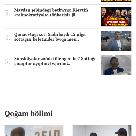
Maydan şebindegi betbwrıs: Kievtiñ
«tehnokratiyalıq töñkerisi» jä..
Qonaevtağı sot: Sadırbaydı 12 jılğa
sottağısı keletinder bwqa men..
Subsidiyalar zañdı tölengen be? Sottağı
jauaptar ayıptau twjırımd..
Qoğam bölimi