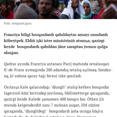
Foto: emigrant.guru
Franciya biligi bosqındardı qabıldaytın arnayı orındardı
köbeytpek. Eldiñ işki ister ministriniñ atuınşa, qazirgi
kezde bosqındardı qabıldau jäne saraptau jwmısı qolğa
alınğan.
Qañtar ayında Franciya astanası Parij mañında ornalasqan
Il'-de-Frans aymağında 200 adamdıq ortalıq aşılmaq. Sonday-
aq, jıl soñına qaray tağı bireui iske qosıladı.
Osılayşa Kale qalasındağı "djungli" atalıp ketken bosqındar
lageriniñ közi birtindep joyılmaq. Mälimetterge qarağanda,
qazirgi kezde Kalede şamamen 400 bosqın bar. Ötken jılı
mwnda kelgenderdiñ sanı 7 mıñnan asqan. İİM sözine
qarağanda, "djunglidegi" bosqındardı jaña orınğa köşiru
kezinde Pa-de-Kaleden 5 ortalıq aşılğan. Degenmen,