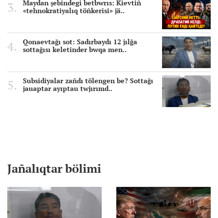
Maydan şebindegi betbwrıs: Kievtiñ
«tehnokratiyalıq töñkerisi» jä..
Qonaevtağı sot: Sadırbaydı 12 jılğa
sottağısı keletinder bwqa men..
Subsidiyalar zañdı tölengen be? Sottağı
jauaptar ayıptau twjırımd..
Jañalıqtar bölimi