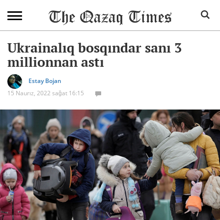
Ukrainalıq bosqındar sanı 3
millionnan astı
Estay Bojan
15 Naurız, 2022 sağat 16:15