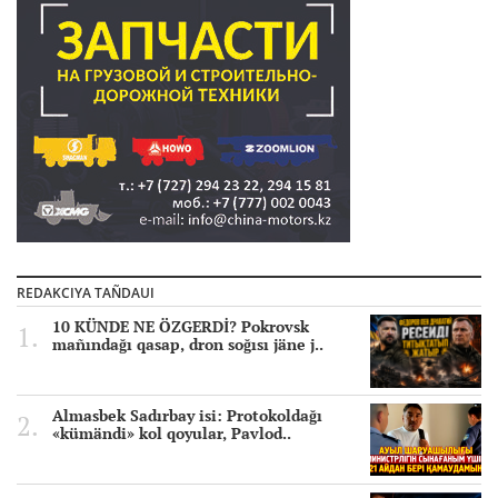
REDAKCIYA TAÑDAUI
10 KÜNDE NE ÖZGERDİ? Pokrovsk
mañındağı qasap, dron soğısı jäne j..
Almasbek Sadırbay isi: Protokoldağı
«kümändi» kol qoyular, Pavlod..