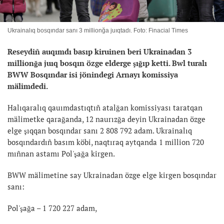
Ukrainalıq bosqındar sanı 3 millionğa juıqtadı. Foto: Finacial Times
Reseydiñ auqımdı basıp kiruinen beri Ukrainadan 3
millionğa juıq bosqın özge elderge şığıp ketti. Bwl turalı
BWW Bosqındar isi jönindegi Arnayı komissiya
mälimdedi.
Halıqaralıq qauımdastıqtıñ atalğan komissiyası taratqan
mälimetke qarağanda, 12 naurızğa deyin Ukrainadan özge
elge şıqqan bosqındar sanı 2 808 792 adam. Ukrainalıq
bosqındardıñ basım köbi, naqtıraq aytqanda 1 million 720
mıñnan astamı Pol'şağa kirgen.
BWW mälimetine say Ukrainadan özge elge kirgen bosqındar
sanı:
Pol'şağa – 1 720 227 adam,