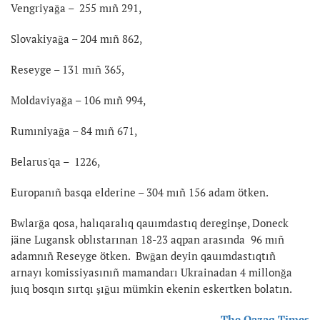
Vengriyağa – 255 mıñ 291,
Slovakiyağa – 204 mıñ 862,
Reseyge – 131 mıñ 365,
Moldaviyağa – 106 mıñ 994,
Rumıniyağa – 84 mıñ 671,
Belarus'qa – 1226,
Europanıñ basqa elderine – 304 mıñ 156 adam ötken.
Bwlarğa qosa, halıqaralıq qauımdastıq dereginşe, Doneck
jäne Lugansk oblıstarınan 18-23 aqpan arasında 96 mıñ
adamnıñ Reseyge ötken. Bwğan deyin qauımdastıqtıñ
arnayı komissiyasınıñ mamandarı Ukrainadan 4 millonğa
juıq bosqın sırtqı şığuı mümkin ekenin eskertken bolatın.
The Qazaq Times