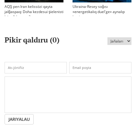
AQŞ pen Iran kelissözi qayta
Ukraina-Resey soğısı
jalğaspaq: Doha kezdesui şielenisti
«energetikalıq duel'ge» aynalıp
bäseñdete me?
ketti
Pikir qaldıru (
0
)
JARIYALAU