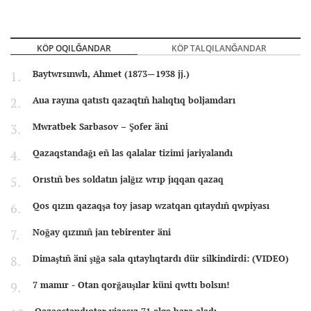
KÖP OQILĞANDAR
KÖP TALQILANĞANDAR
Baytwrsınwlı, Ahmet (1873—1938 jj.)
Aua rayına qatıstı qazaqtıñ halıqtıq boljamdarı
Mwratbek Sarbasov – Şofer äni
Qazaqstandağı eñ las qalalar tizimi jariyalandı
Orıstıñ bes soldatın jalğız wrıp jıqqan qazaq
Qos qızın qazaqşa toy jasap wzatqan qıtaydıñ qwpiyası
Noğay qızınıñ jan tebirenter äni
Dimaştıñ äni şığa sala qıtaylıqtardı dür silkindirdi: (VIDEO)
7 mamır - Otan qorğauşılar küni qwttı bolsın!