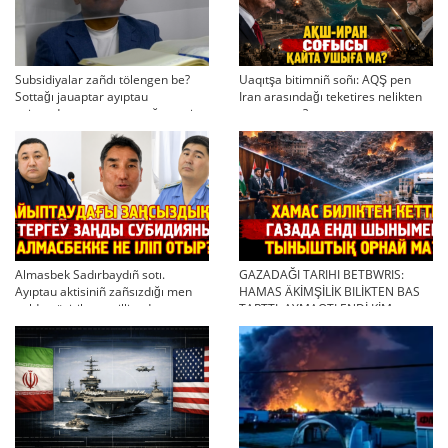
Subsidiyalar zañdı tölengen be?
Uaqıtşa bitimniñ soñı: AQŞ pen
Sottağı jauaptar ayıptau
Iran arasındağı teketires nelikten
twjırımdarın qayta qarauğa negiz
qayta uşıqtı?
bola ala ma?
Almasbek Sadırbaydıñ sotı.
GAZADAĞI TARIHI BETBWRIS:
Ayıptau aktisiniñ zañsızdığı men
HAMAS ÄKİMŞİLİK BILİKTEN BAS
qoldan ösirilgen milliondar
TARTTI. AYMAQTI ENDİ KİM
BASQARADI?