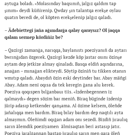
aytuğa boladı. «Molasınday baqsınıñ, jalğız qaldım tap
şınım» deydi küñirenip. Qwday şın talantqa erekşe oylau
quatın beredi de, ol köpten erekşelenip jalğız qaladı.
– Ädebiettegi jaña ağımdarğa qalay qaraysız? Ol jaqqa
qalam sermep kördiñiz be?
– Qazirgi zamanğa, narıqqa, baylanıstı poeziyanıñ da aytarı
bwrınğıdan özgerek. Qazirgi kezde köp jastar osını özinşe
aytam dep jetkize almay qinaladı. Basqa eldiñ aqındarına,
anağan – mınağan elikteydi. Söytip öziniñ tu tikken otanın
wmıtıp qaladı. Abaydıñ özin eski deytinder bar. Abay mäñgi
Abay. Adam neni oqısa da tek keregin ğana alu kerek.
Poeziya qoqıspen bılğanbauı tiis. «İzdenbegennen iz
qalmaydı» degen sözim bar meniñ. Biraq büginde izdenip
jürip adasıp ketkender qanşama. Al özime kelsem, öleñde
jañalıqqa men bardım. Biraq bılay bardım dep naqtılı ayta
almaymın. Öleñimdi oqığan adam onı sezedi. Bizdiñ jıraulıq
sarın älemdik poeziyamen älmisaqtan beri astasıp jatır.
Poeziya jaralğannan bastap jıraulıq sarın men qara öleñ