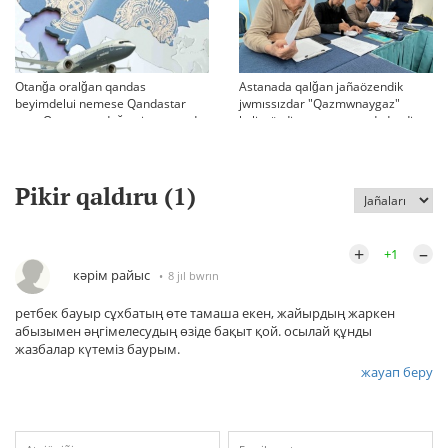
Otanğa oralğan qandas
Astanada qalğan jañaözendik
beyimdelui nemese Qandastar
jwmıssızdar "Qazmwnaygaz"
men Qazaqstandağı migranttardı
kelissözdi toqtatıp tastadı deydi
aqparattıq qoldau jäne äleumettik
beyimdeudiñ media-strategiyası
Pikir qaldıru (
1
)
+
–
+1
кәрім райыс
8 jıl bwrın
ретбек бауыр сұхбатың өте тамаша екен, жайырдың жаркен
абызымен әңгімелесудың өзіде бақыт қой. осылай құнды
жазбалар күтеміз баурым.
жауап беру