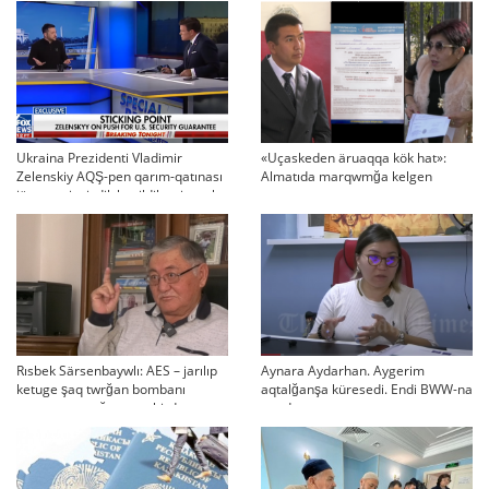
Ukraina Prezidenti Vladimir
«Uçaskeden äruaqqa kök hat»:
Zelenskiy AQŞ-pen qarım-qatınası
Almatıda marqwmğa kelgen
jäne qauipsizdik kepildikteri turalı
şaqırtu
pikir bildirdi
Rısbek Särsenbaywlı: AES – jarılıp
Aynara Aydarhan. Aygerim
ketuge şaq twrğan bombanı
aqtalğanşa küresedi. Endi BWW-na
qwşaqtap otırğanmen birdey
arızdanamız