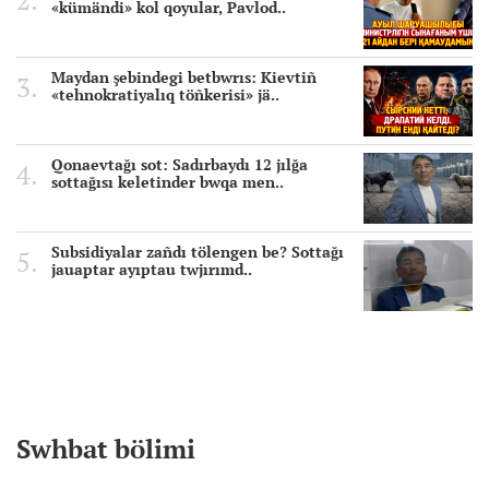
«kümändi» kol qoyular, Pavlod..
Maydan şebindegi betbwrıs: Kievtiñ
«tehnokratiyalıq töñkerisi» jä..
Qonaevtağı sot: Sadırbaydı 12 jılğa
sottağısı keletinder bwqa men..
Subsidiyalar zañdı tölengen be? Sottağı
jauaptar ayıptau twjırımd..
Swhbat bölimi