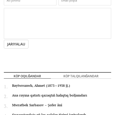
JARIYALAU
KÖP OQILĞANDAR
KÖP TALQILANĞANDAR
Baytwrsınwlı, Ahmet (1873—1938 jj.)
Aua rayına qatıstı qazaqtıñ halıqtıq boljamdarı
Mwratbek Sarbasov – Şofer äni
Qazaqstandağı eñ las qalalar tizimi jariyalandı