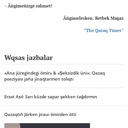
– Äñgimeñizge rahmet!
Äñgimelesken: Retbek Mağaz
“The Qazaq Times”
Wqsas jazbalar
«Ana jüregindegi ömir» & «Şeksizdik üni»: Qazaq
poeziyası jaña jinaqtarmen tolıqtı
Erzat Asıl: Sarı küzde sapar şekken tağdırmın
Qazaqtıñ Järken jırauı ömirden ötti