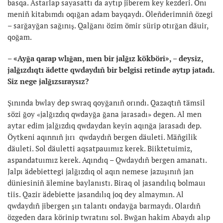
basqa. Astarlap sayasattı da aytıp jiberem key kezderi. Onı
meniñ kitabımdı oqığan adam bayqaydı. Öleñderimniñ özegi
– sarğayğan sağınış. Qalğanı özim ömir sürip otırğan däuir,
qoğam.
– «Ayğa qarap wlığan, men bir jalğız kökböri», – deysiz,
jalğızdıqtı ädette qwdaydıñ bir belgisi retinde aytıp jatadı.
Siz nege jalğızsıraysız?
Şınında bwlay dep swraq qoyğanıñ orındı. Qazaqtıñ tämsil
sözi ğoy «jalğızdıq qwdayğa ğana jarasadı» degen. Al men
aytar edim jalğızdıq qwdaydan keyin aqınğa jarasadı dep.
Öytkeni aqınnıñ jırı qwdaydıñ bergen däuleti. Mäñgilik
däuleti. Sol däuletti aqsatpauımız kerek. Biiktetuimiz,
aspandatuımız kerek. Aqındıq – Qwdaydıñ bergen amanatı.
Jalpı ädebiettegi jalğızdıq ol aqın nemese jazuşınıñ jan
düniesiniñ älemine baylanıstı. Biraq ol jasandılıq bolmauı
tiis. Qazir ädebiette jasandılıq joq dey almaymın. Al
qwdaydıñ jibergen şın talantı ondayğa barmaydı. Olardıñ
özgeden dara körinip twratını sol. Bwğan hakim Abaydı alıp