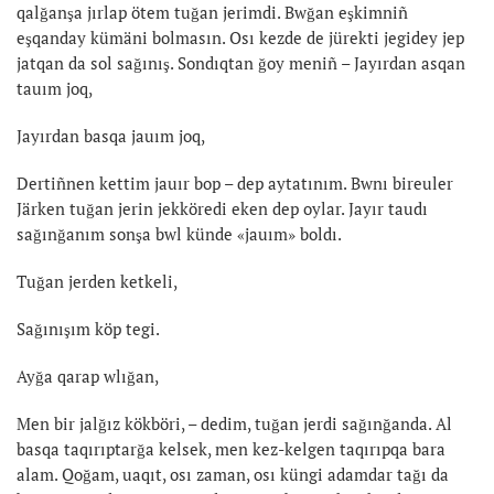
qalğanşa jırlap ötem tuğan jerimdi. Bwğan eşkimniñ
eşqanday kümäni bolmasın. Osı kezde de jürekti jegidey jep
jatqan da sol sağınış. Sondıqtan ğoy meniñ – Jayırdan asqan
tauım joq,
Jayırdan basqa jauım joq,
Dertiñnen kettim jauır bop – dep aytatınım. Bwnı bireuler
Järken tuğan jerin jekköredi eken dep oylar. Jayır taudı
sağınğanım sonşa bwl künde «jauım» boldı.
Tuğan jerden ketkeli,
Sağınışım köp tegi.
Ayğa qarap wlığan,
Men bir jalğız kökböri, – dedim, tuğan jerdi sağınğanda. Al
basqa taqırıptarğa kelsek, men kez-kelgen taqırıpqa bara
alam. Qoğam, uaqıt, osı zaman, osı küngi adamdar tağı da