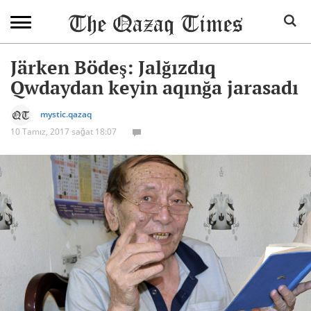
Järken Bödeş: Jalğızdıq
Qwdaydan keyin aqınğa jarasadı
mystic.qazaq
10 Tamız, 2017 sağat 18:07