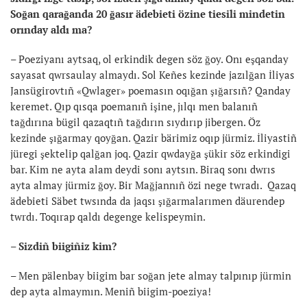
Soğan qarağanda 20 ğasır ädebieti özine tiesili mindetin
orınday aldı ma?
– Poeziyanı aytsaq, ol erkindik degen söz ğoy. Onı eşqanday
sayasat qwrsaulay almaydı. Sol Keñes kezinde jazılğan İliyas
Jansügirovtıñ «Qwlager» poemasın oqığan şığarsıñ? Qanday
keremet. Qıp qısqa poemanıñ işine, jılqı men balanıñ
tağdırına bügil qazaqtıñ tağdırın sıydırıp jibergen. Öz
kezinde şığarmay qoyğan. Qazir bärimiz oqıp jürmiz. İliyastiñ
jüregi şektelip qalğan joq. Qazir qwdayğa şükir söz erkindigi
bar. Kim ne ayta alam deydi sonı aytsın. Biraq sonı dwrıs
ayta almay jürmiz ğoy. Bir Mağjannıñ özi nege twradı. Qazaq
ädebieti Säbet twsında da jaqsı şığarmalarımen däurendep
twrdı. Toqırap qaldı degenge kelispeymin.
– Sizdiñ biigiñiz kim?
– Men pälenbay biigim bar soğan jete almay talpınıp jürmin
dep ayta almaymın. Meniñ biigim-poeziya!