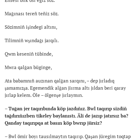
Mağınası tereñ teñiz söz.
Sözimniñ işindegi altını,
Tilimniñ wşındağı jarqılı.
Qwm keseniñ tübinde,
Mwra qalğan büginge,
Ata babamnıñ auzınan qalğan sarqını, – dep jırladıq
şamamızşa. Egemendik alğan jiırma altı jıldan beri qaray
jırlap kelem. Öle – ölgenşe jırlaymın.
– Tuğan jer taqırıbında köp jazdıñız. Bwl taqırıp sizdiñ
tağdırıñızben tikeley baylanıstı. Äli de jazıp jatırsız ba?
Qanday taqırıpqa at basın köp bwrıp jürsiz?
– Bwl ömir boyı tausılmaytın taqırıp. Qaşan jüregim toqtap