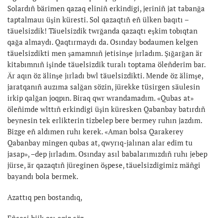
Solardıñ bärimen qazaq eliniñ erkindigi, jeriniñ jat tabanğa
taptalmauı üşin küresti. Sol qazaqtıñ eñ ülken baqıtı –
täuelsizdik! Täuelsizdik twrğanda qazaqtı eşkim tobıqtan
qağa almaydı. Qaqtırmaydı da. Osınday bodaumen kelgen
täuelsizdikti men şamamnıñ jetisinşe jırladım. Şığarğan är
kitabımnıñ işinde täuelsizdik turalı toptama öleñderim bar.
Är aqın öz älinşe jırladı bwl täuelsizdikti. Mende öz älimşe,
jaratqanıñ auzıma salğan sözin, jürekke tüsirgen säulesin
irkip qalğan joqpın. Biraq qwr wrandamadım. «Qubas at»
öleñimde wlttıñ erkindigi üşin küresken Qabanbay batırdıñ
beynesin tek erlikterin tizbelep bere bermey ruhın jazdım.
Bizge eñ aldımen ruhı kerek. «Aman bolsa Qarakerey
Qabanbay mingen qubas at, qwyrıq-jalınan alar edim tu
jasap», –dep jırladım. Osınday asıl babalarımızdıñ ruhı jebep
jürse, är qazaqtıñ jüreginen öşpese, täuelsizdigimiz mäñgi
bayandı bola bermek.
Azattıq pen bostandıq,
Eñsesi biik osı egiz söz.