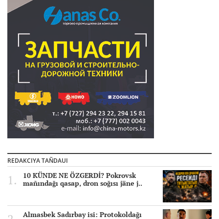
REDAKCIYA TAÑDAUI
10 KÜNDE NE ÖZGERDİ? Pokrovsk
mañındağı qasap, dron soğısı jäne j..
Almasbek Sadırbay isi: Protokoldağı