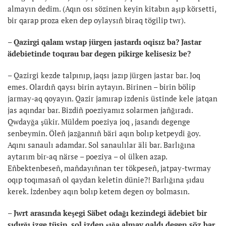
almayın dedim. (Aqın osı sözinen keyin kitabın aşıp körsetti,
bir qarap proza eken dep oylaysıñ biraq tögilip twr).
– Qazirgi qalam wstap jürgen jastardı oqisız ba? Jastar
ädebietinde toqırau bar degen pikirge kelisesiz be?
– Qazirgi kezde talpınıp, jaqsı jazıp jürgen jastar bar. Joq
emes. Olardıñ qaysı birin aytayın. Birinen – birin bölip
jarmay-aq qoyayın. Qazir jamırap izdenis üstinde kele jatqan
jas aqındar bar. Bizdiñ poeziyamız solarmen jañğıradı.
Qwdayğa şükir. Müldem poeziya joq , jasandı degenge
senbeymin. Öleñ jazğannıñ bäri aqın bolıp ketpeydi ğoy.
Aqını sanaulı adamdar. Sol sanaulılar äli bar. Barlığına
aytarım bir-aq närse – poeziya – ol ülken azap.
Eñbektenbeseñ, mañdayıñnan ter tökpeseñ, jatpay-twrmay
oqıp toqımasañ ol qaydan keletin dünie?! Barlığına şıdau
kerek. İzdenbey aqın bolıp ketem degen oy bolmasın.
– Jwrt arasında keşegi Säbet odağı kezindegi ädebiet bir
sıdırğı izge tüsip, sol izden şığa almay qaldı degen söz bar.