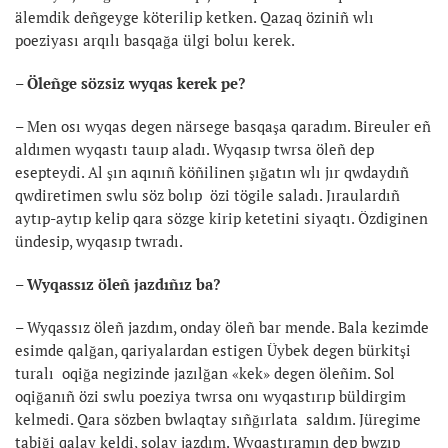
älemdik deñgeyge köterilip ketken. Qazaq öziniñ wlı
poeziyası arqılı basqağa ülgi boluı kerek.
– Öleñge sözsiz wyqas kerek pe?
– Men osı wyqas degen närsege basqaşa qaradım. Bireuler eñ
aldımen wyqastı tauıp aladı. Wyqasıp twrsa öleñ dep
esepteydi. Al şın aqınıñ köñilinen şığatın wlı jır qwdaydıñ
qwdiretimen swlu söz bolıp özi tögile saladı. Jıraulardıñ
aytıp-aytıp kelip qara sözge kirip ketetini siyaqtı. Özdiginen
ündesip, wyqasıp twradı.
– Wyqassız öleñ jazdıñız ba?
– Wyqassız öleñ jazdım, onday öleñ bar mende. Bala kezimde
esimde qalğan, qariyalardan estigen Üybek degen bürkitşi
turalı oqiğa negizinde jazılğan «kek» degen öleñim. Sol
oqiğanıñ özi swlu poeziya twrsa onı wyqastırıp büldirgim
kelmedi. Qara sözben bwlaqtay sıñğırlata saldım. Jüregime
tabiği qalay keldi, solay jazdım. Wyqastıramın dep bwzıp