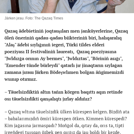
Järken jırau. Foto: The Qazaq Times
Qazaq ädebietiniñ joqtauşıları men janküyerlerine, Qazaq
öleñ öneriniñ qadau-qadau biikteriniñ biri, halıqaralıq
"Alaş" ädebi sıylığınıñ iegeri, Türki tildes elderi
poeziyası II festivaliniñ laureatı, Qazaq poeziyasına
"Jwldızğa orının Ay bermes", "Jwldıztas", "Böriniñ asığı",
"Emender tünde bürleydi" qatarlı jır jinaqtarın sıylağan
zamana jırauı Järken Bödeşwlımen bolğan äñgimemizdi
wsınıp otırmız.
– Täuelsizdiktiñ altın tañın körgen baqıttı aqın retinde
osı täuelsizdikti qanşalıqtı jırlay aldıñız?
– Qazaq wltına täuelsizdik ülken kürespen kelgen. Bizdiñ ata
– babalarımızdıñ ömiri kürespen ötken. Kimmen kürespedi?
Kim jağasına jarmaspadı? Moñğol da, qıtay da, orıs ta, tipti
irgeñdegi tuısqan özbek pen qırğız da jau boldı bir kezde.