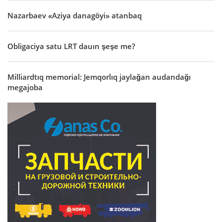
Nazarbaev «Aziya danagöyi» atanbaq
Obligaciya satu LRT dauın şeşe me?
Milliardtıq memorial: Jemqorlıq jaylağan audandağı
megajoba