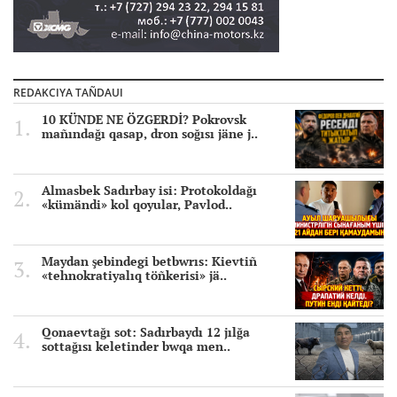
REDAKCIYA TAÑDAUI
10 KÜNDE NE ÖZGERDİ? Pokrovsk
mañındağı qasap, dron soğısı jäne j..
Almasbek Sadırbay isi: Protokoldağı
«kümändi» kol qoyular, Pavlod..
Maydan şebindegi betbwrıs: Kievtiñ
«tehnokratiyalıq töñkerisi» jä..
Qonaevtağı sot: Sadırbaydı 12 jılğa
sottağısı keletinder bwqa men..