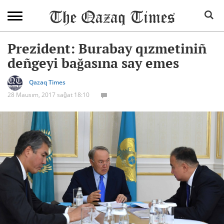
Prezident: Burabay qızmetiniñ
deñgeyi bağasına say emes
Qazaq Times
28 Mausım, 2017 sağat 18:10