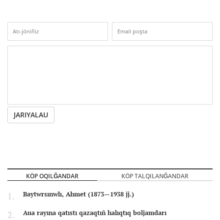
JARIYALAU
KÖP OQILĞANDAR
KÖP TALQILANĞANDAR
Baytwrsınwlı, Ahmet (1873—1938 jj.)
Aua rayına qatıstı qazaqtıñ halıqtıq boljamdarı