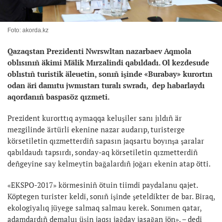
Foto: akorda.kz
Qazaqstan Prezidenti Nwrswltan nazarbaev Aqmola
oblısınıñ äkimi Mälik Mırzalindi qabıldadı. Ol kezdesude
oblıstıñ turistik äleuetin, sonıñ işinde «Burabay» kurortın
odan äri damıtu jwmıstarı turalı swradı, dep habarlaydı
aqordanıñ baspasöz qızmeti.
Prezident kurorttıq aymaqqa keluşiler sanı jıldıñ är
mezgilinde ärtürli ekenine nazar audarıp, turisterge
körsetiletin qızmetterdiñ sapasın jaqsartu boyınşa şaralar
qabıldaudı tapsırdı, sonday-aq körsetiletin qızmetterdiñ
deñgeyine say kelmeytin bağalardıñ joğarı ekenin atap ötti.
«EKSPO-2017» körmesiniñ ötuin tiimdi paydalanu qajet.
Köptegen turister keldi, sonıñ işinde şeteldikter de bar. Biraq,
ekologiyalıq jüyege salmaq salmau kerek. Sonımen qatar,
adamdardıñ demaluı üşin jaqsı jağday jasağan jön», – dedi