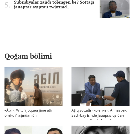
Subsidiyalar zañdı tölengen be? Sottağı
jauaptar ayıptau twjırımd..
Qoğam bölimi
«Äbil». Wlttıñ joqtauı jäne aşı
Aşıq sottağı «köleñke»: Almasbek
ömirdiñ aşınğan üni
Sadırbay isinde jauapsız qalğan
swraqtar köbeyip baradı