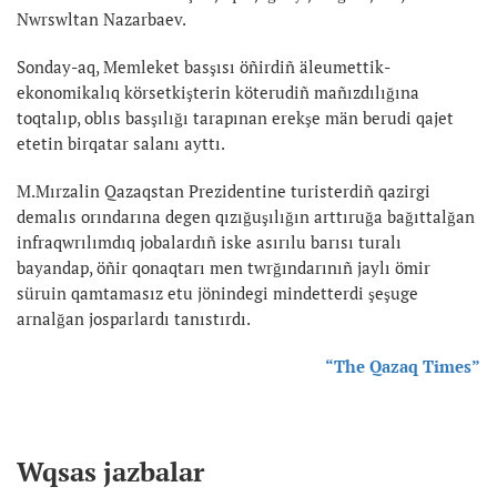
Nwrswltan Nazarbaev.
Sonday-aq, Memleket basşısı öñirdiñ äleumettik-
ekonomikalıq körsetkişterin köterudiñ mañızdılığına
toqtalıp, oblıs basşılığı tarapınan erekşe män berudi qajet
etetin birqatar salanı ayttı.
M.Mırzalin Qazaqstan Prezidentine turisterdiñ qazirgi
demalıs orındarına degen qızığuşılığın arttıruğa bağıttalğan
infraqwrılımdıq jobalardıñ iske asırılu barısı turalı
bayandap, öñir qonaqtarı men twrğındarınıñ jaylı ömir
süruin qamtamasız etu jönindegi mindetterdi şeşuge
arnalğan josparlardı tanıstırdı.
“The Qazaq Times”
Wqsas jazbalar