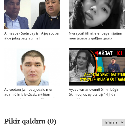
Almasbek Sadırbay isi: Aşıq sot pa,
Nwraydıñ ölimi: elenbegen şağım
älde jabıq baqılau ma?
men jauapsız qalğan qauip
Atıraudağı jwmbaq joğalu men
Ayzat Jwmanovanıñ ölimi: bügin
adam ölimi: iz-tüzsiz artılğan
ükim oqıldı, ayıptaluşı 14 jılğa
otbası, policiya tergeui jäne qoğam
sottaldı
reakciyası
Pikir qaldıru (
0
)