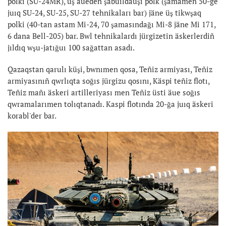
polki (SU-24MR), üş äueden şabuıldauşı polk (şamamen 50-ge
juıq SU-24, SU-25, SU-27 tehnikaları bar) jäne üş tikwşaq
polki (40-tan astam Mi-24, 70 şamasındağı Mi-8 jäne Mi 171,
6 dana Bell-205) bar. Bwl tehnikalardı jürgizetin äskerlerdiñ
jıldıq wşu-jatığuı 100 sağattan asadı.
Qazaqstan qarulı küşi, bwnımen qosa, Teñiz armiyası, Teñiz
armiyasınıñ qwrlıqta soğıs jürgizu qosını, Käspi teñiz flotı,
Teñiz mañı äskeri artilleriyası men Teñiz üsti äue soğıs
qwramalarımen tolıqtanadı. Kaspi flotında 20-ğa juıq äskeri
korabl'der bar.