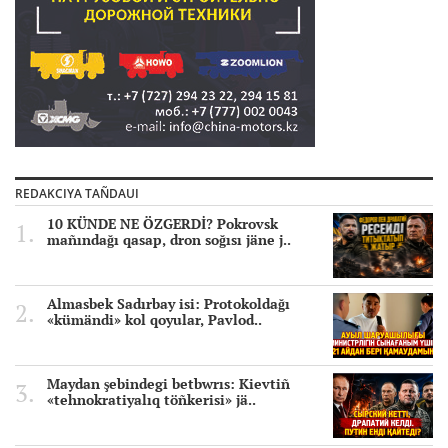
REDAKCIYA TAÑDAUI
10 KÜNDE NE ÖZGERDİ? Pokrovsk
mañındağı qasap, dron soğısı jäne j..
Almasbek Sadırbay isi: Protokoldağı
«kümändi» kol qoyular, Pavlod..
Maydan şebindegi betbwrıs: Kievtiñ
«tehnokratiyalıq töñkerisi» jä..