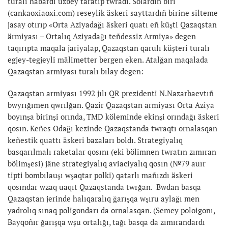
turalı habardı üzbey taratıp twradı. Solardıñ biri
(cankaoxiaoxi.com) reseylik äskeri sayttardıñ birine silteme
jasay otırıp «Orta Aziyadağı äskeri quatı eñ küşti Qazaqstan
ärmiyası – Ortalıq Aziyadağı teñdessiz Armiya» degen
taqırıpta maqala jariyalap, Qazaqstan qarulı küşteri turalı
egjey-tegjeyli mälimetter bergen eken. Atalğan maqalada
Qazaqstan armiyası turalı bılay degen:
Qazaqstan armiyası 1992 jılı QR prezidenti N.Nazarbaevtıñ
bwyrığımen qwrılğan. Qazir Qazaqstan armiyası Orta Aziya
boyınşa birinşi orında, TMD köleminde ekinşi orındağı äskeri
qosın. Keñes Odağı kezinde Qazaqstanda twraqtı ornalasqan
keñestik quattı äskeri bazaları boldı. Strategiyalıq
basqarılmalı raketalar qosını (eki bölimnen twratın zımıran
bölimşesi) jäne strategiyalıq aviaciyalıq qosın (№79 auır
tipti bombılauşı wşaqtar polki) qatarlı mañızdı äskeri
qosındar wzaq uaqıt Qazaqstanda twrğan. Bwdan basqa
Qazaqstan jerinde halıqaralıq ğarışqa wşıru aylağı men
yadrolıq sınaq poligondarı da ornalasqan. (Semey poloigonı,
Bayqoñır ğarışqa wşu ortalığı, tağı basqa da zımırandardı