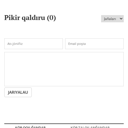
Pikir qaldıru (
0
)
JARIYALAU
KÖP OQILĞANDAR
KÖP TALQILANĞANDAR