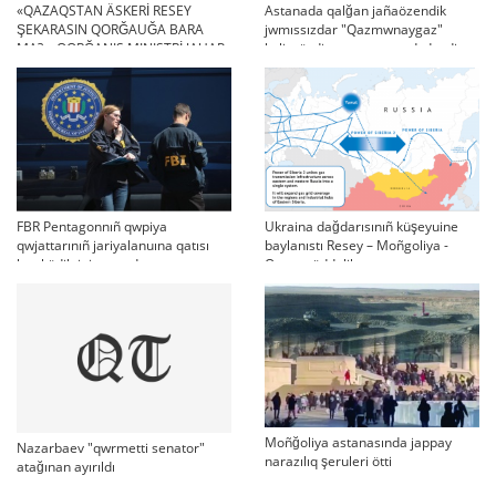
«QAZAQSTAN ÄSKERİ RESEY
Astanada qalğan jañaözendik
ŞEKARASIN QORĞAUĞA BARA
jwmıssızdar "Qazmwnaygaz"
MA?»: QORĞANIS MINISTRİ JAUAP
kelissözdi toqtatıp tastadı deydi
BERDİ
FBR Pentagonnıñ qwpiya
Ukraina dağdarısınıñ küşeyuine
qwjattarınıñ jariyalanuına qatısı
baylanıstı Resey – Moñgoliya -
bar küdiktini qamadı
Qıtay müddelik qatınastarı
Moñğoliya astanasında jappay
Nazarbaev "qwrmetti senator"
narazılıq şeruleri ötti
atağınan ayırıldı