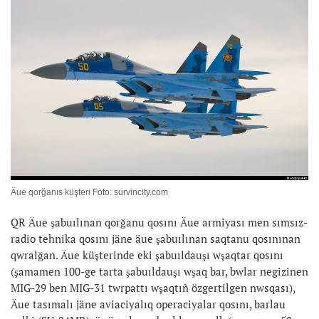
Äue qorğanıs küşteri Foto: survincity.com
QR Äue şabuılınan qorğanu qosını Äue armiyası men sımsız-
radio tehnika qosını jäne äue şabuılınan saqtanu qosınınan
qwralğan. Äue küşterinde eki şabuıldauşı wşaqtar qosını
(şamamen 100-ge tarta şabuıldauşı wşaq bar, bwlar negizinen
MIG-29 ben MIG-31 twrpattı wşaqtıñ özgertilgen nwsqası),
Äue tasımalı jäne aviaciyalıq operaciyalar qosını, barlau