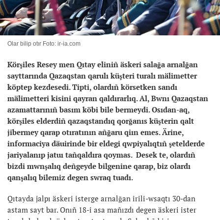
Olar bilip otır Foto: ir-ia.com
Körşiles Resey men Qıtay eliniñ äskeri salağa arnalğan
sayttarında Qazaqstan qarulı küşteri turalı mälimetter
köptep kezdesedi. Tipti, olardıñ körsetken sandı
mälimetteri kisini qayran qaldırarlıq. Al, Bwnı Qazaqstan
azamattarınıñ basım köbi bile bermeydi. Osıdan-aq,
körşiles elderdiñ qazaqstandıq qorğanıs küşterin qalt
jibermey qarap otıratının añğaru qiın emes. Ärine,
informaciya däuirinde bir eldegi qwpiyalıqtıñ şetelderde
jariyalanıp jatuı tañqaldıra qoymas. Desek te, olardıñ
bizdi mwnşalıq deñgeyde bilgenine qarap, biz olardı
qanşalıq bilemiz degen swraq tuadı.
Qıtayda jalpı äskeri isterge arnalğan irili-wsaqtı 30-dan
astam sayt bar. Onıñ 18-i asa mañızdı degen äskeri ister