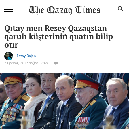
Qıtay men Resey Qazaqstan
qarulı küşteriniñ quatın bilip
otır
Estay Bojan
3 Qañtar, 2017 sağat 17:46