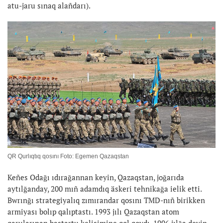
atu-jaru sınaq alañdarı).
QR Qurlıqtıq qosını Foto: Egemen Qazaqstan
Keñes Odağı ıdırağannan keyin, Qazaqstan, joğarıda
aytılğanday, 200 mıñ adamdıq äskeri tehnikağa ielik etti.
Bwrınğı strategiyalıq zımırandar qosını TMD-nıñ birikken
armiyası bolıp qalıptastı. 1993 jılı Qazaqstan atom
qarularınan bastartu kelisimine qol qoydı. 1996 jılğa deyin