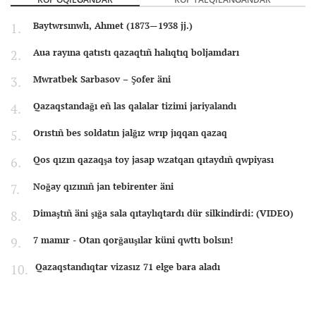
Baytwrsınwlı, Ahmet (1873—1938 jj.)
Aua rayına qatıstı qazaqtıñ halıqtıq boljamdarı
Mwratbek Sarbasov – Şofer äni
Qazaqstandağı eñ las qalalar tizimi jariyalandı
Orıstıñ bes soldatın jalğız wrıp jıqqan qazaq
Qos qızın qazaqşa toy jasap wzatqan qıtaydıñ qwpiyası
Noğay qızınıñ jan tebirenter äni
Dimaştıñ äni şığa sala qıtaylıqtardı dür silkindirdi: (VIDEO)
7 mamır - Otan qorğauşılar küni qwttı bolsın!
Qazaqstandıqtar vizasız 71 elge bara aladı