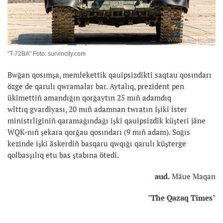
"T-72BA" Foto: survincity.com
Bwğan qosımşa, memlekettik qauipsizdikti saqtau qosındarı
özge de qarulı qwramalar bar. Aytalıq, prezident pen
ükimettiñ amandığın qorğaytın 25 mıñ adamdıq
wlttıq gvardiyası, 20 mıñ adamnan twratın İşiki ister
ministrliginiñ qaramağındağı işki qauipsizdik küşteri jäne
WQK-nıñ şekara qorğau qosındarı (9 mıñ adam). Soğıs
kezinde işki äskerdiñ basqaru qwqığı qarulı küşterge
qolbasşılıq etu bas ştabına ötedi.
aud.
Mäue Maqan
"The Qazaq Times"