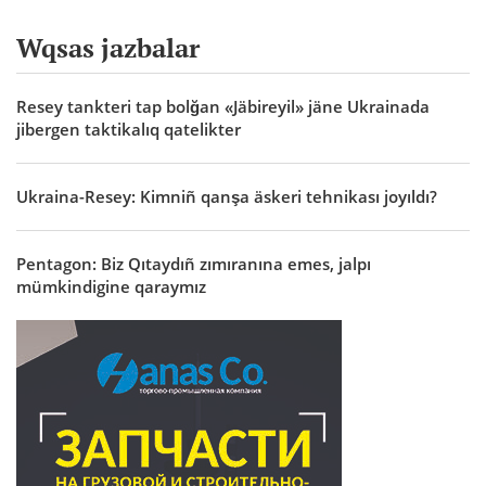
Wqsas jazbalar
Resey tankteri tap bolğan «Jäbireyil» jäne Ukrainada
jibergen taktikalıq qatelikter
Ukraina-Resey: Kimniñ qanşa äskeri tehnikası joyıldı?
Pentagon: Biz Qıtaydıñ zımıranına emes, jalpı
mümkindigine qaraymız