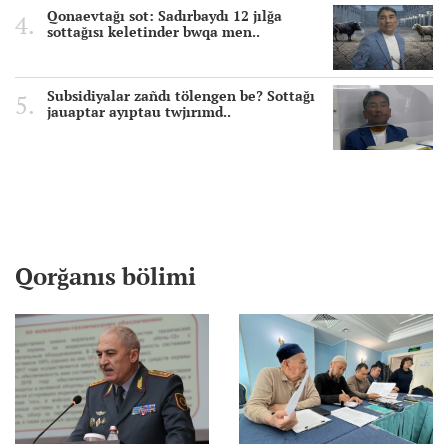
Qonaevtağı sot: Sadırbaydı 12 jılğa
sottağısı keletinder bwqa men..
Subsidiyalar zañdı tölengen be? Sottağı
jauaptar ayıptau twjırımd..
Qorğanıs bölimi