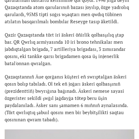
Qazaqstanda atom qarularınıñ bazası joyılıp, özge yadrolıq
qarulardı, 95MS tipti soğıs wşaqtarı men qwdıq tübinen
atılatın basqarılmalı bombılar Reseyge tasıp äketildi.
Qazir Qazaqstanda tört iri äskeri öñirlik qolbasşılıq ştap
bar. QR Qwrlıq armiyasında 10 iri brono tehnikalar men
jabdıqtalğan brigada, 7 artilleriya brigadası, 3 zımırandar
qosını, eki tankke qarsı brigadamen qosa üş injenerlik
batal'onnan qwralğan.
Qazaqstannıñ Äue qorğanıs küşteri eñ swrıptalğan äskeri
qosın bolıp tabıladı. Ol tek eñ joğarı äskeri qolbasşınıñ
(prezidenttiñ) bwyrığına bağınadı. Äskeri nemese sayasi
özgerister sekildi şwğıl jağdayğa tötep beru üşin
paydalanıladı. Äsker sanı şamamen 6 mıñnıñ aynalasında.
(Tört qwrlıqtıq şabuıl qosını men bir beybitşilikti saqtau
qosınınan qwram tabadı).