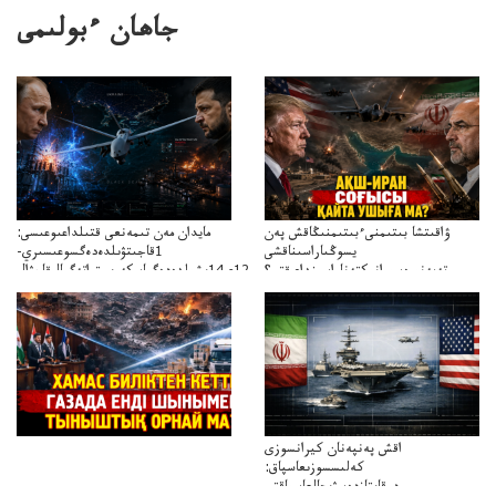
جاھان ءبولىمى
ۋاقىتشا بىتىمنىءبىتىمنىڭاقش پەن
مايدان مەن تىمەنعى قتىلداعىوعىسى:
يسوڭىاراسىناقشى
1قاجىتۋىلدەدەگسوعىسىري-
تەپەنىرەسيرانىكتەناراسىنداعىقتى؟
سترات12ي14ىشىلدەدەگىاسكەريستراتەگيالىقاحۋال
تەكەتىرەسنەلىكتەنقايتاۋشىقتى؟
اقش پەنپەنان كيرانسوزى
كەلىسسوزىعاسپاق:
دوقايتازدەسۋىجالعاسپاقتى