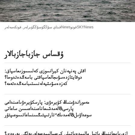
قىتاي سۇڭگۋسۇڭگۋىرلەر. فوتكەمەلەرNewsفوتوSKYNews
ۇقساس جازباجازبالار
اقش پەنپەنان كيرانسوزى كەلىسسوزىعاسپاق:
دوقايتازدەسۋىجالعاسپاقتى باسەڭدەتدوحا؟
كەزدەسۋىشيەلەنىستىباسەڭدەتەمە؟
مەموراندۋمنىڭ كۇيرەۋى: پارسكۇيرەۋىاعىنداعى
پارسى&الەمدشىعاناعىنداعىسىن ساعاتى
سوعداۋىل&الەمدىكءتارتىپتىڭسىنساعاتىسوعىپتۇر
ازەربايجاننىڭ باتىل مالىمدەباتىلى كرەممالىمدەمەلەرىەلگى بەرەدى؟