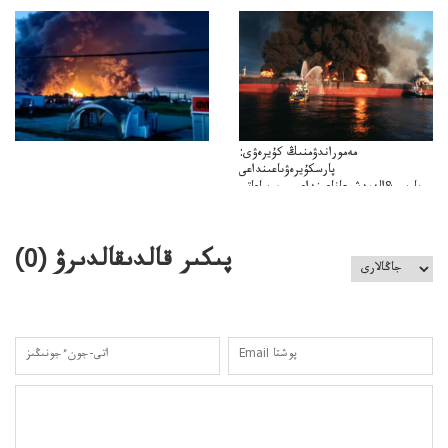
باسەڭدەتدوحا؟
كەزدەسۋىشيەلەنىستىباسەڭدەتەمە؟
مەموراندۋمنىڭ كۇيرەۋى:
پارسكۇيرەۋىاعىنداعى
پارسى&الەمدشىعاناعىنداعىسىن ساعاتى
ۋىل&الەمدىكءتارتىپتىڭسىنساعاتىسوعىپتۇر
پىكىر قالدىقالدىرۋ (
0
)