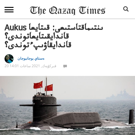
Aukus ىنتىماقتاستىعى: قىتايعا
قاندايقىتايعاتوندى؟
قاندايقاۋىپءتوندى؟
ەستاي بوجانبوجان
20 قىركۇيەك, 2021 ساعات 14:01