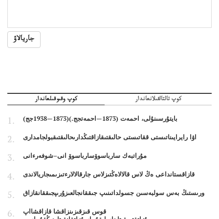
جاريالاۋ
كوپ تالتالقىلانعاندار
كوپ وقىوقىلعاندار
بايتۇرسىنۇلى، احمەت (1873—احمەتجج.)(1873—1938جج)
اۋا رايرايىناتىستى ققاتىستى حالىقتىقازاقتىڭدارىحالىقتىقبولجامدارى
مۇراتبەك سارباسوۆسارباسوۆ انى–شوفەرءانى
قازاقستانداعى ەڭ لاس قالالاەڭتىزلاس جارقالالارءتىزىمىجاريالاندى
ورىستىڭ بەس سولبەسىن جسولداتىنىپ جىققانجالعىزۇرىپجىققانقازاق
قوس قىزقىزىنزاقشا قازاقشااپ