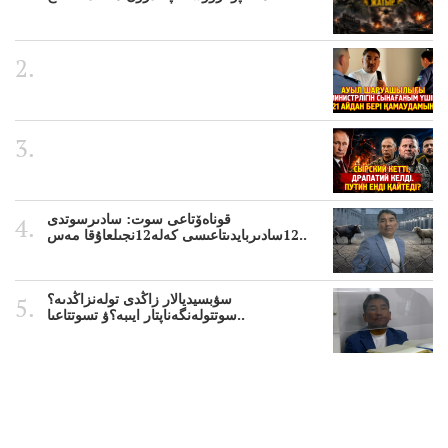
قوناەۆتاعى سوت: سادىرسوتدى
12سادىربايدىتاعىسى كەلە12نجىلعاۇقا مەس..
سۋبسيديالار زاڭدى تولەنزاڭدىە؟
سوتتولەنگەناپتار ايىبە؟ۋ تسوتتاعىا..