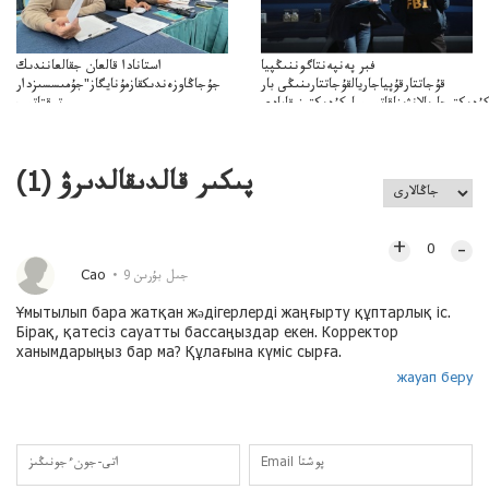
فبر پەنپەنتاگوننىڭپيا
استانادا قالعان جقالعانندىك
قۇجاتتارقۇپياجاريالقۇجاتتارىنىڭى بار
جۇجاڭاوزەندىكقازمۇنايگاز"جۇمىسسىزدار
ۇدىكتىجاريالانۋىناقاتىسىباركۇدىكتىنىقامادى
توقتاتىپ
تا"قازمۇنايگاز"كەلىسسوزدىتوقتاتىپتاستادىدەيدى
پىكىر قالدىقالدىرۋ (
1
)
+
–
0
Сао
9 جىل بۇرىن
Ұмытылып бара жатқан жәдігерлерді жаңғырту құптарлық іс.
Бірақ, қатесіз сауатты бассаңыздар екен. Корректор
ханымдарыңыз бар ма? Құлағына күміс сырға.
жауап беру