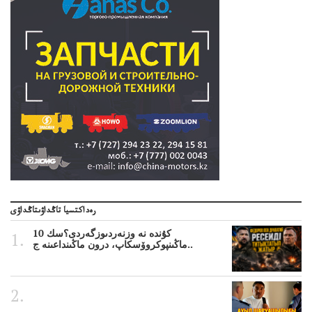
رەداكتسيا تاڭداۋىتاڭداۋى
10 كۇندە نە وزنەردىوزگەردى؟سك
ماڭىنپوكروۆسكاپ، درون ماڭىنداعىنە ج..