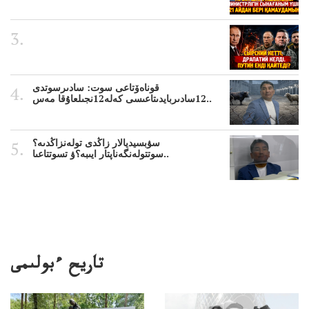
قوناەۆتاعى سوت: سادىرسوتدى
12سادىربايدىتاعىسى كەلە12نجىلعاۇقا مەس..
سۋبسيديالار زاڭدى تولەنزاڭدىە؟
سوتتولەنگەناپتار ايىبە؟ۋ تسوتتاعىا..
تاريح ءبولىمى