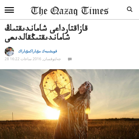
قازاقتارداعى شاماندىقتىڭ
شاماندىقتىڭقالدىعى
قويشىبەك مۇباراكمۇباراك
28 جەلتوقسان, 2016 ساعات 16:22