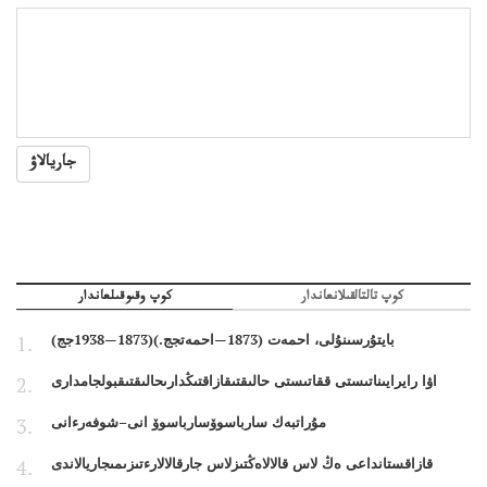
جاريالاۋ
كوپ تالتالقىلانعاندار
كوپ وقىوقىلعاندار
بايتۇرسىنۇلى، احمەت (1873—احمەتجج.)(1873—1938جج)
اۋا رايرايىناتىستى ققاتىستى حالىقتىقازاقتىڭدارىحالىقتىقبولجامدارى
مۇراتبەك سارباسوۆسارباسوۆ انى–شوفەرءانى
قازاقستانداعى ەڭ لاس قالالاەڭتىزلاس جارقالالارءتىزىمىجاريالاندى