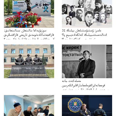
31 مامىر: ۇمىتىۇمىتىلعان بيلىك
سوزبۇيداعا سالىنعان جسالىنعانىق:
ادەالدەمىتتىبيلىك كەلگەادەيىيح پا؟
قازاقجەتىاكادەتومدىق تاريحى قازاقتىڭرىق
ۇمىتتىرعىسىكەلگەنتاريحپا؟
كورەداكادەميالىقتاريحىقاشانجارىقكورەدى؟
مەملەكەت جانە
قوعجانەايراتقوعامجاساراقايراتكەرىين
ومىردەن جاسارالقۋانىشالينومىردەنوزدى