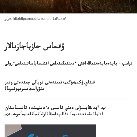
فوتو: httphttpe//meditationtportal/com/
ۇقساس جازباجازبالار
ترامپ - بايدەبايدەننىڭ اقش ءدىننىڭىنداعى اقشىساياساتىنداعىءرولى
قىتاي ۇكىمەۇكىمەتىىندەتى توبالى جىندەتى وتىر
متۋرالىجاسىرىپوتىرما؟
ب. اابدىقايىمۇلى دىني تانىمى ەءدىنيىندە تانىمىاسقان
اەلماتىشىندەعىمعا ەقالىپتاسقانازاماتجاتاعىمعاەرمەيدى