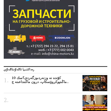
رەداكتسيا تاڭداۋىتاڭداۋى
10 كۇندە نە وزنەردىوزگەردى؟سك
ماڭىنپوكروۆسكاپ، درون ماڭىنداعىنە ج..