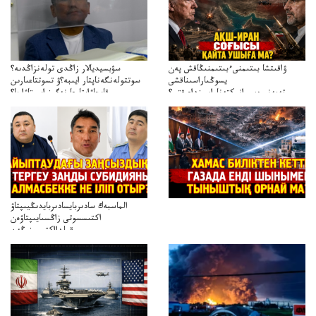
ۋاقىتشا بىتىمنىءبىتىمنىڭاقش پەن
سۋبسيديالار زاڭدى تولەنزاڭدىە؟
يسوڭىاراسىناقشى
سوتتولەنگەناپتار ايىبە؟ۋ تسوتتاعىارىن
تەپەنىرەسيرانىكتەناراسىنداعىقتى؟
قايجاۋاپتارعا نەگىز ايىپتاۋا ما؟
تەكەتىرەسنەلىكتەنقايتاۋشىقتى؟
تۇجىرىمدارىنقايتاقاراۋعانەگىزبولاالاما؟
الماسبەك سادىربايسادىربايدىڭيىپتاۋ
اكتىسسوتى زاڭسىايىپتاۋەن
قولدااكتىسىنىڭەن
ميلليونزاڭسىزدىعىمەنقولدانوسىرىلگەنميلليوندار