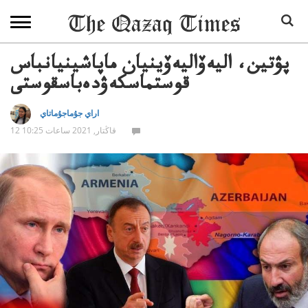
پۋتين، اليەۆاليەۆينيان ماپاشينيانباس
قوستماسكەۋدەباسقوستى
اراي جۇماجۇماتاي
12 قاڭتار, 2021 ساعات 10:25