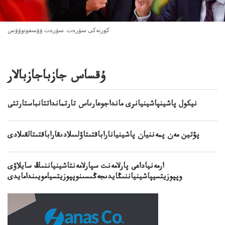
كورنەكى سۋرەت. سۋرەت ۆۆسفوتوۆۆس
ۇقساس جازباجازبالار
نيكول پاشينپاشينيانرى مانداجوعارىاس تارتمانداتتانباستارتتى
پۋتين مەن پمەننيان پاشينياناراباقتىتاۋلىىلادىقاراباقتىتالقىلادى
ارمەنياداعى پارلامەنت سپارلامەنتاشينياننىڭ سايلاۋى
وپپوزيتسيپاشينياننىڭايدىجەڭىسىنوپپوزيتسيامويىندامايدى