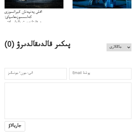
اقش پەنپەنان كيرانسوزى
كەلىسسوزىعاسپاق:
دوقايتازدەسۋىجالعاسپاقتى
باسەڭدەتدوحا؟
كەزدەسۋىشيەلەنىستىباسەڭدەتەمە؟
پىكىر قالدىقالدىرۋ (
0
)
جاريالاۋ