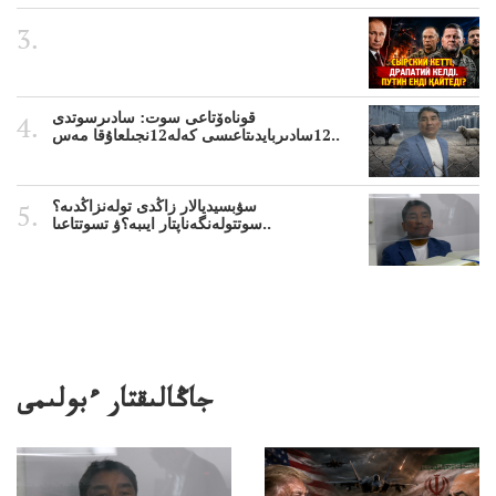
قوناەۆتاعى سوت: سادىرسوتدى
12سادىربايدىتاعىسى كەلە12نجىلعاۇقا مەس..
سۋبسيديالار زاڭدى تولەنزاڭدىە؟
سوتتولەنگەناپتار ايىبە؟ۋ تسوتتاعىا..
جاڭالىقتار ءبولىمى