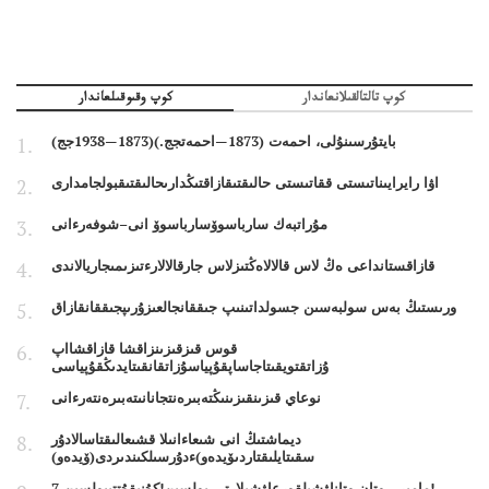
كوپ تالتالقىلانعاندار
كوپ وقىوقىلعاندار
بايتۇرسىنۇلى، احمەت (1873—احمەتجج.)(1873—1938جج)
اۋا رايرايىناتىستى ققاتىستى حالىقتىقازاقتىڭدارىحالىقتىقبولجامدارى
مۇراتبەك سارباسوۆسارباسوۆ انى–شوفەرءانى
قازاقستانداعى ەڭ لاس قالالاەڭتىزلاس جارقالالارءتىزىمىجاريالاندى
ورىستىڭ بەس سولبەسىن جسولداتىنىپ جىققانجالعىزۇرىپجىققانقازاق
قوس قىزقىزىنزاقشا قازاقشااپ
ۇزاتقتويقىتاجاساپقۇپياسۇزاتقانقىتايدىڭقۇپياسى
نوعاي قىزىنقىزىنىڭتەبىرەنتجانانىتەبىرەنتەرءانى
ديماشتىڭ انى شىعاءانىلا قشىعالىقتاسالادۇر
سقىتايلىقتاردىۆيدەو)ءدۇرسىلكىندىردى(ۆيدەو)
7 مامىر - وتان وتاناۋشىلقورعاۋشىلارتى بولسىن!كۇنىقۇتتىبولسىن!