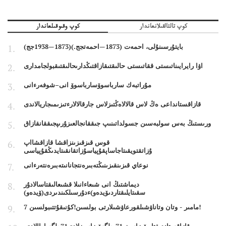
كوپ تالتالقىلانعاندار
كوپ وقىوقىلعاندار
بايتۇرسىنۇلى، احمەت (1873—احمەتجج.)(1873—1938جج)
اۋا رايرايىناتىستى ققاتىستى حالىقتىقازاقتىڭدارىحالىقتىقبولجامدارى
مۇراتبەك سارباسوۆسارباسوۆ انى–شوفەرءانى
قازاقستانداعى ەڭ لاس قالالاەڭتىزلاس جارقالالارءتىزىمىجاريالاندى
ورىستىڭ بەس سولبەسىن جسولداتىنىپ جىققانجالعىزۇرىپجىققانقازاق
قوس قىزقىزىنزاقشا قازاقشااپ
ۇزاتقتويقىتاجاساپقۇپياسۇزاتقانقىتايدىڭقۇپياسى
نوعاي قىزىنقىزىنىڭتەبىرەنتجانانىتەبىرەنتەرءانى
ديماشتىڭ انى شىعاءانىلا قشىعالىقتاسالادۇر
سقىتايلىقتاردىۆيدەو)ءدۇرسىلكىندىردى(ۆيدەو)
7 مامىر - وتان وتاناۋشىلقورعاۋشىلارتى بولسىن!كۇنىقۇتتىبولسىن!
قازاقستاندىقتار ۆيزاسىز 71 ەلگەۆيزاسىزلادى71ەلگەباراالادى