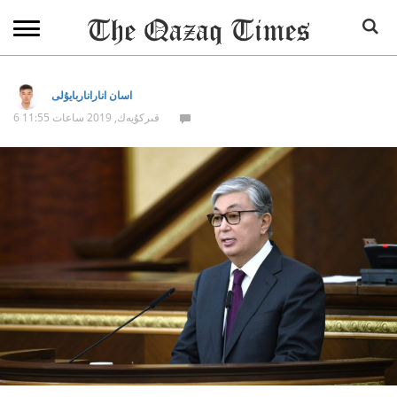
اسان اناراناربايۇلى
6 قىركۇيەك, 2019 ساعات 11:55