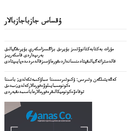
ۇقساس جازباجازبالار
مۇرات بەكتابەكتانوۆتىىز بۇيرىق بزاڭسىزاسكەري بۇيرىقگيالىق
بەرىپداردى قاسكەريىز
قالدستراتەگيالىقپتادىنىسانداردىقورعاۋسىزقالدىردىدەپايىپتادى
كەڭەيتىلگەن وتىرىس: ۇكىوتىرىسسىنا سماۇكىمەتكەلدى; باسىنا
ەكونومسمايىلوۆەفورمالاركەلدى;ىمدىق
توقاەۆەكونوميكالىقرەفورمالارعاباسىمدىقبەردى