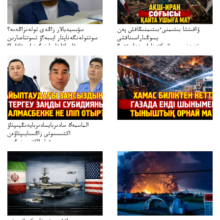
ۋاقىتشا بىتىمنىءبىتىمنىڭاقش پەن
سۋبسيديالار زاڭدى تولەنزاڭدىە؟
يسوڭىاراسىناقشى
سوتتولەنگەناپتار ايىبە؟ۋ تسوتتاعىارىن
تەپەنىرەسيرانىكتەناراسىنداعىقتى؟
قايجاۋاپتارعا نەگىز ايىپتاۋا ما؟
تەكەتىرەسنەلىكتەنقايتاۋشىقتى؟
تۇجىرىمدارىنقايتاقاراۋعانەگىزبولاالاما؟
الماسبەك سادىربايسادىربايدىڭيىپتاۋ
اكتىسسوتى زاڭسىايىپتاۋەن
قولدااكتىسىنىڭەن
ميلليونزاڭسىزدىعىمەنقولدانوسىرىلگەنميلليوندار