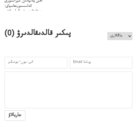
اقش پەنپەنان كيرانسوزى
كەلىسسوزىعاسپاق:
دوقايتازدەسۋىجالعاسپاقتى
باسەڭدەتدوحا؟
كەزدەسۋىشيەلەنىستىباسەڭدەتەمە؟
پىكىر قالدىقالدىرۋ (
0
)
جاريالاۋ