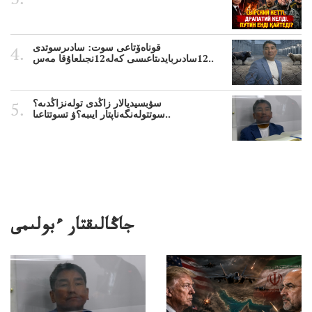
قوناەۆتاعى سوت: سادىرسوتدى
12سادىربايدىتاعىسى كەلە12نجىلعاۇقا مەس..
سۋبسيديالار زاڭدى تولەنزاڭدىە؟
سوتتولەنگەناپتار ايىبە؟ۋ تسوتتاعىا..
جاڭالىقتار ءبولىمى