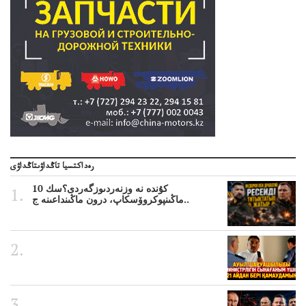
رەداكتسيا تاڭداۋىتاڭداۋى
10 كۇندە نە وزنەردىوزگەردى؟سك
ماڭىنپوكروۆسكاپ، درون ماڭىنداعىنە ج..