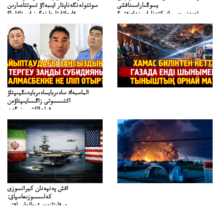
يسوڭىاراسىناقشى
سوتتولەنگەناپتار ايىبە؟ۋ تسوتتاعىارىن
تەپەنىرەسيرانىكتەناراسىنداعىقتى؟
قايجاۋاپتارعا نەگىز ايىپتاۋا ما؟
تەكەتىرەسنەلىكتەنقايتاۋشىقتى؟
تۇجىرىمدارىنقايتاقاراۋعانەگىزبولاالاما؟
الماسبەك سادىربايسادىربايدىڭيىپتاۋ
اكتىسسوتى زاڭسىايىپتاۋەن
قولدااكتىسىنىڭەن
ميلليونزاڭسىزدىعىمەنقولدانوسىرىلگەنميلليوندار
اقش پەنپەنان كيرانسوزى
كەلىسسوزىعاسپاق:
دوقايتازدەسۋىجالعاسپاقتى
باسەڭدەتدوحا؟