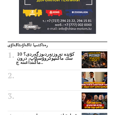
رەداكتسيا تاڭداۋىتاڭداۋى
10 كۇندە نە وزنەردىوزگەردى؟
سك ماڭىنپوكروۆسكاپ، درون
ماڭىنداعىنە ج..