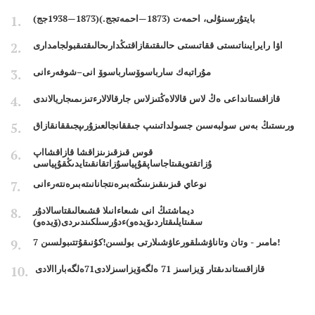
بايتۇرسىنۇلى، احمەت (1873—احمەتجج.)(1873—1938جج)
اۋا رايرايىناتىستى ققاتىستى حالىقتىقازاقتىڭدارىحالىقتىقبولجامدارى
مۇراتبەك سارباسوۆسارباسوۆ انى–شوفەرءانى
قازاقستانداعى ەڭ لاس قالالاەڭتىزلاس جارقالالارءتىزىمىجاريالاندى
ورىستىڭ بەس سولبەسىن جسولداتىنىپ جىققانجالعىزۇرىپجىققانقازاق
قوس قىزقىزىنزاقشا قازاقشااپ
ۇزاتقتويقىتاجاساپقۇپياسۇزاتقانقىتايدىڭقۇپياسى
نوعاي قىزىنقىزىنىڭتەبىرەنتجانانىتەبىرەنتەرءانى
ديماشتىڭ انى شىعاءانىلا قشىعالىقتاسالادۇر
سقىتايلىقتاردىۆيدەو)ءدۇرسىلكىندىردى(ۆيدەو)
7 مامىر - وتان وتاناۋشىلقورعاۋشىلارتى بولسىن!كۇنىقۇتتىبولسىن!
قازاقستاندىقتار ۆيزاسىز 71 ەلگەۆيزاسىزلادى71ەلگەباراالادى