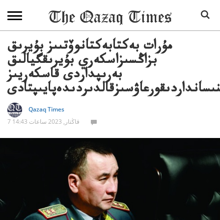
مۇرات بەكتابەكتانوۆتىىز بۇيرىق
بزاڭسىزاسكەري بۇيرىقگيالىق
بەرىپداردى قاسكەريىز
نىسانداردىقورعاۋسىزقالدىردىدەپايىپتادى
Qazaq Times
7 قاڭتار, 2023 ساعات 14:43