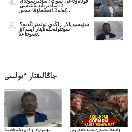
قوناەۆتاعى سوت: سادىرسوتدى
12سادىربايدىتاعىسى
كەلە12نجىلعاۇقا مەس..
سۋبسيديالار زاڭدى تولەنزاڭدىە؟
سوتتولەنگەناپتار ايىبە؟ۋ
تسوتتاعىا..
جاڭالىقتار ءبولىمى
ۋاقىتشا بىتىمنىءبىتىمنىڭاقش پەن
سۋبسيديالار زاڭدى تولەنزاڭدىە؟