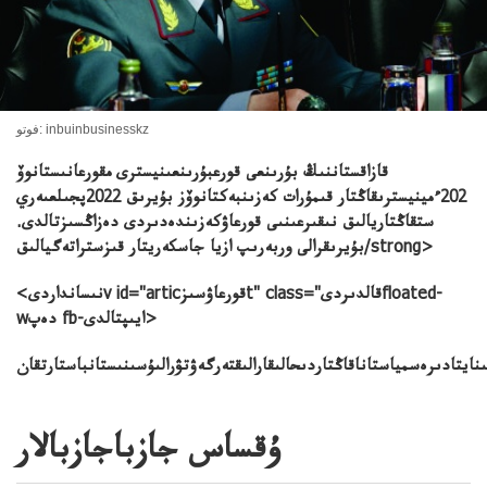
فوتو: inbuinbusinesskz
قازاقستاننىڭ بۇرىنعى قورعبۇرىنعىنيسترى مقورعانىستانوۆ
202ءمينيسترىقاڭتار قىمۇرات كەزىنبەكتانوۆز بۇيرىق 2022پجىلعىەري
ستقاڭتاريالىق نىقىرعىنىى قورعاۋكەزىندەدىردى دەزاڭسىزتالدى.
بۇيرىقرالى وربەرىپ ازيا جاسكەريتار قىزستراتەگيالىق/strong>
<نىسانداردىv id="articقورعاۋسىزt" class="قالدىردىfloated-
wدەپ fb-ايىپتالدى>
ۇقساس جازباجازبالار