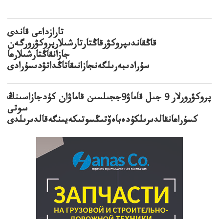
تارازداعى قاندى
قاڭقاندىپروكۋرقاڭتارتارشىلارپروكۋرورگەن
جازانقاڭتارشىلارعا
سۇرادىبەرىلگەنجازانىقاتاڭداتۋدىسۇرادى
پروكۋرورلار 9 جىل قاماۋ9ججىلسىن قاماۋان كۇدجازاسىنڭ
سوتى
كسۇراعانقالدىرىلكۇدەباەۆتىڭسوتىكەيىنگەقالدىرىلدى