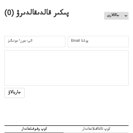
كەزدەسۋىشيەلەنىستىباسەڭدەتەمە؟
پىكىر قالدىقالدىرۋ (
0
)
جاريالاۋ
كوپ تالتالقىلانعاندار
كوپ وقىوقىلعاندار