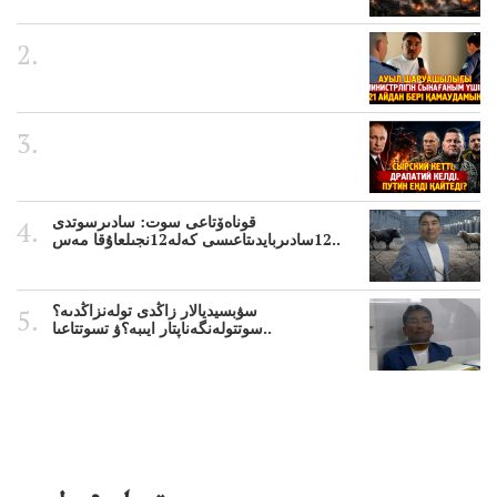
قوناەۆتاعى سوت: سادىرسوتدى
12سادىربايدىتاعىسى كەلە12نجىلعاۇقا مەس..
سۋبسيديالار زاڭدى تولەنزاڭدىە؟
سوتتولەنگەناپتار ايىبە؟ۋ تسوتتاعىا..