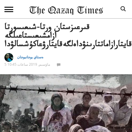
قىرعىزستان ورتا-شىعىسورتا
ازامشىعىستاعىلگە
قايتارازاماتتارىنۋداەلگەقايتارۋعاكۇشسالۋدا
ەستاي بوجانبوجان
5 ماۋسىم, 2019 ساعات 10:45