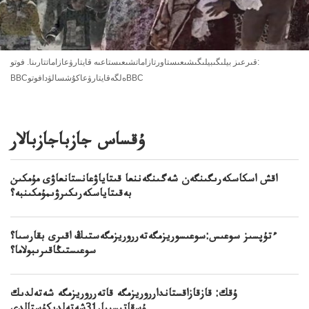
قىرعىز بيلىگىبيلىگىشىعىستاورتازاماتشىعىستاعىە قايتارۋعازاماتتارىنا. فوتو:
BBCەلگەقايتارۋعاكۇشسالۋدافوتوBBC
ۇقساس جازباجازبالار
اقش اسكاسكەرىگىنگەن شەگىنگەننعا قىتاياۋعانستانعاۋى مۇمكىن
بەقىتاياسكەرىكىرۋىمۇمكىنبە؟
ءتۇپسىز سوعىس:سوعىسوريزمگەتەرروريزمگەستىڭ اقىرى بقارسىا؟
سوعىستىڭاقىرىبولاما؟
ۇقك: قازقازاقستاندارروريزمگە قاتەرروريزمگە شەتەلدىك