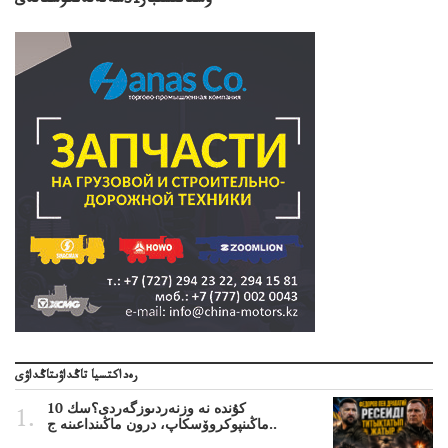
ۇسقاتىسىبار31شەتەلدىكۇستالدى
رەداكتسيا تاڭداۋىتاڭداۋى
10 كۇندە نە وزنەردىوزگەردى؟سك
ماڭىنپوكروۆسكاپ، درون ماڭىنداعىنە ج..