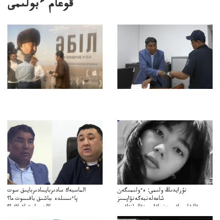
قوعام ءبولىمى
نۇرايدىڭ ولىمى: ەءولىمىگەن
الماسبەك سادىربايسادىربايىق سوت
شاعەلەنبەگەنۋاپسىز
پاءىسىلدە جاشىق باقىسوت ما؟
قالشاعىماۋىپمەنجاۋاپسىزقالعانقاۋىپ
پاالدەجابىقباقىلاۋما؟