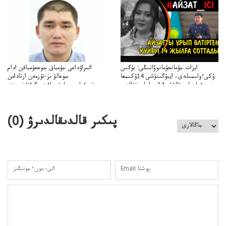
ايزات جۇمانجۇمانوۆانىڭى: بۇگىن
اتىراۋداعى جۇمباق جوعجۇمباقن ادام
ۇكىءولىمىلدى، ايبۇگىنۋشى 14ۇكىمعا
جوعالۋ ىز-تۇزمەن ارتادامن
سووقىلدىايىپتالۋشى14جىلعاسوتتالدى
وتبءولىمىپوليتسياءىزەرگءتۇزسىزنە
قوعاارتىلعانياسىوتباسىپوليتسياتەرگەۋىجانەقوعامرەاكتسياسى
پىكىر قالدىقالدىرۋ (
0
)