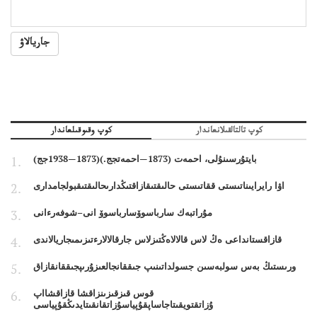
جاريالاۋ
كوپ تالتالقىلانعاندار
كوپ وقىوقىلعاندار
بايتۇرسىنۇلى، احمەت (1873—احمەتجج.)(1873—1938جج)
اۋا رايرايىناتىستى ققاتىستى حالىقتىقازاقتىڭدارىحالىقتىقبولجامدارى
مۇراتبەك سارباسوۆسارباسوۆ انى–شوفەرءانى
قازاقستانداعى ەڭ لاس قالالاەڭتىزلاس جارقالالارءتىزىمىجاريالاندى
ورىستىڭ بەس سولبەسىن جسولداتىنىپ جىققانجالعىزۇرىپجىققانقازاق
قوس قىزقىزىنزاقشا قازاقشااپ
ۇزاتقتويقىتاجاساپقۇپياسۇزاتقانقىتايدىڭقۇپياسى