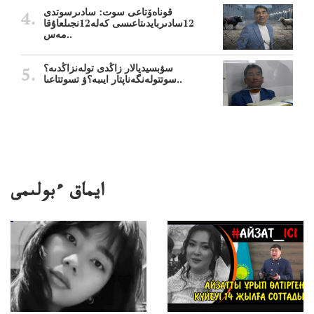
قوناەۆتاعى سوت: سادىرسوتدى
12سادىربايدىتاعىسى كەلە12نجىلعاۇقا
مەس..
سۋبسيديالار زاڭدى تولەنزاڭدىە؟
سوتتولەنگەناپتار ايىبە؟ۋ تسوتتاعىا..
ايماق ءبولىمى