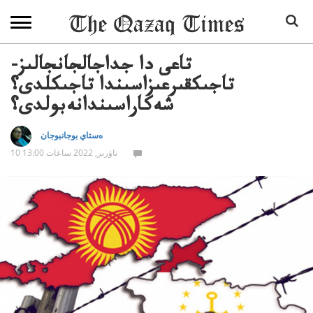
تاعى دا جداجالجانجالىز-
تاجىكقىرعىزاسىندا تاجىكلدى؟
شەكاراسىندانەبولدى؟
ەستاي بوجانبوجان
10 ناۋرىز, 2022 ساعات 13:00