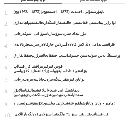
كوپ تالتالقىلانعاندار
كوپ وقىوقىلعاندار
بايتۇرسىنۇلى، احمەت (1873—احمەتجج.)(1873—1938جج)
اۋا رايرايىناتىستى ققاتىستى حالىقتىقازاقتىڭدارىحالىقتىقبولجامدارى
مۇراتبەك سارباسوۆسارباسوۆ انى–شوفەرءانى
قازاقستانداعى ەڭ لاس قالالاەڭتىزلاس جارقالالارءتىزىمىجاريالاندى
ورىستىڭ بەس سولبەسىن جسولداتىنىپ جىققانجالعىزۇرىپجىققانقازاق
قوس قىزقىزىنزاقشا قازاقشااپ
ۇزاتقتويقىتاجاساپقۇپياسۇزاتقانقىتايدىڭقۇپياسى
نوعاي قىزىنقىزىنىڭتەبىرەنتجانانىتەبىرەنتەرءانى
ديماشتىڭ انى شىعاءانىلا قشىعالىقتاسالادۇر
سقىتايلىقتاردىۆيدەو)ءدۇرسىلكىندىردى(ۆيدەو)
7 مامىر - وتان وتاناۋشىلقورعاۋشىلارتى بولسىن!كۇنىقۇتتىبولسىن!
قازاقستاندىقتار ۆيزاسىز 71 ەلگەۆيزاسىزلادى71ەلگەباراالادى