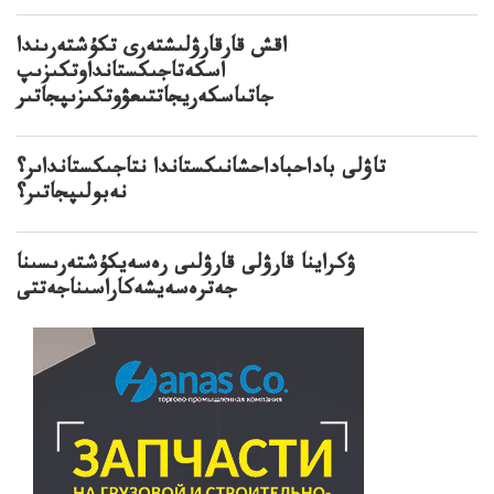
اقش قارقارۋلىشتەرى تكۇشتەرىندا
اسكەتاجىكستانداوتكىزىپ
جاتىاسكەريجاتتىعۋوتكىزىپجاتىر
تاۋلى باداحباداحشانىكستاندا نتاجىكستانداىر؟
نەبولىپجاتىر؟
ۋكراينا قارۋلى قارۋلىى رەسەيكۇشتەرىسىنا
جەترەسەيشەكاراسىناجەتتى