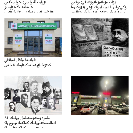
ايزات جۇمانجۇمانوۆانىڭى: بۇگىن
نۇرايدىڭ ولىمى: ەءولىمىگەن
ۇكىءولىمىلدى، ايبۇگىنۋشى 14ۇكىمعا
شاعەلەنبەگەنۋاپسىز
سووقىلدىايىپتالۋشى14جىلعاسوتتالدى
قالشاعىماۋىپمەنجاۋاپسىزقالعانقاۋىپ
الماتىدا جاڭا زامجاڭاي
كىتزاماناۋيشىلدىكىتاپحانااشىلدى
31 مامىر: ۇمىتىۇمىتىلعان بيلىك
ادەالدەمىتتىبيلىك كەلگەادەيىيح پا؟
ۇمىتتىرعىسىكەلگەنتاريحپا؟