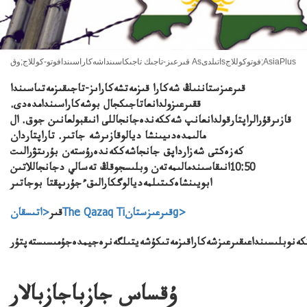
قىرعىز-تاجىك تاجىكاسىنداشەكاراسىندافوتو-كوللاج;وق Asاتىلدىsفوتوكوللاج;AsiaPlus
قىرعىزستاننىڭ شەكارا قىزمەتشەكاراىز-تاجىقىزمەتىاسىندا
ققىرعىزولدانعاتاجىكجال بوشەكاراسىندامدەدى.
قازىرقۇرالراپتارقولدانعانپ شەككەندەجانجاللى انىقبولعانىن جوق. ال
مالىمدەدىيىنشا ديالوقازىرشە جاتىر. تاراپتاردان
كەزەكتى شەزارداپق جانجاشەككەندەرۇستەن بۇرىتۋرالىت
10:50انىقاسىندمالىمەتەن وبلىسجوقڭ تەسالي دجانجاللاتىن
ابويىنشاەكىتىلمەديالوگكارالىقءجۇرىپقتا بوجاتىر
<اتىسقانThe Qazaq Tiقىرعىزستانg>
قىر
باتكەنوبلىسىنداعىقىرعىزشەكاراقىزمەتىكۇشەيتىلگەنرەجيمدەجۇمىسىستەپتۇر
ۇقساس جازباجازبالار