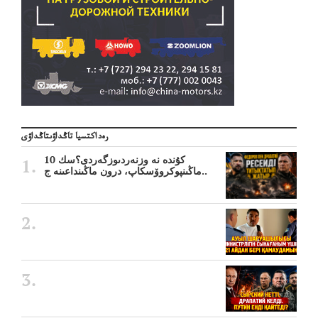
رەداكتسيا تاڭداۋىتاڭداۋى
10 كۇندە نە وزنەردىوزگەردى؟سك
ماڭىنپوكروۆسكاپ، درون ماڭىنداعىنە ج..