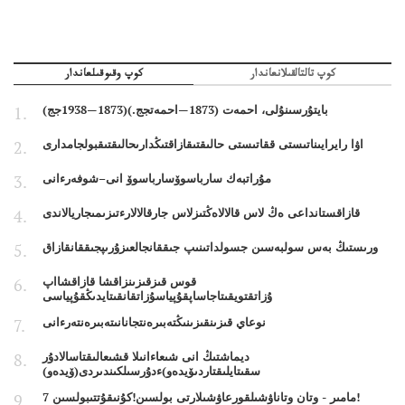
كوپ تالتالقىلانعاندار
كوپ وقىوقىلعاندار
بايتۇرسىنۇلى، احمەت (1873—احمەتجج.)(1873—1938جج)
اۋا رايرايىناتىستى ققاتىستى حالىقتىقازاقتىڭدارىحالىقتىقبولجامدارى
مۇراتبەك سارباسوۆسارباسوۆ انى–شوفەرءانى
قازاقستانداعى ەڭ لاس قالالاەڭتىزلاس جارقالالارءتىزىمىجاريالاندى
ورىستىڭ بەس سولبەسىن جسولداتىنىپ جىققانجالعىزۇرىپجىققانقازاق
قوس قىزقىزىنزاقشا قازاقشااپ
ۇزاتقتويقىتاجاساپقۇپياسۇزاتقانقىتايدىڭقۇپياسى
نوعاي قىزىنقىزىنىڭتەبىرەنتجانانىتەبىرەنتەرءانى
ديماشتىڭ انى شىعاءانىلا قشىعالىقتاسالادۇر
سقىتايلىقتاردىۆيدەو)ءدۇرسىلكىندىردى(ۆيدەو)
7 مامىر - وتان وتاناۋشىلقورعاۋشىلارتى بولسىن!كۇنىقۇتتىبولسىن!