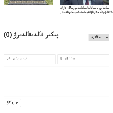
يمانعالي تاسماعامتاسماعامبەتوۆتىڭ: قازاق
ااقتالۋىرتالاستارقازاققوعامىنداعىپىكىرتالاستار
پىكىر قالدىقالدىرۋ (
0
)
جاريالاۋ