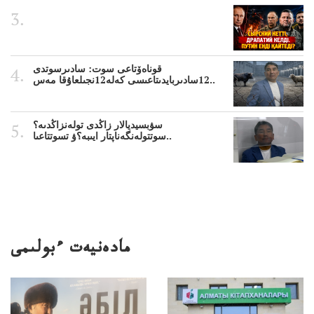
قوناەۆتاعى سوت: سادىرسوتدى
12سادىربايدىتاعىسى كەلە12نجىلعاۇقا مەس..
سۋبسيديالار زاڭدى تولەنزاڭدىە؟
سوتتولەنگەناپتار ايىبە؟ۋ تسوتتاعىا..
مادەنيەت ءبولىمى