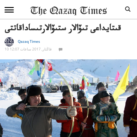
قىتايداعى تىۆالار ستىۆالارتىساداقاتتى
Qazaq Times
10 قاڭتار, 2017 ساعات 12:07