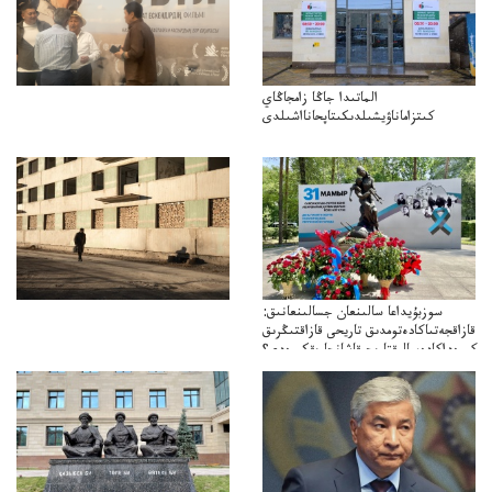
الماتىدا جاڭا زامجاڭاي
كىتزاماناۋيشىلدىكىتاپحانااشىلدى
سوزبۇيداعا سالىنعان جسالىنعانىق:
قازاقجەتىاكادەتومدىق تاريحى قازاقتىڭرىق
كورەداكادەميالىقتاريحىقاشانجارىقكورەدى؟