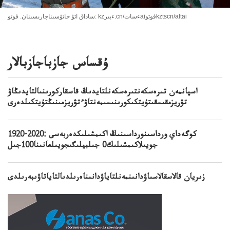
ساداق اتۋ جاتۋسىناجارىسىنان. فوتو: kzءبىر.cn/ءساتaiفوتوkztscn/altai
ۇقساس جازباجازبالار
اسپانمەن تىرەسكەنتىرەسكەنلتايدىڭ قاسقاركورىنىالتايدىڭاۋ
تۋريزمقىسقىتۇيتكىكورىنىسىمەنتاۋءتۋريزمىنىڭتۇيتكىلدەرى
1920-2020: كوگەداي ورداسىنورداسىنىڭ اكىمشىلىكدەربەسى
جويىلاكىمشىلىك0 جىلبيلىگىجويىلعانىنا100جىل
زىريان قالاسقالاسىاۋدانىنمەنلتاياۋدانىناەرىلدىالتاياتاۋىبەرىلدى