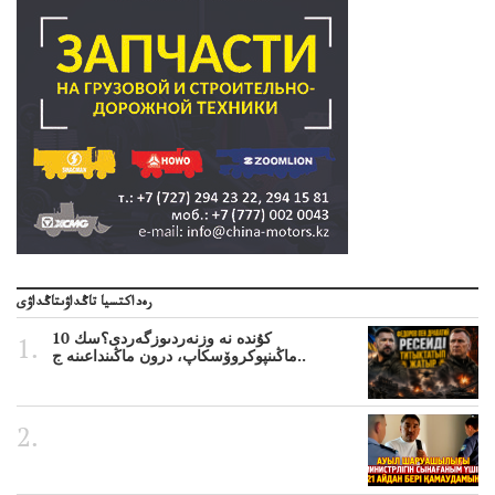
رەداكتسيا تاڭداۋىتاڭداۋى
10 كۇندە نە وزنەردىوزگەردى؟سك
ماڭىنپوكروۆسكاپ، درون ماڭىنداعىنە ج..