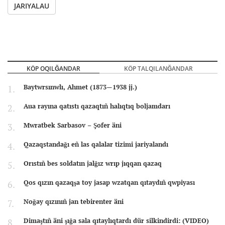
JARIYALAU
KÖP OQILĞANDAR
KÖP TALQILANĞANDAR
Baytwrsınwlı, Ahmet (1873—1938 jj.)
Aua rayına qatıstı qazaqtıñ halıqtıq boljamdarı
Mwratbek Sarbasov – Şofer äni
Qazaqstandağı eñ las qalalar tizimi jariyalandı
Orıstıñ bes soldatın jalğız wrıp jıqqan qazaq
Qos qızın qazaqşa toy jasap wzatqan qıtaydıñ qwpiyası
Noğay qızınıñ jan tebirenter äni
Dimaştıñ äni şığa sala qıtaylıqtardı dür silkindirdi: (VIDEO)