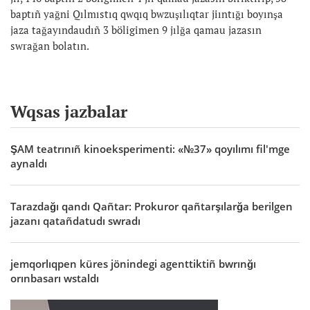
baptıñ yağni Qılmıstıq qwqıq bwzuşılıqtar jiıntığı boyınşa
jaza tağayındaudıñ 3 böligimen 9 jılğa qamau jazasın
swrağan bolatın.
Wqsas jazbalar
ŞAM teatrınıñ kinoeksperimenti: «№37» qoyılımı fil'mge
aynaldı
Tarazdağı qandı Qañtar: Prokuror qañtarşılarğa berilgen
jazanı qatañdatudı swradı
jemqorlıqpen küres jönindegi agenttiktiñ bwrınğı
orınbasarı wstaldı