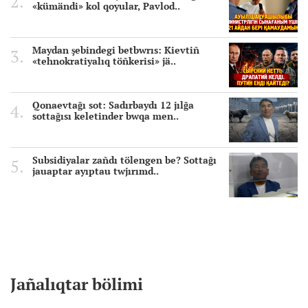
«kümändi» kol qoyular, Pavlod..
Maydan şebindegi betbwrıs: Kievtiñ
«tehnokratiyalıq töñkerisi» jä..
Qonaevtağı sot: Sadırbaydı 12 jılğa
sottağısı keletinder bwqa men..
Subsidiyalar zañdı tölengen be? Sottağı
jauaptar ayıptau twjırımd..
Jañalıqtar bölimi