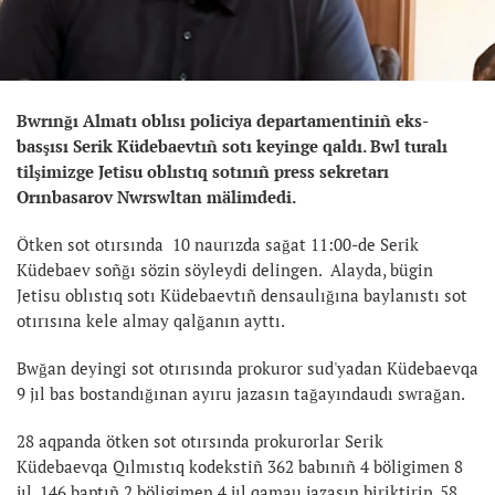
Bwrınğı Almatı oblısı policiya departamentiniñ eks-
basşısı Serik Küdebaevtıñ sotı keyinge qaldı. Bwl turalı
tilşimizge Jetisu oblıstıq sotınıñ press sekretarı
Orınbasarov Nwrswltan mälimdedi.
Ötken sot otırsında 10 naurızda sağat 11:00-de Serik
Küdebaev soñğı sözin söyleydi delingen. Alayda, bügin
Jetisu oblıstıq sotı Küdebaevtıñ densaulığına baylanıstı sot
otırısına kele almay qalğanın ayttı.
Bwğan deyingi sot otırısında prokuror sud'yadan Küdebaevqa
9 jıl bas bostandığınan ayıru jazasın tağayındaudı swrağan.
28 aqpanda ötken sot otırsında prokurorlar Serik
Küdebaevqa Qılmıstıq kodekstiñ 362 babınıñ 4 böligimen 8
jıl, 146 baptıñ 2 böligimen 4 jıl qamau jazasın biriktirip, 58