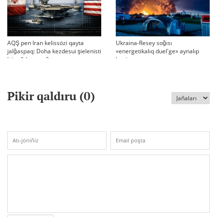
AQŞ pen Iran kelissözi qayta
Ukraina-Resey soğısı
jalğaspaq: Doha kezdesui şielenisti
«energetikalıq duel'ge» aynalıp
bäseñdete me?
ketti
Pikir qaldıru (
0
)