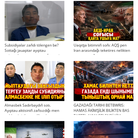
Subsidiyalar zañdı tölengen be?
Uaqıtşa bitimniñ soñı: AQŞ pen
Sottağı jauaptar ayıptau
Iran arasındağı teketires nelikten
twjırımdarın qayta qarauğa negiz
qayta uşıqtı?
bola ala ma?
Almasbek Sadırbaydıñ sotı.
GAZADAĞI TARIHI BETBWRIS:
Ayıptau aktisiniñ zañsızdığı men
HAMAS ÄKİMŞİLİK BILİKTEN BAS
qoldan ösirilgen milliondar
TARTTI. AYMAQTI ENDİ KİM
BASQARADI?