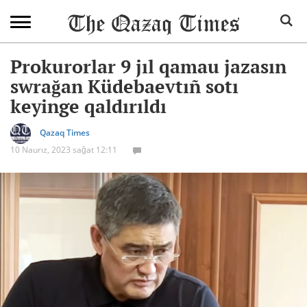
Prokurorlar 9 jıl qamau jazasın
swrağan Küdebaevtıñ sotı
keyinge qaldırıldı
Qazaq Times
10 Naurız, 2023 sağat 12:11