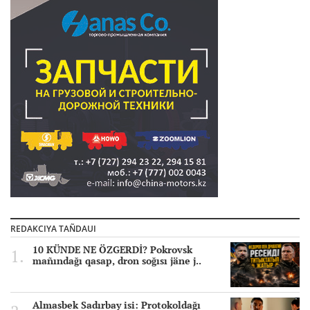
REDAKCIYA TAÑDAUI
10 KÜNDE NE ÖZGERDİ? Pokrovsk
mañındağı qasap, dron soğısı jäne j..
Almasbek Sadırbay isi: Protokoldağı