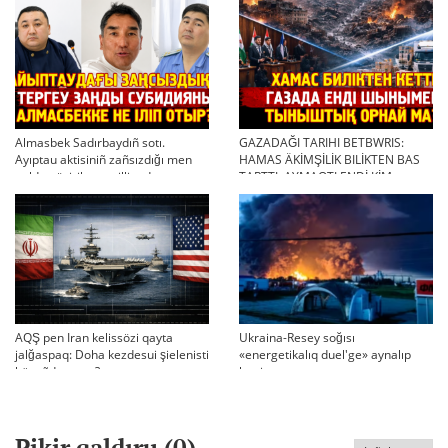
Almasbek Sadırbaydıñ sotı.
GAZADAĞI TARIHI BETBWRIS:
Ayıptau aktisiniñ zañsızdığı men
HAMAS ÄKİMŞİLİK BILİKTEN BAS
qoldan ösirilgen milliondar
TARTTI. AYMAQTI ENDİ KİM
BASQARADI?
AQŞ pen Iran kelissözi qayta
Ukraina-Resey soğısı
jalğaspaq: Doha kezdesui şielenisti
«energetikalıq duel'ge» aynalıp
bäseñdete me?
ketti
Pikir qaldıru (
0
)