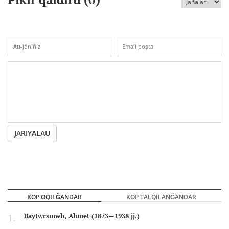
JARIYALAU
KÖP OQILĞANDAR
KÖP TALQILANĞANDAR
Baytwrsınwlı, Ahmet (1873—1938 jj.)