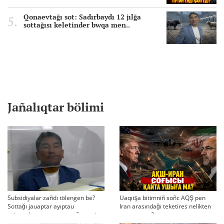
Qonaevtağı sot: Sadırbaydı 12 jılğa
sottağısı keletinder bwqa men..
Jañalıqtar bölimi
Subsidiyalar zañdı tölengen be?
Uaqıtşa bitimniñ soñı: AQŞ pen
Sottağı jauaptar ayıptau
Iran arasındağı teketires nelikten
twjırımdarın qayta qarauğa negiz
qayta uşıqtı?
bola ala ma?