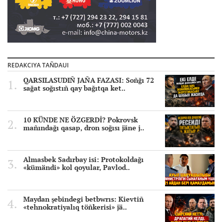
REDAKCIYA TAÑDAUI
QARSILASUDIÑ JAÑA FAZASI: Soñğı 72
sağat soğıstıñ qay bağıtqa ket..
10 KÜNDE NE ÖZGERDİ? Pokrovsk
mañındağı qasap, dron soğısı jäne j..
Almasbek Sadırbay isi: Protokoldağı
«kümändi» kol qoyular, Pavlod..
Maydan şebindegi betbwrıs: Kievtiñ
«tehnokratiyalıq töñkerisi» jä..