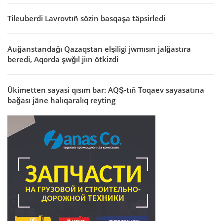
Tileuberdi Lavrovtıñ sözin basqaşa täpsirledi
Auğanstandağı Qazaqstan elşiligi jwmısın jalğastıra
beredi, Aqorda şwğıl jiın ötkizdi
Ükimetten sayasi qısım bar: AQŞ-tıñ Toqaev sayasatına
bağası jäne halıqaralıq reyting