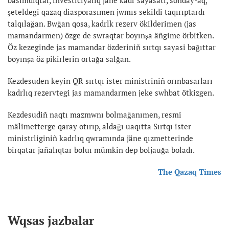
şeteldegi qazaq diasporasımen jwmıs sekildi taqırıptardı
talqılağan. Bwğan qosa, kadrlk rezerv ökilderimen (jas
mamandarmen) özge de swraqtar boyınşa äñgime örbitken.
Öz kezeginde jas mamandar özderiniñ sırtqı sayasi bağıttar
boyınşa öz pikirlerin ortağa salğan.
Kezdesuden keyin QR sırtqı ister ministriniñ orınbasarları
kadrlıq rezervtegi jas mamandarmen jeke swhbat ötkizgen.
Kezdesudiñ naqtı mazmwnı bolmağanımen, resmi
mälimetterge qaray otırıp, aldağı uaqıtta Sırtqı ister
ministrliginiñ kadrlıq qwramında jäne qızmetterinde
birqatar jañalıqtar boluı mümkin dep boljauğa boladı.
The Qazaq Times
Wqsas jazbalar