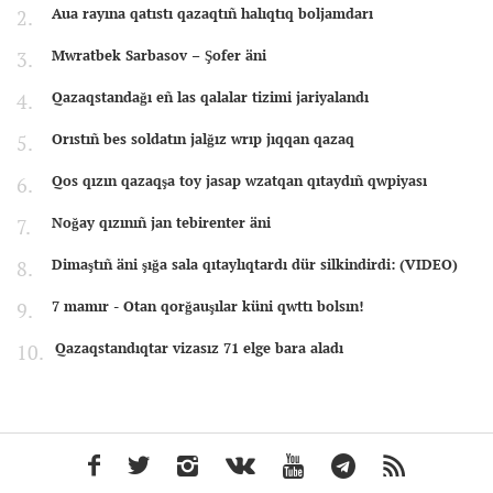
Aua rayına qatıstı qazaqtıñ halıqtıq boljamdarı
Mwratbek Sarbasov – Şofer äni
Qazaqstandağı eñ las qalalar tizimi jariyalandı
Orıstıñ bes soldatın jalğız wrıp jıqqan qazaq
Qos qızın qazaqşa toy jasap wzatqan qıtaydıñ qwpiyası
Noğay qızınıñ jan tebirenter äni
Dimaştıñ äni şığa sala qıtaylıqtardı dür silkindirdi: (VIDEO)
7 mamır - Otan qorğauşılar küni qwttı bolsın!
Qazaqstandıqtar vizasız 71 elge bara aladı