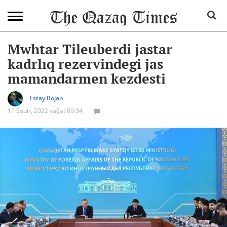
Mwhtar Tileuberdi jastar
kadrlıq rezervindegi jas
mamandarmen kezdesti
Estay Bojan
11 Säuir, 2022 sağat 09:34