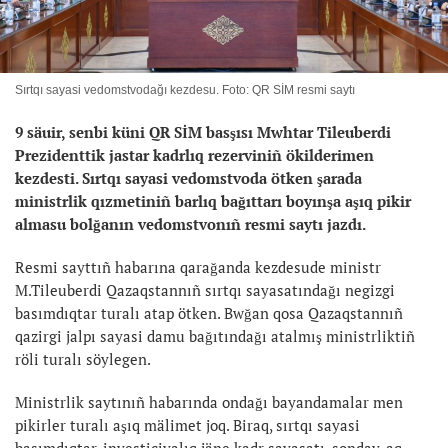
Sırtqı sayasi vedomstvodağı kezdesu. Foto: QR SİM resmi saytı
9 säuir, senbi küni QR SİM basşısı Mwhtar Tileuberdi
Prezidenttik jastar kadrlıq rezerviniñ ökilderimen
kezdesti. Sırtqı sayasi vedomstvoda ötken şarada
ministrlik qızmetiniñ barlıq bağıttarı boyınşa aşıq pikir
almasu bolğanın vedomstvonıñ resmi saytı jazdı.
Resmi sayttıñ habarına qarağanda kezdesude ministr
M.Tileuberdi Qazaqstannıñ sırtqı sayasatındağı negizgi
basımdıqtar turalı atap ötken. Bwğan qosa Qazaqstannıñ
qazirgi jalpı sayasi damu bağıtındağı atalmış ministrliktiñ
röli turalı söylegen.
Ministrlik saytınıñ habarında ondağı bayandamalar men
pikirler turalı aşıq mälimet joq. Biraq, sırtqı sayasi
basımdıqtar, investiciyalıq jäne kadr sayasatı, sonday-aq,