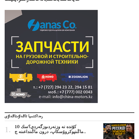
ساياساتىناباعاسىجانەحالىقارالىقرەيتينگ
رەداكتسيا تاڭداۋىتاڭداۋى
10 كۇندە نە وزنەردىوزگەردى؟سك
ماڭىنپوكروۆسكاپ، درون ماڭىنداعىنە ج..