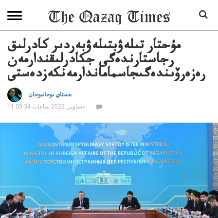
مۇحتار تىلەۋبتىلەۋبەردىر كادرلىق
رجاستارندەگى جكادرلىقندارمەن
رەزەرۆىندەگىجاسماماندارمەنكەزدەستى
ەستاي بوجانبوجان
11 ءساۋىر, 2022 ساعات 09:34