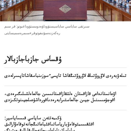
سىرتقى ساياسي ساياسيستۆوداۆەدومستۆوداعىوتو: قر سىم
رەكەزدەسۋتىفوتوقرءسىمرەسميسايتى
ۇقساس جازباجازبالار
تىلەۋبەردى لاۆروۆتىڭ لاۆروۆتىڭقاشا تاپسىءسوزىنباسقاشاتاپسىرلەدى
اۋعانستانداعى قازاقستان ەلشقازاقستانىسىن جالعاەلشىلىگىرەدى،
اقوجۇمىسىنىل جيىن جالعاستىرابەرەدىاقورداشۇعىلجيىنوتكىزدى
ۇكىمەتتەن ساياسي قىسساياسير:
اقشقىسىمتوقاەۆبارياساتىاقشباعاتىڭجانەتوقاەۆارالىق