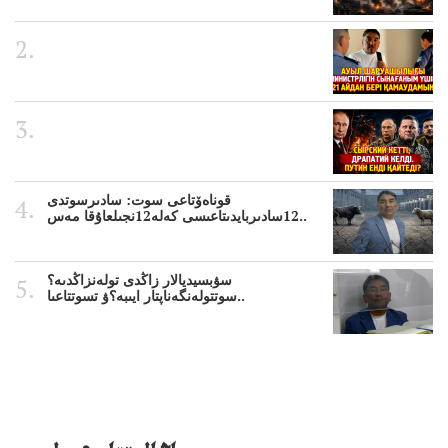
قوناەۆتاعى سوت: سادىرسوتدى
12سادىربايدىتاعىسى كەلە12نجىلعاۇقا مەس..
سۋبسيديالار زاڭدى تولەنزاڭدىە؟
سوتتولەنگەناپتار ايىبە؟ۋ تسوتتاعىا..