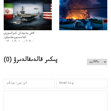
اقش پەنپەنان كيرانسوزى
كەلىسسوزىعاسپاق:
دوقايتازدەسۋىجالعاسپاقتى
باسەڭدەتدوحا؟
كەزدەسۋىشيەلەنىستىباسەڭدەتەمە؟
پىكىر قالدىقالدىرۋ (
0
)