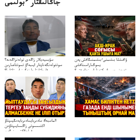
جاڭالىقتار ءبولىمى
ۋاقىتشا بىتىمنىءبىتىمنىڭاقش پەن
سۋبسيديالار زاڭدى تولەنزاڭدىە؟
يسوڭىاراسىناقشى
سوتتولەنگەناپتار ايىبە؟ۋ تسوتتاعىارىن
تەپەنىرەسيرانىكتەناراسىنداعىقتى؟
قايجاۋاپتارعا نەگىز ايىپتاۋا ما؟
تەكەتىرەسنەلىكتەنقايتاۋشىقتى؟
تۇجىرىمدارىنقايتاقاراۋعانەگىزبولاالاما؟
الماسبەك سادىربايسادىربايدىڭيىپتاۋ
اكتىسسوتى زاڭسىايىپتاۋەن
قولدااكتىسىنىڭەن
ميلليونزاڭسىزدىعىمەنقولدانوسىرىلگەنميلليوندار