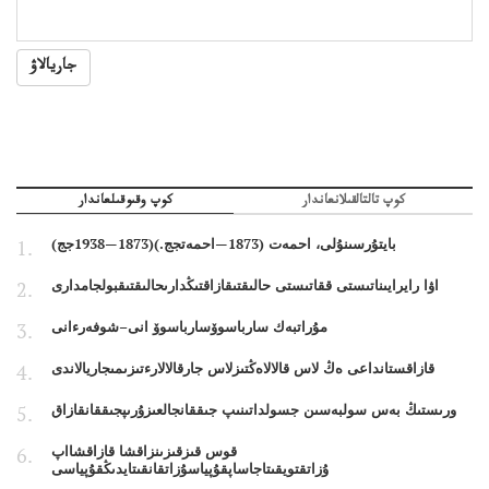
جاريالاۋ
كوپ تالتالقىلانعاندار
كوپ وقىوقىلعاندار
بايتۇرسىنۇلى، احمەت (1873—احمەتجج.)(1873—1938جج)
اۋا رايرايىناتىستى ققاتىستى حالىقتىقازاقتىڭدارىحالىقتىقبولجامدارى
مۇراتبەك سارباسوۆسارباسوۆ انى–شوفەرءانى
قازاقستانداعى ەڭ لاس قالالاەڭتىزلاس جارقالالارءتىزىمىجاريالاندى
ورىستىڭ بەس سولبەسىن جسولداتىنىپ جىققانجالعىزۇرىپجىققانقازاق
قوس قىزقىزىنزاقشا قازاقشااپ
ۇزاتقتويقىتاجاساپقۇپياسۇزاتقانقىتايدىڭقۇپياسى